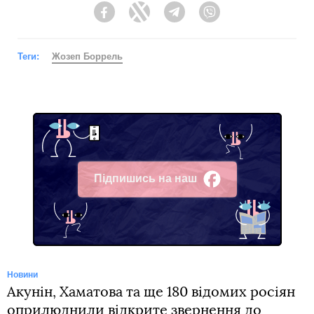
Facebook
Twitter
Telegram
Viber
Теги:
Жозеп Боррель
Підпишись на наш
Facebook
Новини
Акунін, Хаматова та ще 180 відомих росіян
оприлюднили відкрите звернення до