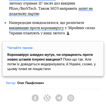
лютому отримає 117 тисяч доз вакцини
Pfizer/BioNTech. Також МОЗ направить
запит на
додаткову партію
.
Напередодні повідомлялося, що розпочати
вакцинацію проти коронавірусу
у Збройних силах
України планують у кінці лютого.
Читайте також:
Коронавірус швидко мутує, чи спрацюють проти
нових штамів існуючі вакцини?
Поки що так. Але
потім їх доведеться модернізувати, й Україні, схоже, у
цьому плані не пощастило
Автор:
Олег Панфілович
Facebook
Twitter
Telegram
Viber