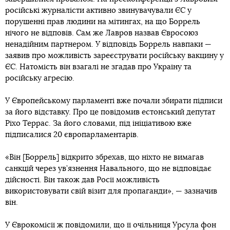
російські журналісти активно звинувачували ЄС у
порушенні прав людини на мітингах, на що Боррель
нічого не відповів. Сам же Лавров назвав Євросоюз
ненадійним партнером. У відповідь Боррель навпаки —
заявив про можливість зареєструвати російську вакцину у
ЄС. Натомість він взагалі не згадав про Україну та
російську агресію.
У Європейському парламенті вже почали збирати підписи
за його відставку. Про це повідомив естонський депутат
Ріхо Террас. За його словами, під ініціативою вже
підписалися 20 європарламентарів.
«Він [Боррель] відкрито збрехав, що ніхто не вимагав
санкцій через ув’язнення Навального, що не відповідає
дійсності. Він також дав Росії можливість
використовувати свій візит для пропаганди», — зазначив
він.
У Єврокомісії ж повідомили, що її очільниця Урсула фон