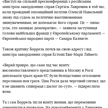
«Виступ на спільній пресконференції з російським
міністром закордонних справ Сергієм Лавровим в той час,
коли провідний опозиційний політик Олексій Навальний
знову під судом за політично вмотивованими
звинуваченнями, не допомагає його справі. Це — ляпас
усім, хто захищає демократію», — заявила заступниця
голови найбільшої фракції у Європейському парламенті —
Європейської народної партії — Сандра Калнієте.
Також критику Боррель почув на свою адресу і від
міністра закордонних справ Естонії Еви-Марії Лійметс.
«Вкрай прикро, що саме під час візиту
високопоставленого представника в Москву в Росії
дипломати трьох країн ЄС були безпідставно оголошені
персонами нон ґрата. Цим Росія дала черговий сигнал, що
її не цікавить співпраця і діалог по суті», — підкреслила
вона.
Та і сам Боррель після візиту визнав, що перемовини
завершилися провалом. На пресконференції з Лавровим