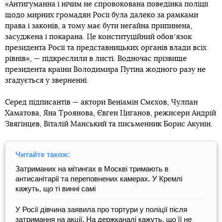
«Антигуманна і нічим не спровокована поведінка поліції
щодо мирних громадян Росії була далеко за рамками
права і законів, а тому має бути негайна припинена,
засуджена і покарана. Це конституційний обовʼязок
президента Росії та представницьких органів влади всіх
рівнів», — підкреслили в листі. Водночас прізвище
президента країни Володимира Путіна жодного разу не
згадується у зверненні.
Серед підписантів — актори Веніамін Смєхов, Чулпан
Хаматова, Яна Троянова, Євген Циганов, режисери Андрій
Звягінцев, Віталій Манський та письменник Борис Акунін.
Читайте також:
Затриманих на мітингах в Москві тримають в
антисанітарії та переповнених камерах. У Кремлі
кажуть, що ті винні самі
У Росії дівчина заявила про тортури у поліції після
затримання на акції. На держканалі кажуть, що її не