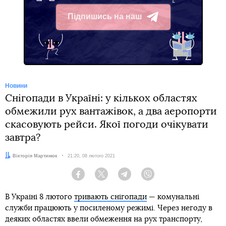
Підпишись на наш
Telegram
Новини
Снігопади в Україні: у кількох областях
обмежили рух вантажівок, а два аеропорти
скасовують рейси. Якої погоди очікувати
завтра?
Автор:
Вікторія Мартинюк
Дата:
21:20, 08 лютого 2021
Facebook
Twitter
Telegram
Viber
В Україні 8 лютого
тривають снігопади
— комунальні
служби працюють у посиленому режимі. Через негоду в
деяких областях ввели обмеження на рух транспорту,