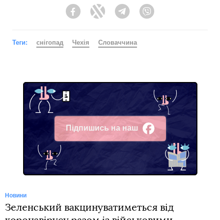
Facebook
Twitter
Telegram
Viber
Теги:
снігопад
Чехія
Словаччина
Підпишись на наш
Facebook
Новини
Зеленський вакцинуватиметься від