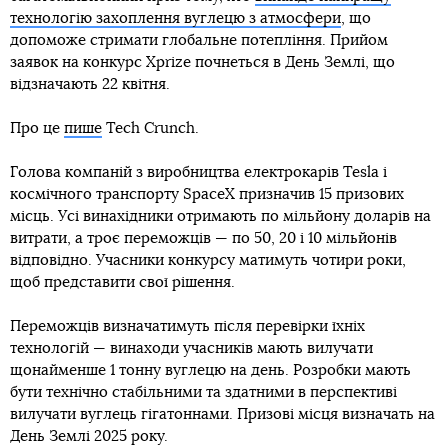
технологію захоплення вуглецю з атмосфери
, що
допоможе стримати глобальне потепління. Прийом
заявок на конкурс Xprize почнеться в День Землі, що
відзначають 22 квітня.
Про це
пише
Tech Crunch.
Голова компаній з виробництва електрокарів Tesla і
космічного транспорту SpaceX призначив 15 призових
місць. Усі винахідники отримають по мільйону доларів на
витрати, а троє переможців — по 50, 20 і 10 мільйонів
відповідно. Учасники конкурсу матимуть чотири роки,
щоб представити свої рішення.
Переможців визначатимуть після перевірки їхніх
технологій — винаходи учасників мають вилучати
щонайменше 1 тонну вуглецю на день. Розробки мають
бути технічно стабільними та здатними в перспективі
вилучати вуглець гігатоннами. Призові місця визначать на
День Землі 2025 року.