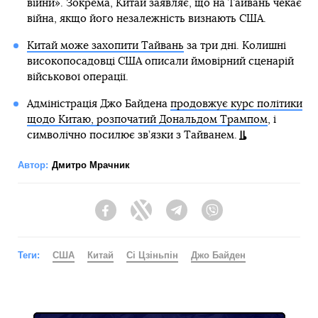
війни». Зокрема, Китай заявляє, що на Тайвань чекає
війна, якщо його незалежність визнають США.
Китай може захопити Тайвань
за три дні. Колишні
високопосадовці США описали ймовірний сценарій
військової операції.
Адміністрація Джо Байдена
продовжує курс політики
щодо Китаю, розпочатий Дональдом Трампом
, і
символічно посилює зв’язки з Тайванем.
Автор:
Дмитро Мрачник
Facebook
Twitter
Telegram
Viber
Теги:
США
Китай
Сі Цзіньпін
Джо Байден