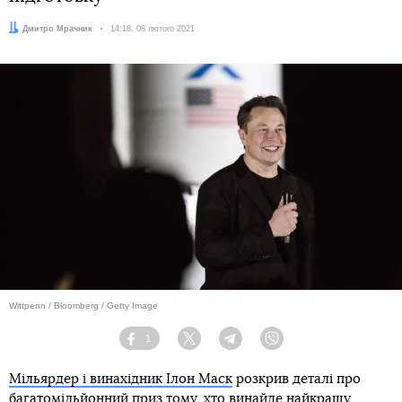
Автор:
Дмитро Мрачник
Дата:
14:18, 08 лютого 2021
Wittpenn / Bloomberg / Getty Image
1
Facebook
Twitter
Telegram
Viber
Мільярдер і винахідник Ілон Маск
розкрив деталі про
багатомільйонний приз тому, хто
винайде найкращу