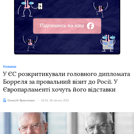
Підпишись на наш
Facebook
Новини
У ЄС розкритикували головного дипломата
Борреля за провальний візит до Росії. У
Європарламенті хочуть його відставки
Автор:
Олексій Ярмоленко
Дата:
18:03, 08 лютого 2021