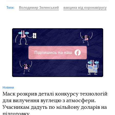
Теги:
Володимир Зеленський
вакцина від коронавірусу
Підпишись на наш
Facebook
Новини
Маск розкрив деталі конкурсу технологій
для вилучення вуглецю з атмосфери.
Учасникам дадуть по мільйону доларів на
підготовку