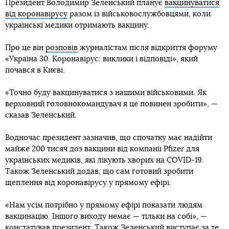
Президент Володимир Зеленський планує
вакцинуватися
від коронавірусу
разом із військовослужбовцями, коли
українські медики отримають вакцину.
Про це він
розповів
журналістам після відкриття форуму
«Україна 30. Коронавірус: виклики і відповіді», який
почався в Києві.
«Точно буду вакцинуватися з нашими військовими. Як
верховний головнокомандувач я це повинен зробити», —
сказав Зеленський.
Водночас президент зазначив, що спочатку має надійти
майже 200 тисяч доз вакцини від компанії Pfizer для
українських медиків, які лікують хворих на COVID-19.
Також Зеленський додав, що сам готовий зробити
щеплення від коронавірусу у прямому ефірі.
«Нам усім потрібно у прямому ефірі показати людям
вакцинацію. Іншого виходу немає — тільки на собі», —
констатував президент. Також Зеленський виступає за те,