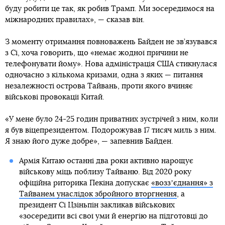
буду робити це так, як робив Трамп. Ми зосередимося на
міжнародних правилах», — сказав він.
З моменту отримання повноважень Байден не зв’язувався
з Сі, хоча говорить, що «немає жодної причини не
телефонувати йому». Нова адміністрація США стикнулася
одночасно з кількома кризами, одна з яких — питання
незалежності острова Тайвань, проти якого вчиняє
військові провокації Китай.
«У мене було 24-25 годин приватних зустрічей з ним, коли
я був віцепрезидентом. Подорожував 17 тисяч миль з ним.
Я знаю його дуже добре», — запевнив Байден.
Армія Китаю останні два роки активно нарощує
військову міць поблизу Тайваню. Від 2020 року
офіційна риторика Пекіна допускає
«воззʼєднання» з
Тайванем унаслідок збройного вторгнення
, а
президент Сі Цзіньпін закликав військових
«зосередити всі свої уми й енергію на підготовці до