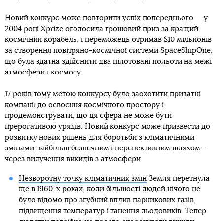
Новий конкурс може повторити успіх попереднього — у
2004 році Xprize оголосила грошовий приз за кращий
космічний корабель, і переможець отримав $10 мільйонів
за створення повітряно-космічної системи SpaceShipOne,
що була здатна здійснити два пілотовані польоти на межі
атмосфери і космосу.
17 років тому метою конкурсу було заохотити приватні
компанії до освоєння космічного простору і
продемонструвати, що ця сфера не може бути
прерогативою урядів. Новий конкурс може призвести до
розвитку нових рішень для боротьби з кліматичними
змінами найбільш безпечним і перспективним шляхом —
через вилучення викидів з атмосфери.
Незворотну точку кліматичних змін
Земля перетнула
ще в 1960-х роках, коли більшості людей нічого не
було відомо про згубний вплив парникових газів,
підвищення температур і танення льодовиків. Тепер