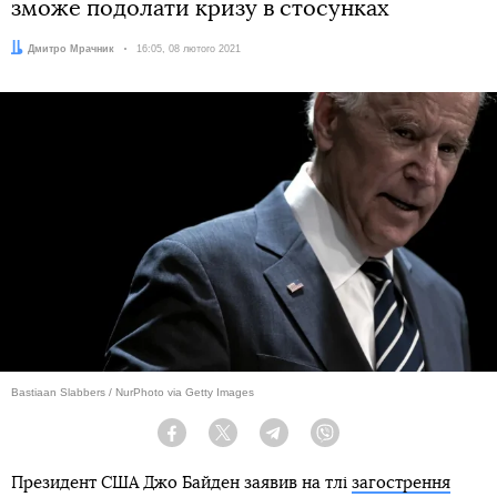
зможе подолати кризу в стосунках
Автор:
Дмитро Мрачник
Дата:
16:05, 08 лютого 2021
Bastiaan Slabbers / NurPhoto via Getty Images
Facebook
Twitter
Telegram
Viber
Президент США Джо Байден заявив на тлі
загострення