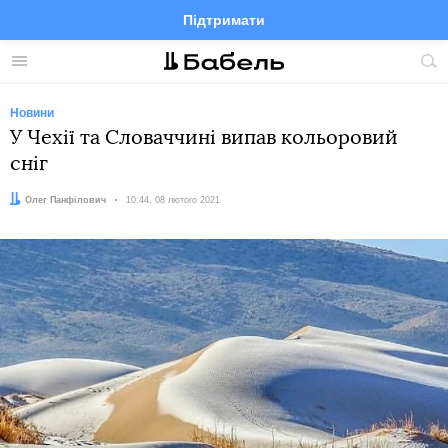
Підтримати
Facebook
Telegram
Twitter
Instagram
Меню
По
по
сай
Новини
У Чехії та Словаччині випав кольоровий
сніг
Автор:
Олег Панфілович
Дата:
10:44, 08 лютого 2021