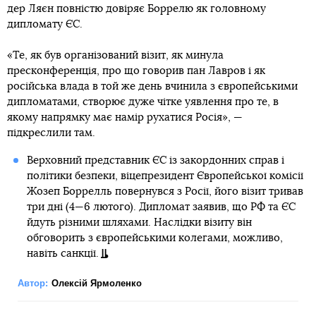
дер Ляєн повністю довіряє Боррелю як головному
дипломату ЄС.
«Те, як був організований візит, як минула
пресконференція, про що говорив пан Лавров і як
російська влада в той же день вчинила з європейськими
дипломатами, створює дуже чітке уявлення про те, в
якому напрямку має намір рухатися Росія», —
підкреслили там.
Верховний представник ЄС із закордонних справ і
політики безпеки, віцепрезидент Європейської комісії
Жозеп Боррелль повернувся з Росії, його візит тривав
три дні (4—6 лютого). Дипломат заявив, що РФ та ЄС
йдуть різними шляхами. Наслідки візиту він
обговорить з європейськими колегами, можливо,
навіть санкції.
Автор:
Олексій Ярмоленко