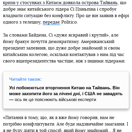
кризи у стосунках з Китаєм довкола острова Тайвань
, що
добре знає китайського лідера Сі Цзіньпіна і спробує
владнати ситуацію без конфлікту. Про це він заявив в ефірі
одного з телешоу,
передає
Politico.
За словами Байдена, Сі «дуже яскравий і крутий», але
йому бракує почуття демократизму. Американський
президент запевнив, що дуже добре знайомий зі своїм
китайським колегою, оскільки контактував з ним під час
свого віцепрезидентства частіше, ніж з іншими лідерами.
Читайте також:
Усі побоюються вторгнення Китаю на Тайвань. Він
може захопити його за лічені дні, і США не завадять
—
ось як це пояснюють військові експерти
«Питання в тому, що, як я вже йому говорив, нам не
потрібно конфліктувати. Але буде надзвичайне змагання. І
я не буду діяти в той спосіб, який йому знайомий… Я не