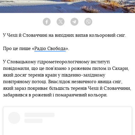
Facebook
Twitter
Telegram
Viber
У Чехії й Словаччині на вихідних випав кольоровий сніг.
Про це пише «
Радіо Свобода
».
У Словацькому гідрометеорологічному інституті
повідомили, що це пов’язано з рожевим пилом із Сахари,
який досяг теренів країн у південно-західному
повітряному потоці. Внаслідок незвичного явища сніг,
який зараз покриває більшість теренів Чехії й Словаччини,
забарвився в рожевий і помаранчевий кольори.