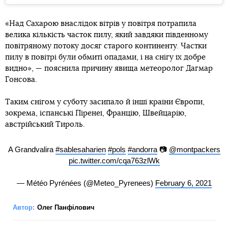
«Над Сахарою внаслідок вітрів у повітря потрапила
велика кількість часток пилу, який завдяки південному
повітряному потоку досяг старого континенту. Частки
пилу в повітрі були обмиті опадами, і на снігу їх добре
видно», — пояснила причину явища метеоролог Дагмар
Гонсова.
Таким снігом у суботу засипало й інші країни Європи,
зокрема, іспанські Піренеї, Францію, Швейцарію,
австрійський Тироль.
A Grandvalira
#sablesaharien
#pols
#andorra
📷
@montpackers
pic.twitter.com/cqa763zlWk
— Météo Pyrénées (@Meteo_Pyrenees)
February 6, 2021
Автор:
Олег Панфілович