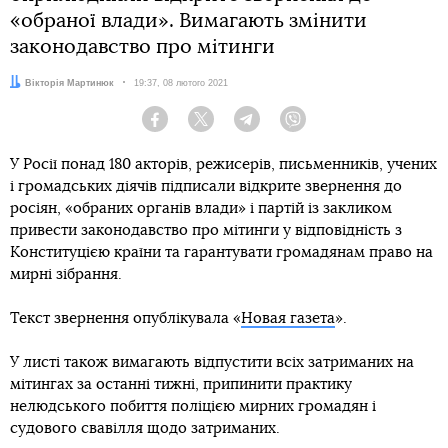
«обраної влади». Вимагають змінити
законодавство про мітинги
Автор:
Вікторія Мартинюк
Дата:
19:37, 08 лютого 2021
Facebook
Twitter
Telegram
Viber
У Росії понад 180 акторів, режисерів, письменників, учених
і громадських діячів підписали відкрите звернення до
росіян, «обраних органів влади» і партій із закликом
привести законодавство про мітинги у відповідність з
Конституцією країни та гарантувати громадянам право на
мирні зібрання.
Текст звернення опублікувала «
Новая газета
».
У листі також вимагають відпустити всіх затриманих на
мітингах за останні тижні, припинити практику
нелюдського побиття поліцією мирних громадян і
судового свавілля щодо затриманих.