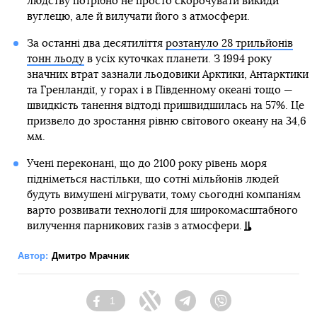
людству потрібно не просто скорочувати викиди
вуглецю, але й вилучати його з атмосфери.
За останні два десятиліття
розтануло 28 трильйонів
тонн льоду
в усіх куточках планети. З 1994 року
значних втрат зазнали льодовики Арктики, Антарктики
та Гренландії, у горах і в Південному океані тощо —
швидкість танення відтоді пришвидшилась на 57%. Це
призвело до зростання рівню світового океану на 34,6
мм.
Учені переконані, що до 2100 року рівень моря
підніметься настільки, що сотні мільйонів людей
будуть вимушені мігрувати, тому сьогодні компаніям
варто розвивати технології для широкомасштабного
вилучення парникових газів з атмосфери.
Автор:
Дмитро Мрачник
1
Facebook
Twitter
Telegram
Viber