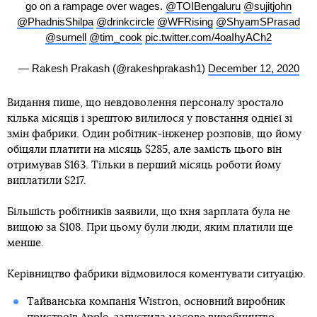
go on a rampage over wages.
@TOIBengaluru
@sujitjohn
@PhadnisShilpa
@drinkcircle
@WFRising
@ShyamSPrasad
@surnell
@tim_cook
pic.twitter.com/4oaIhyACh2
— Rakesh Prakash (@rakeshprakash1)
December 12, 2020
Видання пише, що невдоволення персоналу зростало
кілька місяців і зрештою вилилося у повстання однієї зі
змін фабрики. Один робітник-інженер розповів, що йому
обіцяли платити на місяць $285, але замість цього він
отримував $163. Тільки в перший місяць роботи йому
виплатили $217.
Більшість робітників заявили, що їхня зарплата була не
вищою за $108. При цьому були люди, яким платили ще
менше.
Керівництво фабрики відмовилося коментувати ситуацію.
Тайванська компанія Wistron, основний виробник