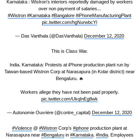
Karnataka : Wistron's interiors reportedly damaged by workers
over non payment of salaries...
#Wistron
#Karnataka
#Bangalore
#iPhoneManufacturingPlant
pic.twitter.com/hgNurwbcYl
— Das Vanthala (@DasVanthala)
December 12, 2020
This is Class War.
India. Karnataka: Protests at iPhone production plant run by
Taiwan-based Wistron Corp at Narasapura (in Kolar district) near
Bengaluru. 🔥
Workers allege they have not been paid properly.
pic.twitter.com/UkqInEg8wk
— Autonomie Ouvrière (@contre_capital)
December 12, 2020
#Violence
@
#Wistron
Corp’s
#iphone
production plant at
Narasapura near
#Bengaluru
in
#Karnataka
.
#India
. Employees