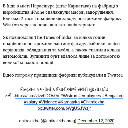
В Індії в місті Нарасіпура (штат Карнатака) на фабриці з
виробництва iPhone спалахнули масові заворушення.
Близько 2 тисяч працівників заводу розгромили фабрику
Wistron через неповні виплати їхніх зарплат.
Як повідомляє
The Times of India
, за кілька годин
працівники розгромили частину фасаду фабрики, офіси
керівників, обладнання та меблі, а також спалили кілька
автомобілів. Зупинити бунт вдалося лише за допомогою
великої кількості поліції.
Відео погрому працівники фабрики публікували в Twitter.
વિસ્ટ્રોન કંપનીમાં કર્મચારીઓએ સેલેરી મુદ્દે તોડફોડ
કરી...
https://t.co/vlvv0DOs0V
#Wistron
#employees
#Bengaluru
#salary
#Violence
#Karnataka
#Chitralekha
pic.twitter.com/pWgUSJWzjr
— chitralekha (@chitralekhamag)
December 12, 2020