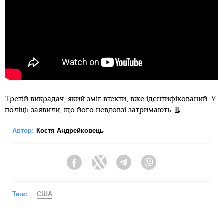
Третій викрадач, який зміг втекти, вже ідентифікований. У
поліції заявили, що його невдовзі затримають.
Автор:
Костя Андрейковець
Facebook
Twitter
Telegram
Viber
Теги:
США