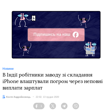
Підпишись на наш
Facebook
Новини
В Індії робітники заводу зі складання
iPhone влаштували погром через неповні
виплати зарплат
Автор:
Костя Андрейковець
Дата:
22:02, 13 грудня 2020
1
Facebook
Twitter
Telegram
Viber