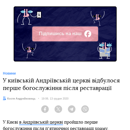
Підпишись на наш
Facebook
Новини
У київській Андріївській церкві відбулося
перше богослужіння після реставрації
Автор:
Костя Андрейковець
Дата:
19:06, 13 грудня 2020
Facebook
Twitter
Telegram
Viber
У Києві
в Андріївській церкві
пройшло перше
богослужіння після пʼятирічної реставрації храму.