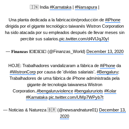
🇮🇳 India
#Karnataka
|
#Narsapura
|
Una planta dedicada a la fabricación/producción de
#iPhone
dirigida por el gigante tecnológico taiwanés Wistron Corporation
ha sido atacada por su empleados después de llevar meses sin
percibir sus salarios.
pic.twitter.com/d4VIJqJ0yI
— 𝐅𝐢𝐧𝐚𝐧𝐳𝐚𝐬 💶💵💴💷 (@Finanzas_World)
December 13, 2020
HOJE: Trabalhadores vandalizaram a fábrica de
#iPhone
da
#WistronCorp
por causa de 'dívidas salariais'.
#Bengaluru
:
Trabalhadores de uma fábrica de iPhone administrada pela
gigante de tecnologia taiwanesa Wistron
Corporation..
#bengaluruviolence
#bengalururiots
#Kolar
#Karnataka
pic.twitter.com/UMp7WPyb7t
— Noticias & Natureza 🇧🇷 (@newsandnature01)
December 13,
2020