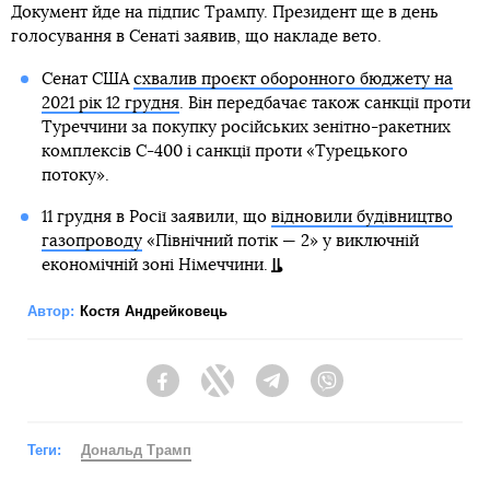
Документ йде на підпис Трампу. Президент ще в день
голосування в Сенаті заявив, що накладе вето.
Сенат США
схвалив проєкт оборонного бюджету на
2021 рік 12 грудня
. Він передбачає також санкції проти
Туреччини за покупку російських зенітно-ракетних
комплексів С-400 і санкції проти «Турецького
потоку».
11 грудня в Росії заявили, що
відновили будівництво
газопроводу
«Північний потік — 2» у виключній
економічній зоні Німеччини.
Автор:
Костя Андрейковець
Facebook
Twitter
Telegram
Viber
Теги:
Дональд Трамп