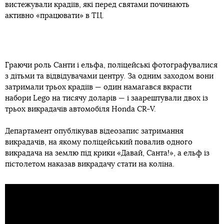
вистежували крадіїв, які перед святами починають
активно «працювати» в ТЦ.
Граючи роль Санти і ельфа, поліцейські фотографувалися
з дітьми та відвідувачами центру. За одним заходом вони
затримали трьох крадіїв — один намагався вкрасти
набори Lego на тисячу доларів — і заарештували двох із
трьох викрадачів автомобіля Honda CR-V.
Департамент опублікував відеозапис затримання
викрадачів, на якому поліцейський повалив одного
викрадача на землю під крики «Давай, Санта!», а ельф із
пістолетом наказав викрадачу стати на коліна.