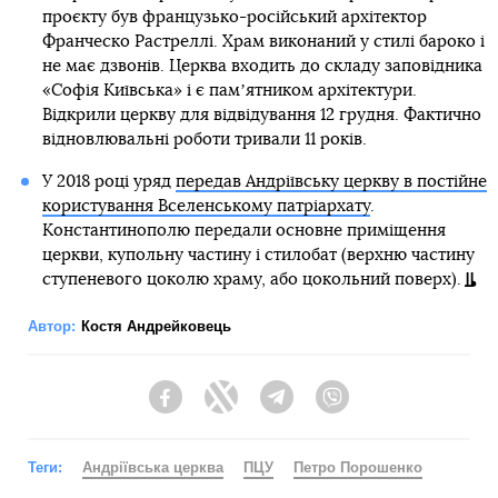
проєкту був французько-російський архітектор
Франческо Растреллі. Храм виконаний у стилі бароко і
не має дзвонів. Церква входить до складу заповідника
«Софія Київська» і є памʼятником архітектури.
Відкрили церкву для відвідування 12 грудня. Фактично
відновлювальні роботи тривали 11 років.
У 2018 році уряд
передав Андріївську церкву в постійне
користування Вселенському патріархату
.
Константинополю передали основне приміщення
церкви, купольну частину і стилобат (верхню частину
ступеневого цоколю храму, або цокольний поверх).
Автор:
Костя Андрейковець
Facebook
Twitter
Telegram
Viber
Теги:
Андріївська церква
ПЦУ
Петро Порошенко