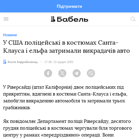
Підтримати
Facebook
Telegram
Twitter
Instagram
Меню
По
по
сай
Новини
У США поліцейські в костюмах Санта-
Клауса і ельфа затримали викрадачів авто
Автор:
Костя Андрейковець
Дата:
17:29, 13 грудня 2020
Facebook
Twitter
Telegram
Viber
У Ріверсайді (штат Каліфорнія) двоє поліцейських під
прикриттям, вдягнені в костюми Санта-Клауса і ельфа,
запобігли викраденню автомобіля та затримали трьох
грабіжників.
Як повідомляє Департамент поліції Ріверсайду, десятого
грудня поліцейські в костюмах чергували біля торгового
центру у рамках «передріздвяної» операції. Вони