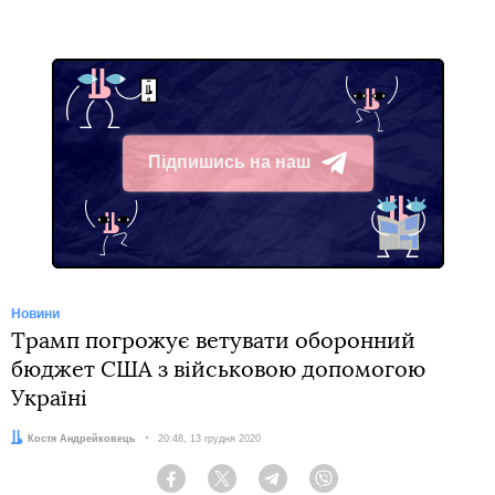
Підпишись на наш
Telegram
Новини
Трамп погрожує ветувати оборонний
бюджет США з військовою допомогою
Україні
Автор:
Костя Андрейковець
Дата:
20:48, 13 грудня 2020
Facebook
Twitter
Telegram
Viber