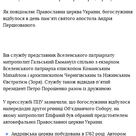
Як повідомляє Православна церква України, богослужіння
відбулося в день памʼяті святого апостола Андрія
Першозваного.
Вів службу представник Вселенського патріархату
митрополит Гальський Еммануїл спільно з екзархом
Вселенського патріарха єпископом Команським
Михайлом і архієпископом Чернігівським та Ніжинським
Євстратієм (Зоря). Службу також відвідав пʼятий
президент Петро Порошенко разом із дружиною.
У пресслужбі ПЦУ зазначили, що богослужіння відбулося
напередодні другої річниці Обʼєднавчого Собору, на
якому митрополит Епіфаній був обраний предстоятелем
автокефальної Православної церкви України.
Андріївська церква побудована в 1762 році. Автором