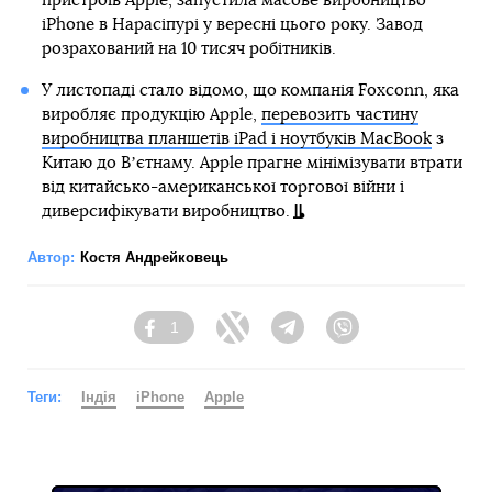
пристроїв Apple, запустила масове виробництво
iPhone в Нарасіпурі у вересні цього року. Завод
розрахований на 10 тисяч робітників.
У листопаді стало відомо, що компанія Foxconn, яка
виробляє продукцію Apple,
перевозить частину
виробництва планшетів iPad і ноутбуків MacBook
з
Китаю до Вʼєтнаму. Apple прагне мінімізувати втрати
від китайсько-американської торгової війни і
диверсифікувати виробництво.
Автор:
Костя Андрейковець
1
Facebook
Twitter
Telegram
Viber
Теги:
Індія
iPhone
Apple