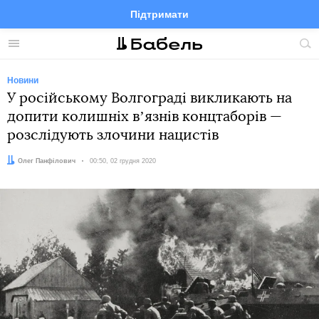
Підтримати
Facebook
Telegram
Twitter
Instagram
Меню
По
по
сай
Новини
У російському Волгограді викликають на
допити колишніх вʼязнів концтаборів —
розслідують злочини нацистів
Автор:
Олег Панфілович
Дата:
00:50, 02 грудня 2020