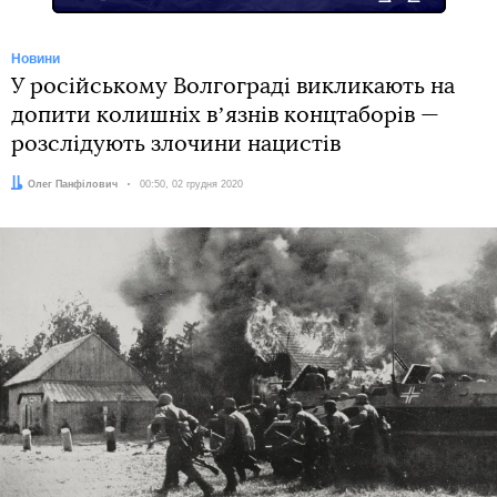
Новини
У російському Волгограді викликають на
допити колишніх вʼязнів концтаборів —
розслідують злочини нацистів
Автор:
Олег Панфілович
Дата:
00:50, 02 грудня 2020