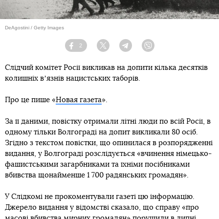
DeAgostini / Getty Images
2
Facebook
Twitter
Telegram
Viber
Слідчий комітет Росії викликав на допити кілька десятків
колишніх вʼязнів нацистських таборів.
Про це пише «
Новая газета
».
За її даними, повістку отримали літні люди по всій Росії, в
одному тільки Волгограді на допит викликали 80 осіб.
Згідно з текстом повістки, що опинилася в розпорядженні
видання, у Волгограді розслідується «вчинення німецько-
фашистськими загарбниками та їхніми посібниками
вбивства щонайменше 1 700 радянських громадян».
У Слідкомі не прокоментували газеті цю інформацію.
Джерело видання у відомстві сказало, що справу «про
масові вбивства мирних громадян» порушили в липні