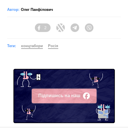
Автор:
Олег Панфілович
2
Facebook
Twitter
Telegram
Viber
Теги:
концтабори
Росія
Підпишись на наш
Facebook