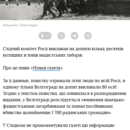
DeAgostini / Getty Images
2
Facebook
Twitter
Telegram
Viber
Слідчий комітет Росії викликав на допити кілька десятків
колишніх вʼязнів нацистських таборів.
Про це пише «
Новая газета
».
За її даними, повістку отримали літні люди по всій Росії, в
одному тільки Волгограді на допит викликали 80 осіб.
Згідно з текстом повістки, що опинилася в розпорядженні
видання, у Волгограді розслідується «вчинення німецько-
фашистськими загарбниками та їхніми посібниками
вбивства щонайменше 1 700 радянських громадян».
У Слідкомі не прокоментували газеті цю інформацію.