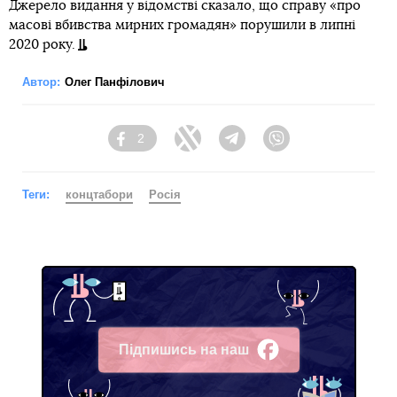
Джерело видання у відомстві сказало, що справу «про
масові вбивства мирних громадян» порушили в липні
2020 року.
Автор:
Олег Панфілович
2
Facebook
Twitter
Telegram
Viber
Теги:
концтабори
Росія
Підпишись на наш
Facebook