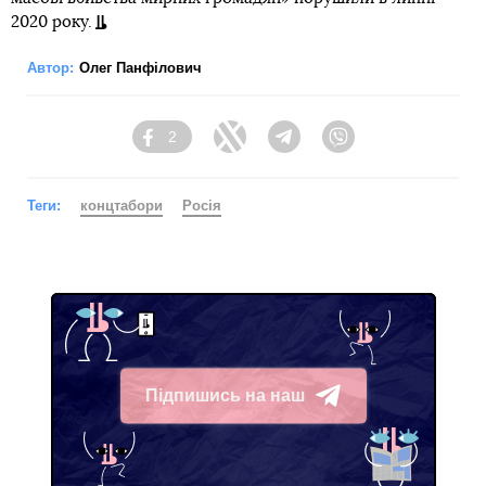
2020 року.
Автор:
Олег Панфілович
2
Facebook
Twitter
Telegram
Viber
Теги:
концтабори
Росія
Підпишись на наш
Telegram