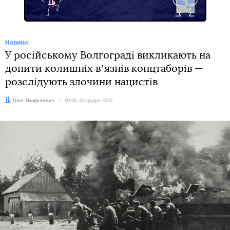
Новини
У російському Волгограді викликають на
допити колишніх вʼязнів концтаборів —
розслідують злочини нацистів
Автор:
Олег Панфілович
Дата:
00:50, 02 грудня 2020