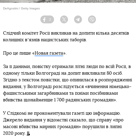
DeAgostini / Getty Images
2
Facebook
Twitter
Telegram
Viber
Слідчий комітет Росії викликав на допити кілька десятків
колишніх вʼязнів нацистських таборів.
Про це пише «
Новая газета
».
За її даними, повістку отримали літні люди по всій Росії, в
одному тільки Волгограді на допит викликали 80 осіб.
Згідно з текстом повістки, що опинилася в розпорядженні
видання, у Волгограді розслідується «вчинення німецько-
фашистськими загарбниками та їхніми посібниками
вбивства щонайменше 1 700 радянських громадян».
У Слідкомі не прокоментували газеті цю інформацію.
Джерело видання у відомстві сказало, що справу «про
масові вбивства мирних громадян» порушили в липні
2020 року.