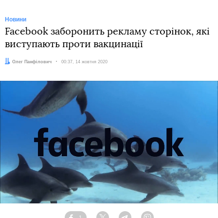
Новини
Facebook заборонить рекламу сторінок, які
виступають проти вакцинації
Автор:
Олег Панфілович
Дата:
00:37, 14 жовтня 2020
1