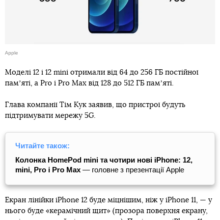
Apple
Моделі 12 і 12 mini отримали від 64 до 256 ГБ постійної
памʼяті, а Pro і Pro Max від 128 до 512 ГБ памʼяті.
Глава компанії Тім Кук заявив, що пристрої будуть
підтримувати мережу 5G.
Читайте також:
Колонка HomePod mini та чотири нові iPhone: 12,
mini, Pro і Pro Max
— головне з презентації Apple
Екран лінійки iPhone 12 буде міцнішим, ніж у iPhone 11, — у
нього буде «керамічний щит» (прозора поверхня екрану,