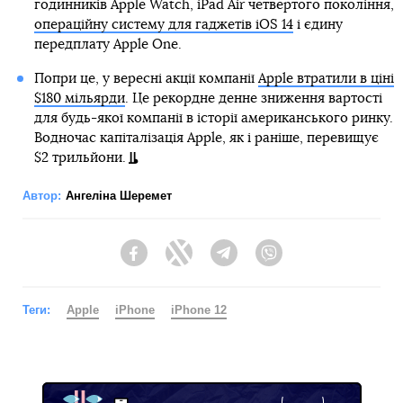
годинників Apple Watch, iPad Air четвертого покоління,
операційну систему для гаджетів iOS 14
і єдину
передплату Apple One.
Попри це, у вересні акції компанії
Apple втратили в ціні
$180 мільярди
. Це рекордне денне зниження вартості
для будь-якої компанії в історії американського ринку.
Водночас капіталізація Apple, як і раніше, перевищує
$2 трильйони.
Автор:
Ангеліна Шеремет
Facebook
Twitter
Telegram
Viber
Теги:
Apple
iPhone
iPhone 12