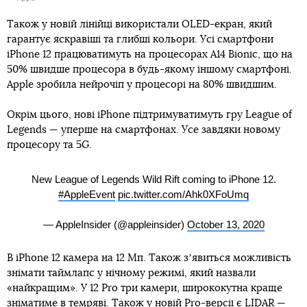
Також у новій лінійці використали OLED-екран, який
гарантує яскравіші та глибші кольори. Усі смартфони
iPhone 12 працюватимуть на процесорах A14 Bionic, що на
50% швидше процесора в будь-якому іншому смартфоні.
Apple зробила нейрочіп у процесорі на 80% швидшим.
Окрім цього, нові iPhone підтримуватимуть гру League of
Legends — уперше на смартфонах. Усе завдяки новому
процесору та 5G.
New League of Legends Wild Rift coming to iPhone 12.
#AppleEvent
pic.twitter.com/Ahk0XFoUmq
— AppleInsider (@appleinsider)
October 13, 2020
В iPhone 12 камера на 12 Мп. Також зʼявиться можливість
знімати таймлапс у нічному режимі, який назвали
«найкращим». У 12 Pro три камери, ширококутна краще
зніматиме в темряві. Також у новій Pro-версії є LIDAR —