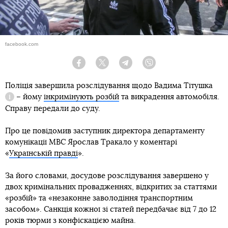
facebook.com
Facebook
Twitter
Telegram
Viber
Поліція завершила розслідування щодо
Вадима Тітушка
– йому
інкримінують розбій
та викрадення автомобіля.
Довідка
Справу передали до суду.
Про це повідомив заступник директора департаменту
комунікації МВС Ярослав Тракало у коментарі
«
Українській правді
».
За його словами, досудове розслідування завершено у
двох кримінальних провадженнях, відкритих за статтями
«розбій» та «незаконне заволодіння транспортним
засобом». Санкція кожної зі статей передбачає від 7 до 12
років тюрми з конфіскацією майна.