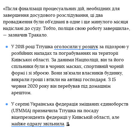
«Після фіналізації процесуальних дій, необхідних для
завершення досудового розслідування, ці два
провадження були об’єднані в одне і ще минулого місяця
надіслані до суду. Тобто, поліція свою роботу завершила»,
— зазначив Тракало.
У 2018 році Тітушка
оголосили у розшук
за підозрою у
розбійних нападах та пограбуваннях на території
Київської області. За даними Нацполіції, він та його
спільники були в чорних масках, спортивній чорній
формі і зі зброєю. Вони зв’язали власників будинку,
викрали гроші і втікли на автівці господаря. З 15
червня 2020 року він перебував під домашнім
арештом.
У серпні Українська федерація змішаних єдиноборств
(UFMMA) призначила Тітушка на посаду
віцепрезидента федерації у Київській області, але
майже одразу звільнила
.