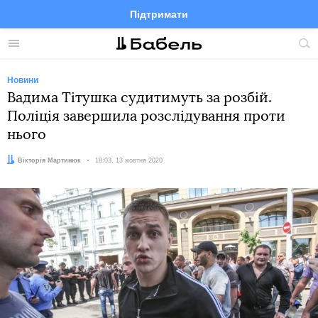
Підтримати
Facebook
Telegram
Twitter
Instagram
Меню
По
по
сай
Новини
Вадима Тітушка судитимуть за розбій.
Поліція завершила розслідування проти
нього
Автор:
Вікторія Мартинюк
Дата:
18:03, 13 жовтня 2020