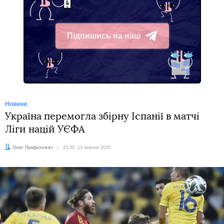
Підпишись на наш
Telegram
Новини
Україна перемогла збірну Іспанії в матчі
Ліги націй УЄФА
Автор:
Олег Панфілович
Дата:
23:35, 13 жовтня 2020