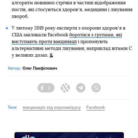
алгоритм новинної стрічки в частині відображення
постів, які стосуються здоровʼя, медицини і лікування
хвороб.
У лютому 2019 року експерти з охорони здоровʼя в
США закликали Facebook
боротися з групами, які
виступають проти вакцинації
і пропонують
альтернативні методи лікування, наприклад вітамін С
у великих дозах.
Автор:
Олег Панфілович
1
Facebook
Twitter
Telegram
Viber
Теги:
вакцинація від коронавірусу
Facebook