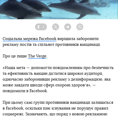
1
Facebook
Twitter
Telegram
Viber
Соціальна мережа Facebook
вирішила заборонити
рекламу постів та спільнот противників вакцинації.
Про це пише
The Verge
.
«Наша мета — допомогти повідомленням про безпечність
та ефективність вакцин дістатися широкої аудиторії,
одночасно заборонивши рекламу з дезінформацією, яка
може завдати шкоди сфері охороні здоровʼя», —
повідомили в Facebook.
При цьому самі групи противників вакцинації залишаться
в Facebook, оскільки їхнє існування не порушує правил
соцмережі. Зазначають, що поряд з новою рекламною