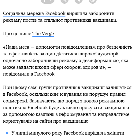
Facebook
Twitter
Telegram
Viber
Соціальна мережа Facebook
вирішила заборонити
рекламу постів та спільнот противників вакцинації.
Про це пише
The Verge
.
«Наша мета — допомогти повідомленням про безпечність
та ефективність вакцин дістатися широкої аудиторії,
одночасно заборонивши рекламу з дезінформацією, яка
може завдати шкоди сфері охороні здоровʼя», —
повідомили в Facebook.
При цьому самі групи противників вакцинації залишаться
в Facebook, оскільки їхнє існування не порушує правил
соцмережі. Зазначають, що поряд з новою рекламною
політикою Facebook буде активно просувати вакцинацію
за допомогою кампанії з інформування та направлятиме
користувачів на сайти про вакцинацію.
У липні минулого року Facebook вирішила змінити