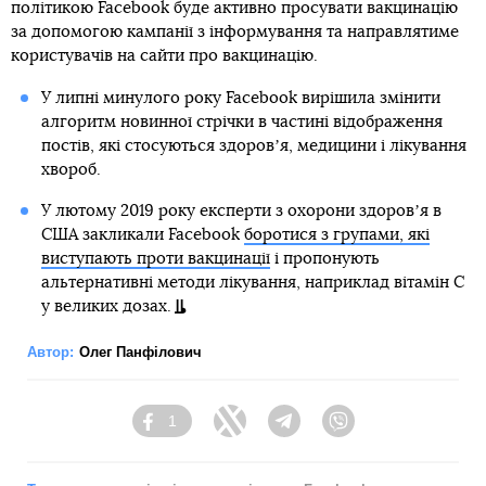
політикою Facebook буде активно просувати вакцинацію
за допомогою кампанії з інформування та направлятиме
користувачів на сайти про вакцинацію.
У липні минулого року Facebook вирішила змінити
алгоритм новинної стрічки в частині відображення
постів, які стосуються здоровʼя, медицини і лікування
хвороб.
У лютому 2019 року експерти з охорони здоровʼя в
США закликали Facebook
боротися з групами, які
виступають проти вакцинації
і пропонують
альтернативні методи лікування, наприклад вітамін С
у великих дозах.
Автор:
Олег Панфілович
1
Facebook
Twitter
Telegram
Viber