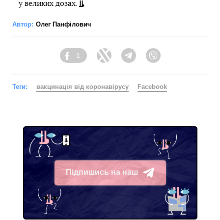
у великих дозах.
Автор:
Олег Панфілович
1
Facebook
Twitter
Telegram
Viber
Теги:
вакцинація від коронавірусу
Facebook
Підпишись на наш
Telegram