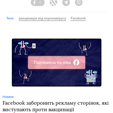
1
Facebook
Twitter
Telegram
Viber
Теги:
вакцинація від коронавірусу
Facebook
Підпишись на наш
Facebook
Новини
Facebook заборонить рекламу сторінок, які
виступають проти вакцинації