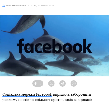
Автор:
Олег Панфілович
Дата:
00:37, 14 жовтня 2020
1
Facebook
Twitter
Telegram
Viber
Соціальна мережа Facebook
вирішила заборонити
рекламу постів та спільнот противників вакцинації.