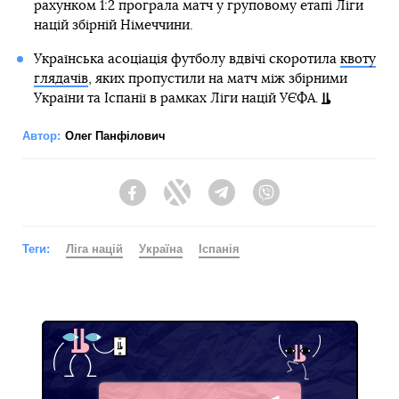
рахунком 1:2 програла матч у груповому етапі Ліги
націй збірній Німеччини.
Українська асоціація футболу вдвічі скоротила
квоту
глядачів
, яких пропустили на матч між збірними
України та Іспанії в рамках Ліги націй УЄФА.
Автор:
Олег Панфілович
Facebook
Twitter
Telegram
Viber
Теги:
Ліга націй
Україна
Іспанія