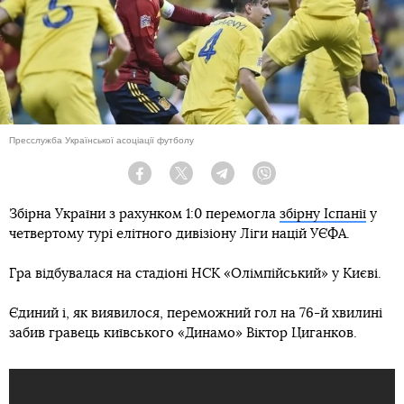
Пресслужба Української асоціації футболу
Facebook
Twitter
Telegram
Viber
Збірна України з рахунком 1:0 перемогла
збірну Іспанії
у
четвертому турі елітного дивізіону Ліги націй УЄФА.
Гра відбувалася на стадіоні НСК «Олімпійський» у Києві.
Єдиний і, як виявилося, переможний гол на 76-й хвилині
забив гравець київського «Динамо» Віктор Циганков.