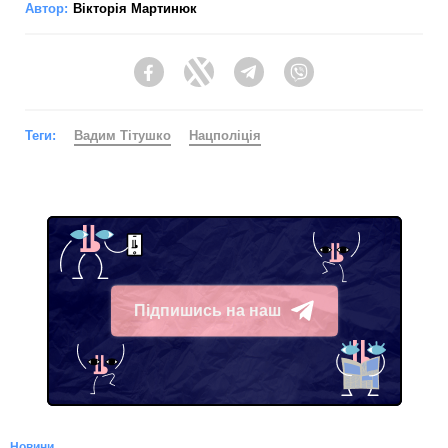
Автор:
Вікторія Мартинюк
Facebook
Twitter
Telegram
Viber
Теги:
Вадим Тітушко
Нацполіція
Підпишись на наш
Telegram
Новини