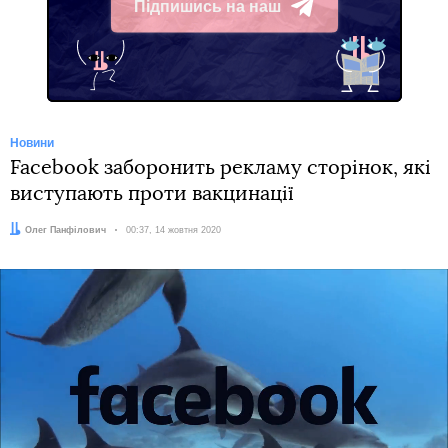
Підпишись на наш
Telegram
Новини
Facebook заборонить рекламу сторінок, які
виступають проти вакцинації
Автор:
Олег Панфілович
Дата:
00:37, 14 жовтня 2020