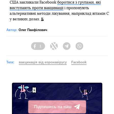
США закликали Facebook
боротися з групами, які
виступають проти вакцинації
і пропонують
альтернативні методи лікування, наприклад вітамін С
у великих дозах.
Автор:
Олег Панфілович
1
Facebook
Twitter
Telegram
Viber
Теги:
вакцинація від коронавірусу
Facebook
Підпишись на наш
Telegram