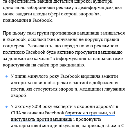
та ефективність вакцин дістатися широкої аудиторії,
одночасно заборонивши рекламу з дезінформацією, яка
може завдати шкоди сфері охороні здоровʼя», —
повідомили в Facebook.
При цьому самі групи противників вакцинації залишаться
в Facebook, оскільки їхнє існування не порушує правил
соцмережі. Зазначають, що поряд з новою рекламною
політикою Facebook буде активно просувати вакцинацію
за допомогою кампанії з інформування та направлятиме
користувачів на сайти про вакцинацію.
У липні минулого року Facebook вирішила змінити
алгоритм новинної стрічки в частині відображення
постів, які стосуються здоровʼя, медицини і лікування
хвороб.
У лютому 2019 року експерти з охорони здоровʼя в
США закликали Facebook
боротися з групами, які
виступають проти вакцинації
і пропонують
альтернативні методи лікування, наприклад вітамін С