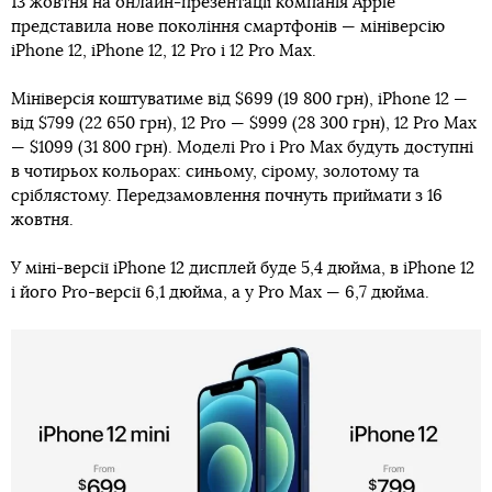
13 жовтня на онлайн-презентації компанія Apple
представила нове покоління смартфонів — мініверсію
iPhone 12, iPhone 12, 12 Pro і 12 Pro Max.
Мініверсія коштуватиме від $699 (19 800 грн), iPhone 12 —
від $799 (22 650 грн), 12 Pro — $999 (28 300 грн), 12 Pro Max
— $1099 (31 800 грн). Моделі Pro і Pro Max будуть доступні
в чотирьох кольорах: синьому, сірому, золотому та
сріблястому. Передзамовлення почнуть приймати з 16
жовтня.
У міні-версії iPhone 12 дисплей буде 5,4 дюйма, в iPhone 12
і його Pro-версії 6,1 дюйма, а у Pro Max — 6,7 дюйма.