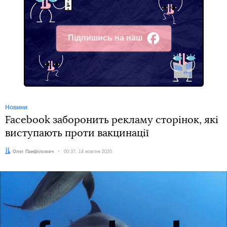
Підпишись на наш
Facebook
Новини
Facebook заборонить рекламу сторінок, які
виступають проти вакцинації
Автор:
Олег Панфілович
Дата:
00:37, 14 жовтня 2020