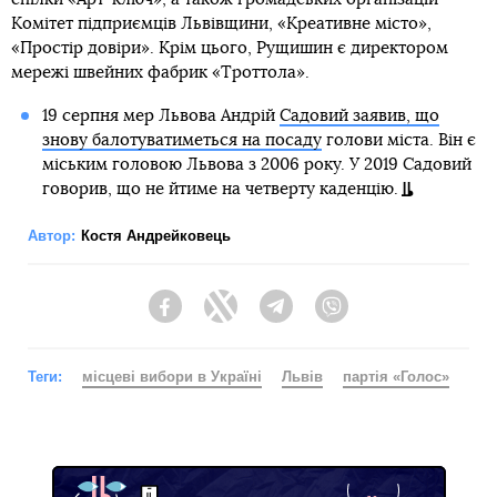
Комітет підприємців Львівщини, «Креативне місто»,
«Простір довіри». Крім цього, Рущишин є директором
мережі швейних фабрик «Троттола».
19 серпня мер Львова Андрій
Садовий заявив, що
знову балотуватиметься на посаду
голови міста. Він є
міським головою Львова з 2006 року. У 2019 Садовий
говорив, що не йтиме на четверту каденцію.
Автор:
Костя Андрейковець
Facebook
Twitter
Telegram
Viber
Теги:
місцеві вибори в Україні
Львів
партія «Голос»