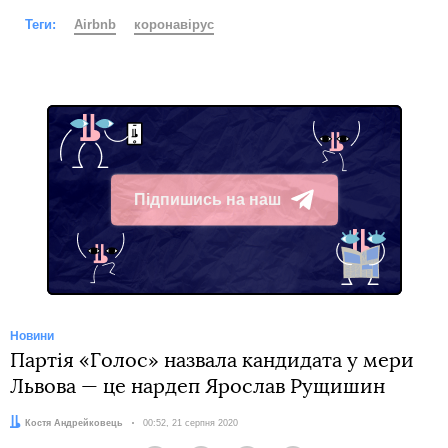
Теги:
Airbnb
коронавірус
Підпишись на наш
Telegram
Новини
Партія «Голос» назвала кандидата у мери
Львова — це нардеп Ярослав Рущишин
Автор:
Костя Андрейковець
Дата:
00:52, 21 серпня 2020