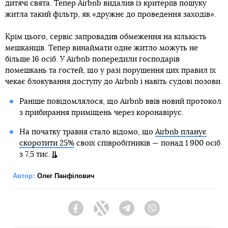
дитячі свята. Тепер Airbnb видалив із критеріїв пошуку
житла такий фільтр, як «дружнє до проведення заходів».
Крім цього, сервіс запровадив обмеження на кількість
мешканців. Тепер винаймати одне житло можуть не
більше 16 осіб. У Airbnb попередили господарів
помешкань та гостей, що у разі порушення цих правил їх
чекає блокування доступу до Airbnb і навіть судові позови.
Раніше повідомлялося, що Airbnb ввів новий протокол
з прибирання приміщень через коронавірус.
На початку травня стало відомо, що
Airbnb планує
скоротити 25%
своїх співробітників — понад 1 900 осіб
з 7,5 тис.
Автор:
Олег Панфілович
Facebook
Twitter
Telegram
Viber