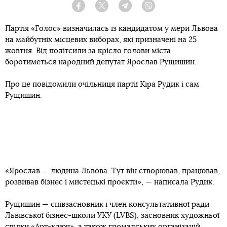
Facebook
Twitter
Telegram
Viber
Партія «Голос» визначилась із кандидатом у мери Львова
на майбутніх місцевих виборах, які призначені на 25
жовтня. Від політсили за крісло голови міста
боротиметься народний депутат Ярослав Рущишин.
Про це повідомили очільниця партії Кіра Рудик і сам
Рущишин.
«Ярослав — людина Львова. Тут він створював, працював,
розвивав бізнес і мистецькі проєкти», — написала Рудик.
Рущишин — співзасновник і член консультативної ради
Львівської бізнес-школи УКУ (LVBS), засновник художньої
спілки «Арт-ключ», а також громадських організацій