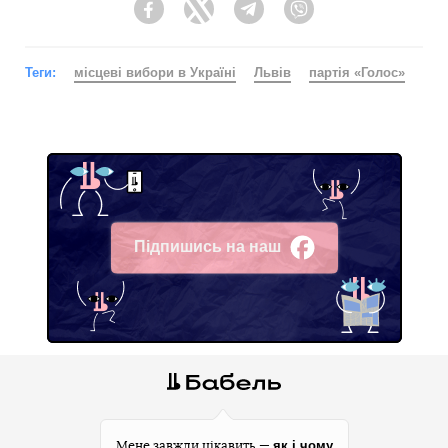
Facebook
Twitter
Telegram
Viber
Теги:
місцеві вибори в Україні
Львів
партія «Голос»
Підпишись на наш
Facebook
як і чому
Мене завжди цікавить —