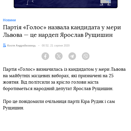
Новини
Партія «Голос» назвала кандидата у мери
Львова — це нардеп Ярослав Рущишин
Автор:
Костя Андрейковець
Дата:
00:52, 21 серпня 2020
Facebook
Twitter
Telegram
Viber
Партія «Голос» визначилась із кандидатом у мери Львова
на майбутніх місцевих виборах, які призначені на 25
жовтня. Від політсили за крісло голови міста
боротиметься народний депутат Ярослав Рущишин.
Про це повідомили очільниця партії Кіра Рудик і сам
Рущишин.