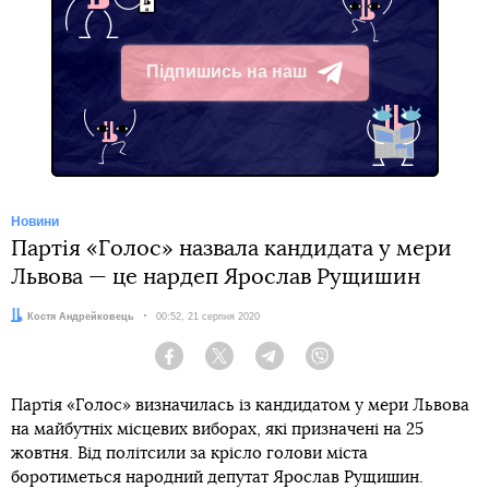
Підпишись на наш
Telegram
Новини
Партія «Голос» назвала кандидата у мери
Львова — це нардеп Ярослав Рущишин
Автор:
Костя Андрейковець
Дата:
00:52, 21 серпня 2020
Facebook
Twitter
Telegram
Viber
Партія «Голос» визначилась із кандидатом у мери Львова
на майбутніх місцевих виборах, які призначені на 25
жовтня. Від політсили за крісло голови міста
боротиметься народний депутат Ярослав Рущишин.