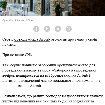
Open Grid Scheduler / Flickr
Facebook
Twitter
Telegram
Viber
Сервіс
оренди житла Airbnb
оголосив про зміни у своїй
політиці.
Про це пише
CNN
.
Так, сервіс повністю заборонив орендувати житло для
проведення в ньому вечірок. «Заборона на проведення
вечірок поширюється на всі бронювання на Airbnb і
діятиме невизначений час до подальшого повідомлення»,
— повідомили в Airbnb.
Зазначається, що раніше господарям дозволялося здавати
житло під невеликі вечірки, такі як дні народження та