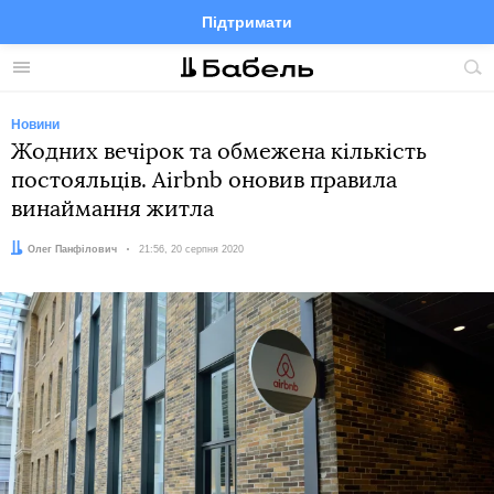
Підтримати
Facebook
Telegram
Twitter
Instagram
Меню
По
по
сай
Новини
Жодних вечірок та обмежена кількість
постояльців. Airbnb оновив правила
винаймання житла
Автор:
Олег Панфілович
Дата:
21:56, 20 серпня 2020