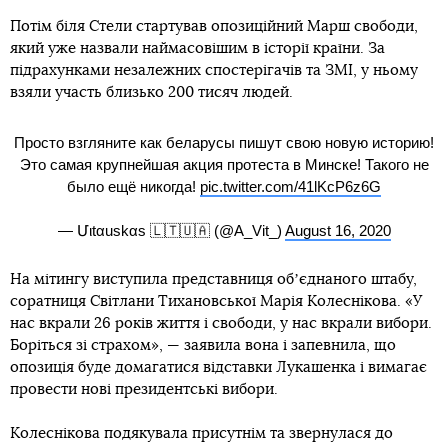
Потім біля Стели стартував опозиційний Марш свободи,
який уже назвали наймасовішим в історії країни. За
підрахунками незалежних спостерігачів та ЗМІ, у ньому
взяли участь близько 200 тисяч людей.
Просто взгляните как беларусы пишут свою новую историю!
Это самая крупнейшая акция протеста в Минске! Такого не
было ещё никогда!
pic.twitter.com/41lKcP6z6G
— Մιtαuskαs 🇱🇹🇺🇦 (@A_Vit_)
August 16, 2020
На мітингу виступила представниця обʼєднаного штабу,
соратниця Світлани Тихановської Марія Колеснікова. «У
нас вкрали 26 років життя і свободи, у нас вкрали вибори.
Боріться зі страхом», — заявила вона і запевнила, що
опозиція буде домагатися відставки Лукашенка і вимагає
провести нові президентські вибори.
Колеснікова подякувала присутнім та звернулася до