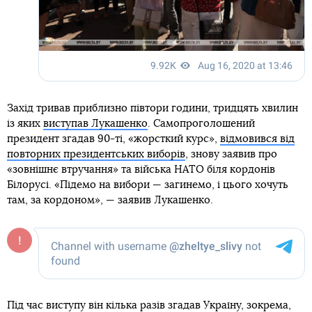
Захід тривав приблизно півтори години, тридцять хвилин
із яких
виступав Лукашенко
. Самопроголошений
президент згадав 90-ті, «жорсткий курс»,
відмовився від
повторних президентських виборів
, знову заявив про
«зовнішнє втручання» та війська НАТО біля кордонів
Білорусі. «Підемо на вибори — загинемо, і цього хочуть
там, за кордоном», — заявив Лукашенко.
Під час виступу він кілька разів згадав Україну, зокрема,