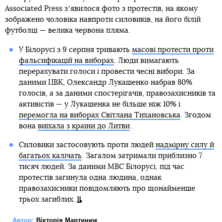
Associated Press зʼявилося фото з протестів, на якому
зображено чоловіка навпроти силовиків, на його білій
футболці — велика червона пляма.
У Білорусі з 9 серпня тривають
масові протести проти
фальсифікацій на виборах
. Люди вимагають
перерахувати голоси і провести чесні вибори. За
даними ЦВК, Олександр Лукашенко набрав 80%
голосів, а за даними спостерігачів, правозахисників та
активістів — у Лукашенка не більше ніж 10% і
перемогла на виборах Світлана Тихановська
. Згодом
вона
виїхала з країни до Литви
.
Силовики застосовують проти людей
надмірну силу й
багатьох калічать
. Загалом затримали приблизно 7
тисяч людей. За даними МВС Білорусі, під час
протестів загинула одна людина, однак
правозахисники повідомляють про щонайменше
трьох загиблих.
Автор:
Вікторія Мартинюк