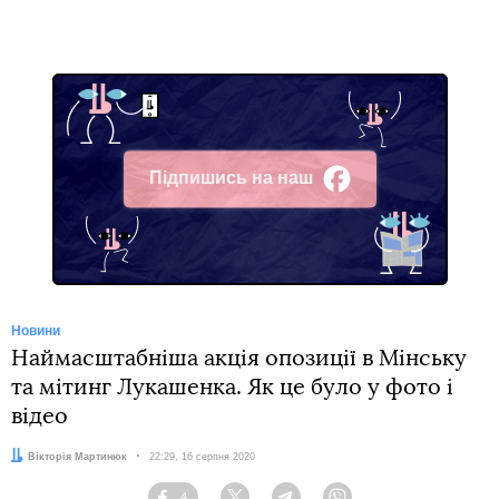
Підпишись на наш
Facebook
Новини
Наймасштабніша акція опозиції в Мінську
та мітинг Лукашенка. Як це було у фото і
відео
Автор:
Вікторія Мартинюк
Дата:
22:29, 16 серпня 2020
4