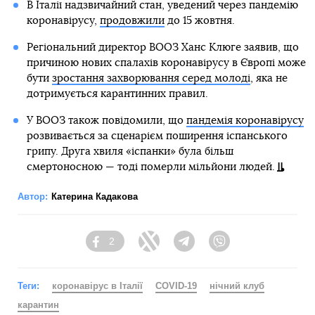
В Італії надзвичайний стан, уведений через пандемію
коронавірусу,
продовжили
до 15 жовтня.
Регіональний директор ВООЗ Ханс Клюге заявив, що
причиною нових спалахів коронавірусу в Європі може
бути
зростання захворювання серед молоді
, яка не
дотримується карантинних правил.
У ВООЗ також повідомили, що
пандемія коронавірусу
розвивається за сценарієм поширення іспанського
грипу. Друга хвиля «іспанки» була більш
смертоносною — тоді померли мільйони людей.
Автор:
Катерина Кадакова
2
Facebook
Twitter
Telegram
Viber
Теги:
коронавірус в Італії
COVID-19
нічний клуб
карантин