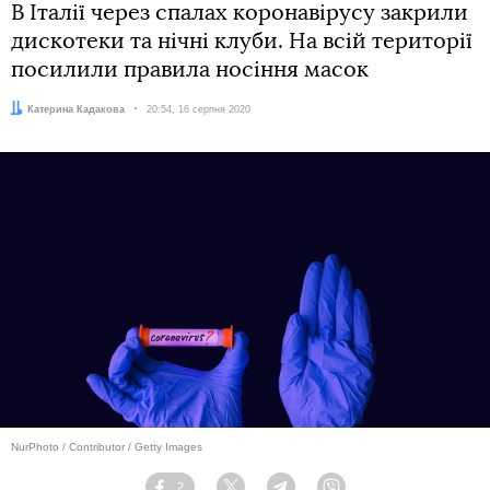
В Італії через спалах коронавірусу закрили
дискотеки та нічні клуби. На всій території
посилили правила носіння масок
Автор:
Катерина Кадакова
Дата:
20:54, 16 серпня 2020
NurPhoto / Contributor / Getty Images
2