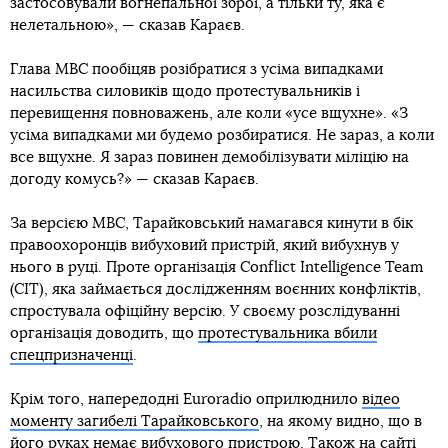
застосовували вогнепальної зброї, а тільки ту, яка є
нелетальною», — сказав Караєв.
Глава МВС пообіцяв розібратися з усіма випадками
насильства силовиків щодо протестувальників і
перевищення повноважень, але коли «усе вщухне». «З
усіма випадками ми будемо розбиратися. Не зараз, а коли
все вщухне. Я зараз повинен демобілізувати міліцію на
догоду комусь?» — сказав Караєв.
За версією МВС, Тарайковський намагався кинути в бік
правоохоронців вибуховий пристрій, який вибухнув у
нього в руці. Проте організація Conflict Intelligence Team
(CIT), яка займається дослідженням воєнних конфліктів,
спростувала офіційну версію. У своєму розслідуванні
організація доводить, що
протестувальника вбили
спецпризначенці
.
Крім того, напередодні Euroradio оприлюднило
відео
моменту загибелі Тарайковського
, на якому видно, що в
його руках немає вибухового пристрою. Також на сайті