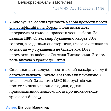
У Білорусі з 9 серпня тривають
масові протести проти
фальсифікацій на виборах
. Люди вимагають
перерахувати голоси і провести чесні вибори. За
даними ЦВК, Олександр Лукашенко набрав 80%
голосів, а за даними спостерігачів, правозахисників та
активістів — у Лукашенка не більше ніж 10% і
перемогла на виборах Світлана Тихановська
. Згодом
вона
виїхала з країни до Литви
.
Силовики застосовують проти людей
надмірну силу й
багатьох калічать
. Загалом затримали приблизно 7
тисяч людей. За даними МВС Білорусі, під час
протестів загинула одна людина, однак
правозахисники повідомляють про щонайменше
трьох загиблих.
Автор:
Вікторія Мартинюк