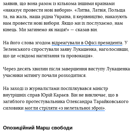
заявив, що вона разом із кількома іншими країнами
«наказує провести нові вибори». «Литва, Латвія, Польща
та, на жаль, наша рідна Україна, її керівництво, наказують
нам провести нові вибори. Якщо ми їх послухаємо, нам
кінець. Ми загинемо як нація!» — сказав він.
На його слова згодом
відреагували в Офісі президента
. У
Зеленського спростували заяву Лукашенка, наголосивши,
що це «свідомі нагнітання та провокація».
Через десять хвилин після завершення виступу Лукашенка
учасники мітингу почали розходитися.
На заході із журналістами поспілкувався міністр
внутрішніх справ Юрій Караєв. Він не виключає, що в
загиблого протестувальника Олександра Тарайковського
силовики
могли стріляти «з нелетальної зброї»
.
Опозиційний Марш свободи