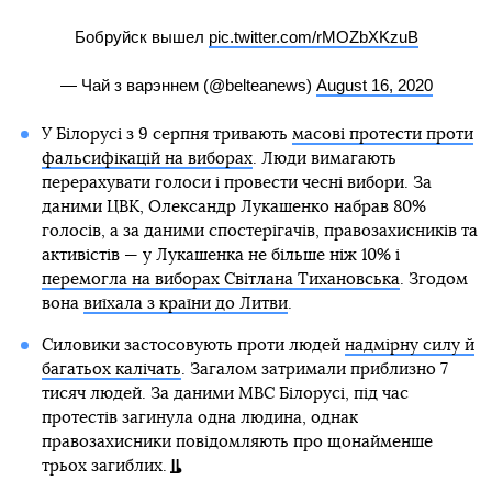
Бобруйск вышел
pic.twitter.com/rMOZbXKzuB
— Чай з варэннем (@belteanews)
August 16, 2020
У Білорусі з 9 серпня тривають
масові протести проти
фальсифікацій на виборах
. Люди вимагають
перерахувати голоси і провести чесні вибори. За
даними ЦВК, Олександр Лукашенко набрав 80%
голосів, а за даними спостерігачів, правозахисників та
активістів — у Лукашенка не більше ніж 10% і
перемогла на виборах Світлана Тихановська
. Згодом
вона
виїхала з країни до Литви
.
Силовики застосовують проти людей
надмірну силу й
багатьох калічать
. Загалом затримали приблизно 7
тисяч людей. За даними МВС Білорусі, під час
протестів загинула одна людина, однак
правозахисники повідомляють про щонайменше
трьох загиблих.