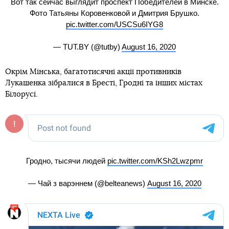
Вот так сейчас выглядит проспект Победителей в Минске.
Фото Татьяны Коровенковой и Дмитрия Брушко.
pic.twitter.com/USCSu6IYG8
— TUT.BY (@tutby)
August 16, 2020
Окрім Мінська, багатотисячні акції противників
Лукашенка зібралися в Бресті, Гродні та інших містах
Білорусі.
Гродно, тысячи людей
pic.twitter.com/KSh2Lwzpmr
— Чай з варэннем (@belteanews)
August 16, 2020