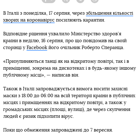
Facebook
Twitter
Telegram
Viber
В Італії з понеділка, 17 серпня, через
збільшення кількості
хворих на коронавірус
посилюють карантин.
Відповідне рішення ухвалило Міністерство здоров’я
країни в неділю, 16 серпня, про що повідомив на своїй
сторінці у
Facebook
його очільник Роберто Сперанца.
«Призупиняються танці як на відкритому повітрі, так і в
приміщенні, зокрема на дискотеках і в будь-якому іншому
публічному місці», — написав він.
Також в Італії запроваджується вимога носити захисні
маски з 18:00 до 06:00 на всій території країни в публічних
місцях і приміщеннях на відкритому повітрі, а також у
громадських місцях (площі, вулиці), де через скупчення
людей є ризик підхопити вірус.
Поки що обмеження запроваджені до 7 вересня.