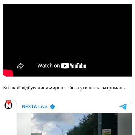
Всі акції відбувалися мирно — без сутичок та затримань.