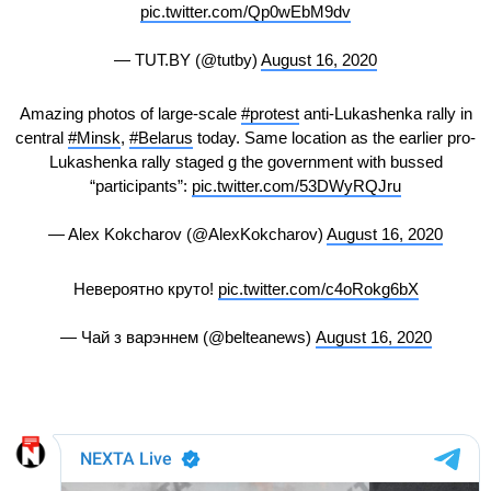
pic.twitter.com/Qp0wEbM9dv
— TUT.BY (@tutby)
August 16, 2020
Amazing photos of large-scale
#protest
anti-Lukashenka rally in
central
#Minsk
,
#Belarus
today. Same location as the earlier pro-
Lukashenka rally staged g the government with bussed
“participants”:
pic.twitter.com/53DWyRQJru
— Alex Kokcharov (@AlexKokcharov)
August 16, 2020
Невероятно круто!
pic.twitter.com/c4oRokg6bX
— Чай з варэннем (@belteanews)
August 16, 2020