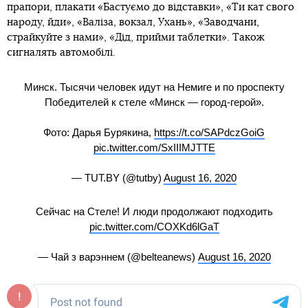
прапори, плакати «Бастуємо до відставки», «Ти кат свого
народу, йди», «Валіза, вокзал, Ухань», «Заводчани,
страйкуйте з нами», «Дід, прийми таблетки». Також
сигналять автомобілі.
Минск. Тысячи человек идут на Немиге и по проспекту
Победителей к стеле «Минск — город-герой».
Фото: Дарья Бурякина,
https://t.co/SAPdczGoiG
pic.twitter.com/SxIIIMJTTE
— TUT.BY (@tutby)
August 16, 2020
Сейчас на Стеле! И люди продолжают подходить
pic.twitter.com/COXKd6lGaT
— Чай з варэннем (@belteanews)
August 16, 2020