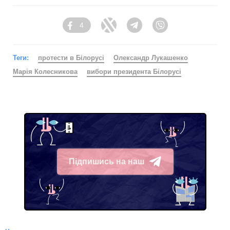
4
Facebook
Twitter
Telegram
Viber
Теги:
протести в Білорусі
Олександр Лукашенко
Марія Колесникова
вибори президента Білорусі
Підпишись на наш
Telegram