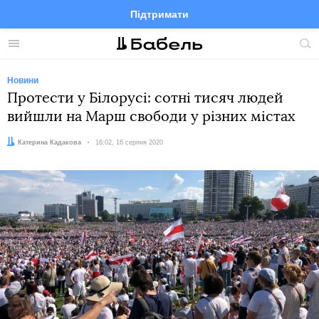
Підтримати
Facebook
Telegram
Twitter
Instagram
Меню
По
по
сай
Новини
Протести у Білорусі: сотні тисяч людей
вийшли на Марш свободи у різних містах
Автор:
Катерина Кадакова
Дата:
16:02, 16 серпня 2020