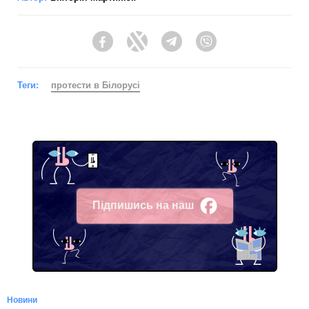
Facebook
Twitter
Telegram
Viber
Теги:
протести в Білорусі
Підпишись на наш
Facebook
Новини