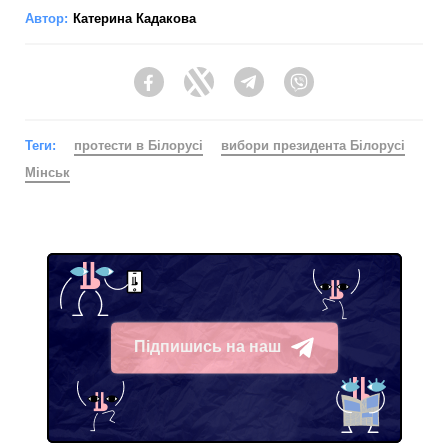
Автор:
Катерина Кадакова
Facebook
Twitter
Telegram
Viber
Теги:
протести в Білорусі
вибори президента Білорусі
Мінськ
Підпишись на наш
Telegram