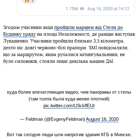
Згодом учасники акції
пройшли маршем від Стели до
Будинку уряду
на площі Незалежності, де раніше виступав
Лукашенко. Учасники пройшли близько 3,5 кілометра,
дехто ніс довгі червоно-білі прапори. ЗМІ повідомляли,
що за маршрутом, яким рухалися мітингувальники, не
було силовиків, стояли лише декілька машин ДАІ.
куда более впечатляющее видео, чем панорамы от стелы
(там толпа была куда менее плотной)
pic.twitter.com/Lf3cklfEUt
— Feldman (@EvgenyFeldman)
August 16, 2020
Вот так сегодня люди шли напротив здания КГБ в Минске.