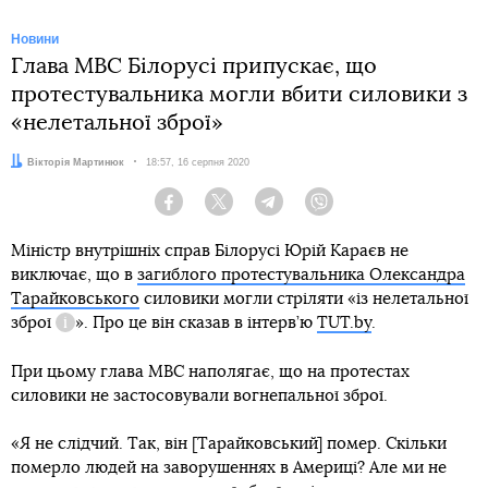
Новини
Глава МВС Білорусі припускає, що
протестувальника могли вбити силовики з
«нелетальної зброї»
Автор:
Вікторія Мартинюк
Дата:
18:57, 16 серпня 2020
Facebook
Twitter
Telegram
Viber
Міністр внутрішніх справ Білорусі Юрій Караєв не
виключає, що в
загиблого протестувальника Олександра
Тарайковського
силовики могли стріляти «із
нелетальної
зброї
». Про це він сказав в інтерв’ю
TUT.by
.
Довідка
При цьому глава МВС наполягає, що на протестах
силовики не застосовували вогнепальної зброї.
«Я не слідчий. Так, він [Тарайковський] помер. Скільки
померло людей на заворушеннях в Америці? Але ми не