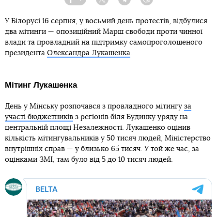
Facebook
Twitter
Telegram
Viber
У Білорусі 16 серпня, у восьмий день протестів, відбулися
два мітинги — опозиційний Марш свободи проти чинної
влади та провладний на підтримку самопроголошеного
президента
Олександра Лукашенка
.
Мітинг Лукашенка
День у Мінську розпочався з провладного мітингу
за
участі бюджетників
з регіонів біля Будинку уряду на
центральній площі Незалежності. Лукашенко оцінив
кількість мітингувальників у 50 тисяч людей, Міністерство
внутрішніх справ — у близько 65 тисяч. У той же час, за
оцінками ЗМІ, там було від 5 до 10 тисяч людей.