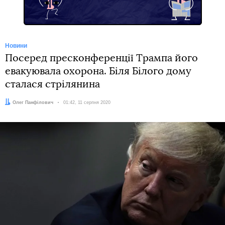
Новини
Посеред пресконференції Трампа його
евакуювала охорона. Біля Білого дому
сталася стрілянина
Автор:
Олег Панфілович
Дата:
01:42, 11 серпня 2020