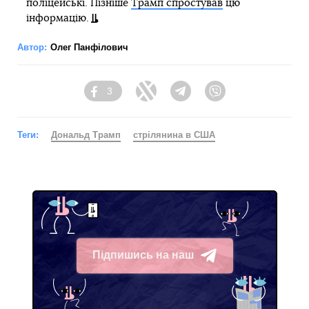
поліцейські. Пізніше
Трамп спростував
цю
інформацію.
Автор:
Олег Панфілович
3
Facebook
Twitter
Telegram
Viber
Теги:
Дональд Трамп
стрілянина в США
Підпишись на наш
Telegram