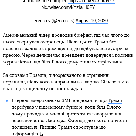
surrounds the complex
https://t.co/GaAIrka4Yk
pic.twitter.com/kYzIaiH6FY
— Reuters (@Reuters)
August 10, 2020
Американський лідер проводив брифінг, під час якого до
нього звернувся охоронець. Після цього Трамп без
пояснень залишив приміщення, де відбувалася зустріч із
пресою. Через деякий час президент повернувся і пояснив
журналістам, що біля Білого дому сталася стрілянина.
За словами Трампа, підозрюваного в стрілянині
поранили, після чого відправили в лікарню. Більше ніхто
внаслідок інциденту не постраждав.
1 червня американські ЗМІ повідомили, що
Трамп
перебував у підземному бункері
, коли біля Білого
дому проходили масові протести та заворушення
через вбивство Джорджа Флойда, до якого причетні
поліцейські. Пізніше
Трамп спростував
цю
інформацію.