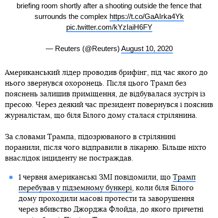
briefing room shortly after a shooting outside the fence that
surrounds the complex
https://t.co/GaAIrka4Yk
pic.twitter.com/kYzIaiH6FY
— Reuters (@Reuters)
August 10, 2020
Американський лідер проводив брифінг, під час якого до
нього звернувся охоронець. Після цього Трамп без
пояснень залишив приміщення, де відбувалася зустріч із
пресою. Через деякий час президент повернувся і пояснив
журналістам, що біля Білого дому сталася стрілянина.
За словами Трампа, підозрюваного в стрілянині
поранили, після чого відправили в лікарню. Більше ніхто
внаслідок інциденту не постраждав.
1 червня американські ЗМІ повідомили, що
Трамп
перебував у підземному бункері
, коли біля Білого
дому проходили масові протести та заворушення
через вбивство Джорджа Флойда, до якого причетні