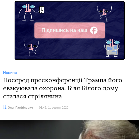
Підпишись на наш
Facebook
Новини
Посеред пресконференції Трампа його
евакуювала охорона. Біля Білого дому
сталася стрілянина
Автор:
Олег Панфілович
Дата:
01:42, 11 серпня 2020