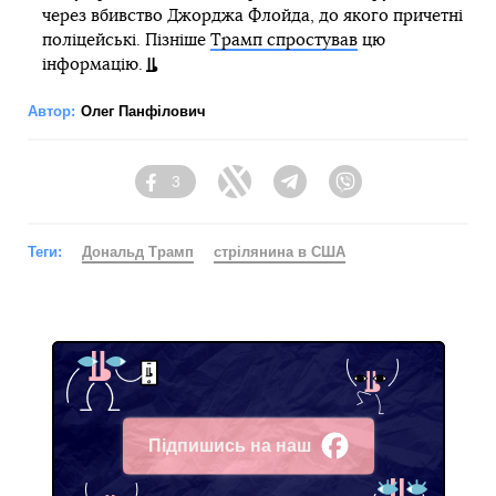
через вбивство Джорджа Флойда, до якого причетні
поліцейські. Пізніше
Трамп спростував
цю
інформацію.
Автор:
Олег Панфілович
3
Facebook
Twitter
Telegram
Viber
Теги:
Дональд Трамп
стрілянина в США
Підпишись на наш
Facebook