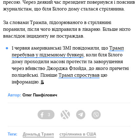
пресою. Через деякий час президент повернувся і пояснив
журналістам, що біля Білого дому сталася стрілянина.
За словами Трампа, підозрюваного в стрілянині
поранили, після чого відправили в лікарню. Більше ніхто
внаслідок інциденту не постраждав.
1 червня американські ЗМІ повідомили, що
Трамп
перебував у підземному бункері
, коли біля Білого
дому проходили масові протести та заворушення
через вбивство Джорджа Флойда, до якого причетні
поліцейські. Пізніше
Трамп спростував
цю
інформацію.
Автор:
Олег Панфілович
3
Facebook
Twitter
Telegram
Viber
Теги:
Дональд Трамп
стрілянина в США