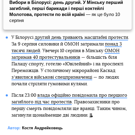
Вибори в Білорусі: день другий. У Мінську перший
загиблий, перші барикади і перші коктейлі
Молотова, протести по всій країні
— як це було 10
серпня
У Білорусі
другий день тривають масштабні протести
.
За 9 серпня силовики й ОМОН затримали
понад 3
тисячі людей
. Увечері 10 серпня в Мінську
ОМОН
затримав 40 протестувальників
— більшість біля
Палацу спорту, готелю «Ювілейний» і на проспекті
Переможців. У столичному мікрорайоні Каскад
зʼявилися військові спецпризначенці
— по людях
почали стріляти гумовими кулями.
Після 23:00
влада офіційно повідомила про першого
загиблого під час протестів
. Правозахисники про
першу смерть повідомляли ще вранці. Таким чином,
загинули щонайменше дві людини.
Автор:
Костя Андрейковець