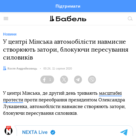
Підтримати
Facebook
Telegram
Twitter
Instagram
Меню
По
по
сай
Новини
У центрі Мінська автомобілісти навмисне
створюють затори, блокуючи пересування
силовиків
Автор:
Костя Андрейковець
Дата:
00:24, 11 серпня 2020
1
Facebook
Twitter
Telegram
Viber
У центрі Мінська, де другий день тривають
масштабні
протести
проти переобрання президентом Олександра
Лукашенка, автомобілісти навмисне створюють затори,
блокуючи пересування силовиків.