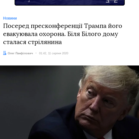
Новини
Посеред пресконференції Трампа його
евакуювала охорона. Біля Білого дому
сталася стрілянина
Автор:
Олег Панфілович
Дата:
01:42, 11 серпня 2020