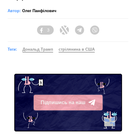
Автор:
Олег Панфілович
3
Facebook
Twitter
Telegram
Viber
Теги:
Дональд Трамп
стрілянина в США
Підпишись на наш
Telegram