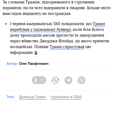
За словами Трампа, підозрюваного в стрілянині
поранили, після чого відправили в лікарню. Більше ніхто
внаслідок інциденту не постраждав.
1 червня американські ЗМІ повідомили, що
Трамп
перебував у підземному бункері
, коли біля Білого
дому проходили масові протести та заворушення
через вбивство Джорджа Флойда, до якого причетні
поліцейські. Пізніше
Трамп спростував
цю
інформацію.
Автор:
Олег Панфілович
3
Facebook
Twitter
Telegram
Viber
Теги:
Дональд Трамп
стрілянина в США