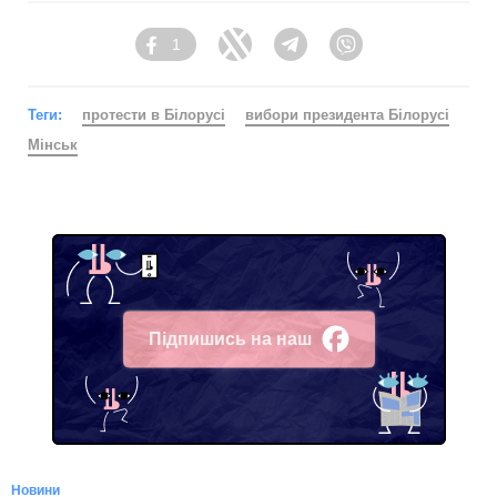
1
Facebook
Twitter
Telegram
Viber
Теги:
протести в Білорусі
вибори президента Білорусі
Мінськ
Підпишись на наш
Facebook
Новини