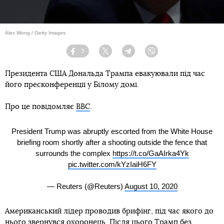
Alex Wong / Getty Images
3
Facebook
Twitter
Telegram
Viber
Президента США Дональда Трампа евакуювали під час
його пресконференції у Білому домі.
Про це повідомляє
ВВС
.
President Trump was abruptly escorted from the White House
briefing room shortly after a shooting outside the fence that
surrounds the complex
https://t.co/GaAIrka4Yk
pic.twitter.com/kYzIaiH6FY
— Reuters (@Reuters)
August 10, 2020
Американський лідер проводив брифінг, під час якого до
нього звернувся охоронець. Після цього Трамп без