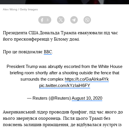
Alex Wong / Getty Images
3
Facebook
Twitter
Telegram
Viber
Президента США Дональда Трампа евакуювали під час
його пресконференції у Білому домі.
Про це повідомляє
ВВС
.
President Trump was abruptly escorted from the White House
briefing room shortly after a shooting outside the fence that
surrounds the complex
https://t.co/GaAIrka4Yk
pic.twitter.com/kYzIaiH6FY
— Reuters (@Reuters)
August 10, 2020
Американський лідер проводив брифінг, під час якого до
нього звернувся охоронець. Після цього Трамп без
пояснень залишив приміщення, де відбувалася зустріч із