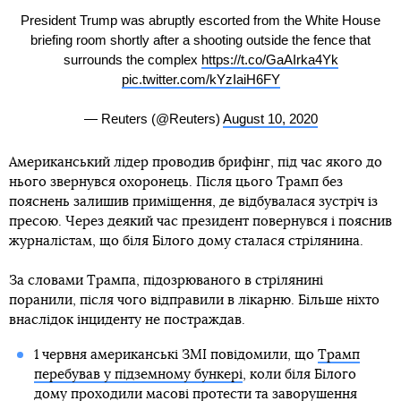
President Trump was abruptly escorted from the White House
briefing room shortly after a shooting outside the fence that
surrounds the complex
https://t.co/GaAIrka4Yk
pic.twitter.com/kYzIaiH6FY
— Reuters (@Reuters)
August 10, 2020
Американський лідер проводив брифінг, під час якого до
нього звернувся охоронець. Після цього Трамп без
пояснень залишив приміщення, де відбувалася зустріч із
пресою. Через деякий час президент повернувся і пояснив
журналістам, що біля Білого дому сталася стрілянина.
За словами Трампа, підозрюваного в стрілянині
поранили, після чого відправили в лікарню. Більше ніхто
внаслідок інциденту не постраждав.
1 червня американські ЗМІ повідомили, що
Трамп
перебував у підземному бункері
, коли біля Білого
дому проходили масові протести та заворушення