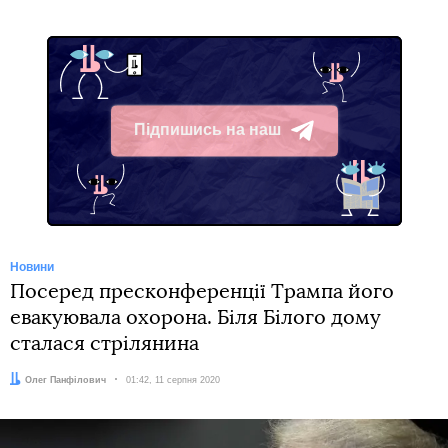
Підпишись на наш
Telegram
Новини
Посеред пресконференції Трампа його
евакуювала охорона. Біля Білого дому
сталася стрілянина
Автор:
Олег Панфілович
Дата:
01:42, 11 серпня 2020