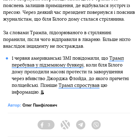
пояснень залишив приміщення, де відбувалася зустріч із
пресою. Через деякий час президент повернувся і пояснив
журналістам, що біля Білого дому сталася стрілянина.
За словами Трампа, підозрюваного в стрілянині
поранили, після чого відправили в лікарню. Більше ніхто
внаслідок інциденту не постраждав.
1 червня американські ЗМІ повідомили, що
Трамп
перебував у підземному бункері
, коли біля Білого
дому проходили масові протести та заворушення
через вбивство Джорджа Флойда, до якого причетні
поліцейські. Пізніше
Трамп спростував
цю
інформацію.
Автор:
Олег Панфілович
3
Facebook
Twitter
Telegram
Viber