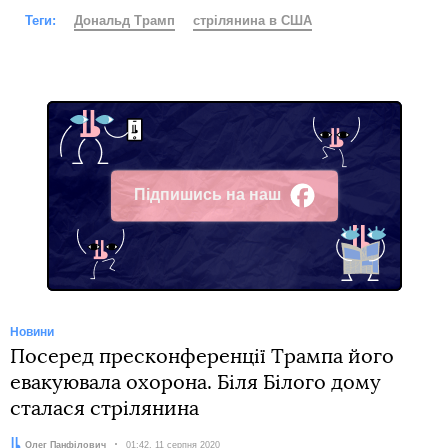
Теги:
Дональд Трамп
стрілянина в США
Підпишись на наш
Facebook
Новини
Посеред пресконференції Трампа його
евакуювала охорона. Біля Білого дому
сталася стрілянина
Автор:
Олег Панфілович
Дата:
01:42, 11 серпня 2020