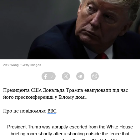
Alex Wong / Getty Images
3
Facebook
Twitter
Telegram
Viber
Президента США Дональда Трампа евакуювали під час
його пресконференції у Білому домі.
Про це повідомляє
ВВС
.
President Trump was abruptly escorted from the White House
briefing room shortly after a shooting outside the fence that