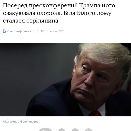
Посеред пресконференції Трампа його
евакуювала охорона. Біля Білого дому
сталася стрілянина
Автор:
Олег Панфілович
Дата:
01:42, 11 серпня 2020
Alex Wong / Getty Images