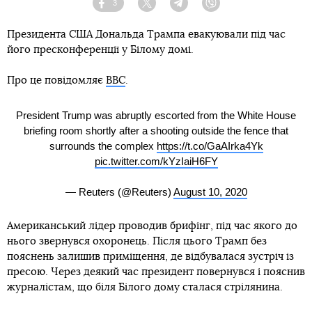
3
Facebook
Twitter
Telegram
Viber
Президента США Дональда Трампа евакуювали під час
його пресконференції у Білому домі.
Про це повідомляє
ВВС
.
President Trump was abruptly escorted from the White House
briefing room shortly after a shooting outside the fence that
surrounds the complex
https://t.co/GaAIrka4Yk
pic.twitter.com/kYzIaiH6FY
— Reuters (@Reuters)
August 10, 2020
Американський лідер проводив брифінг, під час якого до
нього звернувся охоронець. Після цього Трамп без
пояснень залишив приміщення, де відбувалася зустріч із
пресою. Через деякий час президент повернувся і пояснив
журналістам, що біля Білого дому сталася стрілянина.