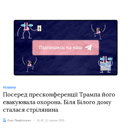
Підпишись на наш
Telegram
Новини
Посеред пресконференції Трампа його
евакуювала охорона. Біля Білого дому
сталася стрілянина
Автор:
Олег Панфілович
Дата:
01:42, 11 серпня 2020