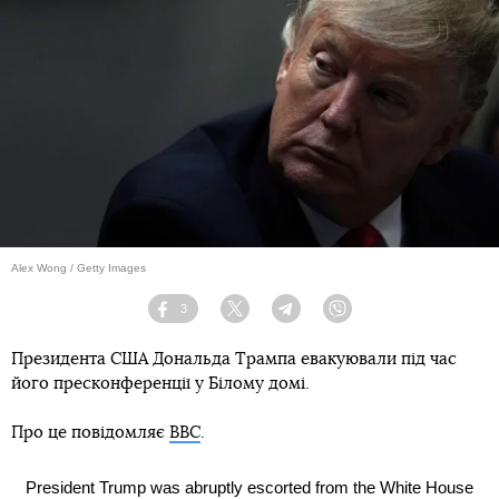
Alex Wong / Getty Images
3
Facebook
Twitter
Telegram
Viber
Президента США Дональда Трампа евакуювали під час
його пресконференції у Білому домі.
Про це повідомляє
ВВС
.
President Trump was abruptly escorted from the White House