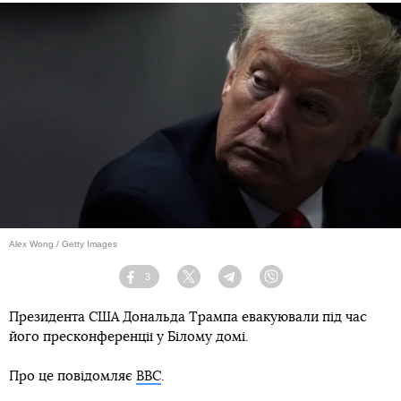
Alex Wong / Getty Images
3
Facebook
Twitter
Telegram
Viber
Президента США Дональда Трампа евакуювали під час
його пресконференції у Білому домі.
Про це повідомляє
ВВС
.