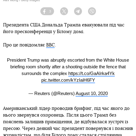
Alex Wong / Getty Images
3
Facebook
Twitter
Telegram
Viber
Президента США Дональда Трампа евакуювали під час
його пресконференції у Білому домі.
Про це повідомляє
ВВС
.
President Trump was abruptly escorted from the White House
briefing room shortly after a shooting outside the fence that
surrounds the complex
https://t.co/GaAIrka4Yk
pic.twitter.com/kYzIaiH6FY
— Reuters (@Reuters)
August 10, 2020
Американський лідер проводив брифінг, під час якого до
нього звернувся охоронець. Після цього Трамп без
пояснень залишив приміщення, де відбувалася зустріч із
пресою. Через деякий час президент повернувся і пояснив
журналістам, що біля Білого дому сталася стрілянина.