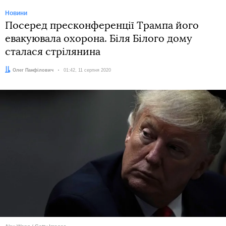
Новини
Посеред пресконференції Трампа його
евакуювала охорона. Біля Білого дому
сталася стрілянина
Автор:
Олег Панфілович
Дата:
01:42, 11 серпня 2020