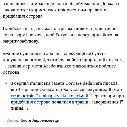
заповідника та може підпадати під обмеження. Держава
також може скористатися пріоритетним правом на
придбання острова.
Італійська влада вважає острів важливим з туристичної
точки зору і не хоче, щоб Богуслаєв перетворив його на
закриту забудову.
«Жодне будівництво або інші спекуляції не будуть
допущені на острові, з огляду на його природний статус»,
— заявив мер міста Альбенга, яке знаходиться поблизу
острова.
3 серпня італійська газета Corriere della Sera писала,
що 42-річний Олександр
Богуслаєв викупив за 10 млн
євро острів Галлінара у кількох сімей
. Переговори про
придбання острова почалися в травні і завершилися 17
липня.
Автор:
Костя Андрейковець