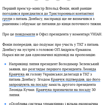
Перший премʼєр-міністр Вітольд Фокін, який раніше
погодився приєднатися до Тристоронньої контактної
груп
и з питань Донбасу, насправді ще не визначився з
рішенням і обдумає це питання до кінця поточного тижня.
Про це
повідомили
в Офісі президента у коментарі УНІАН.
Фокін попередив, що подумає про участь у ТКГ з питань
Донбасу на зустрічі з головою ОП Андрієм Єрмаком.
Наразі він не дав однозначної відповіді на пропозицію.
Наприкінці липня президент Володимир Зеленський
заявив, що
розглядає першого президента Леоніда
Кравчука
як голову Української делегації в ТКГ з
питань Донбасу. Згодом
Кравчук підтвердив, що його
запрошують на посаду
замість другого президента
Леоніда Кучми.
Кравчука призначили на посаду
30
липня.
«Особлива система управління» і вільна економічна