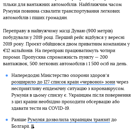
тільки для вантажних автомобілів. Найближчим часом
Румунія повинна схвалити транспортування легкових
автомобілів і піших громадян.
Переправу в найвужчому місці Дунаю (900 метрів)
побудували у 2019 році. Перший рейс відбувся у вересні
2019 року. Проєкт обійшовся двом приватним компаніям у
€12 мільйонів. На переправі працюватимуть чотири
пороми. Пропускна спроможність пункту — 200
вантажівок, 500 легкових автомобілів і 1 500 осіб на день.
Напередодні Міністерство охорони здоровʼя
розширило до 127 список країн «червоної» зони
через
несприятливу епідемічну ситуацію з коронавірусом.
Румунія в цьому списку є. Українцям після повернення
з цієї країни необхідно проходити обсервацію або
здавати тести на COVID-19.
Раніше
Румунія дозволила українцям транзит
до
Болгарії.