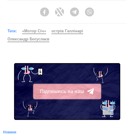
Facebook
Twitter
Telegram
Viber
Теги:
«Мотор Січ»
острів Галлінарі
Олександр Богуслаєв
Підпишись на наш
Telegram
Новини