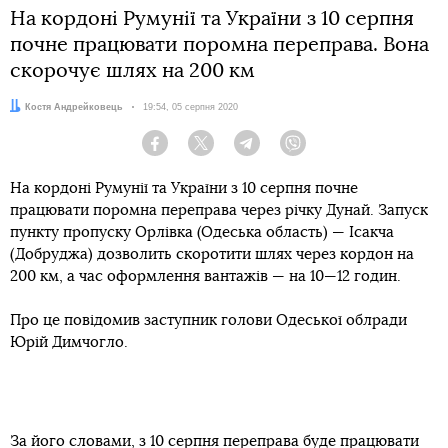
На кордоні Румунії та України з 10 серпня
почне працювати поромна переправа. Вона
скорочує шлях на 200 км
Автор:
Костя Андрейковець
Дата:
19:54, 05 серпня 2020
Facebook
Twitter
Telegram
Viber
На кордоні Румунії та України з 10 серпня почне
працювати поромна переправа через річку Дунай. Запуск
пункту пропуску Орлівка (Одеська область) — Ісакча
(Добруджа) дозволить скоротити шлях через кордон на
200 км, а час оформлення вантажів — на 10—12 годин.
Про це повідомив заступник голови Одеської облради
Юрій Димчогло.
За його словами, з 10 серпня переправа буде працювати