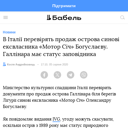
Підтримати
Facebook
Telegram
Twitter
Instagram
Меню
По
по
сай
Новини
В Італії перевірять продаж острова синові
ексвласника «Мотор Січ» Богуслаєву.
Галлінара має статус заповідника
Автор:
Костя Андрейковець
Дата:
17:10, 05 серпня 2020
Facebook
Twitter
Telegram
Viber
Міністерство культурної спадщини Італії перевірить
документи про продаж острова Галлінара біля берегів
Лігурії синові ексвласника «Мотор Січ» Олександру
Богуслаєву.
Як повідомляє видання
IVG
, угоду можуть скасувати,
оскільки острів з 1989 року має статус природного