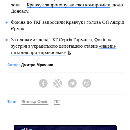
зона —
Кравчук запропонував свої компроміси
щодо
Донбасу.
Фокіна до ТКГ запросили Кравчук
і голова ОП Андрій
Єрмак.
За словами члена ТКГ Сергія Гармаша, Фокін на
зустрічі з українською делегацією ставив
«наївні»
питання про «правосеків»
.
Автор:
Дмитро Мрачник
Facebook
Twitter
Telegram
Viber
Теги:
Вітольд Фокін
ТКГ