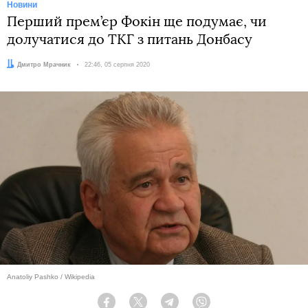
Новини
Перший прем’єр Фокін ще подумає, чи
долучатися до ТКГ з питань Донбасу
Автор:
Дмитро Мрачник
Дата:
22:46, 05 серпня 2020
Anatoliy Pashko / Wikipedia
Facebook
Twitter
Telegram
Viber