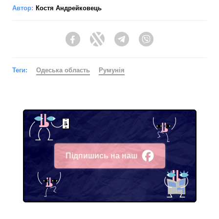
Автор:
Костя Андрейковець
Facebook
Twitter
Telegram
Viber
Теги:
Одеська область
Румунія
Підпишись на наш
Facebook