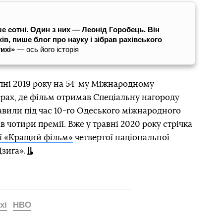
ше сотні. Один з них — Леонід Горобець. Він
в, пише блог про науку і зібрав рахівського
тихі»
— ось його історія
пні 2019 року на 54-му Міжнародному
рах, де фільм отримав Спеціальну нагороду
тавили під час 10-го Одеського міжнародного
 чотири премії. Вже у травні 2020 року стрічка
ії «Кращий фільм»
четвертої національної
Дзиґа».
хі
HBO