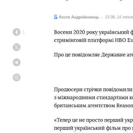
Автор:
Костя Андрейковець
Дата:
13:38, 14 липн
Восени 2020 року український ф
1
Facebook
стримінговій платформі HBO Eu
Twitter
Про це повідомляє Державне аге
Telegram
Viber
Продюсери стрічки повідомили, 
з міжнародними стандартами ко
британським агентством Reason8
«Тепер це не просто перший укр
перший український фільм про 