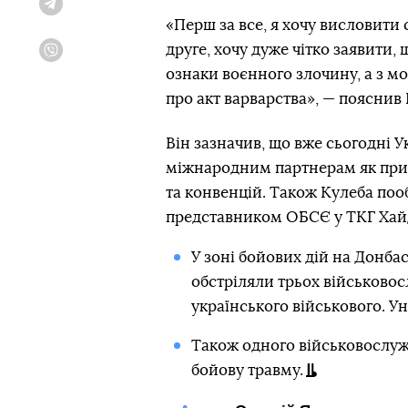
Telegram
«Перш за все, я хочу висловити 
друге, хочу дуже чітко заявити,
Viber
ознаки воєнного злочину, а з мо
про акт варварства», — пояснив 
Він зазначив, що вже сьогодні 
міжнародним партнерам як при
та конвенцій. Також Кулеба поо
представником ОБСЄ у ТКГ Хайд
У зоні бойових дій на Донбас
обстріляли трьох військовос
українського військового. У
Також одного військовослуж
бойову травму.