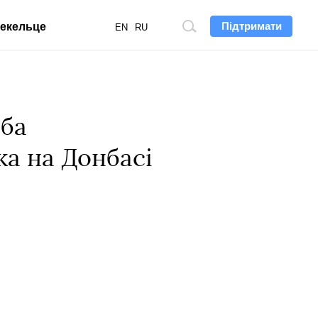
Підтримати
екельце
Пошук
EN
RU
по
сайту
еба
ка на Донбасі