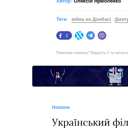
Автор:
Олексій Ярмоленко
Теги:
війна на Донбасі
Дмит
2
Facebook
Twitter
Telegram
Viber
Помітили помилку? Виділіть її та натисн
Новини
Український фі