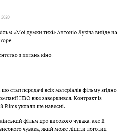
я 2020
ільм «Мої думки тихі» Антоніо Лукіча вийде на
rope.
нтство з питань кіно.
що етап передачі всіх матеріалів фільму згідно
мпанії HBO вже завершився. Контракт із
 Films уклали ще навесні.
аїнський фільм про високого чувака, але й
високого чувака, який може ліпити логотип