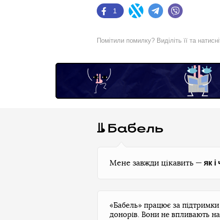
1
Facebook
Twitter
Telegram
Viber
Помітили помилку? Виділіть її та натисн
як і
Мене завжди цікавить —
«Бабель» працює за підтримк
донорів. Вони не впливають на