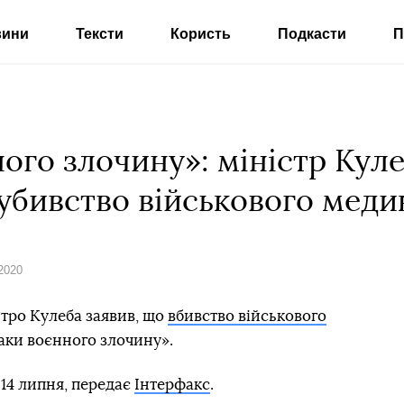
вини
Тексти
Користь
Подкасти
П
ого злочину»: міністр Кул
убивство військового меди
2020
тро Кулеба заявив, що
вбивство військового
аки воєнного злочину».
 14 липня, передає
Інтерфакс
.