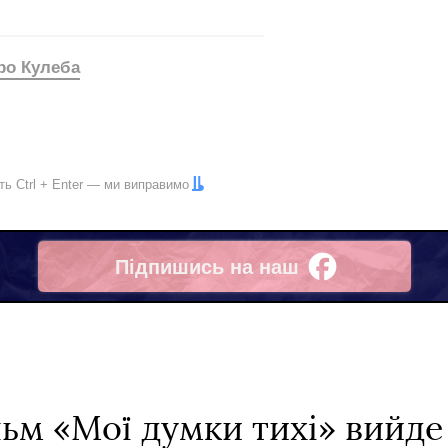
ро Кулеба
іть
Ctrl
+
Enter
— ми виправимо
Підпишись на наш
Facebook
льм «Мої думки тихі» вийд