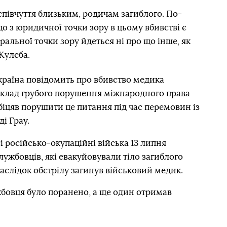
співчуття близьким, родичам загиблого. По-
 що з юридичної точки зору в цьому вбивстві є
ральної точки зору йдеться ні про що інше, як
Кулеба.
Україна повідомить про вбивство медика
клад грубого порушення міжнародного права
біцяв порушити це питання під час перемовин із
і Грау.
і російсько-окупаційні війська 13 липня
лужбовців, які евакуйовували тіло загиблого
наслідок обстрілу загинув військовий медик.
бовця було поранено, а ще один отримав