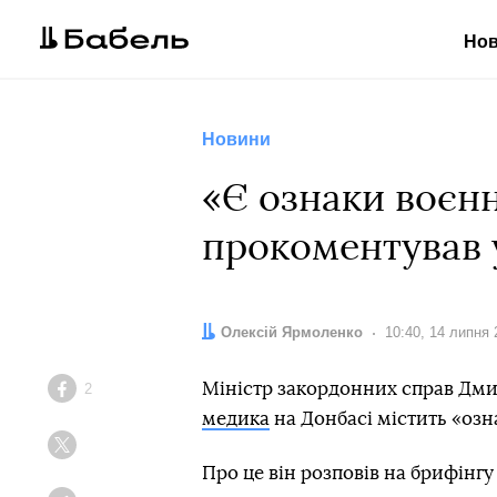
Но
Новини
«Є ознаки воєнн
прокоментував 
Автор:
Олексій Ярмоленко
Дата:
10:40, 14 липня 
Міністр закордонних справ Дми
2
Facebook
медика
на Донбасі містить «озн
Twitter
Про це він розповів на брифінгу