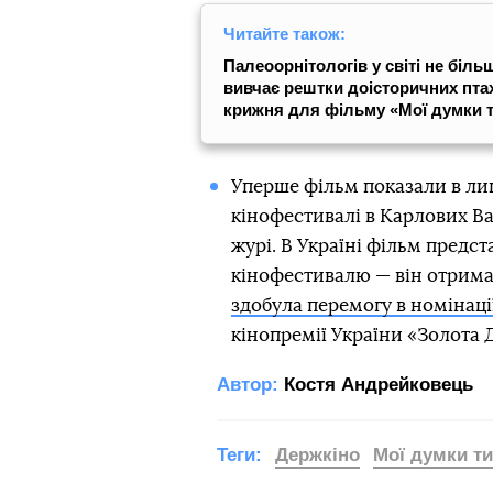
Читайте також:
Палеоорнітологів у світі не біль
вивчає рештки доісторичних птахі
крижня для фільму «Мої думки 
Уперше фільм показали в ли
кінофестивалі в Карлових Ва
журі. В Україні фільм предс
кінофестивалю — він отримав
здобула перемогу в номінац
кінопремії України «Золота 
Автор:
Костя Андрейковець
Теги:
Держкіно
Мої думки ти