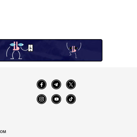
Facebook
Telegram
Twitter
Instagram
YouTube
TikTok
том