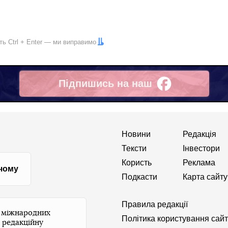
іть
Ctrl
+
Enter
— ми виправимо
Підпишись на наш
Facebook
Новини
Редакція
Тексти
Інвестори
Користь
Реклама
 чому
Подкасти
Карта сайту
Правила редакції
и міжнародних
Політика користування сай
 редакційну