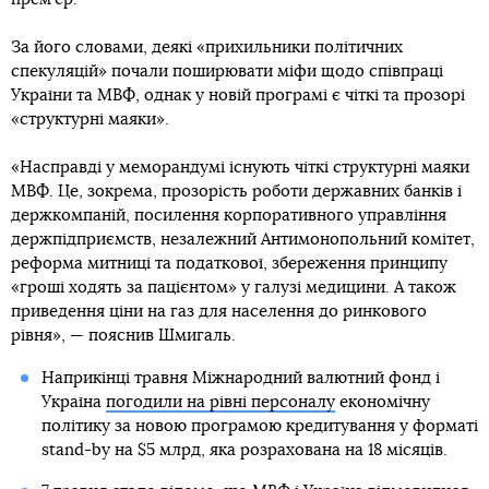
За його словами, деякі «прихильники політичних
спекуляцій» почали поширювати міфи щодо співпраці
України та МВФ, однак у новій програмі є чіткі та прозорі
«структурні маяки».
«Насправді у меморандумі існують чіткі структурні маяки
МВФ. Це, зокрема, прозорість роботи державних банків і
держкомпаній, посилення корпоративного управління
держпідприємств, незалежний Антимонопольний комітет,
реформа митниці та податкової, збереження принципу
«гроші ходять за пацієнтом» у галузі медицини. А також
приведення ціни на газ для населення до ринкового
рівня», — пояснив Шмигаль.
Наприкінці травня Міжнародний валютний фонд і
Україна
погодили на рівні персоналу
економічну
політику за новою програмою кредитування у форматі
stand-by на $5 млрд, яка розрахована на 18 місяців.