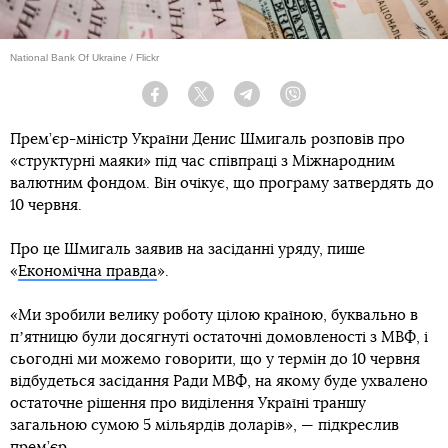
National Bank Of Ukraine / Flickr
Facebook
Twitter
Telegram
Viber
Прем’єр-міністр України Денис Шмигаль розповів про
«структурні маяки» під час співпраці з Міжнародним
валютним фондом. Він очікує, що програму затвердять до
10 червня.
Про це Шмигаль заявив на засіданні уряду, пише
«
Економічна правда
».
«Ми зробили велику роботу цілою країною, буквально в
пʼятницю були досягнуті остаточні домовленості з МВФ, і
сьогодні ми можемо говорити, що у термін до 10 червня
відбудеться засідання Ради МВФ, на якому буде ухвалено
остаточне рішення про виділення Україні траншу
загальною сумою 5 мільярдів доларів», — підкреслив
прем’єр.