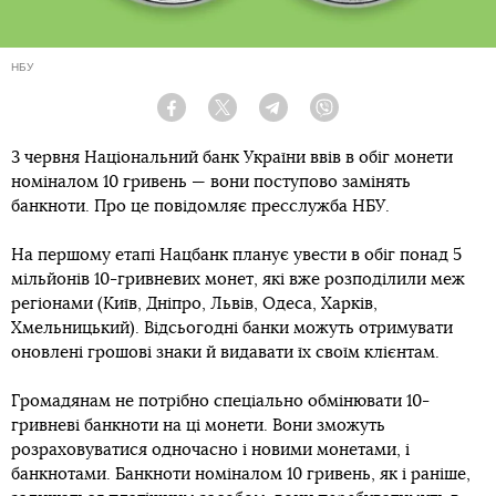
НБУ
Facebook
Twitter
Telegram
Viber
3 червня Національний банк України ввів в обіг монети
номіналом 10 гривень — вони поступово замінять
банкноти. Про це повідомляє пресслужба НБУ.
На першому етапі Нацбанк планує увести в обіг понад 5
мільйонів 10-гривневих монет, які вже розподілили меж
регіонами (Київ, Дніпро, Львів, Одеса, Харків,
Хмельницький). Відсьогодні банки можуть отримувати
оновлені грошові знаки й видавати їх своїм клієнтам.
Громадянам не потрібно спеціально обмінювати 10-
гривневі банкноти на ці монети. Вони зможуть
розраховуватися одночасно і новими монетами, і
банкнотами. Банкноти номіналом 10 гривень, як і раніше,