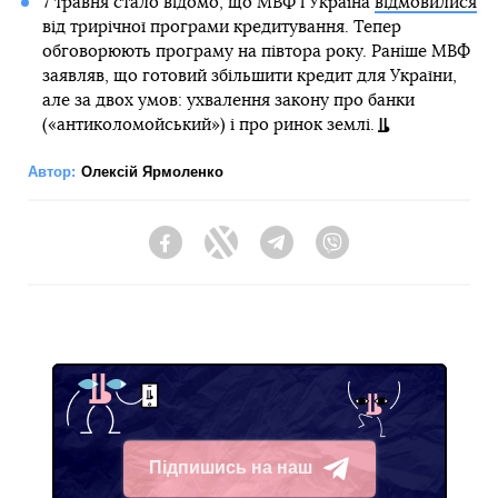
7 травня стало відомо, що МВФ і Україна
відмовилися
від трирічної програми кредитування. Тепер
обговорюють програму на півтора року. Раніше МВФ
заявляв, що готовий збільшити кредит для України,
але за двох умов: ухвалення закону про банки
(«антиколомойський») і про ринок землі.
Автор:
Олексій Ярмоленко
Facebook
Twitter
Telegram
Viber
Підпишись на наш
Telegram