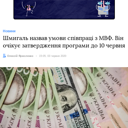
Новини
Шмигаль назвав умови співпраці з МВФ. Він
очікує затвердження програми до 10 червня
Автор:
Олексій Ярмоленко
Дата:
15:05, 03 червня 2020