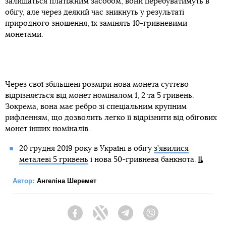
залишаться платіжним засобом, вони перебуватимуть в
обігу, але через деякий час зникнуть у результаті
природного зношення, їх замінять 10-гривневими
монетами.
Через свої збільшені розміри нова монета суттєво
відрізняється від монет номіналом 1, 2 та 5 гривень.
Зокрема, вона має ребро зі спеціальним крупним
рифленням, що дозволить легко її відрізнити від обігових
монет інших номіналів.
20 грудня 2019 року в Україні в обігу
з’явилися
металеві 5 гривень
і нова 50-гривнева банкнота.
Автор:
Ангеліна Шеремет
Facebook
Twitter
Telegram
Viber