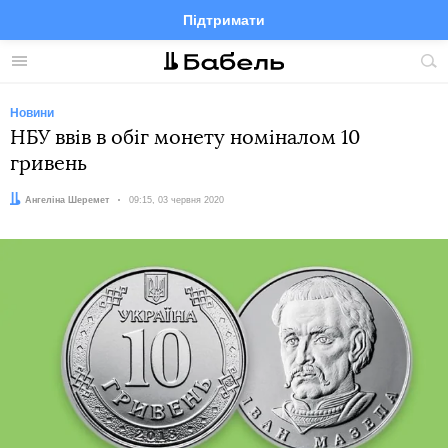
Підтримати
Facebook
Telegram
Twitter
Instagram
Меню
По
по
сай
Новини
НБУ ввів в обіг монету номіналом 10
гривень
Автор:
Ангеліна Шеремет
Дата:
09:15, 03 червня 2020