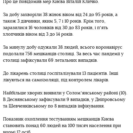
Про це повідомив мер Києва Віталій Кличко.
За добу захворіли 38 жінок віком від 24 до 95 років, а
також 3 дівчинки, яким 5, 7 і 10 років. Крім того,
заразилися 16 чоловіків від 30 до 83 років, і пʼять
хлопчиків віком від 3 до 14 років.
За минулу добу одужали 38 людей, всього коронавірус
подолали 756 мешканців столиці. За весь час пандемії у
столиці зафіксували 69 летальних випадків.
До лікарень столиці госпіталізували 13 пацієнтів. Інші
лікуються на самоізоляції, під контролем лікарів.
Найбільше хворих виявили у Соломʼянському районі (10).
В Деснянському зафіксували 9 випадків, у Дніпровсьому
та Шевченківському по 8 випадків інфікування.
Показник охоплення тестуванням мешканців Києва
становить понад 60 людей на 100 тисяч населення при
нормі 12 осіб.