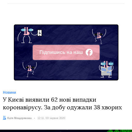
Підпишись на наш
Facebook
Новини
У Києві виявили 62 нові випадки
коронавірусу. За добу одужали 38 хворих
Автор:
Катя Мещерякова
Дата:
12:11, 03 червня 2020