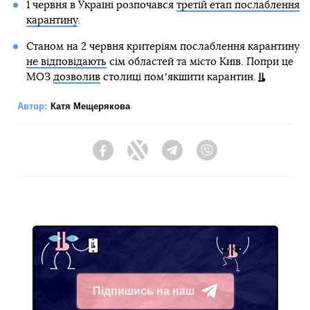
1 червня в Україні розпочався
третій етап послаблення
карантину
.
Станом на 2 червня критеріям послаблення карантину
не відповідають
сім областей та місто Київ. Попри це
МОЗ
дозволив
столиці помʼякшити карантин.
Автор:
Катя Мещерякова
Facebook
Twitter
Telegram
Viber
Підпишись на наш
Telegram