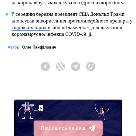
на коронавірус, яких лікували гідроксихлорохіном.
У середині березня президент США Дональд Трамп
анонсував використання протималярійного препарату
гідроксихлорохін
, або «Плаквеніл», для лікування
коронавірусної інфекції COVID-19.
Автор:
Олег Панфілович
Facebook
Twitter
Telegram
Viber
Підпишись на наш
Telegram