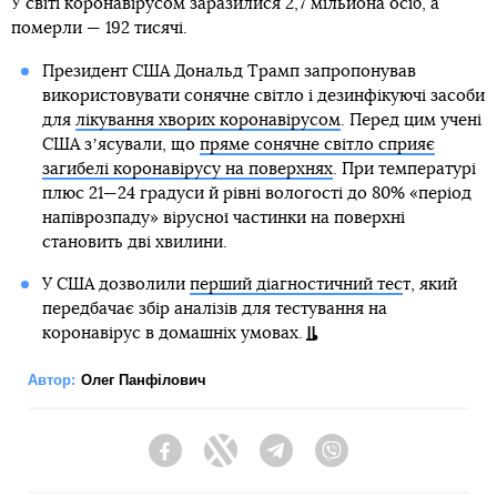
У світі коронавірусом заразилися 2,7 мільйона осіб, а
померли — 192 тисячі.
Президент США Дональд Трамп запропонував
використовувати сонячне світло і дезинфікуючі засоби
для
лікування хворих коронавірусом
. Перед цим учені
США зʼясували, що
пряме сонячне світло сприяє
загибелі коронавірусу на поверхнях
. При температурі
плюс 21—24 градуси й рівні вологості до 80% «період
напіврозпаду» вірусної частинки на поверхні
становить дві хвилини.
У США дозволили
перший діагностичний тес
т, який
передбачає збір аналізів для тестування на
коронавірус в домашніх умовах.
Автор:
Олег Панфілович
Facebook
Twitter
Telegram
Viber