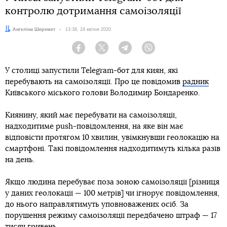
контролю дотримання самоізоляції
Автор:
Ангеліна Шеремет
Дата:
13:38, 24 квітня 2020
Facebook
Twitter
Telegram
Viber
У столиці запустили Telegram-бот для киян, які
перебувають на самоізоляції. Про це повідомив
радник
Київського міського голови Володимир Бондаренко.
Киянину, який має перебувати на самоізоляції,
надходитиме push-повідомлення, на яке він має
відповісти протягом 10 хвилин, увімкнувши геолокацію на
смартфоні. Такі повідомлення надходитимуть кілька разів
на день.
Якщо людина перебуває поза зоною самоізоляції [різниця
у даних геолокації — 100 метрів] чи ігнорує повідомлення,
до нього направлятимуть уповноважених осіб. За
порушення режиму самоізоляції передбачено штраф — 17
тисяч гривень.