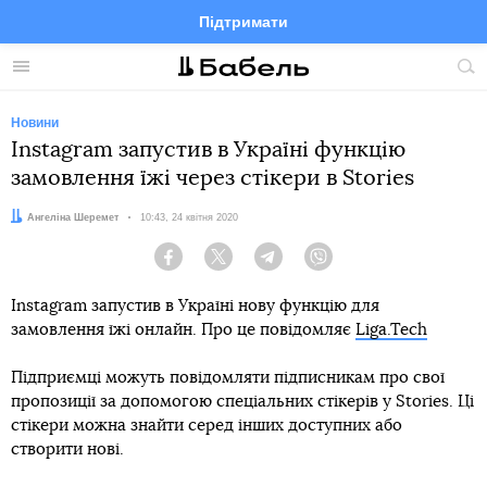
Підтримати
Facebook
Telegram
Twitter
Instagram
Меню
По
по
сай
Новини
Instagram запустив в Україні функцію
замовлення їжі через стікери в Stories
Автор:
Ангеліна Шеремет
Дата:
10:43, 24 квітня 2020
Facebook
Twitter
Telegram
Viber
Instagram запустив в Україні нову функцію для
замовлення їжі онлайн. Про це повідомляє
Liga.Tech
Підприємці можуть повідомляти підписникам про свої
пропозиції за допомогою спеціальних стікерів у Stories. Ці
стікери можна знайти серед інших доступних або
створити нові.