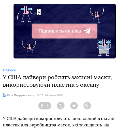
Підпишись на наш
Telegram
Новини
У США дайвери роблять захисні маски,
використовуючи пластик з океану
Автор:
Катя Мещерякова
Дата:
16:24, 24 квітня 2020
1
Facebook
Twitter
Telegram
Viber
У США дайвери використовують виловлений в океані
пластик для виробництва масок, які захищають від