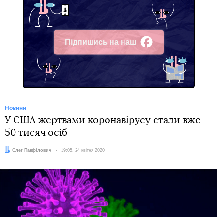
Підпишись на наш
Facebook
Новини
У США жертвами коронавірусу стали вже
50 тисяч осіб
Автор:
Олег Панфілович
Дата:
19:05, 24 квітня 2020