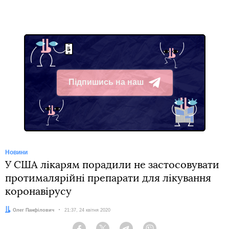
Підпишись на наш
Telegram
Новини
У США лікарям порадили не застосовувати
протималярійні препарати для лікування
коронавірусу
Автор:
Олег Панфілович
Дата:
21:37, 24 квітня 2020