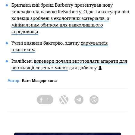
Британський бренд Burberry презентував нову
колекцію під назвою ReBurberry. Одяг і аксесуари цієї
колекції
зроблені з екологічних матеріалів, з
мінімальним збитком для навколишнього
середовища
.
Учені виявили бактерію, здатну
харчуватися
пластиком
.
Італійські
інженери почали виготовляти апарати для
вентиляції легень з масок
для дайвінгу.
Автор:
Катя Мещерякова
1
Facebook
Twitter
Telegram
Viber