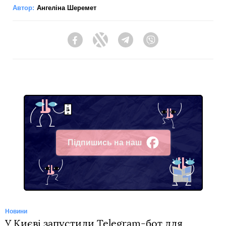
Автор:
Ангеліна Шеремет
Facebook
Twitter
Telegram
Viber
Підпишись на наш
Facebook
Новини
У Києві запустили Telegram-бот для