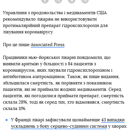
Facebook
Twitter
Telegram
Viber
Управління з продовольства і медикаментів США
рекомендувало лікарям не використовувати
протималярійний препарат гідроксихлорохін для
лікування коронавірусу.
Про це пише
Associated Press
.
Працівники нью-йоркської лікарні повідомили, що
виявили аритмію у більшості з 84 пацієнтів з
коронавірусом, яких лікували гідроксихлорохіном і
антибіотиком азитроміцином. Також, як пише видання,
збільшилася смертність, як порівняти з показником
пацієнтів, які не приймали жодних медикаментів. Серед
пацієнтів, які погодилися приймати препарат, смертність
склала 28%, тоді як серед тих, хто відмовився, смертність
склала 11%.
У Франції лікарі зафіксували щонайменше
43 випадки
ускладнень з боку серцево-судинної системи
у хворих