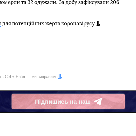
померли та 32 одужали. За добу зафіксували 206
л
для потенційних жертв коронавірусу.
іть
Ctrl
+
Enter
— ми виправимо
Підпишись на наш
Telegram