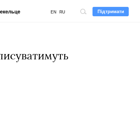
Підтримати
екельце
Пошук
EN
RU
по
сайту
аписуватимуть