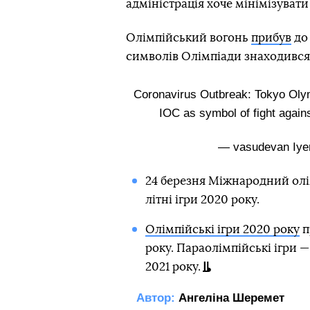
адміністрація хоче мінімізуват
Олімпійський вогонь
прибув
до 
символів Олімпіади знаходився 
Coronavirus Outbreak: Tokyo Olymp
IOC as symbol of fight again
— vasudevan Iye
24 березня Міжнародний ол
літні ігри 2020 року.
Олімпійські ігри 2020 року
п
року. Параолімпійські ігри 
2021 року.
Автор:
Ангеліна Шеремет