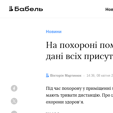
Но
Новини
На похороні по
дані всіх прису
Автор:
Вікторія Мартинюк
Дата:
14:36, 08 квітня 
Під час похорону у приміщенні 
Facebook
мають тривати дистанцію. Про 
охорони здоровʼя.
Twitter