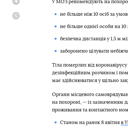
У МОЗ рекомендують на похорон
Telegram
не більше ніж 10 осіб за ум
Viber
не більше однієї особи на 10
безпечна дистанція у 1,5 м м
заборонено цілувати небіжчи
Тіла померлих від коронавірусу 
дезінфекційним розчином і пом
має здійснюватися у щільно закр
Органи місцевого самоврядуванн
на похороні, — із зазначенням д
проживання та контактного ном
Станом на ранок 8 квітня
в У