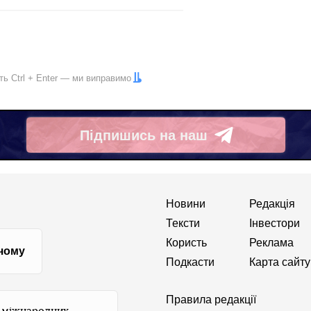
іть
Ctrl
+
Enter
— ми виправимо
Підпишись на наш
Telegram
Новини
Редакція
Тексти
Інвестори
Користь
Реклама
 чому
Подкасти
Карта сайту
Правила редакції