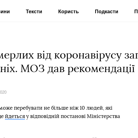
вини
Тексти
Користь
Подкасти
П
мерлих від коронавірусу з
тніх. МОЗ дав рекомендації
2020
може перебувати не більше ніж 10 людей, які
це
йдеться
у відповідній постанові Міністерства