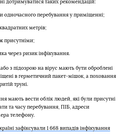
і дотримуватися таких рекомендацій:
ови одночасного перебування у приміщенні;
 квадратних метрів;
іж присутніми;
ка через ризик інфікування.
або з підозрою на вірус мають бути оброблені
іщені в герметичний пакет-мішок, а поховання
итій труні.
я мають вести облік людей, які були присутні
ати та часу перебування, ПІБ, адреси
ера телефону.
країні зафіксували 1 668 випадів інфікування