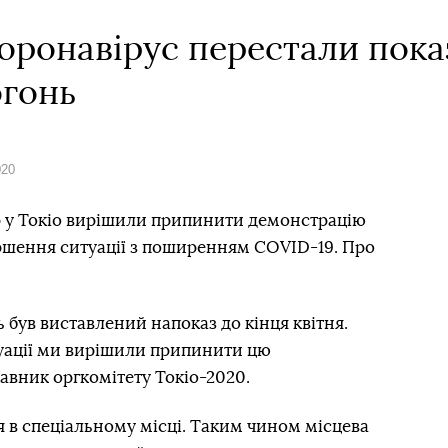
коронавірус перестали пок
огонь
020
р у Токіо вирішили припинити демонстрацію
іршення ситуації з поширенням COVID-19. Про
 був виставлений напоказ до кінця квітня.
туації ми вирішили припинити цю
авник оргкомітету Токіо-2020.
ся в спеціальному місці. Таким чином місцева