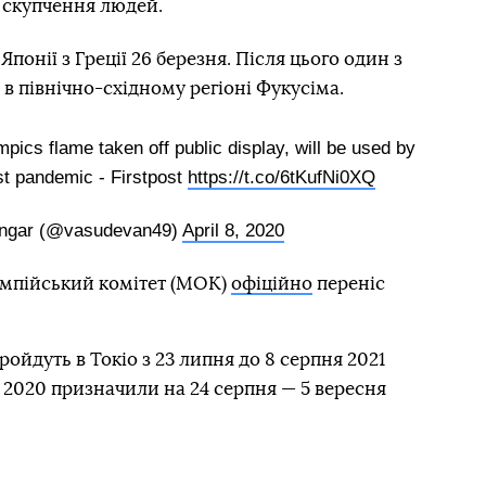
и скупчення людей.
Японії з Греції 26 березня. Після цього один з
в північно-східному регіоні Фукусіма.
ics flame taken off public display, will be used by
st pandemic - Firstpost
https://t.co/6tKufNi0XQ
ngar (@vasudevan49)
April 8, 2020
імпійський комітет (МОК)
офіційно
переніс
ройдуть в Токіо з 23 липня до 8 серпня 2021
— 2020 призначили на 24 серпня — 5 вересня