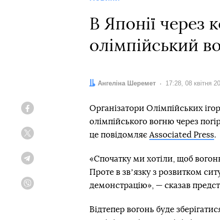
В Японії через 
олімпійський в
Автор:
Ангеліна Шеремет
Дата:
17:28, 08 квітня 2
Організатори Олімпійських іго
Facebook
олімпійського вогню через пог
це повідомляє
Associated Press
.
Twitter
«Спочатку ми хотіли, щоб вогонь
Telegram
Проте в звʼязку з розвитком си
демонстрацію», — сказав предст
Viber
Відтепер вогонь буде зберігати