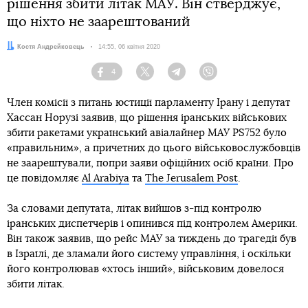
рішення збити літак МАУ. Він стверджує,
що ніхто не заарештований
Автор:
Костя Андрейковець
Дата:
14:55, 06 квітня 2020
4
Facebook
Twitter
Telegram
Viber
Член комісії з питань юстиції парламенту Ірану і депутат
Хассан Норузі заявив, що рішення іранських військових
збити ракетами український авіалайнер МАУ PS752 було
«правильним», а причетних до цього військовослужбовців
не заарештували, попри заяви офіційних осіб країни. Про
це повідомляє
Al Arabiya
та
The Jerusalem Post
.
За словами депутата, літак вийшов з-під контролю
іранських диспетчерів і опинився під контролем Америки.
Він також заявив, що рейс МАУ за тиждень до трагедії був
в Ізраїлі, де зламали його систему управління, і оскільки
його контролював «хтось інший», військовим довелося
збити літак.