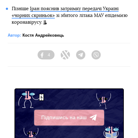
Пізніше
Іран пояснив затримку передачі Україні
«чорних скриньок»
зі збитого літака МАУ епідемією
коронавірусу.
Автор:
Костя Андрейковець
4
Facebook
Twitter
Telegram
Viber
Підпишись на наш
Telegram