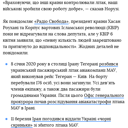
«Враховуючи, що інші країни контролювали літак, наші
військові зробили свою роботу добре», — сказав Норузі.
Як повідомляє
«Радіо Свобода»
, президент країни Хасан
Роухані та Корпус вартових Ісламської революції (КВІР)
поки не відреагували на слова депутата, але у КВІР 6
квітня заявили, що «певну кількість людей заарештовано
та притягнуто до відповідальності». Жодних деталей не
повідомили.
8 січня 2020 року в столиці Ірану Тегерані
розбився
український пасажирський літак авіакомпанії МАУ,
який виконував рейс Тегеран — Київ. На борту
перебували 176 осіб, усі вони загинули. Усі девʼять
членів екіпажу, а також два пасажири були
громадянами України. Після цього
Офіс генерального
прокурора почав розслідування авіакатастрофи
літака
МАУ в Ірані.
11 березня
Іран погодився віддати Україні «чорні
скриньки»
зі збитого літака МАУ.