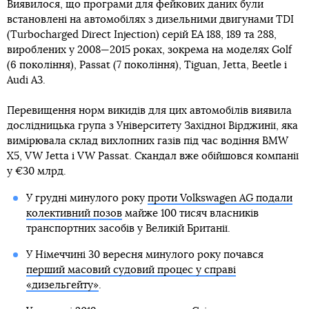
Виявилося, що програми для фейкових даних були
встановлені на автомобілях з дизельними двигунами TDI
(Turbocharged Direct Injection) серій EA 188, 189 та 288,
вироблених у 2008—2015 роках, зокрема на моделях Golf
(6 покоління), Passat (7 покоління), Tiguan, Jetta, Beetle і
Audi A3.
Перевищення норм викидів для цих автомобілів виявила
дослідницька група з Університету Західної Вірджинії, яка
вимірювала склад вихлопних газів під час водіння BMW
X5, VW Jetta і VW Passat. Скандал вже обійшовся компанії
у €30 млрд.
У грудні минулого року
проти Volkswagen AG подали
колективний позов
майже 100 тисяч власників
транспортних засобів у Великій Британії.
У Німеччині 30 вересня минулого року почався
перший масовий судовий процес у справі
«дизельгейту»
.