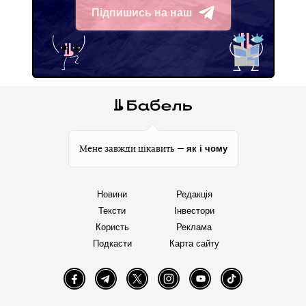
Підпишись на наш
Telegram
як і чому
Мене завжди цікавить —
Новини
Редакція
Тексти
Інвестори
Користь
Реклама
Подкасти
Карта сайту
Facebook
Telegram
Twitter
Instagram
YouTube
TikTok