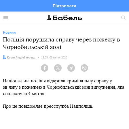
Підтримати
Facebook
Telegram
Twitter
Instagram
Меню
По
по
сай
Новини
Поліція порушила справу через пожежу в
Чорнобильській зоні
Автор:
Костя Андрейковець
Дата:
12:05, 06 квітня 2020
Facebook
Twitter
Telegram
Viber
Національна поліція відкрила кримінальну справу у
звʼязку з пожежею в Чорнобильській зоні відчуження, яка
спалахнула 4 квітня.
Про це повідомляє пресслужба Нацполіції.