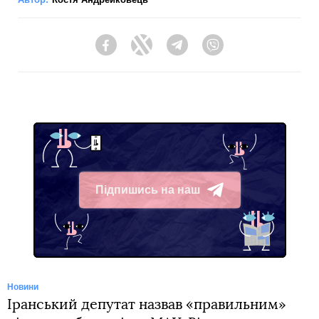
Facebook
Twitter
Telegram
Viber
Підпишись на наш
Telegram
Новини
Іранський депутат назвав «правильним»