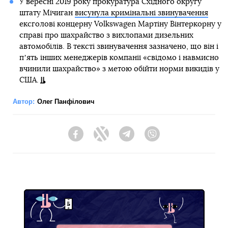
У вересні 2019 року прокуратура Східного округу
штату Мічиган
висунула кримінальні звинувачення
ексголові концерну Volkswagen Мартіну Вінтеркорну у
справі про шахрайство з вихлопами дизельних
автомобілів. В тексті звинувачення зазначено, що він і
пʼять інших менеджерів компанії «свідомо і навмисно
вчинили шахрайство» з метою обійти норми викидів у
США.
Автор:
Олег Панфілович
Facebook
Twitter
Telegram
Viber