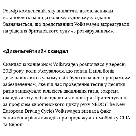
Розмір компенсації, яку виплатять автовласникам,
встановлять на додатковому судовому засіданні.
Зазначається, що представники Volkswagen відреагували
на рішення британського суду «з розчаруванням».
«Дизельгейтний» скандал
Скандал із концерном Volkswagen розпочався у вересні
2015 року, коли зʼясувалося, що понад 11 мільйонів
дизельних авто в усьому світі були оснащені програмним
забезпеченням, яке під час проведення тестів у десятки
разів занижувало кількість шкідливих газів, зокрема
оксидів азоту, які викидаються в повітря. При тестуванні
за профілем європейського циклу руху NEDC (The New
European Driving Cycle) Volkswagen визнала факт
заниження рівня викидів при продажу автомобілів у США
та Європі.