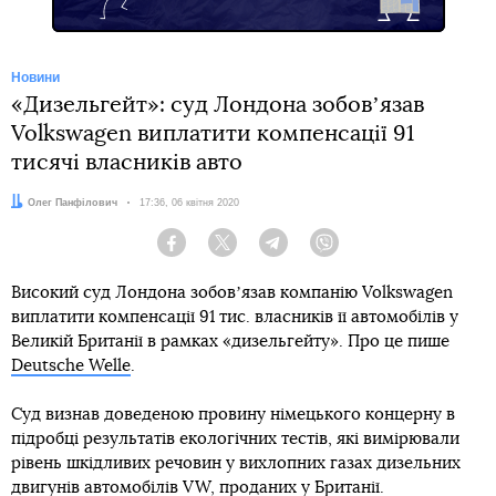
Новини
«Дизельгейт»: суд Лондона зобовʼязав
Volkswagen виплатити компенсації 91
тисячі власників авто
Автор:
Олег Панфілович
Дата:
17:36, 06 квітня 2020
Facebook
Twitter
Telegram
Viber
Високий суд Лондона зобовʼязав компанію Volkswagen
виплатити компенсації 91 тис. власників її автомобілів у
Великій Британії в рамках «дизельгейту». Про це пише
Deutsche Welle
.
Суд визнав доведеною провину німецького концерну в
підробці результатів екологічних тестів, які вимірювали
рівень шкідливих речовин у вихлопних газах дизельних
двигунів автомобілів VW, проданих у Британії.