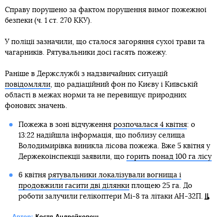
Справу порушено за фактом порушення вимог пожежної
безпеки (ч. 1 ст. 270 ККУ).
У поліції зазначили, що сталося загоряння сухої трави та
чагарників. Рятувальники досі гасять пожежу.
Раніше в Держслужбі з надзвичайних ситуацій
повідомляли
, що радіаційний фон по Києву і Київській
області в межах норми та не перевищує природних
фонових значень.
Пожежа в зоні відчуження
розпочалася 4 квітня
: о
13:22 надійшла інформація, що поблизу селища
Володимирівка виникла лісова пожежа. Вже 5 квітня у
Держекоінспекції заявили, що
горить понад 100 га лісу
6 квітня
рятувальники локалізували вогнища і
продовжили гасити дві ділянки
площею 25 га. До
роботи залучили гелікоптери Мі-8 та літаки АН-32П.
Автор:
Костя Андрейковець