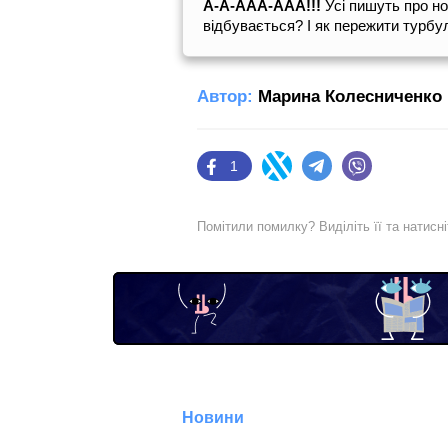
А-А-ААА-ААА!!!
Усі пишуть про но
відбувається? І як пережити турбу
Автор:
Марина Колесниченко
1
Facebook
Twitter
Telegram
Viber
Помітили помилку? Виділіть її та натисн
Новини