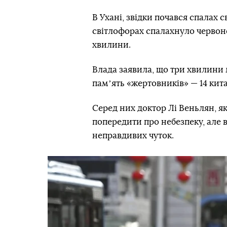
В Ухані, звідки почався спалах с
світлофорах спалахнуло червоне
хвилини.
Влада заявила, що три хвилини
памʼять «жертовників» — 14 кит
Серед них доктор Лі Веньлян, як
попередити про небезпеку, але 
неправдивих чуток.