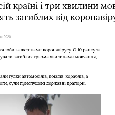
сій країні і три хвилини мо
ть загиблих від коронавір
ня 2020
жалоби за жертвами коронавірусу. О 10 ранку за
нували загиблих трьома хвилинами мовчання,
али гудки автомобілів, поїздів, кораблів, а
оги, були приспущені державні прапори.