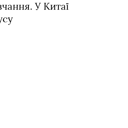
вчання. У Китаї
усу