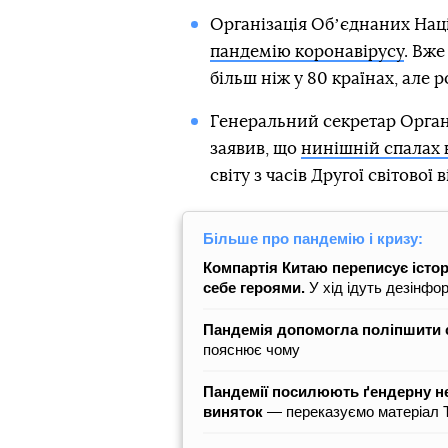
Організація Обʼєднаних Нац
пандемію коронавірусу
. Вже
більш ніж у 80 країнах, але 
Генеральний секретар Орган
заявив, що
нинішній спалах 
світу з часів Другої світової 
Більше про пандемію і кризу:
Компартія Китаю переписує істор
себе героями.
У хід ідуть дезінфор
Пандемія допомогла поліпшити 
пояснює чому
Пандемії посилюють ґендерну нер
виняток
— переказуємо матеріал Th