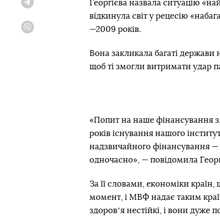
Георгієва назвала ситуацію «н
Telegram
відкинула світ у рецесію «набаг
—2009 років.
Viber
Вона закликала багаті держави 
щоб ті змогли витримати удар п
«Попит на наше фінансування зл
років існування нашого інститут
надзвичайного фінансування — д
одночасно», — повідомила Георг
За її словами, економіки країн,
момент, і МВФ надає таким краї
здоровʼя нестійкі, і вони дуже 