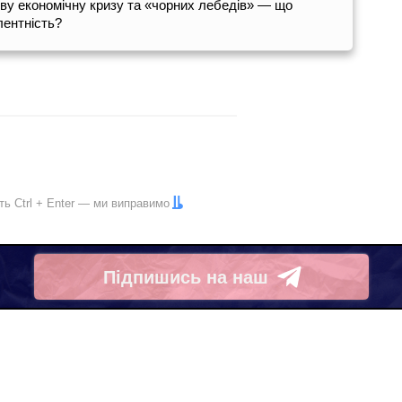
ву економічну кризу та «чорних лебедів» — що
лентність?
іть
Ctrl
+
Enter
— ми виправимо
Підпишись на наш
Telegram