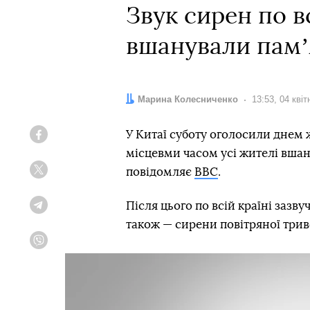
Звук сирен по в
вшанували памʼя
Автор:
Марина Колесниченко
Дата:
13:53, 04 квіт
У Китаї суботу оголосили днем 
Facebook
місцевми часом усі жителі вша
повідомляє
ВВС
.
Twitter
Після цього по всій країні зазвуч
Telegram
також — сирени повітряної трив
Viber