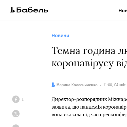
Но
Новини
Темна година л
коронавірусу ві
Автор:
Марина Колесниченко
Дата:
11:00, 04 квіт
Директор-розпорядник Міжнаро
1
Facebook
заявила, що пандемія коронавір
вона сказала під час пресконфере
Twitter