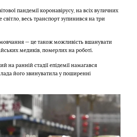
вітової пандемії коронавірусу, на всіх вуличних
 світло, весь транспорт зупинився на три
 мовчання — це також можливість вшанувати
айських медиків, померлих на роботі.
ий на ранній стадії епідемії намагався
влада його звинуватила у поширенні