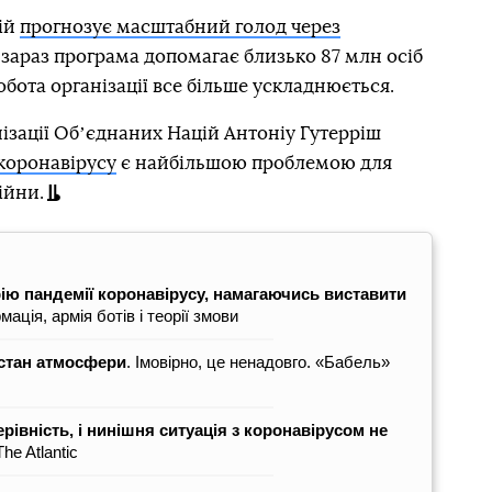
ій
прогнозує масштабний голод через
 зараз програма допомагає близько 87 млн осіб
робота організації все більше ускладнюється.
ізації Обʼєднаних Націй Антоніу Гутерріш
коронавірусу
є найбільшою проблемою для
війни.
ію пандемії коронавірусу, намагаючись виставити
мація, армія ботів і теорії змови
стан атмосфери
. Імовірно, це ненадовго. «Бабель»
івність, і нинішня ситуація з коронавірусом не
e Atlantic