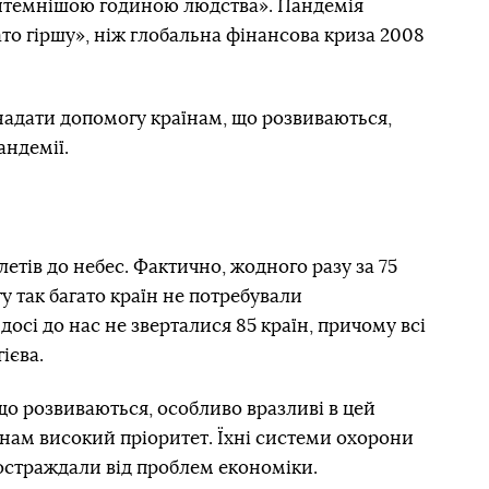
айтемнішою годиною людства». Пандемія
ато гіршу», ніж глобальна фінансова криза 2008
надати допомогу країнам, що розвиваються,
андемії.
етів до небес. Фактично, жодного разу за 75
у так багато країн не потребували
осі до нас не зверталися 85 країн, причому всі
ієва.
 що розвиваються, особливо вразливі в цей
нам високий пріоритет. Їхні системи охорони
постраждали від проблем економіки.