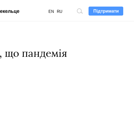
Підтримати
екельце
Пошук
EN
RU
по
сайту
, що пандемія