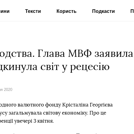
вини
Тексти
Користь
Подкасти
П
юдства. Глава МВФ заявила
дкинула світ у рецесію
ня 2020
дного валютного фонду Крісталіна Георгієва
усу загальмувала світову економіку. Про це
нції увечері 3 квітня.