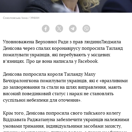
Соколовська Інна / УНІАН
Facebook
Twitter
Telegram
Viber
Уповноважена Верховної Ради з прав людиниЛюдмила
Денісова через спалах коронавірусу попросила Таїланд
помилувати українців, які перебувають у місцевих
вʼязницях. Про це вона написала у Facebook.
Денісова попросила короля Таїланду Маху
Вачхіралонгкона помилувати українців, які є «вразливими
до захворювання та стали на шлях виправлення, мають
високий поведінковий статус і наразі не становлять
суспільної небезпеки для оточення».
Крім того, Денісова попросила свого тайського колегу
Віддхавата Раджатануна забезпечити українців належними
умовами тримання, індивідуальними засобами захисту,