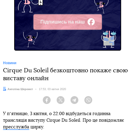
Підпишись на наш
Facebook
Новини
Cirque Du Soleil безкоштовно покаже свою
виставу онлайн
Автор:
Ангеліна Шеремет
Дата:
17:53, 03 квітня 2020
Facebook
Twitter
Telegram
Viber
У пʼятницю, 3 квітня, о 22:00 відбудеться годинна
трансляція виступу Cirque Du Soleil. Про це повідомляє
пресслужба
цирку.