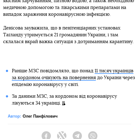
якісним харчуванням, питною водою, а також необхідною
медичною допомогою та лікарськими препаратами на
випадок зараження коронавірусною інфекцією.
Денісова зауважила, що в пенітенціарних установах
Таїланду утримується 21 громадянин України, і там
склалася вкрай важка ситуація з дотриманням карантину.
Раніше МЗС повідомляло, що понад
11 тисяч українців
за кордоном очікують на повернення
до України через
епідемію коронавірусу у світі.
За даними МЗС, за кордоном від коронавірусу
лікуються 34 українці.
Автор:
Олег Панфілович
Facebook
Twitter
Telegram
Viber