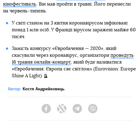
кінофестиваль
. Він мав пройти в травні. Його перенесли
на червень-липень.
У світі станом на 3 квітня коронавірусом інфіковані
понад 1 млн осіб. У Франції вірусом заражені майже 60
тисяч.
Замість конкурсу «Євробачення — 2020», який
скасували через коронавірус, організатори
проведуть
16 травня онлайн-концерт
, який буде називатися
«Євробачення: Європа сяє світлом» (Eurovision: Europe
Shine A Light).
Автор:
Костя Андрейковець
Facebook
Twitter
Telegram
Viber