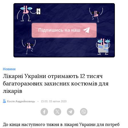
Підпишись на наш
Telegram
Новини
Лікарні України отримають 12 тисяч
багаторазових захисних костюмів для
лікарів
Автор:
Костя Андрейковець
Дата:
15:03, 03 квітня 2020
Facebook
Twitter
Telegram
Viber
До кінця наступного тижня в лікарні України для потреб