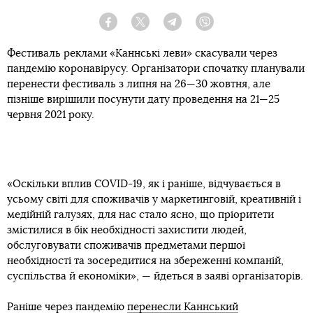
Facebook
Twitter
Telegram
Viber
Фестиваль реклами «Каннські леви» скасували через
пандемію коронавірусу. Організатори спочатку планували
перенести фестиваль з липня на 26—30 жовтня, але
пізніше вирішили посунути дату проведення на 21—25
червня 2021 року.
«Оскільки вплив COVID-19, як і раніше, відчувається в
усьому світі для споживачів у маркетинговій, креативній і
медійній галузях, для нас стало ясно, що пріоритети
змістилися в бік необхідності захистити людей,
обслуговувати споживачів предметами першої
необхідності та зосередитися на збереженні компаній,
суспільства й економіки», — йдеться в заяві організаторів.
Раніше через пандемію
перенесли Каннський