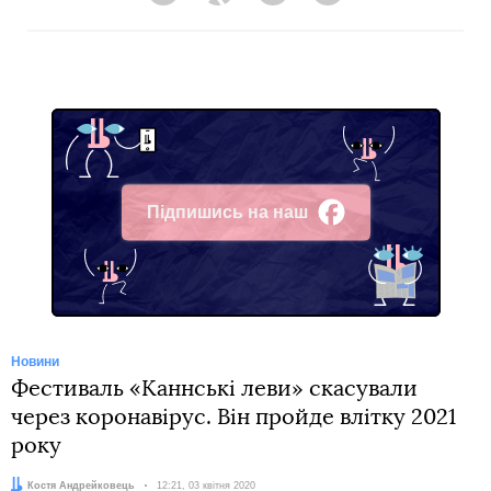
Підпишись на наш
Facebook
Новини
Фестиваль «Каннські леви» скасували
через коронавірус. Він пройде влітку 2021
року
Автор:
Костя Андрейковець
Дата:
12:21, 03 квітня 2020