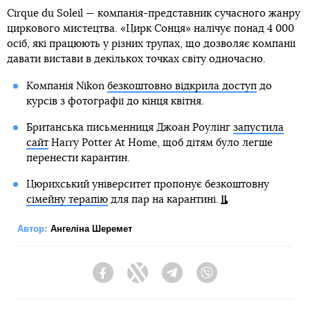
Cirque du Soleil — компанія-представник сучасного жанру
циркового мистецтва. «Цирк Сонця» налічує понад 4 000
осіб, які працюють у різних трупах, що дозволяє компанії
давати вистави в декількох точках світу одночасно.
Компанія Nikon
безкоштовно відкрила доступ
до
курсів з фотографії до кінця квітня.
Британська письменниця Джоан Роулінг
запустила
сайт
Harry Potter At Home, щоб дітям було легше
перенести карантин.
Цюрихський університет пропонує безкоштовну
сімейну терапію
для пар на карантині.
Автор:
Ангеліна Шеремет
Facebook
Twitter
Telegram
Viber