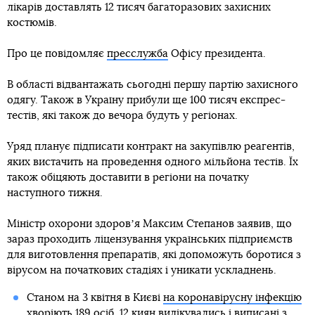
лікарів доставлять 12 тисяч багаторазових захисних
костюмів.
Про це повідомляє
пресслужба
Офісу президента.
В області відвантажать сьогодні першу партію захисного
одягу. Також в Україну прибули ще 100 тисяч експрес-
тестів, які також до вечора будуть у регіонах.
Уряд планує підписати контракт на закупівлю реагентів,
яких вистачить на проведення одного мільйона тестів. Їх
також обіцяють доставити в регіони на початку
наступного тижня.
Міністр охорони здоровʼя Максим Степанов заявив, що
зараз проходить ліцензування українських підприємств
для виготовлення препаратів, які допоможуть боротися з
вірусом на початкових стадіях і уникати ускладнень.
Станом на 3 квітня в Києві
на коронавірусну інфекцію
хворіють 189 осіб
. 12 киян вилікувались і виписані з