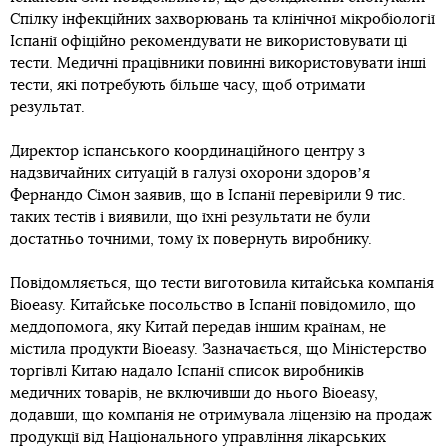
Спілку інфекційних захворювань та клінічної мікробіології
Іспанії офіційно рекомендувати не використовувати ці
тести. Медичні працівники повинні використовувати інші
тести, які потребують більше часу, щоб отримати
результат.
Директор іспанського координаційного центру з
надзвичайних ситуацій в галузі охорони здоровʼя
Фернандо Сімон заявив, що в Іспанії перевірили 9 тис.
таких тестів і виявили, що їхні результати не були
достатньо точними, тому їх повернуть виробнику.
Повідомляється, що тести виготовила китайська компанія
Bioeasy. Китайське посольство в Іспанії повідомило, що
меддопомога, яку Китай передав іншим країнам, не
містила продукти Bioeasy. Зазначається, що Міністерство
торгівлі Китаю надало Іспанії список виробників
медичних товарів, не включивши до нього Bioeasy,
додавши, що компанія не отримувала ліцензію на продаж
продукції від Національного управління лікарських