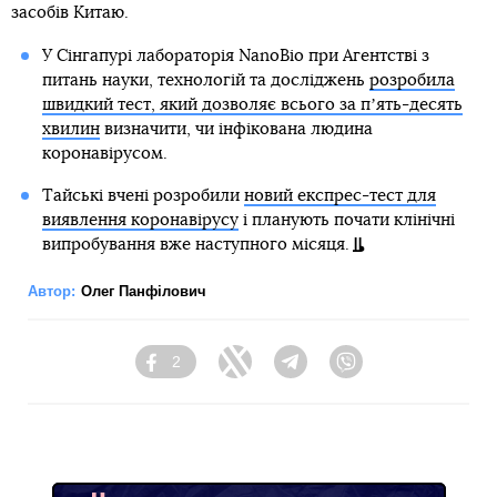
засобів Китаю.
У Сінгапурі лабораторія NanoBio при Агентстві з
питань науки, технологій та досліджень
розробила
швидкий тест, який дозволяє всього за пʼять-десять
хвилин
визначити, чи інфікована людина
коронавірусом.
Тайські вчені розробили
новий експрес-тест для
виявлення коронавірусу
і планують почати клінічні
випробування вже наступного місяця.
Автор:
Олег Панфілович
2
Facebook
Twitter
Telegram
Viber