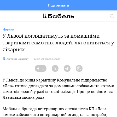
Підтримати
Facebook
Telegram
Twitter
Instagram
Меню
По
по
сай
Новини
У Львові доглядатимуть за домашніми
тваринами самотніх людей, які опиняться у
лікарнях
Автор:
Ангеліна Шеремет
Дата:
17:42, 26 березня 2020
1
Facebook
Twitter
Telegram
Viber
У Львові до кінця карантину Комунальне підприємство
«Лев» готове доглядати за домашніми собаками та котами
самотніх людей у разі їх госпіталізації. Про це
повідомляє
Львівська міська рада.
Мобільна бригада ветеринарних спеціалістів КП «Лев»
зможе забезпечити ветеринарний огляд та, за потреби,