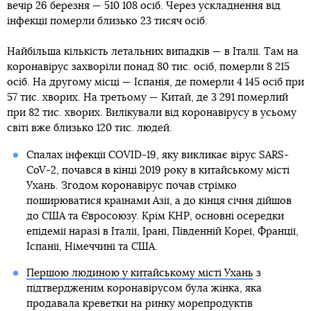
вечір 26 березня — 510 108 осіб. Через ускладнення від
інфекції померли близько 23 тисяч осіб.
Найбільша кількість летальних випадків — в Італії. Там на
коронавірус захворіли понад 80 тис. осіб, померли 8 215
осіб. На другому місці — Іспанія, де померли 4 145 осіб при
57 тис. хворих. На третьому — Китай, де 3 291 померлий
при 82 тис. хворих. Вилікували від коронавірусу в усьому
світі вже близько 120 тис. людей.
Спалах інфекції COVID-19, яку викликає вірус SARS-
CoV-2, почався в кінці 2019 року в китайському місті
Ухань. Згодом коронавірус почав стрімко
поширюватися країнами Азії, а до кінця січня дійшов
до США та Євросоюзу. Крім КНР, основні осередки
епідемії наразі в Італії, Ірані, Південній Кореї, Франції,
Іспанії, Німеччині та США.
Першою людиною у китайському місті Ухань
з
підтвердженим коронавірусом була жінка, яка
продавала креветки на ринку морепродуктів