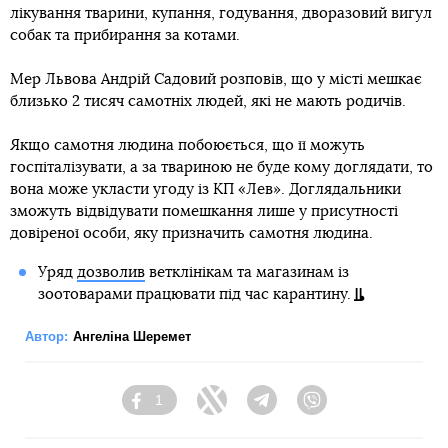
лікування тварини, купання, годування, дворазовий вигул
собак та прибирання за котами.
Мер Львова Андрій Садовий розповів, що у місті мешкає
близько 2 тисяч самотніх людей, які не мають родичів.
Якщо самотня людина побоюється, що її можуть
госпіталізувати, а за твариною не буде кому доглядати, то
вона може укласти угоду із КП «Лев». Доглядальники
зможуть відвідувати помешкання лише у присутності
довіреної особи, яку призначить самотня людина.
Уряд
дозволив
ветклінікам та магазинам із
зоотоварами працювати під час карантину.
Автор:
Ангеліна Шеремет
1
Facebook
Twitter
Telegram
Viber