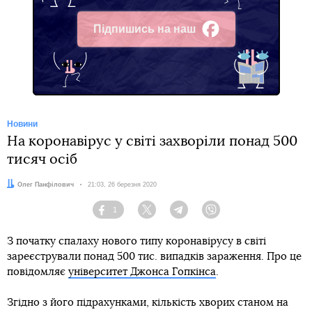
Підпишись на наш
Facebook
Новини
На коронавірус у світі захворіли понад 500
тисяч осіб
Автор:
Олег Панфілович
Дата:
21:03, 26 березня 2020
1
Facebook
Twitter
Telegram
Viber
З початку спалаху нового типу коронавірусу в світі
зареєстрували понад 500 тис. випадків зараження. Про це
повідомляє
університет Джонса Гопкінса
.
Згідно з його підрахунками, кількість хворих станом на