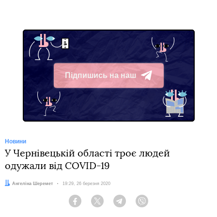
Підпишись на наш
Telegram
Новини
У Чернівецькій області троє людей
одужали від COVID-19
Автор:
Ангеліна Шеремет
Дата:
19:29, 26 березня 2020
Facebook
Twitter
Telegram
Viber