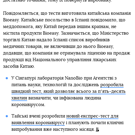
достатньо точними, тому їх повернуть виробнику.
Повідомляється, що тести виготовила китайська компанія
Bioeasy. Китайське посольство в Іспанії повідомило, що
меддопомога, яку Китай передав іншим країнам, не
містила продукти Bioeasy. Зазначається, що Міністерство
торгівлі Китаю надало Іспанії список виробників
медичних товарів, не включивши до нього Bioeasy,
додавши, що компанія не отримувала ліцензію на продаж
продукції від Національного управління лікарських
засобів Китаю.
У Сінгапурі лабораторія NanoBio при Агентстві з
питань науки, технологій та досліджень
розробила
швидкий тест, який дозволяє всього за пʼять-десять
хвилин
визначити, чи інфікована людина
коронавірусом.
Тайські вчені розробили
новий експрес-тест для
виявлення коронавірусу
і планують почати клінічні
випробування вже наступного місяця.