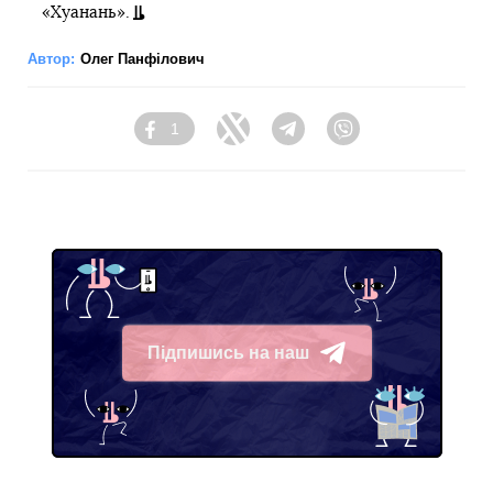
«Хуанань».
Автор:
Олег Панфілович
1
Facebook
Twitter
Telegram
Viber
Підпишись на наш
Telegram