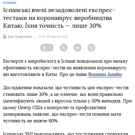
Новини
Іспанські вчені незадоволені експрес-
тестами на коронавірус виробництва
Китаю. Їхня точність — лише 30%
Автор:
Олег Панфілович
Дата:
22:42, 26 березня 2020
2
Facebook
Twitter
Telegram
Viber
Експерти з мікробіології в Іспанії повідомили про низьку
ефективність експрес-тестів на виявлення коронавірусу,
які виготовляють в Китаї. Про це пише
Bussines Insider
.
Дослідження показали, що чутливість цих експрес-тестів
становить лише 30%, а це означає, що вони правильно
ідентифікують людей з вірусом тільки у 30% випадків. При
цьому Центр США з контролю та профілактики
захворювань заявляє, що експрес-тести повинні мати
чутливість не нижче 80%.
Іспанські ЗМІ повідомляють, що дослідження спонукали