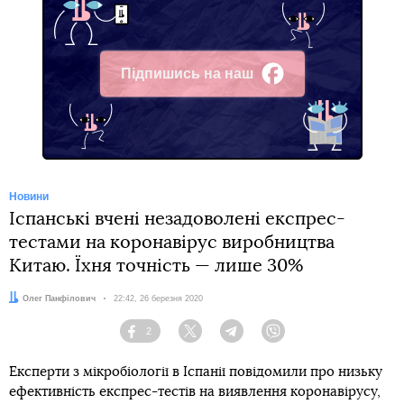
Підпишись на наш
Facebook
Новини
Іспанські вчені незадоволені експрес-
тестами на коронавірус виробництва
Китаю. Їхня точність — лише 30%
Автор:
Олег Панфілович
Дата:
22:42, 26 березня 2020
2
Facebook
Twitter
Telegram
Viber
Експерти з мікробіології в Іспанії повідомили про низьку
ефективність експрес-тестів на виявлення коронавірусу,