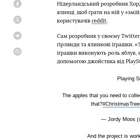
Нідерландський розробник Хорд
Facebook
ялинці, щоб грати на ній у «змі
користувачів
reddit
.
Twitter
Сам розробник у своєму Twitter
Telegram
гірлянди та ялинкові іграшки. 
іграшки виконують роль яблук, я
Viber
допомогою джойстика від PlaySt
Playing S
The apples that you need to colle
that?
#ChristmasTree
— Jordy Moos 
And the project is wor