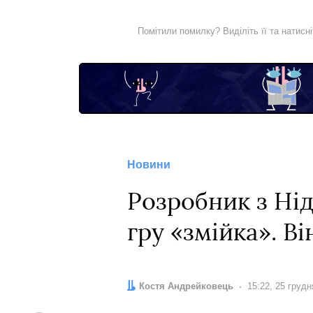
Помітили помилку? Виділіть її та натисн
Новини
Розробник з Нід
гру «змійка». В
Автор:
Костя Андрейковець
Дата:
15:22, 25 грудн