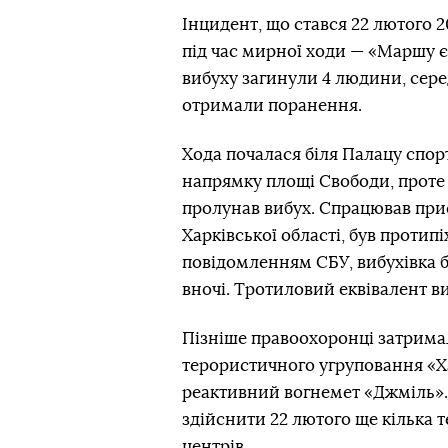
Інцидент, що стався 22 лютого 
під час мирної ходи — «Маршу єд
вибуху загинули 4 людини, серед
отримали поранення.
Хода почалася біля Палацу спор
напрямку площі Свободи, проте 
пролунав вибух. Спрацював при
Харківської області, був проти
повідомленням СБУ, вибухівка б
вночі. Тротиловий еквівалент ви
Пізніше правоохоронці затримал
терористичного угруповання «Ха
реактивний вогнемет «Джміль». 
здійснити 22 лютого ще кілька т
центрів.