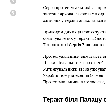
Telegram
Серед протестувальників — пред
жителі Харкова. За словами одно
Viber
загиблих у теракті знаходяться в
Приводом для акції протесту ст
обвинувачених у теракті 22 лют
Тетюцького і Сергія Башликова 
Протестувальники вимагають ви
тільки після цього, якщо є необ
Мітингувальники звернули уваг
України, тому внесення їх імен 
Протестувальники наголосили, 
Теракт біля Палацу 