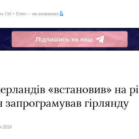
іть
Ctrl
+
Enter
— ми виправимо
Підпишись на наш
Telegram
ерландів «встановив» на р
ін запрограмував гірлянду
я 2019