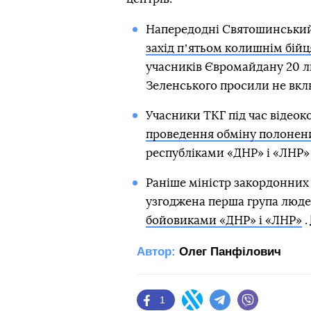
Напередодні Святошинськи
захід пʼятьом колишнім бій
учасників Євромайдану 20 л
Зеленського просили не вклю
Учасники ТКГ під час відеок
проведення обміну полоне
республіками «ДНР» і «ЛНР» 
Раніше міністр закордонних
узгоджена перша група люд
бойовиками «ДНР» і «ЛНР»
.
Автор:
Олег Панфілович
1
Facebook
Twitter
Telegram
Viber