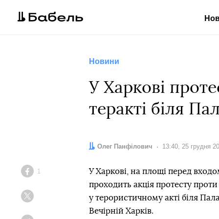
Но
Новини
У Харкові прот
теракті біля Па
Автор:
Олег Панфілович
Дата:
13:40, 25 грудня 2
У Харкові, на площі перед входо
1
Facebook
проходить акція протесту прот
у терористичному акті біля Пала
Twitter
Вечірній Харків.