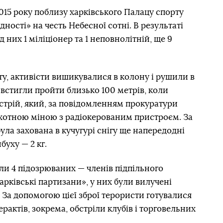
2015 року поблизу харківського Палацу спорту
ності» на честь Небесної сотні. В результаті
 них 1 міліціонер та 1 неповнолітній, ще 9
ту, активісти вишикувалися в колону і рушили в
встигли пройти близько 100 метрів, коли
стрій, який, за повідомленням прокуратури
піхотною міною з радіокерованим пристроєм. За
ула захована в кучугурі снігу ще напередодні
буху — 2 кг.
и 4 підозрюваних — членів підпільного
рківські партизани», у них були вилучені
За допомогою цієї зброї терористи готувалися
ерактів, зокрема, обстріли клубів і торговельних