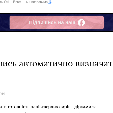
іть
Ctrl
+
Enter
— ми виправимо
Підпишись на наш
Facebook
ись автоматично визначати
2019
ти готовність напівтвердих сирів з дірками за