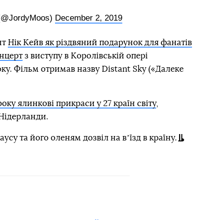
 (@JordyMoos)
December 2, 2019
нт
Нік Кейв як різдвяний подарунок для фанатів
нцерт
з виступу в Королівській опері
ку. Фільм отримав назву Distant Sky («Далеке
оку ялинкові прикраси у 27 країн світу
,
Нідерланди.
усу та його оленям дозвіл на вʼїзд в країну.