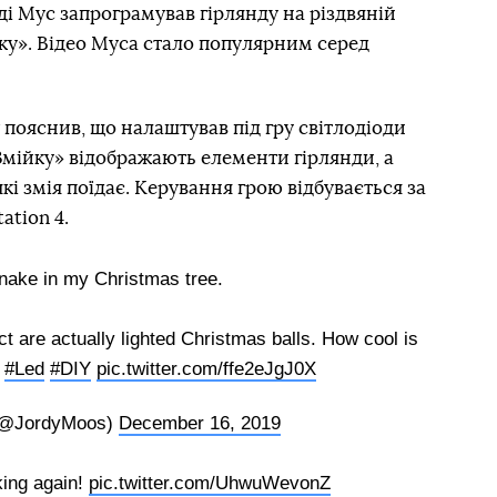
і Мус запрограмував гірлянду на різдвяній
йку». Відео Муса стало популярним серед
 пояснив, що налаштував під гру світлодіоди
«Змійку» відображають елементи гірлянди, а
кі змія поїдає. Керування грою відбувається за
ation 4.
nake in my Christmas tree.
ct are actually lighted Christmas balls. How cool is
#Led
#DIY
pic.twitter.com/ffe2eJgJ0X
(@JordyMoos)
December 16, 2019
king again!
pic.twitter.com/UhwuWevonZ