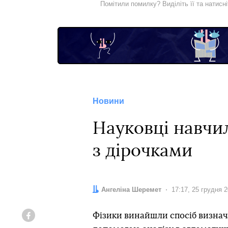
Помітили помилку? Виділіть її та натисн
Новини
Науковці навчил
з дірочками
Автор:
Ангеліна Шеремет
Дата:
17:17, 25 грудня 
Фізики винайшли спосіб визнача
Facebook