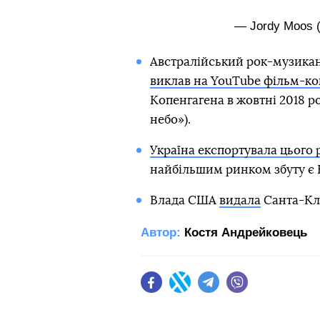
— Jordy Moos
Австралійський рок-музика
виклав на YouTube фільм-ко
Копенгагена в жовтні 2018 ро
небо»).
Україна експортувала цього р
найбільшим ринком збуту є 
Влада США
видала
Санта-Кла
Автор:
Костя Андрейковець
Facebook
Twitter
Telegram
Viber