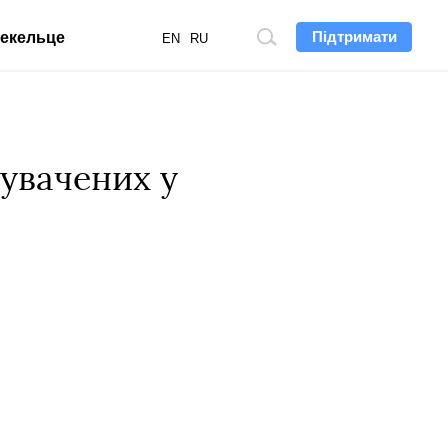
Підтримати
екельце
Пошук
EN
RU
по
сайту
увачених у