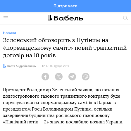
Підтримати
Facebook
Telegram
Twitter
Instagram
Меню
По
по
сай
Новини
Зеленський обговорить з Путіним на
«нормандському саміті» новий транзитний
договір на 10 років
Автор:
Костя Андрейковець
Дата:
12:17, 02 грудня 2019
Facebook
Twitter
Telegram
Viber
Президент Володимир Зеленський заявив, що питання
довгострокового газового транзитного контракту буде
порушуватися на «нормандському саміті» в Парижі з
президентом Росії Володимиром Путіним, оскільки
завершення будівництва російського газопроводу
«Північний потік — 2» значно послабило позиції України.