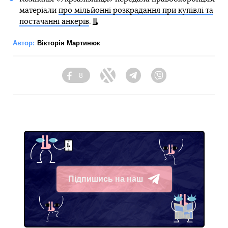
матеріали
про мільйонні розкрадання при купівлі та
постачанні анкерів
.
Автор:
Вікторія Мартинюк
8
Facebook
Twitter
Telegram
Viber
Підпишись на наш
Telegram