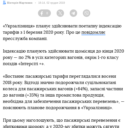
Автор:
Вікторія Мартинюк
Дата:
16:14, 02 грудня 2019
8
Facebook
Twitter
Telegram
Viber
«Укрзалізниця» планує здійснювати поетапну індексацію
тарифів з 1 березня 2020 року. Про це
повідомляє
пресслужба компанії.
Індексацію планують здійснювати щомісяця до кінця 2020
року — по 2% в усіх категоріях вагонів, окрім 1-го класу
поїздів «Інтерсіті +».
«Востаннє пасажирські тарифи переглядалися восени
2018 року. Відтоді значно подорожчали суцільнокатані
колеса для пасажирських вагонів (+64%), запасні частини
до вагонів (+35%) та інша промислова продукція,
необхідна для забезпечення пасажирських перевезень», —
пояснюють планове подорожчання в «Укрзалізниці».
При цьому наголошують, що пасажирські перевезення є
збитковими щороку, а у 2020-му збитки можуть сягнути