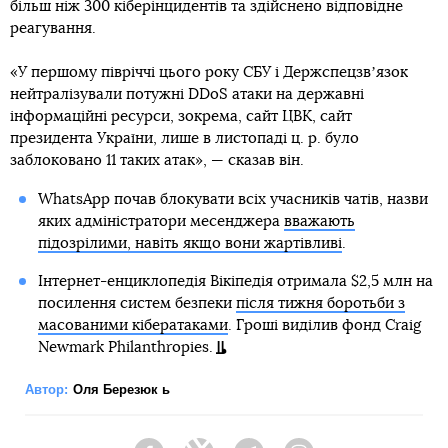
більш ніж 300 кіберінцидентів та здійснено відповідне
реагування.
«У першому півріччі цього року СБУ і Держспецзвʼязок
нейтралізували потужні DDoS атаки на державні
інформаційні ресурси, зокрема, сайт ЦВК, сайт
президента України, лише в листопаді ц. р. було
заблоковано 11 таких атак», — сказав він.
WhatsApp почав блокувати всіх учасників чатів, назви
яких адміністратори месенджера
вважають
підозрілими, навіть якщо вони жартівливі
.
Інтернет-енциклопедія Вікіпедія отримала $2,5 млн на
посилення систем безпеки
після тижня боротьби з
масованими кібератаками
. Гроші виділив фонд Craig
Newmark Philanthropies.
Автор:
Оля Березюк ь