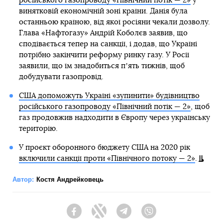
російського газопроводу «Північний потік — 2»
у
винятковій економічній зоні країни. Данія була
останньою країною, від якої росіяни чекали дозволу.
Глава «Нафтогазу» Андрій Коболєв заявив, що
сподівається тепер на санкції, і додав, що Україні
потрібно закінчити реформу ринку газу. У Росії
заявили, що їм знадобиться пʼять тижнів, щоб
добудувати газопровід.
США допоможуть Україні «зупинити» будівництво
російського газопроводу «Північний потік — 2»
, щоб
газ продовжив надходити в Європу через українську
територію.
У проєкт оборонного бюджету США на 2020 рік
включили санкції проти «Північного потоку — 2»
.
Автор:
Костя Андрейковець
Facebook
Twitter
Telegram
Viber