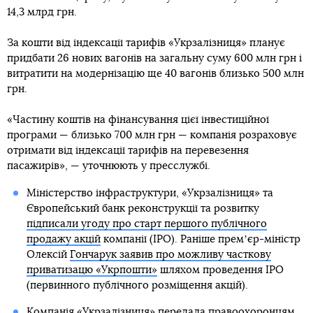
14,3 млрд грн.
За кошти від індексації тарифів «Укрзалізниця» планує
придбати 26 нових вагонів на загальну суму 600 млн грн і
витратити на модернізацію ще 40 вагонів близько 500 млн
грн.
«Частину коштів на фінансування цієї інвестиційної
програми — близько 700 млн грн — компанія розраховує
отримати від індексації тарифів на перевезення
пасажирів», — уточнюють у пресслужбі.
Міністерство інфраструктури, «Укрзалізниця» та
Європейський банк реконструкції та розвитку
підписали угоду про старт першого публічного
продажу акцій
компанії (IPO). Раніше премʼєр-міністр
Олексій
Гончарук заявив про можливу часткову
приватизацю «Укрпошти»
шляхом проведення IPO
(первинного публічного розміщення акцій).
Компанія «Укрзалізниця» передала правоохоронцям