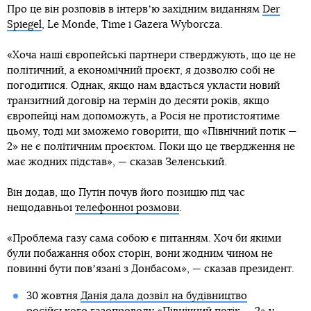
Про це він розповів в інтервʼю західним виданням
Der
Spiegel
, Le Monde, Time і Gazera Wyborcza.
«Хоча наші європейські партнери стверджують, що це не
політичний, а економічний проєкт, я дозволю собі не
погодитися. Однак, якщо нам вдасться укласти новий
транзитний договір на термін до десяти років, якщо
європейці нам допоможуть, а Росія не протистоятиме
цьому, тоді ми зможемо говорити, що «Північний потік —
2» не є політичним проєктом. Поки що це твердження не
має жодних підстав», — сказав Зеленський.
Він додав, що Путін почув його позицію під час
нещодавньої
телефонної розмови
.
«Проблема газу сама собою є питанням. Хоч би якими
були побажання обох сторін, вони жодним чином не
повинні бути повʼязані з Донбасом», — сказав президент.
30 жовтня
Данія дала дозвіл на будівництво