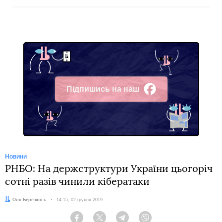
Підпишись на наш
Facebook
Новини
РНБО: На держструктури України цьогоріч
сотні разів чинили кібератаки
Автор:
Оля Березюк ь
Дата:
14:15, 02 грудня 2019
Facebook
Twitter
Telegram
Viber