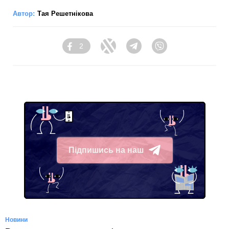
Автор:
Тая Решетнікова
2
Facebook
Twitter
Telegram
Viber
Підпишись на наш
Telegram
Новини