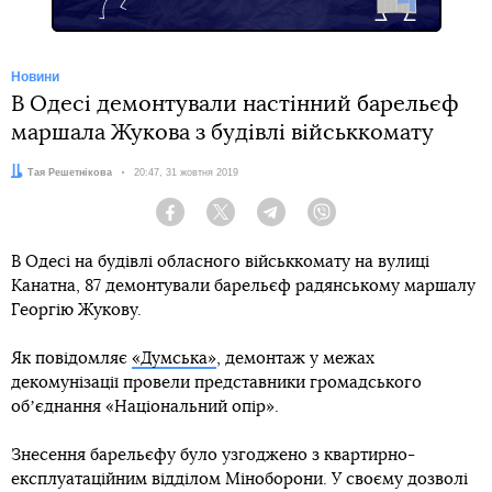
Новини
В Одесі демонтували настінний барельєф
маршала Жукова з будівлі військкомату
Автор:
Тая Решетнікова
Дата:
20:47, 31 жовтня 2019
Facebook
Twitter
Telegram
Viber
В Одесі на будівлі обласного військкомату на вулиці
Канатна, 87 демонтували барельєф радянському маршалу
Георгію Жукову.
Як повідомляє
«Думська»
, демонтаж у межах
декомунізації провели представники громадського
обʼєднання «Національний опір».
Знесення барельєфу було узгоджено з квартирно-
експлуатаційним відділом Міноборони. У своєму дозволі