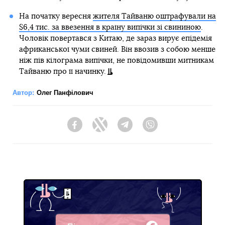
На початку вересня
жителя Тайваню оштрафували на
$6,4 тис. за ввезення в країну випічки зі свининою
.
Чоловік повертався з Китаю, де зараз вирує епідемія
африканської чуми свиней. Він ввозив з собою менше
ніж пів кілограма випічки, не повідомивши митникам
Тайваню про її начинку.
Автор:
Олег Панфілович
Facebook
Twitter
Telegram
Viber