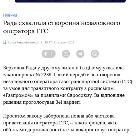
Новини
Рада схвалила створення незалежного
оператора ГТС
Автор:
Костя Андрейковець
Дата:
19:27, 31 жовтня 2019
1
Facebook
Twitter
Telegram
Viber
Верховна Рада у другому читанні і в цілому ухвалила
законопроєкт № 2239-1, який передбачає створення
незалежного оператора газотранспортної системи (ГТС)
та умов для транзитного контракту з російським
«Газпромом» за правилами Євросоюзу. За відповідне
рішення проголосував 341 нардеп.
Проєктом закону заборонена повна або часткова
приватизація оператора ГТС, а також фондів, які є
обʼєктами держвласності та які використовує оператор.