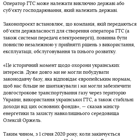
Оператор ГТС може належати виключно державі або
субʼєкту господарювання, який належить державі.
Законопроєкт встановлює, що компанія, якій передаються
обʼєкти держвласності для створення оператора ГТС (а
також системи передачі електроенергії), повинна бути
повністю незалежною у прийнятті рішень з використання,
експлуатації, обслуговування та їхнього розвитку.
«Це історичний момент щодо охорони українських
інтересів. Дуже довго ми не могли побудувати
законодавчу базу, яка відповідає європейським нормам,
щоб нас більше не шантажували і ми могли забезпечити
довгострокове транспортування газу через територію
України, використання української ГТС, а також стабільні
доходи від цих основних фондів», — сказав міністр
енергетики та захисту навколишнього середовища
Олексій Оржель.
Таким чином, з 1 січня 2020 року, коли закінчується