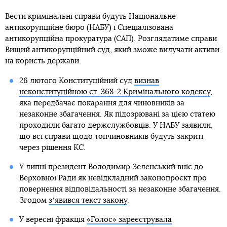
Вести кримінальні справи будуть Національне
антикорупційне бюро (НАБУ) і Спеціалізована
антикорупційна прокуратура (САП). Розглядатиме справи
Вищий антикорупційний суд, який зможе вилучати активи
на користь держави.
26 лютого Конституційний суд
визнав
неконституційною ст. 368-2 Кримінального кодексу
,
яка передбачає покарання для чиновників за
незаконне збагачення. Як підозрювані за цією статею
проходили багато держслужбовців. У НАБУ заявили,
що всі справи щодо топчиновників будуть закриті
через рішення КС.
У липні президент Володимир Зеленський вніс до
Верховної Ради як невідкладний законопроєкт про
повернення відповідальності за незаконне збагачення.
Згодом
зʼявився текст закону
.
У вересні фракція
«Голос» зареєструвала