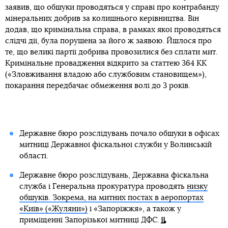
заявив, що обшуки проводяться у справі про контрабанду
мінеральних добрив за колишнього керівництва. Він
додав, що кримінальна справа, в рамках якої проводяться
слідчі дії, була порушена за його ж заявою. Йшлося про
те, що великі партії добрива провозилися без сплати мит.
Кримінальне провадження відкрито за статтею 364 КК
(«Зловживання владою або службовим становищем»),
покарання передбачає обмеження волі до 3 років.
Державне бюро розслідувань почало обшуки в офісах
митниці Державної фіскальної служби у Волинській
області.
Державне бюро розслідувань, Державна фіскальна
служба і Генеральна прокуратура проводять
низку
обшуків. Зокрема, на митних постах в аеропортах
«Київ» («Жуляни»)
і «Запоріжжя», а також у
приміщенні Запорізької митниці ДФС.