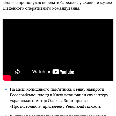
відділ запропонував передати барельєф у сховище музею
Південного оперативного командування.
На місці колишнього памʼятника Леніну навпроти
Бессарабської площі в Києві встановили скульптуру
українського митця Олексія Золотарьова
«Протистояння», присвячену Революції гідності.