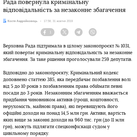
Рада повернула кримінальну
відповідальність за незаконне збагачення
Автор:
Костя Андрейковець
Дата:
17:58, 31 жовтня 2019
1
Facebook
Twitter
Telegram
Viber
Верховна Рада підтримала в цілому законопроєкт № 1031,
який повертає кримінальну відповідальність за незаконне
збагачення. За таке рішення проголосували 259 депутатів.
Відповідно до законопроєкту, Кримінальний кодекс
доповнено статтею 385, яка передбачає позбавлення волі
від 5 до 10 років з позбавленням права обіймати певні
посади до 3 років. Незаконним збагаченням вважається
придбання чиновником активів (гроші, коштовності,
нерухомість, майнові права), які перевищують його
офіційні доходи на понад 14,5 млн грн. Активи, вартість
яких вище за законні доходи на 960 тис. грн (до 11 млн
грн), можуть підлягати спецконфіскації судом у
цивільному порядку.