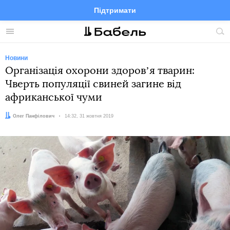
Підтримати
Facebook
Telegram
Twitter
Instagram
Меню
По
по
сай
Новини
Організація охорони здоровʼя тварин:
Чверть популяції свиней загине від
африканської чуми
Автор:
Олег Панфілович
Дата:
14:32, 31 жовтня 2019