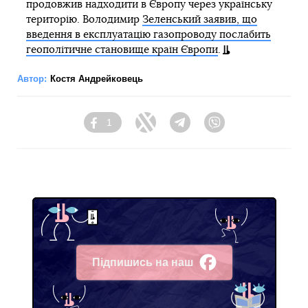
продовжив надходити в Європу через українську
територію. Володимир
Зеленський заявив, що
введення в експлуатацію газопроводу послабить
геополітичне становище країн Європи
.
Автор:
Костя Андрейковець
1
Facebook
Twitter
Telegram
Viber
Підпишись на наш
Facebook