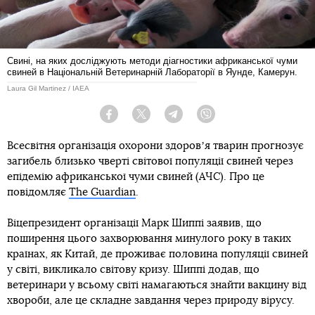
Свині, на яких досліджують методи діагностики африканської чуми
свиней в Національній Ветеринарній Лабораторії в Яунде, Камерун.
Laura Gil Martinez / IAEA
Facebook
Twitter
Telegram
Viber
Всесвітня організація охорони здоровʼя тварин прогнозує
загибель близько чверті світової популяції свиней через
епідемію африканської чуми свиней (АЧС). Про це
повідомляє
The Guardian
.
Віцепрезидент організації Марк Шиппі заявив, що
поширення цього захворювання минулого року в таких
країнах, як Китай, де проживає половина популяції свиней
у світі, викликало світову кризу. Шиппі додав, що
ветеринари у всьому світі намагаються знайти вакцину від
хвороби, але це складне завдання через природу вірусу.