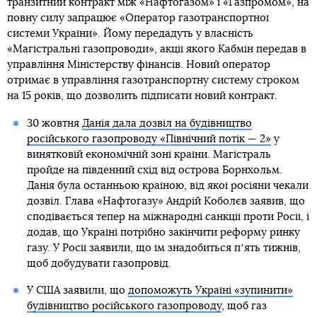
транзитний контракт між «Нафтогазом» і «Газпромом», на
повну силу запрацює «Оператор газотранспортної
системи України». Йому передадуть у власність
«Магістральні газопроводи», акції якого Кабмін передав в
управління Міністерству фінансів. Новий оператор
отримає в управління газотранспортну систему строком
на 15 років, що дозволить підписати новий контракт.
30 жовтня
Данія дала дозвіл на будівництво
російського газопроводу «Північний потік — 2»
у
винятковій економічній зоні країни. Магістраль
пройде на південний схід від острова Борнхольм.
Данія була останньою країною, від якої росіяни чекали
дозвіл. Глава «Нафтогазу» Андрій Коболєв заявив, що
сподівається тепер на міжнародні санкції проти Росії, і
додав, що Україні потрібно закінчити реформу ринку
газу. У Росії заявили, що їм знадобиться пʼять тижнів,
щоб добудувати газопровід.
У США заявили, що
допоможуть Україні «зупинити»
будівництво російського газопроводу
, щоб газ