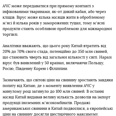
АЧС може передаватися при прямому контакті з
інфікованими тваринами, як-от дикий кабан, або через
кліщів. Вірус може кілька місяців жити в обробленому
мʼясі й кілька років у заморожених тушах, тому мʼясні
продукти стають особливою проблемою для міжнародної
торгівлі.
Аналітики вважають, що цього року Китай втратить від
20% до 70% свого стада, потенційно до 350 млн свиней,
що становить чверть від загальної кількості у світі. Наразі
вірус був виявлений у 50 країнах, включаючи Польщу,
Росію, Південну Корею і Філіппіни.
Зазначають, що світові ціни на свинину зростають завдяки
попиту від Китаю, де з моменту виявлення АЧС у
минулому році загинуло до 100 млн свиней. В останні
місяці Китай видавав велику кількість дозволів на імпорт
продукції іноземних мʼясокомбінатів. Продажі
американської свинини в Китай подвоїлися, а європейські
ціни на свинину досягли шестирічного максимуму.