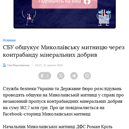
Підпишись на наш
Facebook
Новини
СБУ обшукує Миколаївську митницю через
контрабанду мінеральних добрив
Автор:
Тая Решетнікова
Дата:
16:21, 31 жовтня 2019
2
Facebook
Twitter
Telegram
Viber
Служба безпеки України та Державне бюро розслідувань
проводять обшуки на Миколаївській митниці у справі про
незаконний пропуск контрабандних мінеральних добрив
на суму 162,7 млн грн. Про це повідомляється на
Facebook-сторінці Миколаївської митниці.
Начальник Миколаївської митниці ДФС Роман Кріль