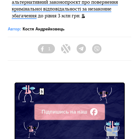
альтернативний законопроєкт про повернення
кримінальної відповідальності за незаконне
збагачення
до рівня 3 млн грн.
Автор:
Костя Андрейковець
1
Facebook
Twitter
Telegram
Viber
Підпишись на наш
Facebook