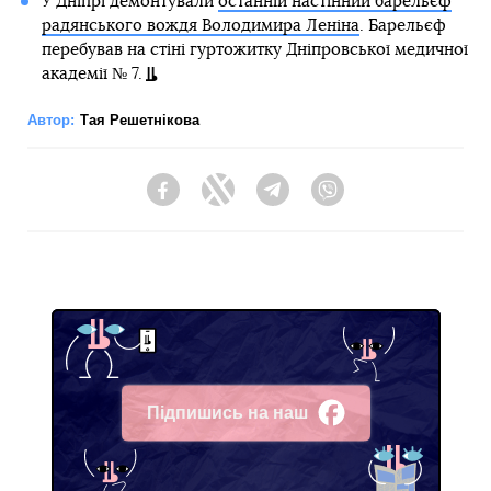
У Дніпрі демонтували
останній настінний барельєф
радянського вождя Володимира Леніна
. Барельєф
перебував на стіні гуртожитку Дніпровської медичної
академії № 7.
Автор:
Тая Решетнікова
Facebook
Twitter
Telegram
Viber
Підпишись на наш
Facebook