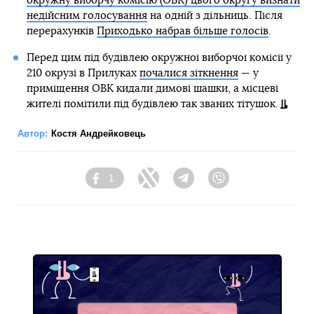
окружну виборчу комісію (ОВК) цього округу визнати
недійсним голосування
на одній з дільниць. Після
перерахунків
Приходько набрав більше голосів
.
Перед цим під будівлею окружної виборчої комісії у
210 окрузі в Прилуках
почалися зіткнення
— у
приміщення ОВК кидали димові шашки, а місцеві
жителі помітили під будівлею так званих тітушок.
Автор:
Костя Андрейковець
1
Facebook
Twitter
Telegram
Viber