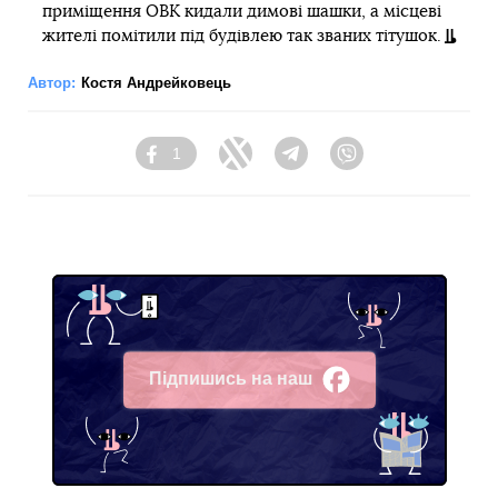
приміщення ОВК кидали димові шашки, а місцеві
жителі помітили під будівлею так званих тітушок.
Автор:
Костя Андрейковець
1
Facebook
Twitter
Telegram
Viber
Підпишись на наш
Facebook