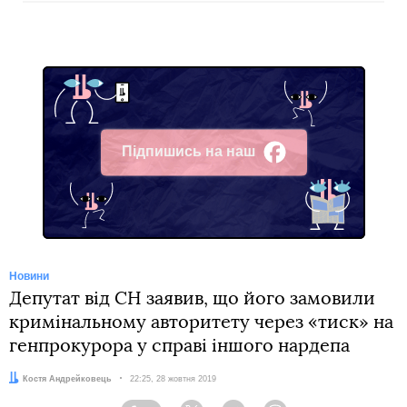
Підпишись на наш
Facebook
Новини
Депутат від СН заявив, що його замовили
кримінальному авторитету через «тиск» на
генпрокурора у справі іншого нардепа
Автор:
Костя Андрейковець
Дата:
22:25, 28 жовтня 2019