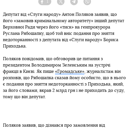
1
Facebook
Twitter
Telegram
Viber
Депутат від «Слуги народу» Антон Поляков заявив, що
його «замовив кримінальному авторитету» інший депутат
Верховної Ради через його «тиск» на генпрокурора
Руслана Рябошапку, щоб той вніс подання про зняття
недоторканності з депутата від «Слуги народу» Бориса
Приходька.
Поляков повідомив, що обговорив це питання з
президентом Володимиром Зеленським на зустрічі
фракції в Києві. Як пише
«Громадське»
, журналістам він
розповів, що Рябошапка сказав йому особисто, що в нього
є подання про зняття недоторканності з Приходька, який,
за його словами, вкрав 2 млрд грн і не приходить до суду,
тому що він депутат.
Поляков заявив, що дізнався про замовлення від