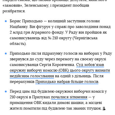
«замовив», Зеленському, і президент пообіцяв
розібратися.
Борис Приходько — колишній заступник голови
Нацбанку. Він фігурує у справі про заволодіння понад
2 млрд грн Аграрного фонду. У Раду він пройшов як
самовисуванець від № 210 округу (Чернігівська
область).
Приходько після підрахунку голосів на виборах у Раду
звернувся до суду через перемогу на своєму окрузі
самовисуванця Сергія Коровченка.
Суд зобовʼязав
окружну виборчу комісію (ОВК) цього округу визнати
недійсним голосування
на одній з дільниць. Після
перерахунків
Приходько набрав більше голосів
.
Перед цим під будівлею окружної виборчої комісії у
210 окрузі в Прилуках
почалися зіткнення
— у
приміщення ОВК кидали димові шашки, а місцеві
жителі помітили під будівлею так званих тітушок.