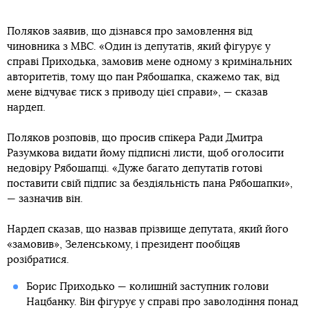
Поляков заявив, що дізнався про замовлення від
чиновника з МВС. «Один із депутатів, який фігурує у
справі Приходька, замовив мене одному з кримінальних
авторитетів, тому що пан Рябошапка, скажемо так, від
мене відчуває тиск з приводу цієї справи», — сказав
нардеп.
Поляков розповів, що просив спікера Ради Дмитра
Разумкова видати йому підписні листи, щоб оголосити
недовіру Рябошапці. «Дуже багато депутатів готові
поставити свій підпис за бездіяльність пана Рябошапки»,
— зазначив він.
Нардеп сказав, що назвав прізвище депутата, який його
«замовив», Зеленському, і президент пообіцяв
розібратися.
Борис Приходько — колишній заступник голови
Нацбанку. Він фігурує у справі про заволодіння понад