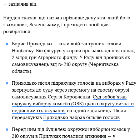
— зазначив він.
Нардеп сказав, що назвав прізвище депутата, який його
«замовив», Зеленському, і президент пообіцяв
розібратися.
Борис Приходько — колишній заступник голови
Нацбанку. Він фігурує у справі про заволодіння понад
2 млрд грн Аграрного фонду. У Раду він пройшов як
самовисуванець від № 210 округу (Чернігівська
область).
Приходько після підрахунку голосів на виборах у Раду
звернувся до суду через перемогу на своєму окрузі
самовисуванця Сергія Коровченка.
Суд зобовʼязав
окружну виборчу комісію (ОВК) цього округу визнати
недійсним голосування
на одній з дільниць. Після
перерахунків
Приходько набрав більше голосів
.
Перед цим під будівлею окружної виборчої комісії у
210 окрузі в Прилуках
почалися зіткнення
— у