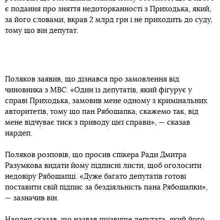
є подання про зняття недоторканності з Приходька, який,
за його словами, вкрав 2 млрд грн і не приходить до суду,
тому що він депутат.
Поляков заявив, що дізнався про замовлення від
чиновника з МВС. «Один із депутатів, який фігурує у
справі Приходька, замовив мене одному з кримінальних
авторитетів, тому що пан Рябошапка, скажемо так, від
мене відчуває тиск з приводу цієї справи», — сказав
нардеп.
Поляков розповів, що просив спікера Ради Дмитра
Разумкова видати йому підписні листи, щоб оголосити
недовіру Рябошапці. «Дуже багато депутатів готові
поставити свій підпис за бездіяльність пана Рябошапки»,
— зазначив він.
Нардеп сказав, що назвав прізвище депутата, який його