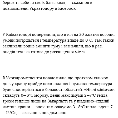
бережіть себе та своїх близьких», — сказанов в
повідомленні Укравтодору в Facebook.
У Київавтодорі попередили, що в ніч на 30 жовтня погодні
умови погіршаться і температура впаде до 0°C. Там також
закликали водіїв змінити гуму і зазначили, що в разі
опадів техніка готова до розчищення міста.
В Укргідрометцентрі повідомили, що протягом кількох
днів у країну прийде похолодання і нульова температура
буде спостерігатися в більшості областей. «Нічні мінімуми
складуть 0—6°C морозу, денні максимуми 2—7°C тепла,
трохи тепліше лише на Закарпатті та у південно-східній
частині країни — вночі там очікуємо 3—8°C тепла, вдень 7
—12°C», — сказано в повідомленні.