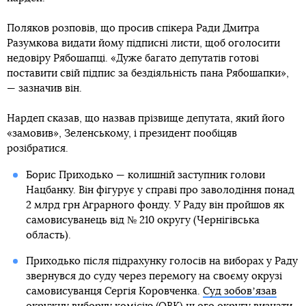
Поляков розповів, що просив спікера Ради Дмитра
Разумкова видати йому підписні листи, щоб оголосити
недовіру Рябошапці. «Дуже багато депутатів готові
поставити свій підпис за бездіяльність пана Рябошапки»,
— зазначив він.
Нардеп сказав, що назвав прізвище депутата, який його
«замовив», Зеленському, і президент пообіцяв
розібратися.
Борис Приходько — колишній заступник голови
Нацбанку. Він фігурує у справі про заволодіння понад
2 млрд грн Аграрного фонду. У Раду він пройшов як
самовисуванець від № 210 округу (Чернігівська
область).
Приходько після підрахунку голосів на виборах у Раду
звернувся до суду через перемогу на своєму окрузі
самовисуванця Сергія Коровченка.
Суд зобовʼязав