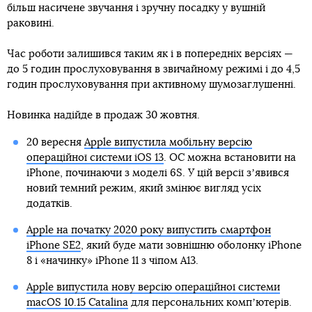
більш насичене звучання і зручну посадку у вушній
раковині.
Час роботи залишився таким як і в попередніх версіях —
до 5 годин прослуховування в звичайному режимі і до 4,5
годин прослуховування при активному шумозаглушенні.
Новинка надійде в продаж 30 жовтня.
20 вересня
Apple випустила мобільну версію
операційної системи iOS 13
. ОС можна встановити на
iPhone, починаючи з моделі 6S. У цій версії зʼявився
новий темний режим, який змінює вигляд усіх
додатків.
Apple на початку 2020 року випустить смартфон
iPhone SE2
, який буде мати зовнішню оболонку iPhone
8 і «начинку» iPhone 11 з чіпом A13.
Apple випустила нову версію операційної системи
macOS 10.15 Catalina
для персональних компʼютерів.