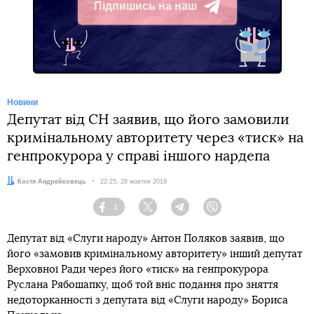
Підпишись на наш
Telegram
Новини
Депутат від СН заявив, що його замовили
кримінальному авторитету через «тиск» на
генпрокурора у справі іншого нардепа
Автор:
Костя Андрейковець
Дата:
22:25, 28 жовтня 2019
1
Facebook
Twitter
Telegram
Viber
Депутат від «Слуги народу» Антон Поляков заявив, що
його «замовив кримінальному авторитету» інший депутат
Верховної Ради через його «тиск» на генпрокурора
Руслана Рябошапку, щоб той вніс подання про зняття
недоторканності з депутата від «Слуги народу» Бориса