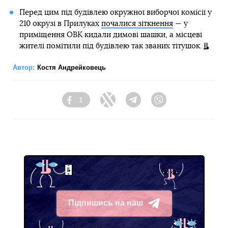
Перед цим під будівлею окружної виборчої комісії у
210 окрузі в Прилуках
почалися зіткнення
— у
приміщення ОВК кидали димові шашки, а місцеві
жителі помітили під будівлею так званих тітушок.
Автор:
Костя Андрейковець
1
Facebook
Twitter
Telegram
Viber
Підпишись на наш
Telegram