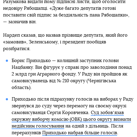
Разумкова видати йому підписні листи, щоб оголосити
недовіру Рябошапці. «Дуже багато депутатів готові
поставити свій підпис за бездіяльність пана Рябошапки»,
— зазначив він.
Нардеп сказав, що назвав прізвище депутата, який його
«замовив», Зеленському, і президент пообіцяв
розібратися.
Борис Приходько — колишній заступник голови
Нацбанку. Він фігурує у справі про заволодіння понад
2 млрд грн Аграрного фонду. У Раду він пройшов як
самовисуванець від № 210 округу (Чернігівська
область).
Приходько після підрахунку голосів на виборах у Раду
звернувся до суду через перемогу на своєму окрузі
самовисуванця Сергія Коровченка.
Суд зобовʼязав
окружну виборчу комісію (ОВК) цього округу визнати
недійсним голосування
на одній з дільниць. Після
перерахунків
Приходько набрав більше голосів
.