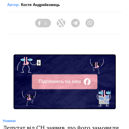
Автор:
Костя Андрейковець
1
Facebook
Twitter
Telegram
Viber
Підпишись на наш
Facebook
Новини
Депутат від СН заявив, що його замовили