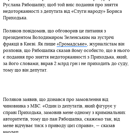
Руслана Рябошапку, щоб той вніс подання про зняття
недоторканності з депутата від «Слуги народу» Бориса
Приходька.
Поляков повідомив, що обговорив це питання з
президентом Володимиром Зеленським на зустрічі
фракції в Києві. Як пише
«Громадське»
, журналістам він
розповів, що Рябошапка сказав йому особисто, що в нього
є подання про зняття недоторканності з Приходька, який,
за його словами, вкрав 2 млрд грн і не приходить до суду,
тому що він депутат.
Поляков заявив, що дізнався про замовлення від
чиновника з МВС. «Один із депутатів, який фігурує у
справі Приходька, замовив мене одному з кримінальних
авторитетів, тому що пан Рябошапка, скажемо так, від
мене відчуває тиск з приводу цієї справи», — сказав
нардеп.