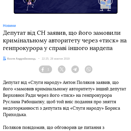
Новини
Депутат від СН заявив, що його замовили
кримінальному авторитету через «тиск» на
генпрокурора у справі іншого нардепа
Автор:
Костя Андрейковець
Дата:
22:25, 28 жовтня 2019
1
Facebook
Twitter
Telegram
Viber
Депутат від «Слуги народу» Антон Поляков заявив, що
його «замовив кримінальному авторитету» інший депутат
Верховної Ради через його «тиск» на генпрокурора
Руслана Рябошапку, щоб той вніс подання про зняття
недоторканності з депутата від «Слуги народу» Бориса
Приходька.
Поляков повідомив, що обговорив це питання з