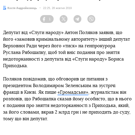
Автор:
Костя Андрейковець
Дата:
22:25, 28 жовтня 2019
1
Facebook
Twitter
Telegram
Viber
Депутат від «Слуги народу» Антон Поляков заявив, що
його «замовив кримінальному авторитету» інший депутат
Верховної Ради через його «тиск» на генпрокурора
Руслана Рябошапку, щоб той вніс подання про зняття
недоторканності з депутата від «Слуги народу» Бориса
Приходька.
Поляков повідомив, що обговорив це питання з
президентом Володимиром Зеленським на зустрічі
фракції в Києві. Як пише
«Громадське»
, журналістам він
розповів, що Рябошапка сказав йому особисто, що в нього
є подання про зняття недоторканності з Приходька, який,
за його словами, вкрав 2 млрд грн і не приходить до суду,
тому що він депутат.