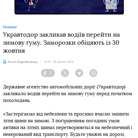
Новини
Укравтодор закликав водіїв перейти на
зимову гуму. Заморозки обіцяють із 30
жовтня
Автор:
Костя Андрейковець
Дата:
21:07, 28 жовтня 2019
1
Facebook
Twitter
Telegram
Viber
Державне агентство автомобільних доріг (Укравтодор)
закликало водіїв перейти на зимову гуму перед початком
похолодань.
«Застерігаємо від небезпеки та просимо вчасно змінити
літні шини на зимові. З погіршенням погодних умов
автівки на літніх шинах перетворюються на небезпечний і
некерований вид транспорту. Будьте уважні на дорозі,