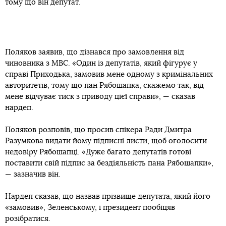
тому що він депутат.
Поляков заявив, що дізнався про замовлення від
чиновника з МВС. «Один із депутатів, який фігурує у
справі Приходька, замовив мене одному з кримінальних
авторитетів, тому що пан Рябошапка, скажемо так, від
мене відчуває тиск з приводу цієї справи», — сказав
нардеп.
Поляков розповів, що просив спікера Ради Дмитра
Разумкова видати йому підписні листи, щоб оголосити
недовіру Рябошапці. «Дуже багато депутатів готові
поставити свій підпис за бездіяльність пана Рябошапки»,
— зазначив він.
Нардеп сказав, що назвав прізвище депутата, який його
«замовив», Зеленському, і президент пообіцяв
розібратися.