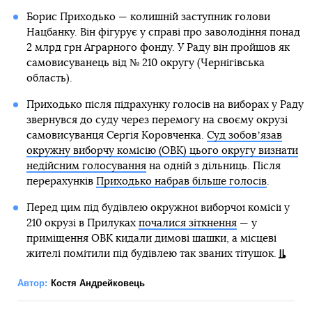
Борис Приходько — колишній заступник голови
Нацбанку. Він фігурує у справі про заволодіння понад
2 млрд грн Аграрного фонду. У Раду він пройшов як
самовисуванець від № 210 округу (Чернігівська
область).
Приходько після підрахунку голосів на виборах у Раду
звернувся до суду через перемогу на своєму окрузі
самовисуванця Сергія Коровченка.
Суд зобовʼязав
окружну виборчу комісію (ОВК) цього округу визнати
недійсним голосування
на одній з дільниць. Після
перерахунків
Приходько набрав більше голосів
.
Перед цим під будівлею окружної виборчої комісії у
210 окрузі в Прилуках
почалися зіткнення
— у
приміщення ОВК кидали димові шашки, а місцеві
жителі помітили під будівлею так званих тітушок.
Автор:
Костя Андрейковець