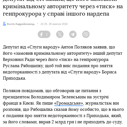
кримінальному авторитету через «тиск» на
генпрокурора у справі іншого нардепа
Автор:
Костя Андрейковець
Дата:
22:25, 28 жовтня 2019
1
Facebook
Twitter
Telegram
Viber
Депутат від «Слуги народу» Антон Поляков заявив, що
його «замовив кримінальному авторитету» інший депутат
Верховної Ради через його «тиск» на генпрокурора
Руслана Рябошапку, щоб той вніс подання про зняття
недоторканності з депутата від «Слуги народу» Бориса
Приходька.
Поляков повідомив, що обговорив це питання з
президентом Володимиром Зеленським на зустрічі
фракції в Києві. Як пише
«Громадське»
, журналістам він
розповів, що Рябошапка сказав йому особисто, що в нього
є подання про зняття недоторканності з Приходька, який,
за його словами, вкрав 2 млрд грн і не приходить до суду,