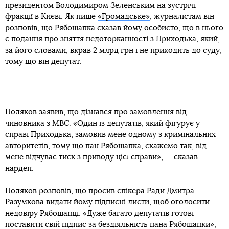
президентом Володимиром Зеленським на зустрічі
фракції в Києві. Як пише
«Громадське»
, журналістам він
розповів, що Рябошапка сказав йому особисто, що в нього
є подання про зняття недоторканності з Приходька, який,
за його словами, вкрав 2 млрд грн і не приходить до суду,
тому що він депутат.
Поляков заявив, що дізнався про замовлення від
чиновника з МВС. «Один із депутатів, який фігурує у
справі Приходька, замовив мене одному з кримінальних
авторитетів, тому що пан Рябошапка, скажемо так, від
мене відчуває тиск з приводу цієї справи», — сказав
нардеп.
Поляков розповів, що просив спікера Ради Дмитра
Разумкова видати йому підписні листи, щоб оголосити
недовіру Рябошапці. «Дуже багато депутатів готові
поставити свій підпис за бездіяльність пана Рябошапки»,