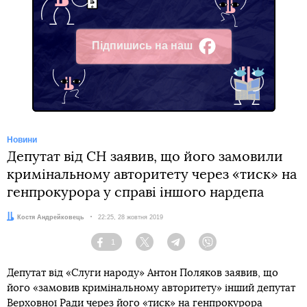
Підпишись на наш
Facebook
Новини
Депутат від СН заявив, що його замовили
кримінальному авторитету через «тиск» на
генпрокурора у справі іншого нардепа
Автор:
Костя Андрейковець
Дата:
22:25, 28 жовтня 2019
1
Facebook
Twitter
Telegram
Viber
Депутат від «Слуги народу» Антон Поляков заявив, що
його «замовив кримінальному авторитету» інший депутат
Верховної Ради через його «тиск» на генпрокурора