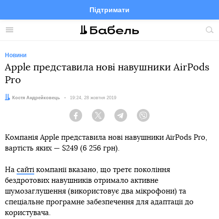
Підтримати
Facebook
Telegram
Twitter
Instagram
Меню
По
по
сай
Новини
Apple представила нові навушники AirPods
Pro
Автор:
Костя Андрейковець
Дата:
19:24, 28 жовтня 2019
Facebook
Twitter
Telegram
Viber
Компанія Apple представила нові навушники AirPods Pro,
вартість яких — $249 (6 256 грн).
На
сайті
компанії вказано, що третє покоління
бездротових навушників отримало активне
шумозаглушення (використовує два мікрофони) та
спеціальне програмне забезпечення для адаптації до
користувача.