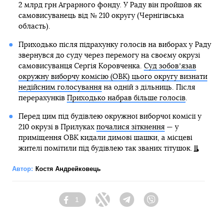
2 млрд грн Аграрного фонду. У Раду він пройшов як
самовисуванець від № 210 округу (Чернігівська
область).
Приходько після підрахунку голосів на виборах у Раду
звернувся до суду через перемогу на своєму окрузі
самовисуванця Сергія Коровченка.
Суд зобовʼязав
окружну виборчу комісію (ОВК) цього округу визнати
недійсним голосування
на одній з дільниць. Після
перерахунків
Приходько набрав більше голосів
.
Перед цим під будівлею окружної виборчої комісії у
210 окрузі в Прилуках
почалися зіткнення
— у
приміщення ОВК кидали димові шашки, а місцеві
жителі помітили під будівлею так званих тітушок.
Автор:
Костя Андрейковець
1
Facebook
Twitter
Telegram
Viber