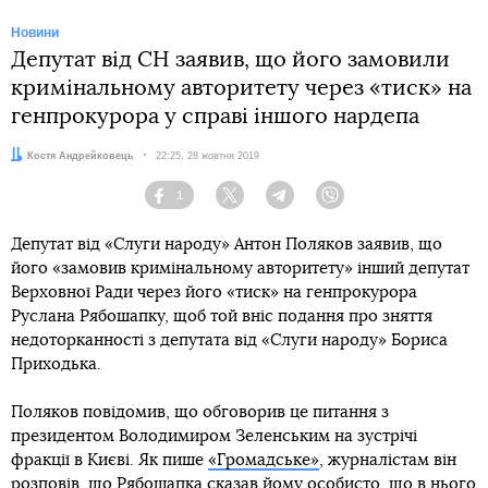
Новини
Депутат від СН заявив, що його замовили
кримінальному авторитету через «тиск» на
генпрокурора у справі іншого нардепа
Автор:
Костя Андрейковець
Дата:
22:25, 28 жовтня 2019
1
Facebook
Twitter
Telegram
Viber
Депутат від «Слуги народу» Антон Поляков заявив, що
його «замовив кримінальному авторитету» інший депутат
Верховної Ради через його «тиск» на генпрокурора
Руслана Рябошапку, щоб той вніс подання про зняття
недоторканності з депутата від «Слуги народу» Бориса
Приходька.
Поляков повідомив, що обговорив це питання з
президентом Володимиром Зеленським на зустрічі
фракції в Києві. Як пише
«Громадське»
, журналістам він
розповів, що Рябошапка сказав йому особисто, що в нього