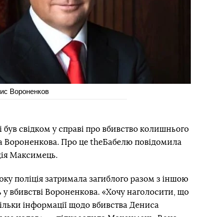
нис Вороненков
і був свідком у справі про вбивство колишнього
а Вороненкова. Про це theБабелю повідомила
ія Максимець.
року поліція затримала загиблого разом з іншою
 у вбивстві Вороненкова. «Хочу наголосити, що
кільки інформації щодо вбивства Дениса