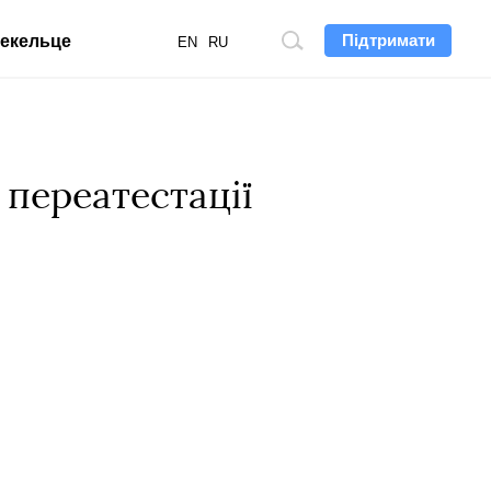
Підтримати
екельце
Пошук
EN
RU
по
сайту
 переатестації