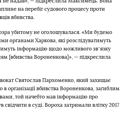
ін не надав», — підкреслила Максимець. Вона
вплине на перебіг судового процесу проти
ців вбивства.
озра убитому не оголошувалася. «Ми будемо
ми органами Харкова, які розслідуватимуть
тимуть інформацію щодо можливого звʼязку
ям [вбивства Вороненкова]», — підкреслила
двокат Святослав Пархоменко, який захищає
 в організації вбивства Вороненкова, загиблим
овами, той начебто мав інформацію про
в свідчити в суді. Вороха затримали влітку 2017