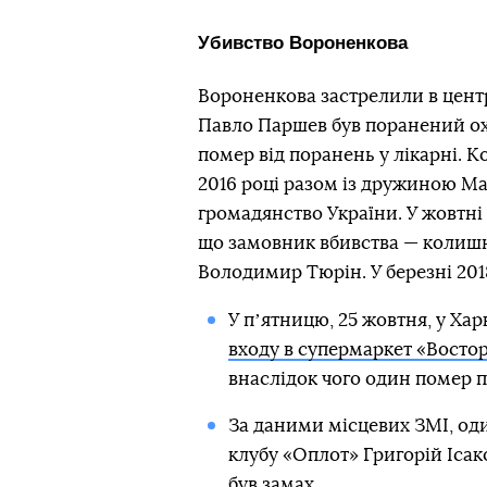
Убивство Вороненкова
Вороненкова застрелили в центрі
Павло Паршев був поранений ох
помер від поранень у лікарні. К
2016 році разом із дружиною Ма
громадянство України. У жовтні
що замовник вбивства — колишн
Володимир Тюрін. У березні 201
У пʼятницю, 25 жовтня, у Хар
входу в супермаркет «Востор
внаслідок чого один помер п
За даними місцевих ЗМІ, од
клубу «Оплот» Григорій Ісак
був замах.