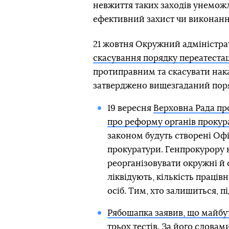
невжиття таких заходів унемож
ефективний захист чи виконання
21 жовтня Окружний адміністр
скасування порядку переатестац
протиправним та скасувати нак
затверджено вищезгаданий пор
19 вересня
Верховна Рада пр
про реформу органів прокур
законом будуть створені Офі
прокуратури. Генпрокурору н
реорганізовувати окружні й 
ліквідують, кількість працівн
осіб. Тим, хто залишиться, п
Рябошапка заявив, що майбут
трьох тестів
. За його слова