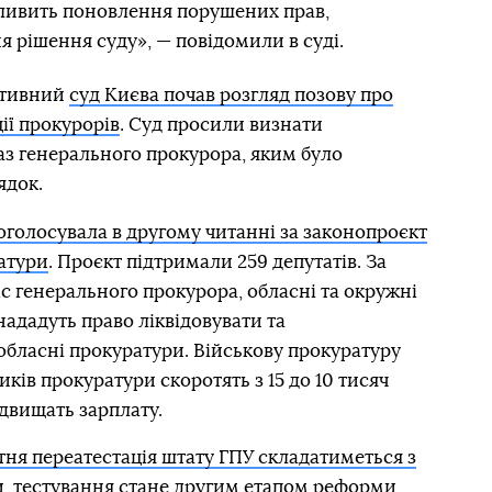
ливить поновлення порушених прав,
 рішення суду», — повідомили в суді.
ативний
суд Києва почав розгляд позову про
ії прокурорів
. Суд просили визнати
аз генерального прокурора, яким було
ядок.
оголосувала в другому читанні за законопроєкт
атури
. Проєкт підтримали 259 депутатів. За
с генерального прокурора, обласні та окружні
ададуть право ліквідовувати та
обласні прокуратури. Військову прокуратуру
иків прокуратури скоротять з 15 до 10 тисяч
ідвищать зарплату.
ня переатестація штату ГПУ складатиметься з
ми, тестування стане другим етапом реформи