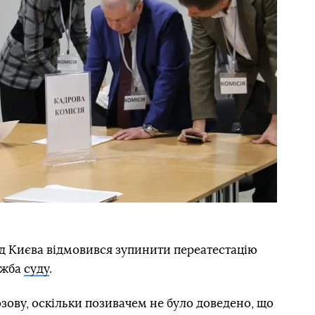
 Києва відмовився зупинити переатестацію
ужба
суду
.
озову, оскільки позивачем не було доведено, що