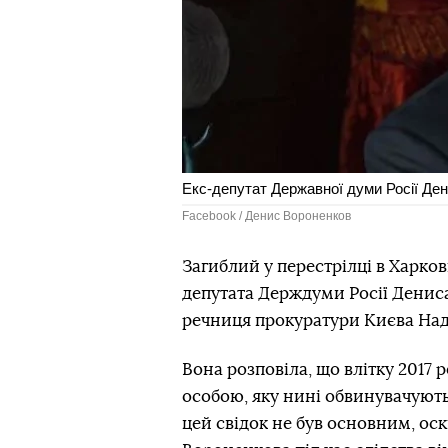
Екс-депутат Державної думи Росії Де
Facebook / Денис Вороненков
Загиблий у перестрілці в Харков
депутата Держдуми Росії Денис
речниця прокуратури Києва Над
Вона розповіла, що влітку 2017 
особою, яку нині обвинувачують
цей свідок не був основним, ос