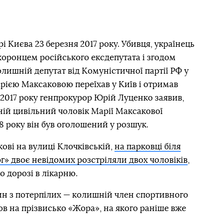
 Києва 23 березня 2017 року. Убивця, українець
оронцем російського ексдепутата і згодом
олишній депутат від Комуністичної партії РФ у
рією Максаковою переїхав у Київ і отримав
 2017 року генпрокурор Юрій Луценко заявив,
ій цивільний чоловік Марії Максакової
8 року він був оголошений у розшук.
кові на вулиці Клочківській,
на парковці біля
г» двоє невідомих розстріляли двох чоловіків
,
о дорозі в лікарню.
ин з потерпілих — колишній член спортивного
ов на прізвисько «Жора», на якого раніше вже