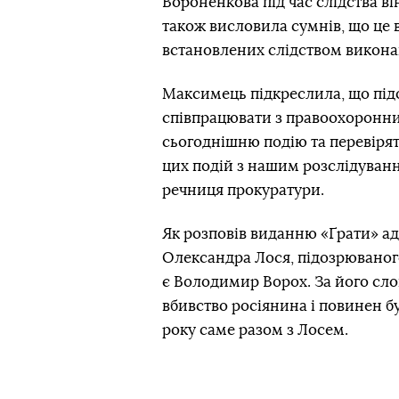
Вороненкова під час слідства в
також висловила сумнів, що це 
встановлених слідством виконав
Максимець підкреслила, що під
співпрацювати з правоохоронни
сьогоднішню подію та перевіря
цих подій з нашим розслідуванн
речниця прокуратури.
Як розповів виданню «Ґрати» а
Олександра Лося, підозрюваного
є Володимир Ворох. За його сл
вбивство росіянина і повинен бу
року саме разом з Лосем.