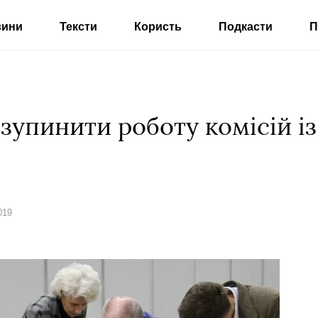
вини
Тексти
Користь
Подкасти
П
зупинити роботу комісій із
019