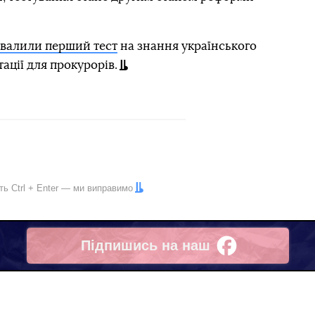
овалили перший тест
на знання українського
ації для прокурорів.
іть
Ctrl
+
Enter
— ми виправимо
Підпишись на наш
Facebook