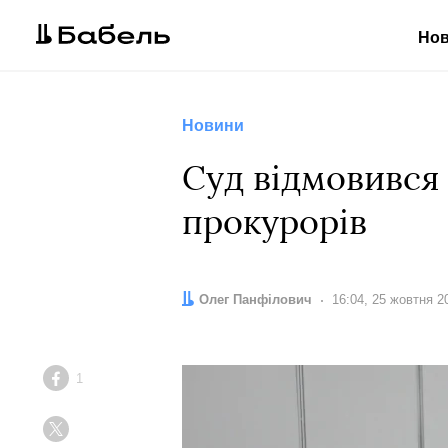
Но
Новини
Суд відмовився 
прокурорів
Автор:
Олег Панфілович
Дата:
16:04, 25 жовтня 2
1
Facebook
Twitter