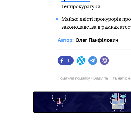
Генпрокуратури.
Майже
двісті прокурорів пр
законодавства в рамках атест
Автор:
Олег Панфілович
1
Facebook
Twitter
Telegram
Viber
Помітили помилку? Виділіть її та натисн