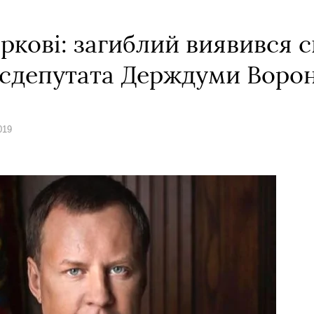
ркові: загиблий виявився с
ксдепутата Держдуми Воро
019