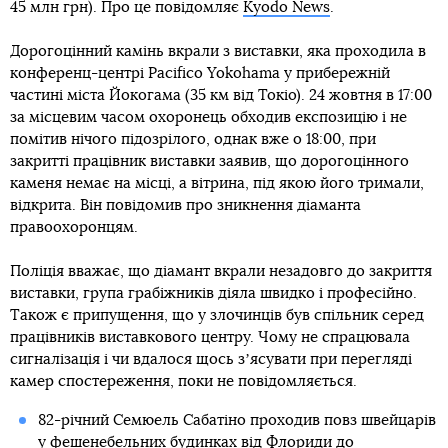
45 млн грн). Про це повідомляє
Kyodo News
.
Дорогоцінний камінь вкрали з виставки, яка проходила в
конференц-центрі Pacifico Yokohama у прибережній
частині міста Йокогама (35 км від Токіо). 24 жовтня в 17:00
за місцевим часом охоронець обходив експозицію і не
помітив нічого підозрілого, однак вже о 18:00, при
закритті працівник виставки заявив, що дорогоцінного
каменя немає на місці, а вітрина, під якою його тримали,
відкрита. Він повідомив про зникнення діаманта
правоохоронцям.
Поліція вважає, що діамант вкрали незадовго до закриття
виставки, група грабіжників діяла швидко і професійно.
Також є припущення, що у злочинців був спільник серед
працівників виставкового центру. Чому не спрацювала
сигналізація і чи вдалося щось зʼясувати при перегляді
камер спостереження, поки не повідомляється.
82-річний Семюель Сабатіно проходив повз швейцарів
у фешенебельних будинках від Флориди до