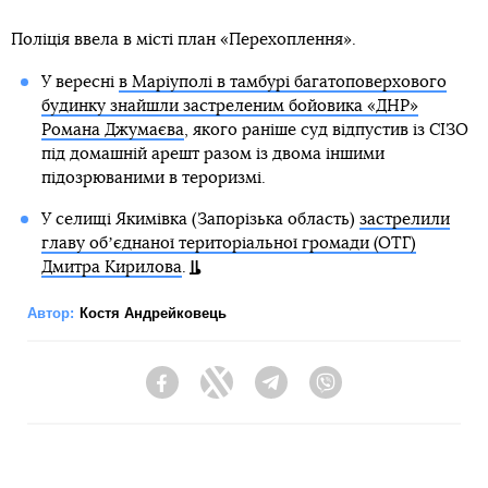
Поліція ввела в місті план «Перехоплення».
У вересні
в Маріуполі в тамбурі багатоповерхового
будинку знайшли застреленим бойовика «ДНР»
Романа Джумаєва
, якого раніше суд відпустив із СІЗО
під домашній арешт разом із двома іншими
підозрюваними в тероризмі.
У селищі Якимівка (Запорізька область)
застрелили
главу обʼєднаної територіальної громади (ОТГ)
Дмитра Кирилова
.
Автор:
Костя Андрейковець
Facebook
Twitter
Telegram
Viber