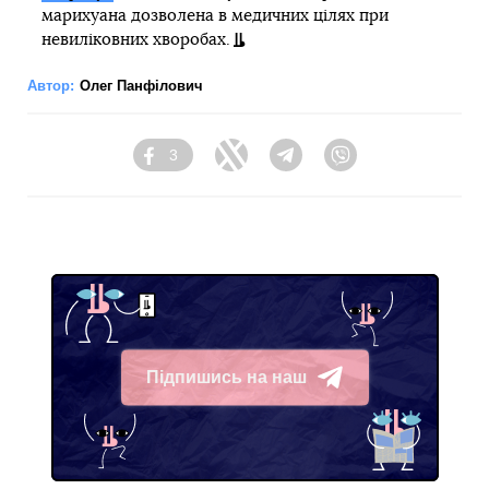
марихуана дозволена в медичних цілях при
невиліковних хворобах.
Автор:
Олег Панфілович
3
Facebook
Twitter
Telegram
Viber
Підпишись на наш
Telegram