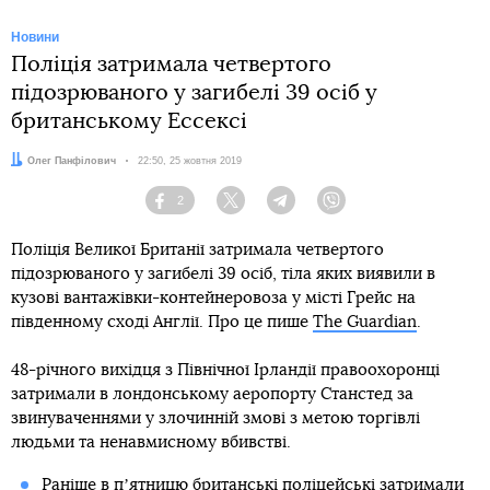
Новини
Поліція затримала четвертого
підозрюваного у загибелі 39 осіб у
британському Ессексі
Автор:
Олег Панфілович
Дата:
22:50, 25 жовтня 2019
2
Facebook
Twitter
Telegram
Viber
Поліція Великої Британії затримала четвертого
підозрюваного у загибелі 39 осіб, тіла яких виявили в
кузові вантажівки-контейнеровоза у місті Грейс на
південному сході Англії. Про це пише
The Guardian
.
48-річного вихідця з Північної Ірландії правоохоронці
затримали в лондонському аеропорту Станстед за
звинуваченнями у злочинній змові з метою торгівлі
людьми та ненавмисному вбивстві.
Раніше в пʼятницю британські
поліцейські затримали