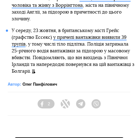
чоловіка та жінку з Воррінгтона
, міста на північному
заході Англії, за підозрою в причетності до цього
злочину.
У середу, 23 жовтня, в британському місті Грейс
(графство Ессекс)
у причепі вантажівки виявили 39
трупів
, у тому числі тіло підлітка. Поліція затримала
25-річного водія вантажівки за підозрою у масовому
вбивстві. Повідомляють, що він вихідець з Північної
Ірландії та напередодні повернувся на цій вантажівці з
Болгарії.
Автор:
Олег Панфілович
2
Facebook
Twitter
Telegram
Viber