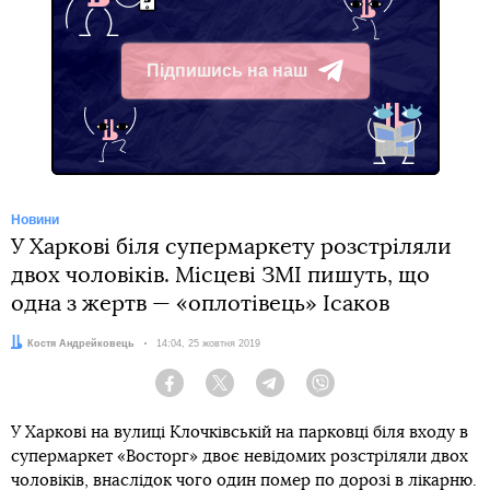
Підпишись на наш
Telegram
Новини
У Харкові біля супермаркету розстріляли
двох чоловіків. Місцеві ЗМІ пишуть, що
одна з жертв — «оплотівець» Ісаков
Автор:
Костя Андрейковець
Дата:
14:04, 25 жовтня 2019
Facebook
Twitter
Telegram
Viber
У Харкові на вулиці Клочківській на парковці біля входу в
супермаркет «Восторг» двоє невідомих розстріляли двох
чоловіків, внаслідок чого один помер по дорозі в лікарню.