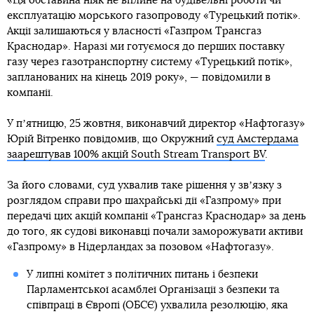
«Ця обставина ніяк не вплине на будівельні роботи чи
експлуатацію морського газопроводу «Турецький потік».
Акції залишаються у власності «Газпром Трансгаз
Краснодар». Наразі ми готуємося до перших поставку
газу через газотранспортну систему «Турецький потік»,
запланованих на кінець 2019 року», — повідомили в
компанії.
У пʼятницю, 25 жовтня, виконавчий директор «Нафтогазу»
Юрій Вітренко повідомив, що Окружний
суд Амстердама
заарештував 100% акцій South Stream Transport BV
.
За його словами, суд ухвалив таке рішення у звʼязку з
розглядом справи про шахрайські дії «Газпрому» при
передачі цих акцій компанії «Трансгаз Краснодар» за день
до того, як судові виконавці почали заморожувати активи
«Газпрому» в Нідерландах за позовом «Нафтогазу».
У липні комітет з політичних питань і безпеки
Парламентської асамблеї Організації з безпеки та
співпраці в Європі (ОБСЄ) ухвалила резолюцію, яка