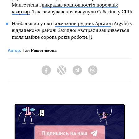
Мангеттена і
викрадав коштовності з порожніх
квартир
. Такі звинувачення висунули Сабатіно у США.
Найбільший у світі
алмазний рудник Аргайл
(Argyle) у
віддаленому районі Західної Австралії закривається
після майже сорока років роботи.
Автор:
Тая Решетнікова
Facebook
Twitter
Telegram
Viber
Підпишись на наш
Telegram