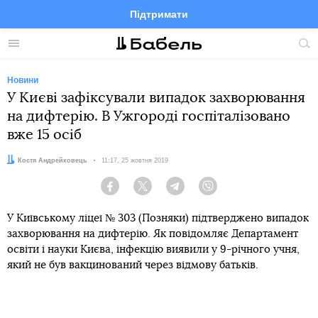
Підтримати
Facebook
Telegram
Twitter
Instagram
Меню
По
по
сай
Новини
У Києві зафіксували випадок захворювання
на дифтерію. В Ужгороді госпіталізовано
вже 15 осіб
Автор:
Костя Андрейковець
Дата:
11:17, 25 жовтня 2019
Facebook
Twitter
Telegram
Viber
У Київському ліцеї № 303 (Позняки) підтверджено випадок
захворювання на дифтерію. Як повідомляє Департамент
освіти і науки Києва, інфекцію виявили у 9-річного учня,
який не був вакцинований через відмову батьків.