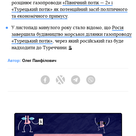
розцінює газопроводи
«Північний потік — 2» і
«Турецький потік» як потенційний засіб політичного
та економічного примусу
.
У листопаді минулого року стало відомо, що
Росія
завершила будівництво морської ділянки газопроводу
«Турецький потік»
, через який російський газ буде
надходити до Туреччини.
Автор:
Олег Панфілович
Facebook
Twitter
Telegram
Viber