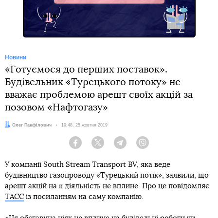
Новини
«Готуємося до перших поставок».
Будівельник «Турецького потоку» не
вважає проблемою арешт своїх акцій за
позовом «Нафтогазу»
Автор:
Олег Панфілович
Дата:
19:48, 25 жовтня 2019
Facebook
Twitter
Telegram
Viber
У компанії South Stream Transport BV, яка веде
будівництво газопроводу «Турецький потік», заявили, що
арешт акцій на її діяльність не вплине. Про це повідомляє
ТАСС
із посиланням на саму компанію.