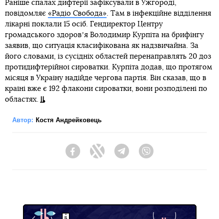
Раніше спалах дифтерії зафіксували в Ужгороді,
повідомляє
«Радіо Свобода»
. Там в інфекційне відділення
лікарні поклали 15 осіб. Гендиректор Центру
громадського здоровʼя Володимир Курпіта на брифінгу
заявив, що ситуація класифікована як надзвичайна. За
його словами, із сусідніх областей перенаправлять 20 доз
протидифтерійної сироватки. Курпіта додав, що протягом
місяця в Україну надійде чергова партія. Він сказав, що в
країні вже є 192 флакони сироватки, вони розподілені по
областях.
Автор:
Костя Андрейковець
Facebook
Twitter
Telegram
Viber