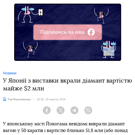
Підпишись на наш
Facebook
Новини
У Японії з виставки вкрали діамант вартістю
майже $2 млн
Автор:
Тая Решетнікова
Дата:
16:58, 25 жовтня 2019
Facebook
Twitter
Telegram
Viber
У японському місті Йокогама невідомі викрали діамант
вагою у 50 каратів і вартістю близько $1,8 млн (або понад