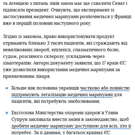
та Агенцією з питань ліків закон має ще схвалити Сенат і
підписати президент. Очікують, що експеримент із
застосування медичної марихуани розпочнеться у Франції
вже в першій половині наступного року.
Згідно із законом, право використовувати продукт
отримають близько 3 тисяч пацієнтів, які страждають від
невиліковних хвороб, епілепсії, спазматичного болю,
судом, розсіяного склерозу, ускладнень через
хіміотерапію. Автори документу заявили, що 17 країн ЄС
уже дозволили використання медичної марихуани за
призначенням лікаря.
Більше ніж половина українців
частково або повністю
підтримують легалізацію медичної марихуани
для
пацієнтів, які потребують знеболювання.
Ексголова Міністерства охорони здоровʼя Уляна
Супрун закликала внести зміни в законодавство, щоб
зробити медичну марихуану доступною для всіх, хто її
потребує
. За її даними, у багатьох країнах ЄС