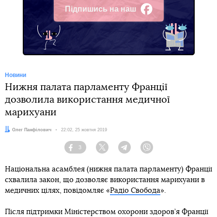
Підпишись на наш
Facebook
Новини
Нижня палата парламенту Франції
дозволила використання медичної
марихуани
Автор:
Олег Панфілович
Дата:
22:02, 25 жовтня 2019
3
Facebook
Twitter
Telegram
Viber
Національна асамблея (нижня палата парламенту) Франції
схвалила закон, що дозволяє використання марихуани в
медичних цілях, повідомляє «
Радіо Свобода
».
Після підтримки Міністерством охорони здоров’я Франції