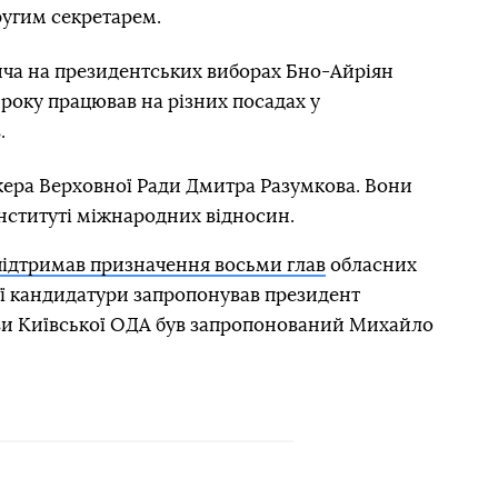
другим секретарем.
ича на президентських виборах Бно-Айріян
 року працював на різних посадах у
.
ера Верховної Ради Дмитра Разумкова. Вони
нституті міжнародних відносин.
підтримав призначення восьми глав
обласних
иї кандидатури запропонував президент
ви Київської ОДА був запропонований Михайло