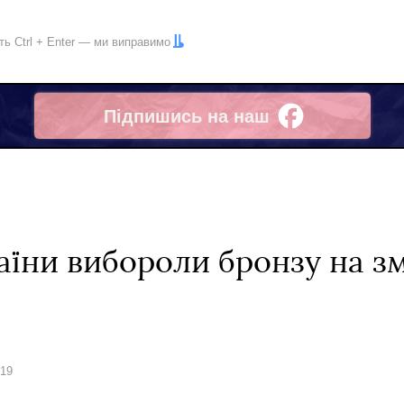
іть
Ctrl
+
Enter
— ми виправимо
Підпишись на наш
Facebook
аїни вибороли бронзу на з
019