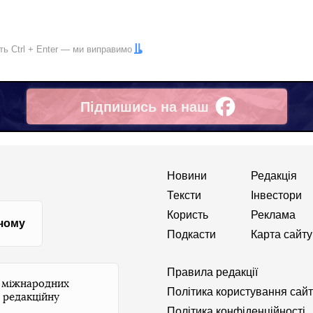
іть
Ctrl
+
Enter
— ми виправимо
Підпишись на наш
Facebook
Новини
Редакція
Тексти
Інвестори
Користь
Реклама
 чому
Подкасти
Карта сайту
Правила редакції
и міжнародних
Політика користування сай
 редакційну
Політика конфіденційності