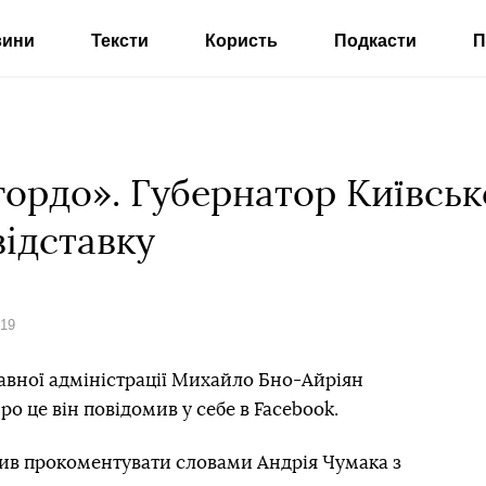
вини
Тексти
Користь
Подкасти
П
ордо». Губернатор Київськ
відставку
019
авної адміністрації Михайло Бно-Айріян
ро це він повідомив у себе в Facebook.
ив прокоментувати словами Андрія Чумака з