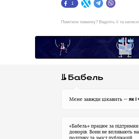
1
Facebook
Twitter
Telegram
Viber
Помітили помилку? Виділіть її та натисн
як і
Мене завжди цікавить —
«Бабель» працює за підтримк
донорів. Вони не впливають на
політику та зміст публікацій.