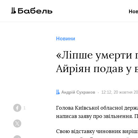
Но
Новини
«Ліпше умерти г
Айріян подав у 
Автор:
Андрій Сухраков
Дата:
12:12, 20 жовтня 2
Голова Київської обласної держ
1
Facebook
написав заяву про звільнення. П
Twitter
Свою відставку чиновник виріш