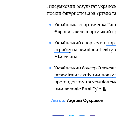
Підсумковий результат українськ
посіли фігуристи Сара Уртадо т
Українська спортсменка Га
Європи з велоспорту
, який 
Український спортсмен
Ігор
стрибку
на чемпіонаті світу 
Німеччина.
Український боксер Олександ
перемігши технічним нокаут
претендентом на чемпіонськ
ним володіє Енді Руїс.
Автор:
Андрій Сухраков