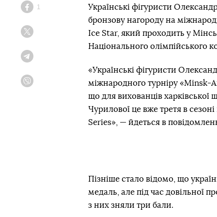
Українські фігуристи Олександр
1
Facebook
бронзову нагороду на міжнародн
Ice Star, який проходить у Мінс
Twitter
Національного олімпійського ко
Telegram
«Українські фігуристи Олександ
міжнародного турніру «Minsk-Are
Viber
що для вихованців харківської 
Чурилової це вже третя в сезоні
Series», — йдеться в повідомленн
Пізніше стало відомо, що украї
медаль, але під час довільної 
з них зняли три бали.