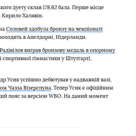
ого дуету склав 178,62 бала. Перше місце
а Кирило Халявін.
нна
Соловей здобула бронзу на чемпіонаті
проходить в Апелдорні, Нідерланди.
 Радівілов виграв бронзову медаль в опорному
зі спортивної гімнастики у Штутгарті,
р Усик успішно дебютував у надважкій вазі,
ом Чазза Візерспуна
. Тепер Усик є офіційним
ий пояс за версією WBO. На даний момент