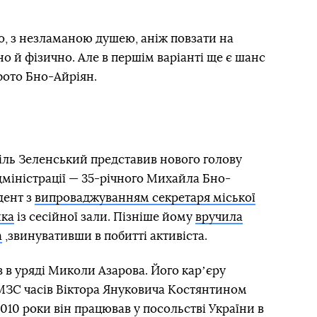
о, з незламаною душею, аніж повзати на
но й фізично. Але в першім варіанті ще є шанс
фото Бно-Айріян.
піль Зеленський представив нового голову
дміністрації — 35-річного Михайла Бно-
дент з
випроваджуванням секретаря міської
нка
із сесійної зали. Пізніше йому
вручила
а
,звинувативши в побитті активіста.
 в уряді Миколи Азарова. Його карʼєру
МЗС часів Віктора Януковича Костянтином
010 роки він працював у посольстві України в