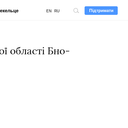
Підтримати
екельце
Пошук
EN
RU
по
сайту
ої області Бно-