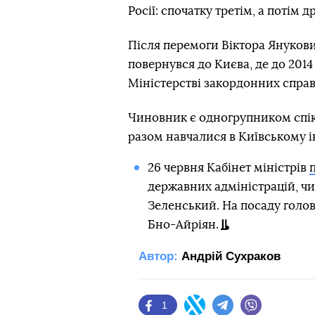
Росії: спочатку третім, а потім 
Після перемоги Віктора Януков
повернувся до Києва, де до 2014
Міністерстві закордонних справ
Чиновник є одногрупником спік
разом навчалися в Київському і
26 червня Кабінет міністрів
державних адміністрацій, ч
Зеленський. На посаду голо
Бно-Айріян.
Автор:
Андрій Сухраков
1
Facebook
Twitter
Telegram
Viber