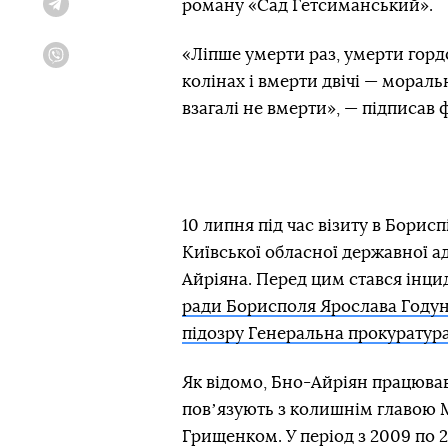
роману «Сад Гетсиманський».
Telegram
«Ліпше умерти раз, умерти горд
Viber
колінах і вмерти двічі — мораль
взагалі не вмерти», — підписав 
10 липня під час візиту в Борис
Київської обласної державної а
Айріяна. Перед цим стався інци
ради Борисполя Ярослава Году
підозру Генеральна прокуратур
Як відомо, Бно-Айріян працював
повʼязують з колишнім главою 
Грищенком. У період з 2009 по 2