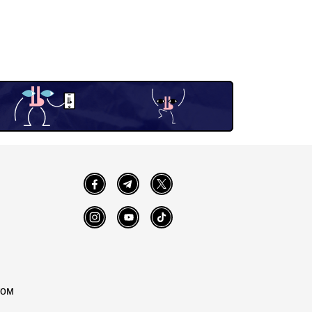
Facebook
Telegram
Twitter
Instagram
YouTube
TikTok
том