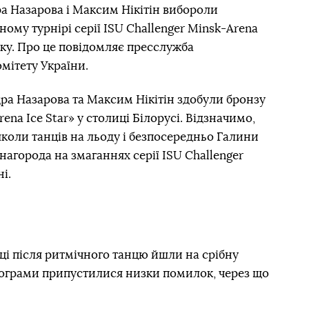
а Назарова і Максим Нікітін вибороли
ому турнірі серії ISU Challenger Minsk-Arena
ьку. Про це повідомляє пресслужба
мітету України.
ра Назарова та Максим Нікітін здобули бронзу
na Ice Star» у столиці Білорусі. Відзначимо,
школи танців на льоду і безпосередньо Галини
 нагорода на змаганнях серії ISU Challenger
і.
нці після ритмічного танцю йшли на срібну
програми припустилися низки помилок, через що