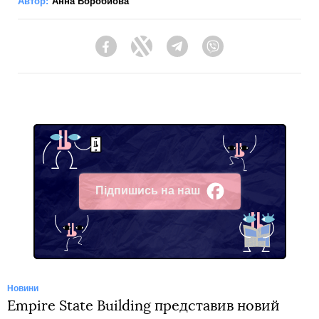
Автор:
Анна Воробйова
Facebook
Twitter
Telegram
Viber
Підпишись на наш
Facebook
Новини
Empire State Building представив новий