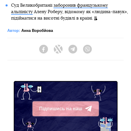
Суд Великобританії
заборонив французькому
альпіністу
Алену Роберу, відомому як «людина-павук»,
підійматися на висотні будівлі в країні.
Автор:
Анна Воробйова
Facebook
Twitter
Telegram
Viber
Підпишись на наш
Telegram