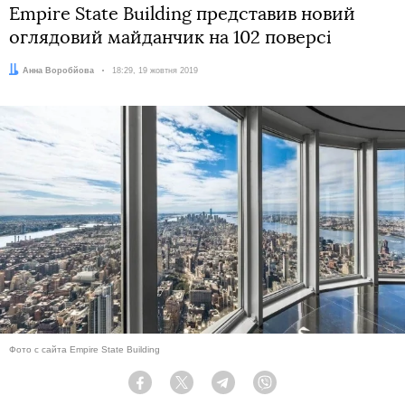
Empire State Building представив новий
оглядовий майданчик на 102 поверсі
Автор:
Анна Воробйова
Дата:
18:29, 19 жовтня 2019
Фото с сайта Empire State Building
Facebook
Twitter
Telegram
Viber