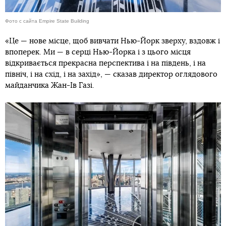
Фото с сайта Empire State Building
«Це — нове місце, щоб вивчати Нью-Йорк зверху, вздовж і
впоперек. Ми — в серці Нью-Йорка і з цього місця
відкривається прекрасна перспектива і на південь, і на
північ, і на схід, і на захід», — сказав директор оглядового
майданчика Жан-Ів Газі.