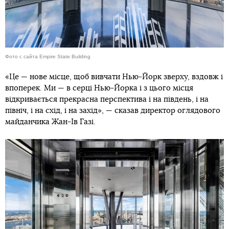
Фото с сайта Empire State Building
«Це — нове місце, щоб вивчати Нью-Йорк зверху, вздовж і
впоперек. Ми — в серці Нью-Йорка і з цього місця
відкривається прекрасна перспектива і на південь, і на
північ, і на схід, і на захід», — сказав директор оглядового
майданчика Жан-Ів Газі.