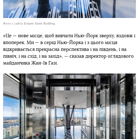
Фото с сайта Empire State Building
«Це — нове місце, щоб вивчати Нью-Йорк зверху, вздовж і
впоперек. Ми — в серці Нью-Йорка і з цього місця
відкривається прекрасна перспектива і на південь, і на
північ, і на схід, і на захід», — сказав директор оглядового
майданчика Жан-Ів Газі.