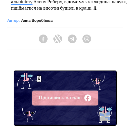
альпіністу
Алену Роберу, відомому як «людина-павук»,
підійматися на висотні будівлі в країні.
Автор:
Анна Воробйова
Facebook
Twitter
Telegram
Viber
Підпишись на наш
Facebook