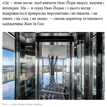
«Це — нове місце, щоб вивчати Нью-Йорк зверху, вздовж і
впоперек. Ми — в серці Нью-Йорка і з цього місця
відкривається прекрасна перспектива і на південь, і на
північ, і на схід, і на захід», — сказав директор оглядового
майданчика Жан-Ів Газі.
Фото з сайту Empire State Building