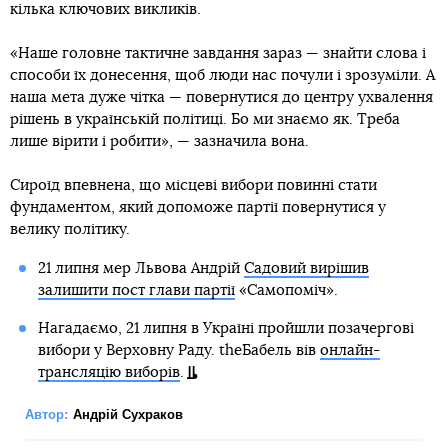
кілька ключових викликів.
«Наше головне тактичне завдання зараз — знайти слова і
способи їх донесення, щоб люди нас почули і зрозуміли. А
наша мета дуже чітка — повернутися до центру ухвалення
рішень в українській політиці. Бо ми знаємо як. Треба
лише вірити і робити», — зазначила вона.
Сироїд впевнена, що місцеві вибори повинні стати
фундаментом, який допоможе партії повернутися у
велику політику.
21 липня мер Львова Андрій
Садовий вирішив
залишити пост глави партії
«Самопоміч».
Нагадаємо, 21 липня в Україні пройшли позачергові
вибори у Верховну Раду. theБабель вів
онлайн-
трансляцію виборів
.
Автор:
Андрій Сухраков