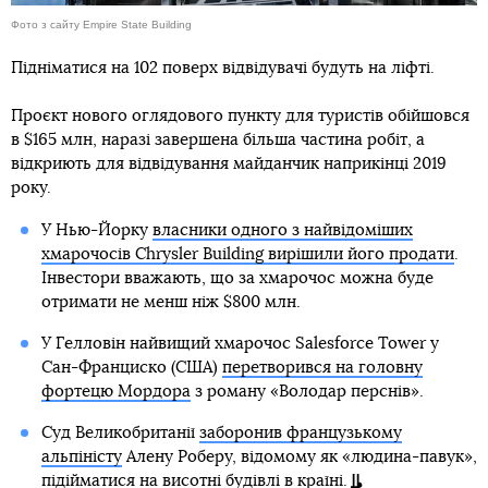
Фото з сайту Empire State Building
Підніматися на 102 поверх відвідувачі будуть на ліфті.
Проєкт нового оглядового пункту для туристів обійшовся
в $165 млн, наразі завершена більша частина робіт, а
відкриють для відвідування майданчик наприкінці 2019
року.
У Нью-Йорку
власники одного з найвідоміших
хмарочосів Chrysler Building вирішили його продати
.
Інвестори вважають, що за хмарочос можна буде
отримати не менш ніж $800 млн.
У Гелловін найвищий хмарочос Salesforce Tower у
Сан-Франциско (США)
перетворився на головну
фортецю Мордора
з роману «Володар перснів».
Суд Великобританії
заборонив французькому
альпіністу
Алену Роберу, відомому як «людина-павук»,
підійматися на висотні будівлі в країні.