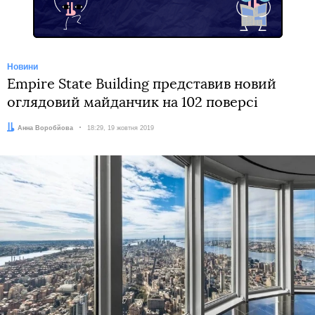
Новини
Empire State Building представив новий
оглядовий майданчик на 102 поверсі
Автор:
Анна Воробйова
Дата:
18:29, 19 жовтня 2019