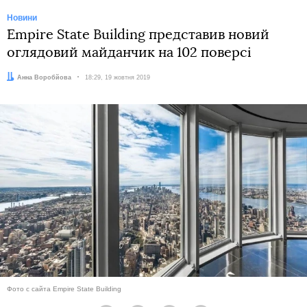
Новини
Empire State Building представив новий
оглядовий майданчик на 102 поверсі
Автор:
Анна Воробйова
Дата:
18:29, 19 жовтня 2019
Фото с сайта Empire State Building