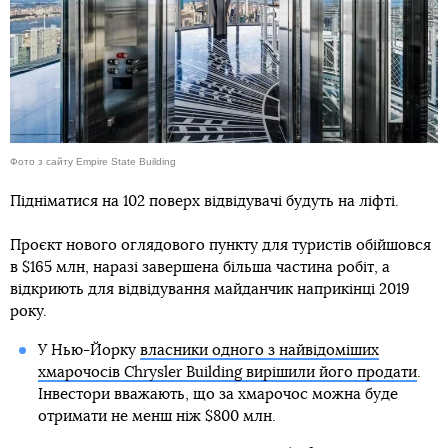
Фото з сайту Empire State Building
Підніматися на 102 поверх відвідувачі будуть на ліфті.
Проєкт нового оглядового пункту для туристів обійшовся
в $165 млн, наразі завершена більша частина робіт, а
відкриють для відвідування майданчик наприкінці 2019
року.
У Нью-Йорку
власники одного з найвідоміших
хмарочосів Chrysler Building вирішили його продати
.
Інвестори вважають, що за хмарочос можна буде
отримати не менш ніж $800 млн.