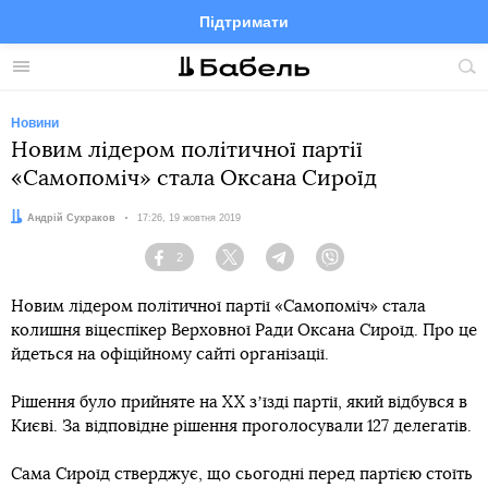
Підтримати
Facebook
Telegram
Twitter
Instagram
Меню
По
по
сай
Новини
Новим лідером політичної партії
«Самопоміч» стала Оксана Сироїд
Автор:
Андрій Сухраков
Дата:
17:26, 19 жовтня 2019
2
Facebook
Twitter
Telegram
Viber
Новим лідером політичної партії «Самопоміч» стала
колишня віцеспікер Верховної Ради Оксана Сироїд. Про це
йдеться на офіційному сайті організації.
Рішення було прийняте на XX зʼїзді партії, який відбувся в
Києві. За відповідне рішення проголосували 127 делегатів.
Сама Сироїд стверджує, що сьогодні перед партією стоїть