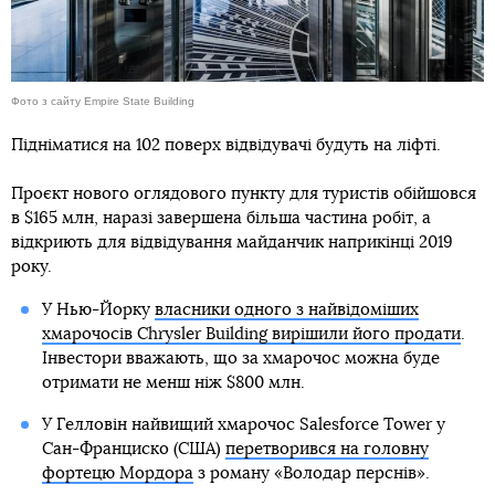
Фото з сайту Empire State Building
Підніматися на 102 поверх відвідувачі будуть на ліфті.
Проєкт нового оглядового пункту для туристів обійшовся
в $165 млн, наразі завершена більша частина робіт, а
відкриють для відвідування майданчик наприкінці 2019
року.
У Нью-Йорку
власники одного з найвідоміших
хмарочосів Chrysler Building вирішили його продати
.
Інвестори вважають, що за хмарочос можна буде
отримати не менш ніж $800 млн.
У Гелловін найвищий хмарочос Salesforce Tower у
Сан-Франциско (США)
перетворився на головну
фортецю Мордора
з роману «Володар перснів».