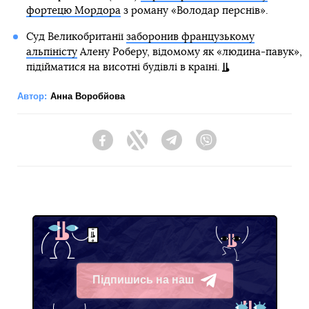
фортецю Мордора
з роману «Володар перснів».
Суд Великобританії
заборонив французькому
альпіністу
Алену Роберу, відомому як «людина-павук»,
підійматися на висотні будівлі в країні.
Автор:
Анна Воробйова
Facebook
Twitter
Telegram
Viber
Підпишись на наш
Telegram