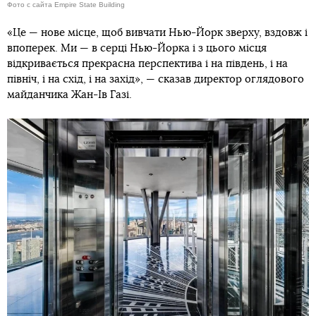
Фото с сайта Empire State Building
«Це — нове місце, щоб вивчати Нью-Йорк зверху, вздовж і
впоперек. Ми — в серці Нью-Йорка і з цього місця
відкривається прекрасна перспектива і на південь, і на
північ, і на схід, і на захід», — сказав директор оглядового
майданчика Жан-Ів Газі.