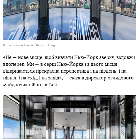
Фото с сайта Empire State Building
«Це — нове місце, щоб вивчати Нью-Йорк зверху, вздовж і
впоперек. Ми — в серці Нью-Йорка і з цього місця
відкривається прекрасна перспектива і на південь, і на
північ, і на схід, і на захід», — сказав директор оглядового
майданчика Жан-Ів Газі.