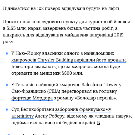
Підніматися на 102 поверх відвідувачі будуть на ліфті.
Проєкт нового оглядового пункту для туристів обійшовся
в $165 млн, наразі завершена більша частина робіт, а
відкриють для відвідування майданчик наприкінці 2019
року.
У Нью-Йорку
власники одного з найвідоміших
хмарочосів Chrysler Building вирішили його продати
.
Інвестори вважають, що за хмарочос можна буде
отримати не менш ніж $800 млн.
У Гелловін найвищий хмарочос Salesforce Tower у
Сан-Франциско (США)
перетворився на головну
фортецю Мордора
з роману «Володар перснів».
Суд Великобританії
заборонив французькому
альпіністу
Алену Роберу, відомому як «людина-павук»,
підійматися на висотні будівлі в країні.