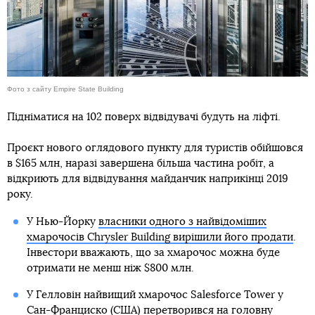
Фото з сайту Empire State Building
Підніматися на 102 поверх відвідувачі будуть на ліфті.
Проєкт нового оглядового пункту для туристів обійшовся
в $165 млн, наразі завершена більша частина робіт, а
відкриють для відвідування майданчик наприкінці 2019
року.
У Нью-Йорку
власники одного з найвідоміших
хмарочосів Chrysler Building вирішили його продати
.
Інвестори вважають, що за хмарочос можна буде
отримати не менш ніж $800 млн.
У Гелловін найвищий хмарочос Salesforce Tower у
Сан-Франциско (США)
перетворився на головну