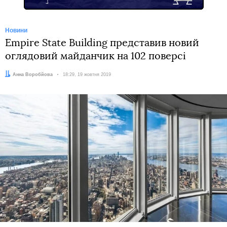
Новини
Empire State Building представив новий
оглядовий майданчик на 102 поверсі
Автор:
Анна Воробйова
Дата:
18:29, 19 жовтня 2019