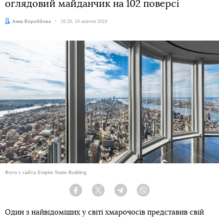
оглядовий майданчик на 102 поверсі
Автор:
Анна Воробйова
Дата:
18:29, 19 жовтня 2019
Фото с сайта Empire State Building
Facebook
Twitter
Telegram
Viber
Один з найвідоміших у світі хмарочосів представив свій