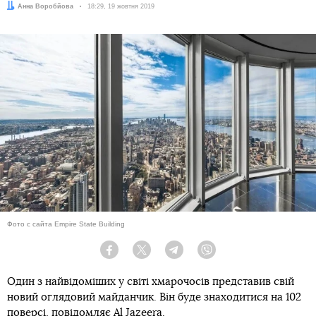
Автор:
Анна Воробйова
Дата:
18:29, 19 жовтня 2019
Фото с сайта Empire State Building
Facebook
Twitter
Telegram
Viber
Один з найвідоміших у світі хмарочосів представив свій
новий оглядовий майданчик. Він буде знаходитися на 102
поверсі, повідомляє
Al Jazeera
.