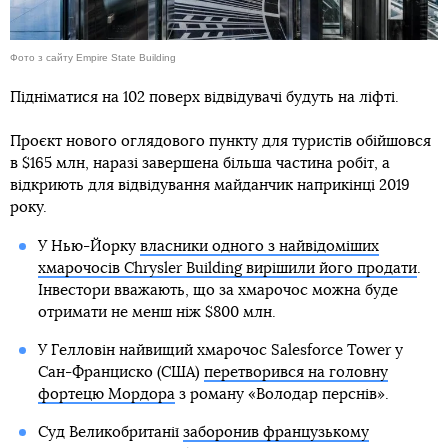
Фото з сайту Empire State Building
Підніматися на 102 поверх відвідувачі будуть на ліфті.
Проєкт нового оглядового пункту для туристів обійшовся
в $165 млн, наразі завершена більша частина робіт, а
відкриють для відвідування майданчик наприкінці 2019
року.
У Нью-Йорку
власники одного з найвідоміших
хмарочосів Chrysler Building вирішили його продати
.
Інвестори вважають, що за хмарочос можна буде
отримати не менш ніж $800 млн.
У Гелловін найвищий хмарочос Salesforce Tower у
Сан-Франциско (США)
перетворився на головну
фортецю Мордора
з роману «Володар перснів».
Суд Великобританії
заборонив французькому