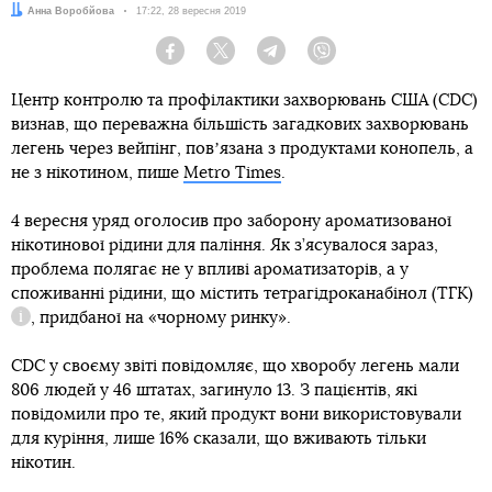
Автор:
Анна Воробйова
Дата:
17:22, 28 вересня 2019
Facebook
Twitter
Telegram
Viber
Центр контролю та профілактики захворювань США (CDC)
визнав, що переважна більшість загадкових захворювань
легень через вейпінг, повʼязана з продуктами конопель, а
не з нікотином, пише
Metro Times
.
4 вересня уряд оголосив про заборону ароматизованої
нікотинової рідини для паління. Як з’ясувалося зараз,
проблема полягає не у впливі ароматизаторів, а у
споживанні рідини, що містить
тетрагідроканабінол (ТГК)
, придбаної на «чорному ринку».
Довідка
CDC у своєму звіті повідомляє, що хворобу легень мали
806 людей у ​​46 штатах, загинуло 13. З пацієнтів, які
повідомили про те, який продукт вони використовували
для куріння, лише 16% сказали, що вживають тільки
нікотин.