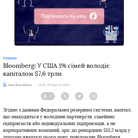
Підпишись на наш
Facebook
Новини
Bloomberg: У США 1% сімей володіє
капіталом $7,6 трлн
Автор:
Анна Воробйова
Дата:
18:56, 28 вересня 2019
1
Facebook
Twitter
Telegram
Viber
Згідно з даними Федеральної резервної системи, капітал,
що знаходиться у володінні партнерств, сімейних
підприємств або індивідуальних підприємців, а не
корпоративних компаній, зріс до рекордних $13,2 млрд у
другому кварталі цього року, повідомляє
Bloomberg
.