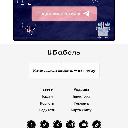
Підпишись на наш
Telegram
як і чому
Мене завжди цікавить —
Новини
Редакція
Тексти
Інвестори
Користь
Реклама
Подкасти
Карта сайту
Facebook
Telegram
Twitter
Instagram
YouTube
TikTok