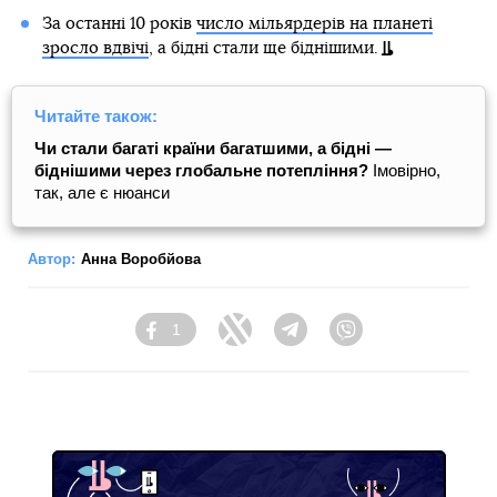
За останні 10 років
число мільярдерів на планеті
зросло вдвічі
, а бідні стали ще біднішими.
Читайте також:
Чи стали багаті країни багатшими, а бідні —
біднішими через глобальне потепління?
Імовірно,
так, але є нюанси
Автор:
Анна Воробйова
1
Facebook
Twitter
Telegram
Viber