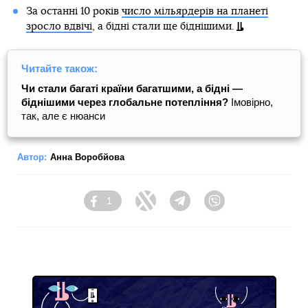
За останні 10 років
число мільярдерів на планеті
зросло вдвічі
, а бідні стали ще біднішими.
Читайте також:
Чи стали багаті країни багатшими, а бідні —
біднішими через глобальне потепління?
Імовірно,
так, але є нюанси
Автор:
Анна Воробйова
1
Facebook
Twitter
Telegram
Viber