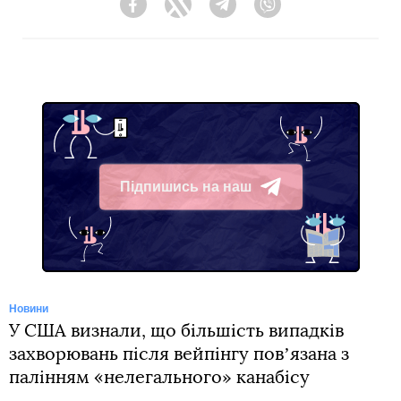
Facebook
Twitter
Telegram
Viber
Підпишись на наш
Telegram
Новини
У США визнали, що більшість випадків
захворювань після вейпінгу повʼязана з
палінням «нелегального» канабісу