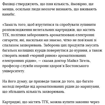
Фахівці стверджують, що їхня кількість, ймовірно, ще
менша, оскільки люди неохоче визнають, що вживають
канабіс.
«Замість того, щоб втрутитися та спробувати зупинити
розповсюдження нелегальних картриджів, що містять
TГК, політики забороняють ароматизовані електронні
сигарети, які, наскільки ми знаємо, чітко не пов’язані зі
спалахом захворювань. Заборона цих продуктів змусить
багатьох колишніх курців повернутися до куріння, а також
створить новий «чорний ринок» ароматизованих
електронних рідин», — сказав доктор Майкл Зігель,
професор служби охорони здоровʼя Бостонського
університету.
На його думку, це призведе також до того, що багато
молоді перейде від ароматизованих рідин до марихуани,
що збільшить кількість захворювань.
Картриджі, що містять ТГК, можна купити законно через