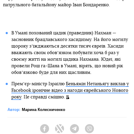
патрульного батальйону майор Іван Бондаренко.
В Умані похований цадик (праведник) Нахман —
засновник брацлавського хасидизму. На його могилу
щороку зʼїжджаються десятки тисяч євреїв. Хасиди
вважають своїм обовʼязком побувати хоча б раз у
своєму житті на могилі цадика Нахмана. Юдеї, які
провели Рош га-Шана в Умані, вірять, що новий рік
обовʼязково буде для них щасливим.
Премʼєр-міністр Ізраїлю
Беньямін Нетаньягу виклав у
Facebook іронічне відео з нагоди єврейського Нового
року
. Це справді смішно.
Автор:
Марина Колесниченко
Facebook
Twitter
Telegram
Viber