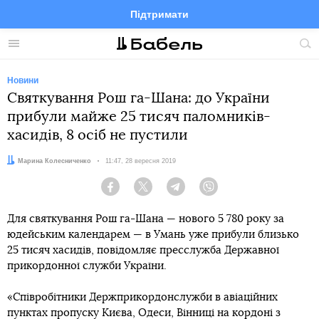
Підтримати
Facebook
Telegram
Twitter
Instagram
Меню
По
по
сай
Новини
Святкування Рош га-Шана: до України
прибули майже 25 тисяч паломників-
хасидів, 8 осіб не пустили
Автор:
Марина Колесниченко
Дата:
11:47, 28 вересня 2019
Facebook
Twitter
Telegram
Viber
Для святкування Рош га-Шана — нового 5 780 року за
юдейським календарем — в Умань уже прибули близько
25 тисяч хасидів, повідомляє пресслужба Державної
прикордонної служби України.
«Співробітники Держприкордонслужби в авіаційних
пунктах пропуску Києва, Одеси, Вінниці на кордоні з