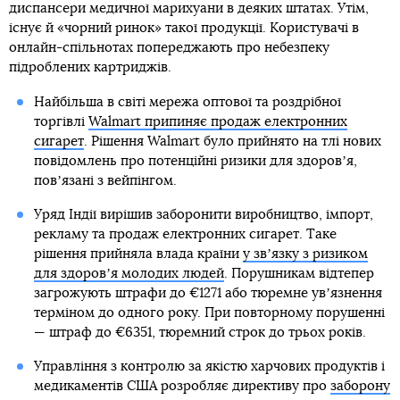
диспансери медичної марихуани в деяких штатах. Утім,
існує й «чорний ринок» такої продукції. Користувачі в
онлайн-спільнотах попереджають про небезпеку
підроблених картриджів.
Найбільша в світі мережа оптової та роздрібної
торгівлі
Walmart припиняє продаж електронних
сигарет
. Рішення Walmart було прийнято на тлі нових
повідомлень про потенційні ризики для здоровʼя,
повʼязані з вейпінгом.
Уряд Індії вирішив заборонити виробництво, імпорт,
рекламу та продаж електронних сигарет. Таке
рішення прийняла влада країни
у звʼязку з ризиком
для здоровʼя молодих людей
. Порушникам відтепер
загрожують штрафи до €1271 або тюремне увʼязнення
терміном до одного року. При повторному порушенні
— штраф до €6351, тюремний строк до трьох років.
Управління з контролю за якістю харчових продуктів і
медикаментів США розробляє директиву про
заборону