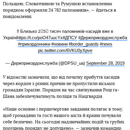
Польщею, Словаччиною та Румунією встановленим
порядком оформили 24 782 паломників», — йдеться в
повідомленні.
‼ Близько 2⃣5⃣ тисяч паломників-хасидів вже в
Україні
https://t.co/poO47uucYx
#ДПСУ
#Держприкордонслужба
#прикордонники
#новини
#border_guards
#news
pic.twitter.com/6VKU0yXpve
— Держприкордонслужба (@DPSU_ua)
September 28, 2019
У відомстві зазначили, що від початку прибуття хасидів
через кордон з різних причин не пропустили вісьмох
громадян Ізраїлю. Порядок на час святкування Рош га-
Шана забезпечуватимуть поліція та Нацгвардія.
«Наше основне і першочергове завдання полягає в тому,
щоб громадяни та гості нашого міста й країни почували
себе безпечно. На сьогодні надзвичайних подій та грубих
порушень порядку не допущено», — зазначив командир