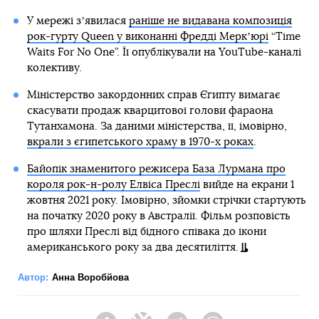
У мережі зʼявилася
раніше не видавана композиція
рок-гурту Queen у виконанні Фредді Меркʼюрі
“Time
Waits For No One”. Її опублікували на YouTube-каналі
колективу.
Міністерство закордонних справ Єгипту вимагає
скасувати продаж кварцитової голови фараона
Тутанхамона. За даними міністерства, її, імовірно,
вкрали з єгипетського храму в 1970-х роках
.
Байопік знаменитого режисера База Лурмана про
короля рок-н-ролу Елвіса Преслі
вийде на екрани 1
жовтня 2021 року. Імовірно, зйомки стрічки стартують
на початку 2020 року в Австралії. Фільм розповість
про шляхи Преслі від бідного співака до ікони
американського року за два десятиліття.
Автор:
Анна Воробйова