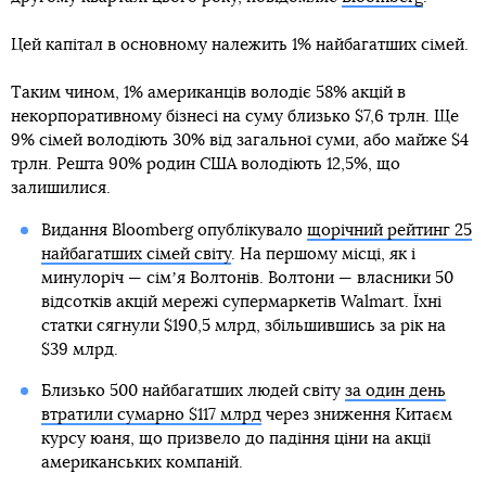
Цей капітал в основному належить 1% найбагатших сімей.
Таким чином, 1% американців володіє 58% акцій в
некорпоративному бізнесі на суму близько $7,6 трлн. Ще
9% сімей володіють 30% від загальної суми, або майже $4
трлн. Решта 90% родин США володіють 12,5%, що
залишилися.
Видання Bloomberg опублікувало
щорічний рейтинг 25
найбагатших сімей світу
. На першому місці, як і
минулоріч — сімʼя Волтонів. Волтони — власники 50
відсотків акцій мережі супермаркетів Walmart. Їхні
статки сягнули $190,5 млрд, збільшившись за рік на
$39 млрд.
Близько 500 найбагатших людей світу
за один день
втратили сумарно $117 млрд
через зниження Китаєм
курсу юаня, що призвело до падіння ціни на акції
американських компаній.