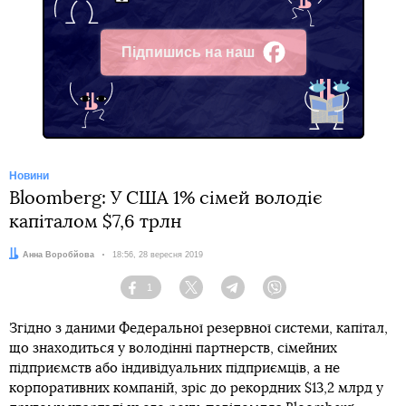
Підпишись на наш
Facebook
Новини
Bloomberg: У США 1% сімей володіє
капіталом $7,6 трлн
Автор:
Анна Воробйова
Дата:
18:56, 28 вересня 2019
1
Facebook
Twitter
Telegram
Viber
Згідно з даними Федеральної резервної системи, капітал,
що знаходиться у володінні партнерств, сімейних
підприємств або індивідуальних підприємців, а не
корпоративних компаній, зріс до рекордних $13,2 млрд у