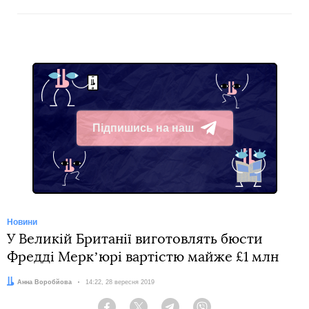
Підпишись на наш
Telegram
Новини
У Великій Британії виготовлять бюсти
Фредді Меркʼюрі вартістю майже £1 млн
Автор:
Анна Воробйова
Дата:
14:22, 28 вересня 2019