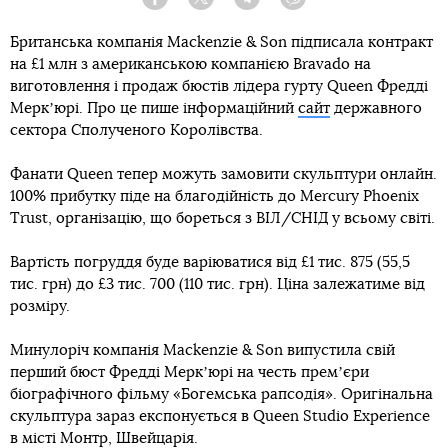
Facebook
Twitter
Telegram
Viber
Британська компанія Mackenzie & Son підписала контракт
на £1 млн з американською компанією Bravado на
виготовлення і продаж бюстів лідера гурту Queen Фредді
Меркʼюрі. Про це пише інформаційний
сайт
державного
сектора Сполученого Королівства.
Фанати Queen тепер можуть замовити скульптури онлайн.
100% прибутку піде на благодійність до Mercury Phoenix
Trust, організацію, що бореться з ВІЛ/СНІД у всьому світі.
Вартість погруддя буде варіюватися від £1 тис. 875 (55,5
тис. грн) до £3 тис. 700 (110 тис. грн). Ціна залежатиме від
розміру.
Минулоріч компанія Mackenzie & Son випустила свій
перший бюст Фредді Меркʼюрі на честь премʼєри
біографічного фільму «Богемська рапсодія». Оригінальна
скульптура зараз експонується в Queen Studio Experience
в місті Монтр, Швейцарія.