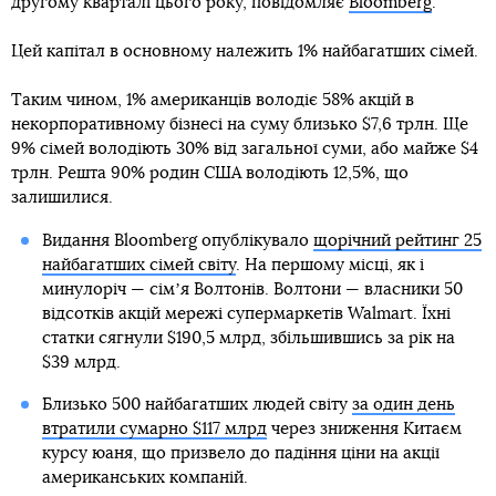
другому кварталі цього року, повідомляє
Bloomberg
.
Цей капітал в основному належить 1% найбагатших сімей.
Таким чином, 1% американців володіє 58% акцій в
некорпоративному бізнесі на суму близько $7,6 трлн. Ще
9% сімей володіють 30% від загальної суми, або майже $4
трлн. Решта 90% родин США володіють 12,5%, що
залишилися.
Видання Bloomberg опублікувало
щорічний рейтинг 25
найбагатших сімей світу
. На першому місці, як і
минулоріч — сімʼя Волтонів. Волтони — власники 50
відсотків акцій мережі супермаркетів Walmart. Їхні
статки сягнули $190,5 млрд, збільшившись за рік на
$39 млрд.
Близько 500 найбагатших людей світу
за один день
втратили сумарно $117 млрд
через зниження Китаєм
курсу юаня, що призвело до падіння ціни на акції
американських компаній.