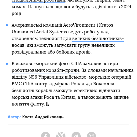
спеціальними роботами
, які імітують тварин, змій і
комах. Планується, що вони будуть задіяні вже в 2024
році.
Американські компанії AeroVironment і Kratos
Unmanned Aerial Systems ведуть роботу над
створенням технології для
великих безпілотників-
носіїв
, які зможуть запускати групу невеликих
розвідувальних або бойових дронів.
Військово-морський флот США замовив чотири
роботизованих кораблі-дрони
. За словами начальника
відділу N96 Управління військово-морських операцій
ВМС США контр-адмірала Рональда Боксолла,
безпілотні кораблі зможуть ефективно відбивати
морські атаки Росії та Китаю, а також змінять звичне
поняття флоту.
Автор:
Костя Андрейковець