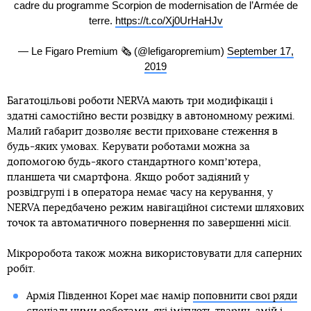
cadre du programme Scorpion de modernisation de l’Armée de
terre.
https://t.co/Xj0UrHaHJv
— Le Figaro Premium 🗞 (@lefigaropremium)
September 17,
2019
Багатоцільові роботи NERVA мають три модифікації і
здатні самостійно вести розвідку в автономному режимі.
Малий габарит дозволяє вести приховане стеження в
будь-яких умовах. Керувати роботами можна за
допомогою будь-якого стандартного компʼютера,
планшета чи смартфона. Якщо робот задіяний у
розвідгрупі і в оператора немає часу на керування, у
NERVA передбачено режим навігаційної системи шляхових
точок та автоматичного повернення по завершенні місії.
Мікроробота також можна використовувати для саперних
робіт.
Армія Південної Кореї має намір
поповнити свої ряди