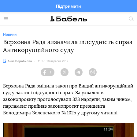
Підтримати
Facebook
Telegram
Twitter
Instagram
Меню
По
по
сай
Новини
Верховна Рада визначила підсудність справ
Антикорупційного суду
Автор:
Анна Воробйова
Дата:
11:27, 18 вересня 2019
1
Facebook
Twitter
Telegram
Viber
Верховна Рада змінила закон про Вищий антикорупційний
суд у частині підсудності справ. За ухвалення
законопроєкту проголосували 323 нардепи, таким чином,
парламент прийняв законопроєкт президента
Володимира Зеленського № 1025 у другому читанні.