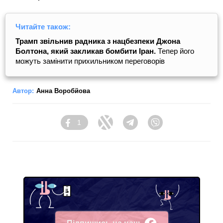
Читайте також:
Трамп звільнив радника з нацбезпеки Джона
Болтона, який закликав бомбити Іран.
Тепер його
можуть замінити прихильником переговорів
Автор:
Анна Воробйова
1
Facebook
Twitter
Telegram
Viber