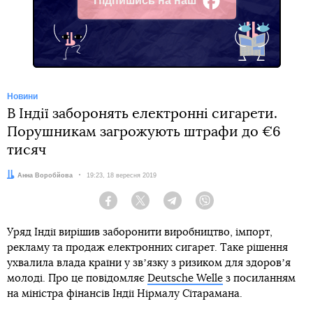
Підпишись на наш
Facebook
Новини
В Індії заборонять електронні сигарети.
Порушникам загрожують штрафи до €6
тисяч
Автор:
Анна Воробйова
Дата:
19:23, 18 вересня 2019
Facebook
Twitter
Telegram
Viber
Уряд Індії вирішив заборонити виробництво, імпорт,
рекламу та продаж електронних сигарет. Таке рішення
ухвалила влада країни у звʼязку з ризиком для здоровʼя
молоді. Про це повідомляє
Deutsche Welle
з посиланням
на міністра фінансів Індії Нірмалу Сітарамана.