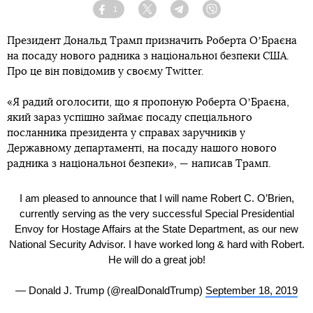
1
Facebook
Twitter
Telegram
Viber
Президент Дональд Трамп призначить Роберта ОʼБраєна
на посаду нового радника з національної безпеки США.
Про це він повідомив у своєму Twitter.
«Я радий оголосити, що я пропоную Роберта ОʼБраєна,
який зараз успішно займає посаду спеціального
посланника президента у справах заручників у
Державному департаменті, на посаду нашого нового
радника з національної безпеки», — написав Трамп.
I am pleased to announce that I will name Robert C. O’Brien,
currently serving as the very successful Special Presidential
Envoy for Hostage Affairs at the State Department, as our new
National Security Advisor. I have worked long & hard with Robert.
He will do a great job!
— Donald J. Trump (@realDonaldTrump)
September 18, 2019