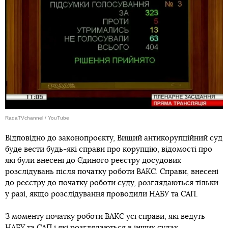
RadaTVchannel / YouTube
Відповідно до законопроєкту, Вищий антикорупційний суд
буде вести будь-які справи про корупцію, відомості про
які були внесені до Єдиного реєстру досудових
розслідувань після початку роботи ВАКС. Справи, внесені
до реєстру до початку роботи суду, розглядаються тільки
у разі, якщо розслідування проводили НАБУ та САП.
З моменту початку роботи ВАКС усі справи, які ведуть
НАБУ та САП і які розглядаються в інших судах,