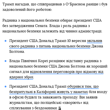
Трамп нагадав, що співпрацював з ОʼБраєном раніше і був
задоволений його роботою.
Радника з національної безпеки обирає президент США
без затвердження Сената. Влада і роль радника з
національної безпеки залежить від чинної адміністрації.
Президент США Дональд Трамп 10 вересня
звільнив
свого радника з питань національної безпеки
Джона
Болтона.
Влада Північної Кореї розцінює відставку радника з
національної безпеки США Джона Болтона як хороший
сигнал для
відновлення переговорів про відмову від
ядерної зброї
.
Президент США Дональд Трамп
обурився тим, що
безпритульні в Каліфорнії живуть у наметах
біля входу
в офісні будівлі та заважають проходу. Він заявив
журналістам, що поліцейські «хворіють» від
спілкування з бездомними.