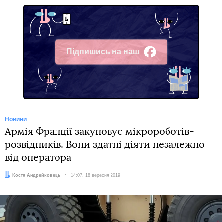
Підпишись на наш
Facebook
Новини
Армія Франції закуповує мікророботів-
розвідників. Вони здатні діяти незалежно
від оператора
Автор:
Костя Андрейковець
Дата:
14:07, 18 вересня 2019