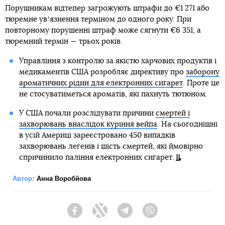
Порушникам відтепер загрожують штрафи до €1 271 або
тюремне увʼязнення терміном до одного року. При
повторному порушенні штраф може сягнути €6 351, а
тюремний термін — трьох років.
Управління з контролю за якістю харчових продуктів і
медикаментів США розробляє директиву про
заборону
ароматичних рідин для електронних сигарет
. Проте це
не стосуватиметься ароматів, які пахнуть тютюном.
У США почали розслідувати причини
смертей і
захворювань внаслідок куріння вейпа
. На сьогоднішні
в усій Америці зареєстровано 450 випадків
захворювань легенів і шість смертей, які ймовірно
спричинило паління електронних сигарет.
Автор:
Анна Воробйова
Facebook
Twitter
Telegram
Viber