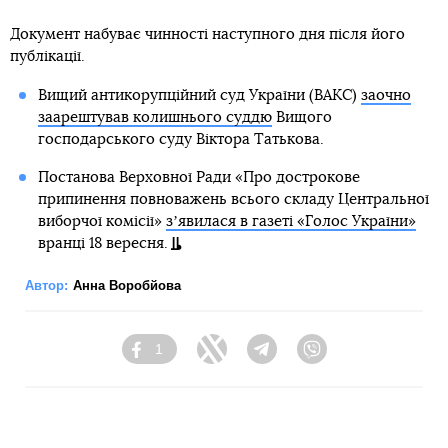
Документ набуває чинності наступного дня після його
публікації.
Вищий антикорупційний суд України (ВАКС)
заочно
заарештував колишнього суддю
Вищого
господарського суду Віктора Татькова.
Постанова Верховної Ради «Про дострокове
припинення повноважень всього складу Центральної
виборчої комісії»
зʼявилася в газеті «Голос України»
вранці 18 вересня.
Автор:
Анна Воробйова
1
Facebook
Twitter
Telegram
Viber