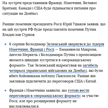
На зустрічі представників Франції, Німеччині, Великої
Британії, Канади і США буде підніматися питання про
ситуацію на Донбасі.
Раніше помічник президента Росії Юрій Ушаков заявив, що
на цій зустрічі РФ буде представляти помічник Путіна
Владислав Сурков.
6 серпня Володимир
Зеленський звернувся до лідерів
Німеччини, Франції і Росії
— Емманюеля Макрона,
Ангели Меркель і Володимира Путіна з пропозицією
якомога швидше зустрітися в «нормандському
форматі». Так Зеленський відреагував на
загибель
чотирьох українських військових на Донбасі
, які були
вбиті бойовиками поблизу Павлополя. Раніше він
закликав підключити до переговорів США і Китай.
Франція і Німеччина заявили, що
готові вести
переговори в «нормандському форматі»
за участю
Росії, але про розширення формату не
висловлювалися.