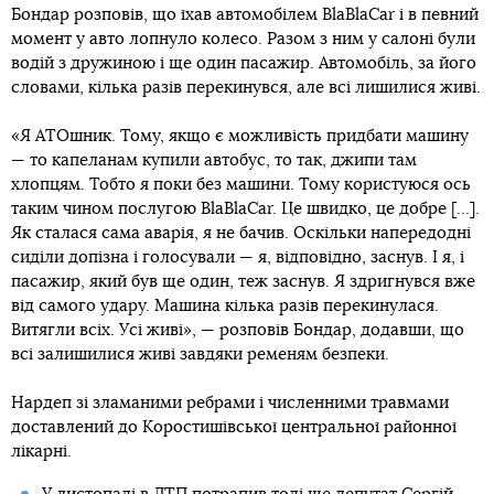
Бондар розповів, що їхав автомобілем BlaBlaCar і в певний
момент у авто лопнуло колесо. Разом з ним у салоні були
водій з дружиною і ще один пасажир. Автомобіль, за його
словами, кілька разів перекинувся, але всі лишилися живі.
«Я АТОшник. Тому, якщо є можливість придбати машину
— то капеланам купили автобус, то так, джипи там
хлопцям. Тобто я поки без машини. Тому користуюся ось
таким чином послугою BlaBlaCar. Це швидко, це добре [...].
Як сталася сама аварія, я не бачив. Оскільки напередодні
сиділи допізна і голосували — я, відповідно, заснув. І я, і
пасажир, який був ще один, теж заснув. Я здригнувся вже
від самого удару. Машина кілька разів перекинулася.
Витягли всіх. Усі живі», — розповів Бондар, додавши, що
всі залишилися живі завдяки ременям безпеки.
Нардеп зі зламаними ребрами і численними травмами
доставлений до Коростишівської центральної районної
лікарні.