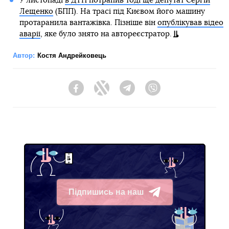
У листопаді
в ДТП потрапив тоді ще депутат Сергій
Лещенко
(БПП). На трасі під Києвом його машину
протаранила вантажівка. Пізніше він
опублікував відео
аварії
, яке було знято на автореєстратор.
Автор:
Костя Андрейковець
Facebook
Twitter
Telegram
Viber
Підпишись на наш
Telegram