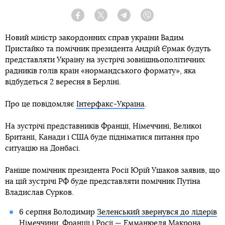
Facebook
Twitter
Telegram
Viber
Новий міністр закордонних справ україни Вадим
Пристайко та помічник президента Андрій Єрмак будуть
представляти Україну на зустрічі зовнішньополітичних
радників голів країн «нормандського формату», яка
відбудеться 2 вересня в Берліні.
Про це повідомляє
Інтерфакс-Україна
.
На зустрічі представників Франції, Німеччині, Великої
Британії, Канади і США буде підніматися питання про
ситуацію на Донбасі.
Раніше помічник президента Росії Юрій Ушаков заявив, що
на цій зустрічі РФ буде представляти помічник Путіна
Владислав Сурков.
6 серпня Володимир
Зеленський звернувся до лідерів
Німеччини, Франції і Росії
— Емманюеля Макрона,