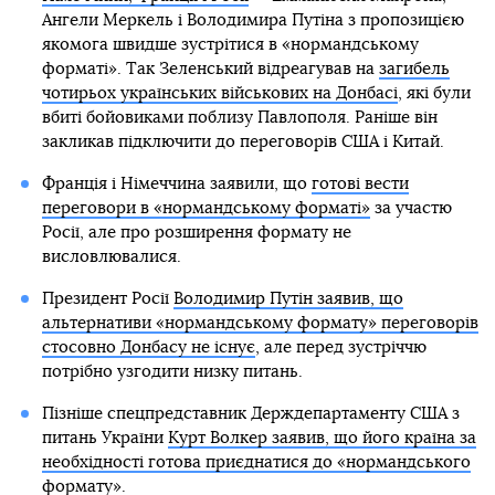
Ангели Меркель і Володимира Путіна з пропозицією
якомога швидше зустрітися в «нормандському
форматі». Так Зеленський відреагував на
загибель
чотирьох українських військових на Донбасі
, які були
вбиті бойовиками поблизу Павлополя. Раніше він
закликав підключити до переговорів США і Китай.
Франція і Німеччина заявили, що
готові вести
переговори в «нормандському форматі»
за участю
Росії, але про розширення формату не
висловлювалися.
Президент Росії
Володимир Путін заявив, що
альтернативи «нормандському формату» переговорів
стосовно Донбасу не існує
, але перед зустріччю
потрібно узгодити низку питань.
Пізніше спецпредставник Держдепартаменту США з
питань України
Курт Волкер заявив, що його країна за
необхідності готова приєднатися до «нормандського
формату»
.