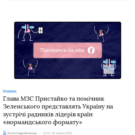
Підпишись на наш
Facebook
Новини
Глава МЗС Пристайко та помічник
Зеленського представлять Україну на
зустрічі радників лідерів країн
«нормандського формату»
Автор:
Костя Андрейковець
Дата:
22:52, 30 серпня 2019