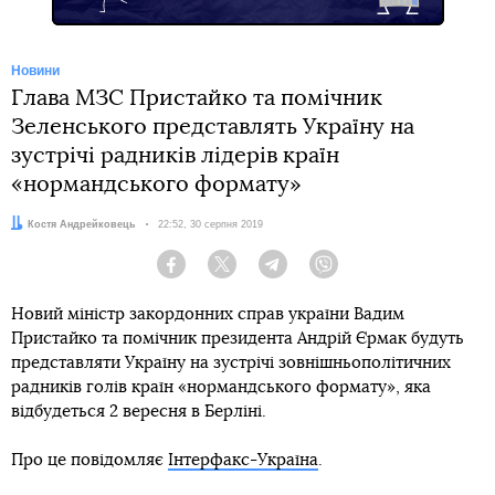
Новини
Глава МЗС Пристайко та помічник
Зеленського представлять Україну на
зустрічі радників лідерів країн
«нормандського формату»
Автор:
Костя Андрейковець
Дата:
22:52, 30 серпня 2019
Facebook
Twitter
Telegram
Viber
Новий міністр закордонних справ україни Вадим
Пристайко та помічник президента Андрій Єрмак будуть
представляти Україну на зустрічі зовнішньополітичних
радників голів країн «нормандського формату», яка
відбудеться 2 вересня в Берліні.
Про це повідомляє
Інтерфакс-Україна
.