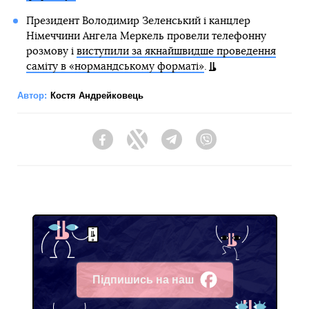
Президент Володимир Зеленський і канцлер
Німеччини Ангела Меркель провели телефонну
розмову і
виступили за якнайшвидше проведення
саміту в «нормандському форматі»
.
Автор:
Костя Андрейковець
Facebook
Twitter
Telegram
Viber
Підпишись на наш
Facebook