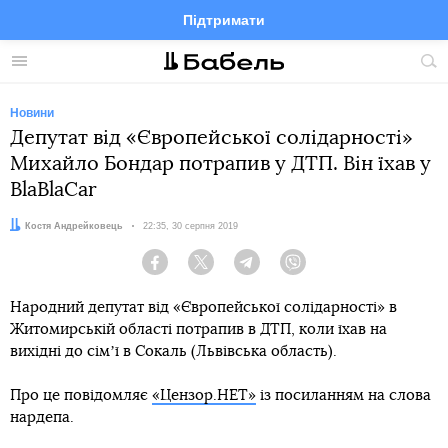
Підтримати
Facebook
Telegram
Twitter
Instagram
Меню
По
по
сай
Новини
Депутат від «Європейської солідарності»
Михайло Бондар потрапив у ДТП. Він їхав у
BlaBlaCar
Автор:
Костя Андрейковець
Дата:
22:35, 30 серпня 2019
Facebook
Twitter
Telegram
Viber
Народний депутат від «Європейської солідарності» в
Житомирській області потрапив в ДТП, коли їхав на
вихідні до сімʼї в Сокаль (Львівська область).
Про це повідомляє
«Цензор.НЕТ»
із посиланням на слова
нардепа.