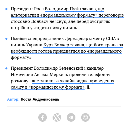
Президент Росії
Володимир Путін заявив, що
альтернативи «нормандському формату» переговорів
стосовно Донбасу не існує
, але перед зустріччю
потрібно узгодити низку питань.
Пізніше спецпредставник Держдепартаменту США з
питань України
Курт Волкер заявив, що його країна за
необхідності готова приєднатися до «нормандського
формату»
.
Президент Володимир Зеленський і канцлер
Німеччини Ангела Меркель провели телефонну
розмову і
виступили за якнайшвидше проведення
саміту в «нормандському форматі»
.
Автор:
Костя Андрейковець
Facebook
Twitter
Telegram
Viber