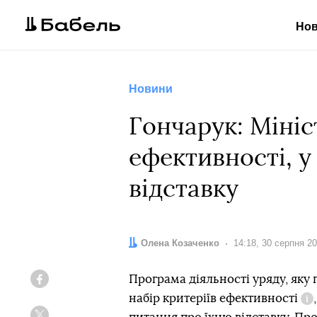
Но
Новини
Гончарук: Міні
ефективності, у
відставку
Автор:
Олена Козаченко
Дата:
14:18, 30 серпня 2
Програма діяльності уряду, яку 
Facebook
набір критеріїв ефективності
До