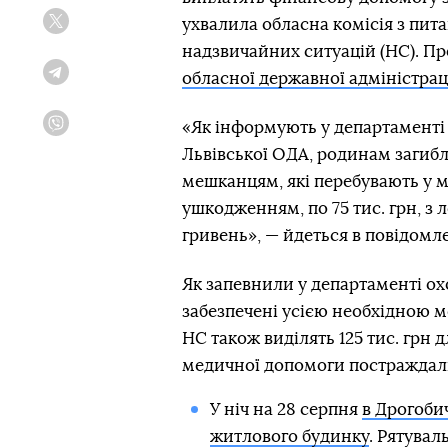
ухвалила обласна комісія з пита
Twitter
надзвичайних ситуацій (НС). Пр
обласної державної адміністрац
Telegram
«Як інформують у департаменті 
Viber
Львівської ОДА, родинам загибл
мешканцям, які перебувають у 
ушкодженням, по 75 тис. грн, з
гривень», — йдеться в повідомле
Як запевнили у департаменті ох
забезпечені усією необхідною 
НС також виділять 125 тис. грн 
медичної допомоги постраждал
У ніч на 28 серпня
в Дрогоби
житлового будинку
. Рятувал