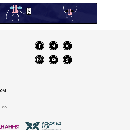
Facebook
Telegram
Twitter
Instagram
YouTube
TikTok
том
ies