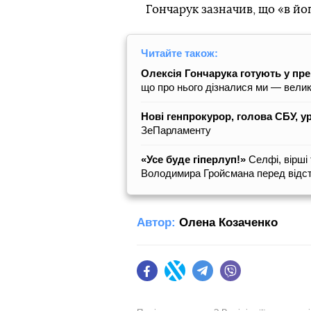
Гончарук зазначив, що «в йог
Читайте також:
Олексія Гончарука готують у прем
що про нього дізналися ми — вели
Нові генпрокурор, голова СБУ, у
ЗеПарламенту
«Усе буде гіперлуп!»
Селфі, вірші
Володимира Гройсмана перед відс
Автор:
Олена Козаченко
Facebook
Twitter
Telegram
Viber