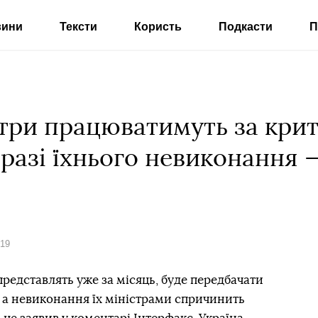
вини
Тексти
Користь
Подкасти
П
стри працюватимуть за кри
 разі їхнього невиконання —
019
представлять уже за місяць, буде передбачати
, а невиконання їх міністрами спричинить
відка