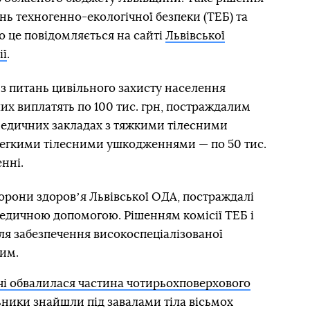
нь техногенно-екологічної безпеки (ТЕБ) та
о це повідомляється на сайті
Львівської
ії
.
з питань цивільного захисту населення
их виплатять по 100 тис. грн, постраждалим
медичних закладах з тяжкими тілесними
 легкими тілесними ушкодженнями — по 50 тис.
нні.
орони здоровʼя Львівської ОДА, постраждалі
медичною допомогою. Рішенням комісії ТЕБ і
для забезпечення високоспеціалізованої
им.
чі обвалилася частина чотирьохповерхового
ьники знайшли під завалами тіла вісьмох