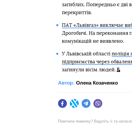
загиблих. Попередньо є дві в
перекриттів.
ПАТ «Львівгаз» виключає виб
Дрогобичі. На переконання 
комунікацій не виявлено.
У Львівській області
поліція
підприємства через обвален
загинули вісім людей.
Автор:
Олена Козаченко
Facebook
Twitter
Telegram
Viber
Помітили помилку? Виділіть її та натисн