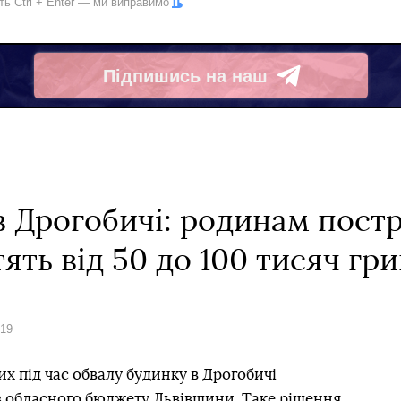
іть
Ctrl
+
Enter
— ми виправимо
Підпишись на наш
Telegram
в Дрогобичі: родинам пост
ять від 50 до 100 тисяч гр
019
х під час обвалу будинку в Дрогобичі
з обласного бюджету Львівщини. Таке рішення