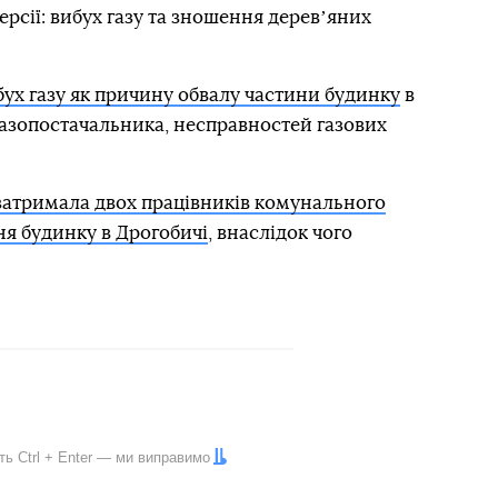
ерсії: вибух газу та зношення деревʼяних
ух газу як причину обвалу частини будинку
в
газопостачальника, несправностей газових
 затримала двох працівників комунального
ня будинку в Дрогобичі
, внаслідок чого
іть
Ctrl
+
Enter
— ми виправимо