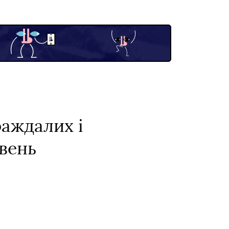
раждалих і
ивень