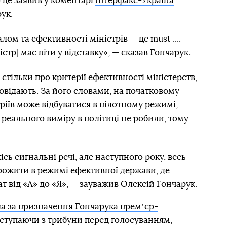
 це заявив у коментарі
Інтерфакс-Україна
ук.
ом та ефективності міністрів — це must ....
стр] має піти у відставку», — сказав Гончарук.
стільки про критерії ефективності міністерств,
дповідають. За його словами, на початковому
ріїв може відбуватися в пілотному режимі,
о реального виміру в політиці не робили, тому
ісь сигнальні речі, але наступного року, весь
ожити в режимі ефективної держави, де
т від «А» до «Я», — зауважив Олексій Гончарук.
а за призначення Гончарука премʼєр-
Виступаючи з трибуни перед голосуванням,