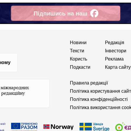
Підпишись на наш
Facebook
Новини
Редакція
Тексти
Інвестори
Користь
Реклама
 чому
Подкасти
Карта сайту
Правила редакції
и міжнародних
Політика користування сай
 редакційну
Політика конфіденційності
Політика використання cook