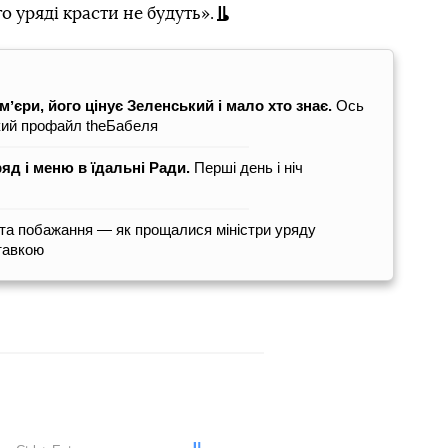
о уряді красти не будуть».
ʼєри, його цінує Зеленський і мало хто знає.
Ось
кий профайл theБабеля
ряд і меню в їдальні Ради.
Перші день і ніч
 та побажання — як прощалися міністри уряду
тавкою