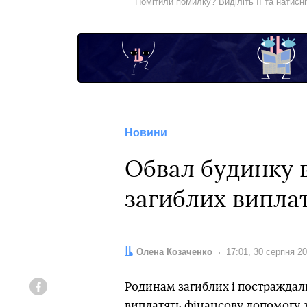
Помітили помилку? Виділіть її та натисн
Новини
Обвал будинку 
загиблих виплат
Автор:
Олена Козаченко
Дата:
17:01, 30 серпня 2
Родинам загиблих і постраждали
Facebook
виплатять фінансову допомогу 