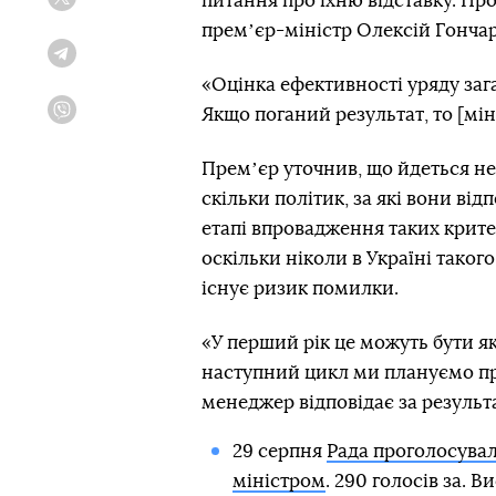
питання про їхню відставку. Про
Twitter
премʼєр-міністр Олексій Гончар
Telegram
«Оцінка ефективності уряду загал
Якщо поганий результат, то [міні
Viber
Премʼєр уточнив, що йдеться не 
скільки політик, за які вони ві
етапі впровадження таких крите
оскільки ніколи в Україні таког
існує ризик помилки.
«У перший рік це можуть бути як
наступний цикл ми плануємо пр
менеджер відповідає за результа
29 серпня
Рада проголосувал
міністром
. 290 голосів за. 