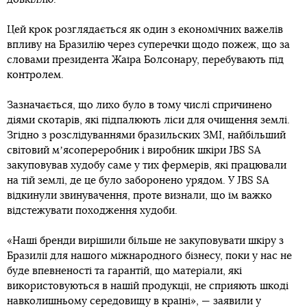
Цей крок розглядається як один з економічних важелів
впливу на Бразилію через суперечки щодо пожеж, що за
словами президента Жаїра Болсонару, перебувають під
контролем.
Зазначається, що лихо було в тому числі спричинено
діями скотарів, які підпалюють ліси для очищення землі.
Згідно з розслідуваннями бразильских ЗМІ, найбільший
світовий мʼясопереробник і виробник шкіри JBS SA
закуповував худобу саме у тих фермерів, які працювали
на тій землі, де це було заборонено урядом. У JBS SA
відкинули звинувачення, проте визнали, що їм важко
відстежувати походження худоби.
«Наші бренди вирішили більше не закуповувати шкіру з
Бразилії для нашого міжнародного бізнесу, поки у нас не
буде впевненості та гарантій, що матеріали, які
використовуються в нашій продукції, не сприяють шкоді
навколишньому середовищу в країні», — заявили у