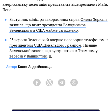
американську делегацію представить віцепрезидент Майк
Пенс.
Заступник міністра закордонних справ
Олена Зеркаль
заявила, що візит президента Володимира
Зеленського в США майже узгоджено
.
25 червня
Зеленський вперше поговорив телефоном із
президентом США Дональдом Трампом
. Пізніше
Зеленський заявив, що
зустрінеться з Трампом у
вересні у Вашингтоні
.
Автор:
Костя Андрейковець
Facebook
Twitter
Telegram
Viber