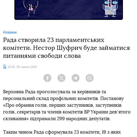
Новини
Рада створила 23 парламентських
комітети. Нестор Шуфрич буде займатися
питаннями свободи слова
Дата:
22:26, 29 серпня 2019
Facebook
Twitter
Telegram
Viber
Верховна Рада проголосувала за керівників та
персональний склад профільних комітетів. Постанову
«Про обрання голів, перших заступників, заступників
голів, секретарів та членів комітетів ВР України девʼятого
скликання» підтримали 299 народних депутатів.
Таким чином Рада сформувала 23 комітети, 19 з яких