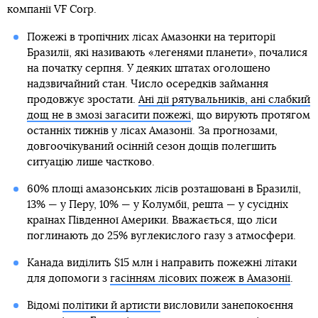
компанії VF Corp.
Пожежі в тропічних лісах Амазонки на території
Бразилії, які називають «легенями планети», почалися
на початку серпня. У деяких штатах оголошено
надзвичайний стан. Число осередків займання
продовжує зростати.
Ані дії рятувальників, ані слабкий
дощ не в змозі загасити пожежі
, що вирують протягом
останніх тижнів у лісах Амазонії. За прогнозами,
довгоочікуваний осінній сезон дощів полегшить
ситуацію лише частково.
60% площі амазонських лісів розташовані в Бразилії,
13% — у Перу, 10% — у Колумбії, решта — у сусідніх
країнах Південної Америки. Вважається, що ліси
поглинають до 25% вуглекислого газу з атмосфери.
Канада виділить $15 млн і направить пожежні літаки
для допомоги з
гасінням лісових пожеж в Амазонії
.
Відомі
політики й артисти
висловили занепокоєння