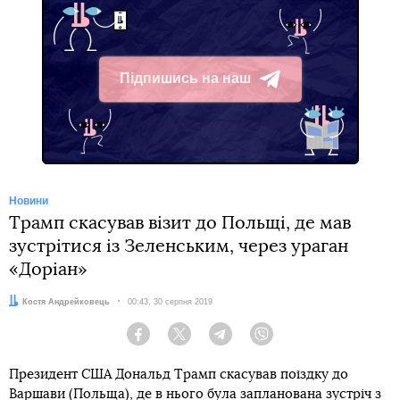
Підпишись на наш
Telegram
Новини
Трамп скасував візит до Польщі, де мав
зустрітися із Зеленським, через ураган
«Доріан»
Автор:
Костя Андрейковець
Дата:
00:43, 30 серпня 2019
Facebook
Twitter
Telegram
Viber
Президент США Дональд Трамп скасував поїздку до
Варшави (Польща), де в нього була запланована зустріч з