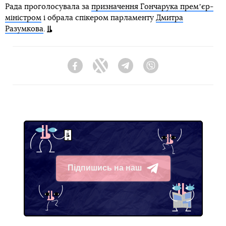
Рада проголосувала за
призначення Гончарука премʼєр-
міністром
і обрала спікером парламенту
Дмитра
Разумкова
.
Facebook
Twitter
Telegram
Viber
Підпишись на наш
Telegram