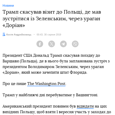
Новини
Трамп скасував візит до Польщі, де мав
зустрітися із Зеленським, через ураган
«Доріан»
Автор:
Костя Андрейковець
Дата:
00:43, 30 серпня 2019
Facebook
Twitter
Telegram
Viber
Президент США Дональд Трамп скасував поїздку до
Варшави (Польща), де в нього була запланована зустріч з
президентом Володимиром Зеленським, через ураган
«Доріан», який може зачепити штат Флорида.
Про це пише
The Washington Post
.
Трамп у найближчі дні перебуватиме у Вашингтоні.
Американський президент повинен був
відвідати
на цих
вихідних Польщу, щоб взяти 1 вересня участь у заходах до