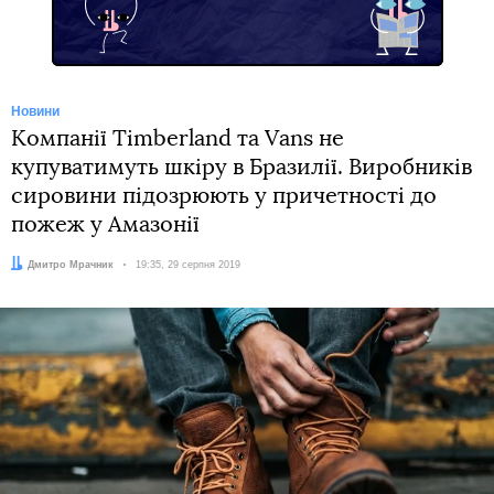
Новини
Компанії Timberland та Vans не
купуватимуть шкіру в Бразилії. Виробників
сировини підозрюють у причетності до
пожеж у Амазонії
Автор:
Дмитро Мрачник
Дата:
19:35, 29 серпня 2019