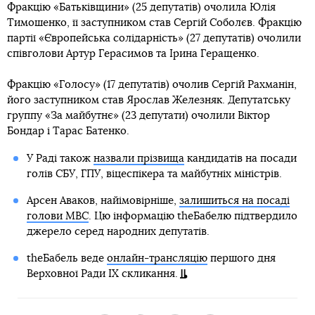
Фракцію «Батьківщини» (25 депутатів) очолила Юлія
Тимошенко, її заступником став Сергій Соболєв. Фракцію
партії «Європейська солідарність» (27 депутатів) очолили
співголови Артур Герасимов та Ірина Геращенко.
Фракцію «Голосу» (17 депутатів) очолив Сергій Рахманін,
його заступником став Ярослав Железняк. Депутатську
группу «За майбутнє» (23 депутати) очолили Віктор
Бондар і Тарас Батенко.
У Раді також
назвали прізвища
кандидатів на посади
голів СБУ, ГПУ, віцеспікера та майбутніх міністрів.
Арсен Аваков, найімовірніше,
залишиться на посаді
голови МВС
. Цю інформацію theБабелю підтвердило
джерело серед народних депутатів.
theБабель веде
онлайн-трансляцію
першого дня
Верховної Ради IX скликання.