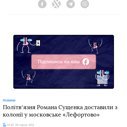
Facebook
Twitter
Telegram
Viber
Підпишись на наш
Facebook
Новини
Політвʼязня Романа Сущенка доставили з
колонії у московське «Лефортово»
Дата:
16:45, 29 серпня 2019