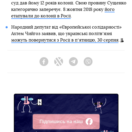
суд дав йому 12 років колонії. Свою провину Сущенко
категорично заперечує. 8 жовтня 2018 року
його
етапували до колонії в Росії
.
Народний депутат від «Європейської солідарності»
Ахтем Чийгоз заявив, що українські політвʼязні
можуть повернутися з Росії в пʼятницю, 30 серпня
.
Facebook
Twitter
Telegram
Viber
Підпишись на наш
Facebook