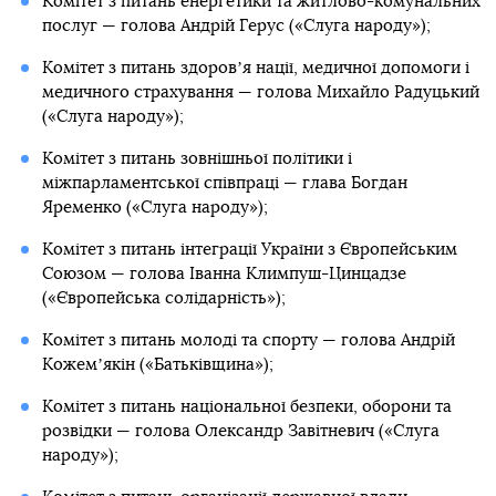
Комітет з питань енергетики та житлово-комунальних
послуг — голова Андрій Герус («Слуга народу»);
Комітет з питань здоровʼя нації, медичної допомоги і
медичного страхування — голова Михайло Радуцький
(«Слуга народу»);
Комітет з питань зовнішньої політики і
міжпарламентської співпраці — глава Богдан
Яременко («Слуга народу»);
Комітет з питань інтеграції України з Європейським
Союзом — голова Іванна Климпуш-Цинцадзе
(«Європейська солідарність»);
Комітет з питань молоді та спорту — голова Андрій
Кожемʼякін («Батьківщина»);
Комітет з питань національної безпеки, оборони та
розвідки — голова Олександр Завітневич («Слуга
народу»);