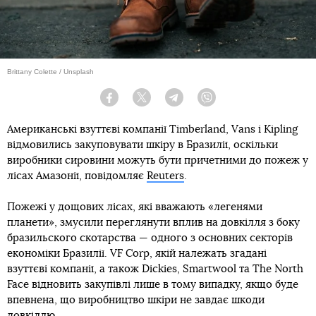
Brittany Colette / Unsplash
Facebook
Twitter
Telegram
Viber
Американські взуттєві компанії Timberland, Vans і Kipling
відмовились закуповувати шкіру в Бразилії, оскільки
виробники сировини можуть бути причетними до пожеж у
лісах Амазонії, повідомляє
Reuters
.
Пожежі у дощових лісах, які вважають «легенями
планети», змусили переглянути вплив на довкілля з боку
бразильского скотарства — одного з основних секторів
економіки Бразилії. VF Corp, якій належать згадані
взуттєві компанії, а також Dickies, Smartwool та The North
Face відновить закупівлі лише в тому випадку, якщо буде
впевнена, що виробництво шкіри не завдає шкоди
довкіллю.