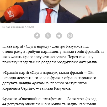
Гонтар Володимир / УНІАН
Facebook
Twitter
Telegram
Viber
Глава партії «Слуга народу» Дмитро Разумков під
стенограму з трибуни парламенту назвав голів фракцій, за
яких мають проголосувати депутати. Через технічну
помилку нардепам не роздали роздруківки матеріалів.
«Фракція партії «Слуга народу», склад фракції — 254
народні депутати, головою фракції обрано народного
депутата Давида Арахамію, першим заступником —
Корнієнка Сергія», — зачитав Разумков.
Фракцію «Опозиційної платформи — За життя» (склад —
44 депутати) очолили Юрій Бойко та Вадим Рабінович.