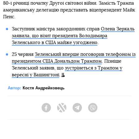
80-ї річниці початку Другої світової війни. Замість Трампа
американську делегацію представить віцепрезидент Майк
Пенс.
Заступник міністра закордонних справ
Олена Зеркаль
заявила, що візит президента Володимира
Зеленського в США майже узгоджено
.
25 червня
Зеленський вперше поговорив телефоном із
президентом США Дональдом Трампом
. Пізніше
Зеленський заявив, що
зустрінеться з Трампом у
вересні у Вашингтоні
.
Автор:
Костя Андрейковець
Facebook
Twitter
Telegram
Viber