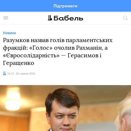
Підтримати
Facebook
Telegram
Twitter
Instagram
Меню
По
по
сай
Новини
Разумков назвав голів парламентських
фракцій: «Голос» очолив Рахманін, а
«Євросолідарність» — Герасимов і
Геращенко
Дата:
13:47, 29 серпня 2019