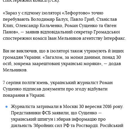
спостережної комісії (ГСК).
«Зараз у слідчому ізоляторі «Лефортово» точно
перебувають Володимир Балух, Павло Гриб, Станіслав
Клих, Олександр Кольченко, Роман Сущенко та Євген
Панов», — заявив відповідальний секретар Громадської
спостережної комісії Іван Мельников агентству Інтерфакс.
Він не виключив, що в ізоляторі також утримують й інших
громадян України. «Загалом, за моїми даними, понад 30
осіб, зокрема заарештовані українські моряки», — додав
Мельников.
7 серпня політвʼязень, український журналіст Роман
Сущенко підписав документи про згоду відбувати
покарання в Україні.
Журналіста затримали в Москві 30 вересня 2016 року.
Представники ФСБ заявили, що Сущенко —
український шпигун і збирав інформацію про
діяльність Збройних сил РФ та Росгвардії. Російський