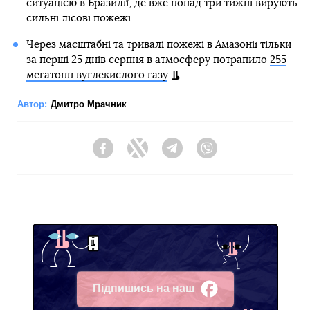
ситуацією в Бразилії, де вже понад три тижні вирують
сильні лісові пожежі.
Через масштабні та тривалі пожежі в Амазонії тільки
за перші 25 днів серпня в атмосферу потрапило
255
мегатонн вуглекислого газу
.
Автор:
Дмитро Мрачник
Facebook
Twitter
Telegram
Viber
Підпишись на наш
Facebook