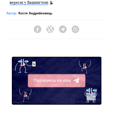
вересні у Вашингтоні
.
Автор:
Костя Андрейковець
Facebook
Twitter
Telegram
Viber
Підпишись на наш
Telegram