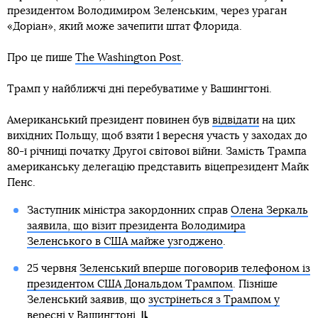
президентом Володимиром Зеленським, через ураган
«Доріан», який може зачепити штат Флорида.
Про це пише
The Washington Post
.
Трамп у найближчі дні перебуватиме у Вашингтоні.
Американський президент повинен був
відвідати
на цих
вихідних Польщу, щоб взяти 1 вересня участь у заходах до
80-ї річниці початку Другої світової війни. Замість Трампа
американську делегацію представить віцепрезидент Майк
Пенс.
Заступник міністра закордонних справ
Олена Зеркаль
заявила, що візит президента Володимира
Зеленського в США майже узгоджено
.
25 червня
Зеленський вперше поговорив телефоном із
президентом США Дональдом Трампом
. Пізніше
Зеленський заявив, що
зустрінеться з Трампом у
вересні у Вашингтоні
.