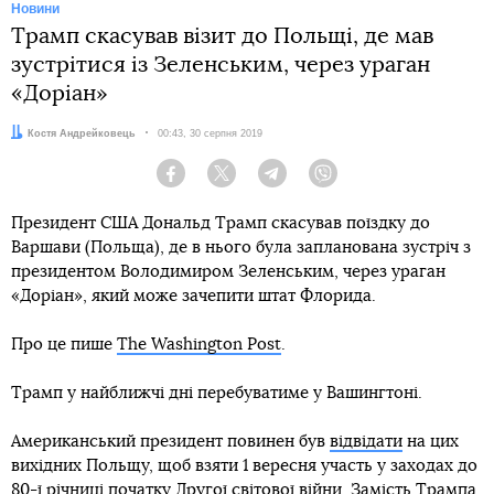
Новини
Трамп скасував візит до Польщі, де мав
зустрітися із Зеленським, через ураган
«Доріан»
Автор:
Костя Андрейковець
Дата:
00:43, 30 серпня 2019
Facebook
Twitter
Telegram
Viber
Президент США Дональд Трамп скасував поїздку до
Варшави (Польща), де в нього була запланована зустріч з
президентом Володимиром Зеленським, через ураган
«Доріан», який може зачепити штат Флорида.
Про це пише
The Washington Post
.
Трамп у найближчі дні перебуватиме у Вашингтоні.
Американський президент повинен був
відвідати
на цих
вихідних Польщу, щоб взяти 1 вересня участь у заходах до
80-ї річниці початку Другої світової війни. Замість Трампа