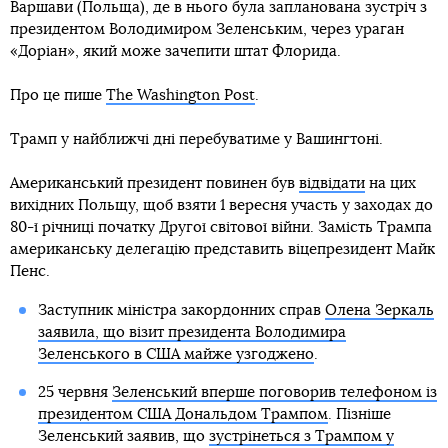
Варшави (Польща), де в нього була запланована зустріч з
президентом Володимиром Зеленським, через ураган
«Доріан», який може зачепити штат Флорида.
Про це пише
The Washington Post
.
Трамп у найближчі дні перебуватиме у Вашингтоні.
Американський президент повинен був
відвідати
на цих
вихідних Польщу, щоб взяти 1 вересня участь у заходах до
80-ї річниці початку Другої світової війни. Замість Трампа
американську делегацію представить віцепрезидент Майк
Пенс.
Заступник міністра закордонних справ
Олена Зеркаль
заявила, що візит президента Володимира
Зеленського в США майже узгоджено
.
25 червня
Зеленський вперше поговорив телефоном із
президентом США Дональдом Трампом
. Пізніше
Зеленський заявив, що
зустрінеться з Трампом у