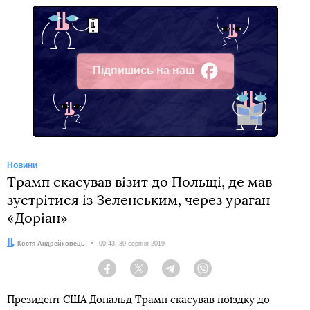
Підпишись на наш
Facebook
Новини
Трамп скасував візит до Польщі, де мав
зустрітися із Зеленським, через ураган
«Доріан»
Автор:
Костя Андрейковець
Дата:
00:43, 30 серпня 2019
Facebook
Twitter
Telegram
Viber
Президент США Дональд Трамп скасував поїздку до