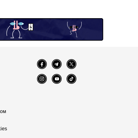
Facebook
Telegram
Twitter
Instagram
YouTube
TikTok
том
ies