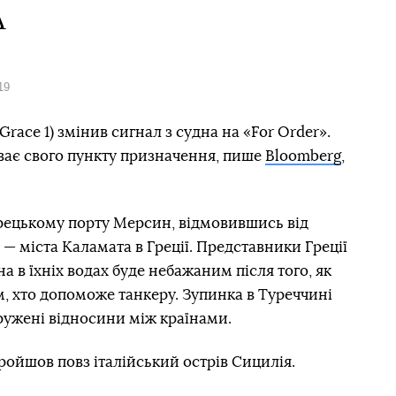
А
19
Grace 1) змінив сигнал з судна на «For Order».
ває свого пункту призначення, пише
Bloomberg
,
урецькому порту Мерсин, відмовившись від
— міста Каламата в Греції. Представники Греції
 в їхніх водах буде небажаним після того, як
, хто допоможе танкеру. Зупинка в Туреччині
пружені відносини між країнами.
пройшов повз італійський острів Сицилія.