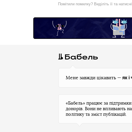
Помітили помилку? Виділіть її та натисн
як і
Мене завжди цікавить —
«Бабель» працює за підтримк
донорів. Вони не впливають на
політику та зміст публікацій.