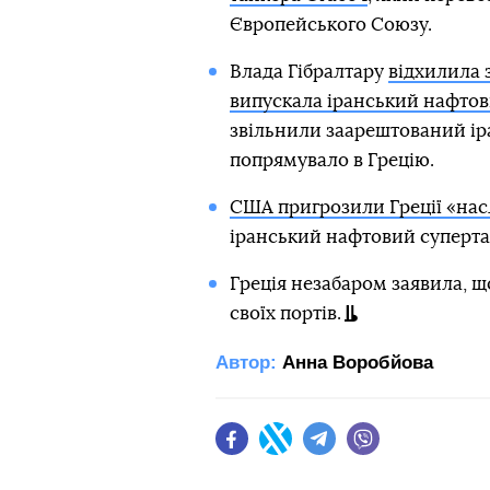
Європейського Союзу.
Влада Гібралтару
відхилила 
випускала іранський нафтов
звільнили заарештований іра
попрямувало в Грецію.
США пригрозили Греції «на
іранський нафтовий супертанк
Греція незабаром заявила, що
своїх портів.
Автор:
Анна Воробйова
Facebook
Twitter
Telegram
Viber