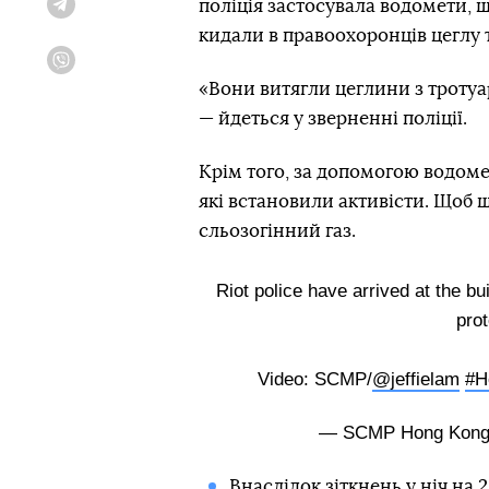
поліція застосувала водомети, щ
Telegram
кидали в правоохоронців цеглу 
Viber
«Вони витягли цеглини з тротуар
— йдеться у зверненні поліції.
Крім того, за допомогою водомет
які встановили активісти. Щоб
сльозогінний газ.
Riot police have arrived at the bu
prot
Video: SCMP/
@jeffielam
#H
— SCMP Hong Kon
Внаслідок зіткнень у ніч на 