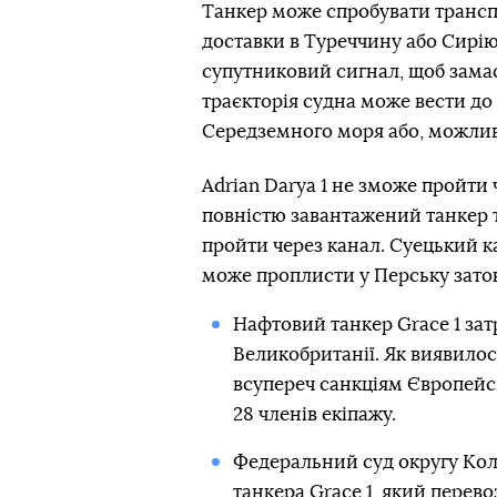
Танкер може спробувати трансп
доставки в Туреччину або Сирію
супутниковий сигнал, щоб зама
траєкторія судна може вести до 
Середземного моря або, можливо
Adrian Darya 1 не зможе пройти 
повністю завантажений танкер т
пройти через канал. Суецький к
може проплисти у Перську заток
Нафтовий танкер Grace 1 за
Великобританії. Як виявилос
всупереч санкціям Європейс
28 членів екіпажу.
Федеральний суд округу Ко
танкера Grace 1
, який перево