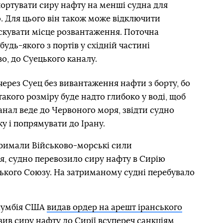
ортувати сиру нафту на менші судна для
. Для цього він також може відключити
скувати місце розвантаження. Поточна
будь-якого з портів у східній частині
, до Суецького каналу.
через Суец без вивантаження нафти з борту, бо
акого розміру буде надто глибоко у воді, щоб
анал веде до Червоного моря, звідти судно
у і попрямувати до Ірану.
тримали Військово-морські сили
я, судно перевозило сиру нафту в Сирію
ького Союзу. На затриманому судні перебувало
лумбія США
видав ордер на арешт іранського
зив сиру нафту до Сирії всупереч санкціям