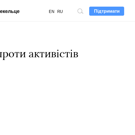
Підтримати
екельце
Пошук
EN
RU
по
сайту
проти активістів