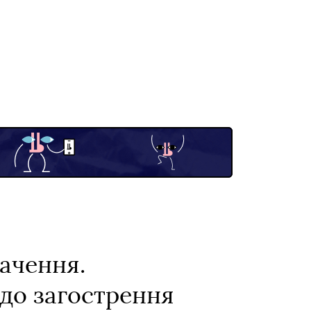
начення.
 до загострення