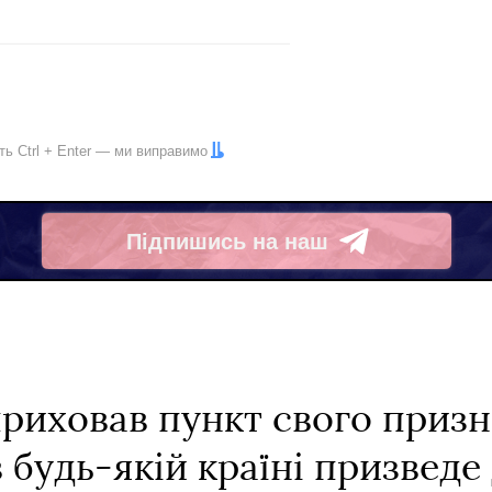
іть
Ctrl
+
Enter
— ми виправимо
Підпишись на наш
Telegram
приховав пункт свого приз
 будь-якій країні призведе