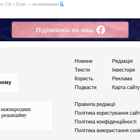
іть
Ctrl
+
Enter
— ми виправимо
Підпишись на наш
Facebook
Новини
Редакція
Тексти
Інвестори
Користь
Реклама
 чому
Подкасти
Карта сайту
Правила редакції
и міжнародних
Політика користування сай
 редакційну
Політика конфіденційності
Політика використання cook