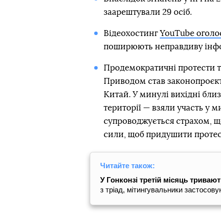
заарештували 29 осіб.
Відеохостинг
YouTube оголос
поширюють неправдиву інфор
Продемократичні протести т
Приводом став законопроєкт
Китай. У минулі вихідні бли
території — взяли участь у 
супроводжується страхом, щ
сили, щоб придушити протес
Читайте також:
У Гонконзі третій місяць триваю
з тріад, мітингувальники застосову