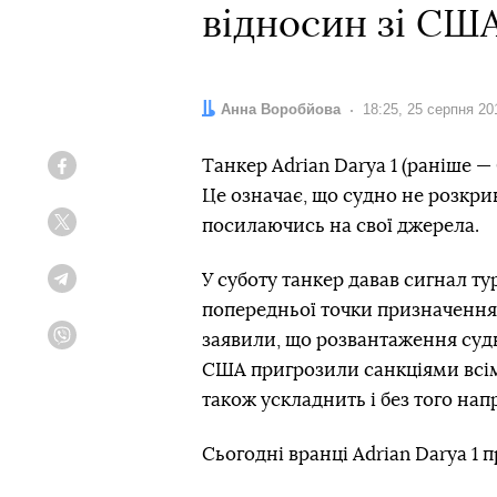
відносин зі СШ
Автор:
Анна Воробйова
Дата:
18:25, 25 серпня 20
Танкер Adrian Darya 1 (раніше — 
Facebook
Це означає, що судно не розкри
посилаючись на свої джерела.
Twitter
У суботу танкер давав сигнал т
Telegram
попередньої точки призначення 
заявили, що розвантаження судна
Viber
США пригрозили санкціями всім
також ускладнить і без того на
Сьогодні вранці Adrian Darya 1 