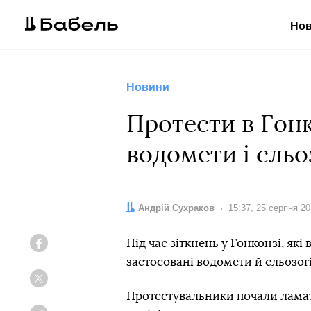
Но
Новини
Протести в Гонк
водомети і сльо
Автор:
Андрій Сухраков
Дата:
15:37, 25 серпня 2
Під час зіткнень у Гонконзі, які
Facebook
застосовані водомети й сльозог
Twitter
Протестувальники почали ламат