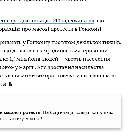
ив про деактивацію 210 відеоканалів
, що
мацію про масові протести в Гонконзі.
ривають у Гонконгу протягом декількох тижнів.
, що дозволяє екстрадицію в материковий
зько 1,7 мільйона людей — чверть населення
мирному марші. Але зростання насильства
о Китай може використовувати свої військові
ти.
ть масові протести.
На боці влади поліція і «тітушки»
ють тактику Брюса Лі