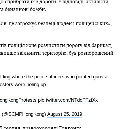
об прибрати їх з дороги. У відповідь активісти
та бензинові бомби.
ів, це загрожує безпеці людей і поліцейських»,
ів поліція хоче розчистити дорогу від барикад,
 швидше звільнити територію, був розпорошений
ilding where the police officers who pointed guns at
esters were holing up
ongKongProtests
pic.twitter.com/NTdoPTziXx
g (@SCMPHongKong)
August 25, 2019
25 серпня,
правоохоронці Гонконгу