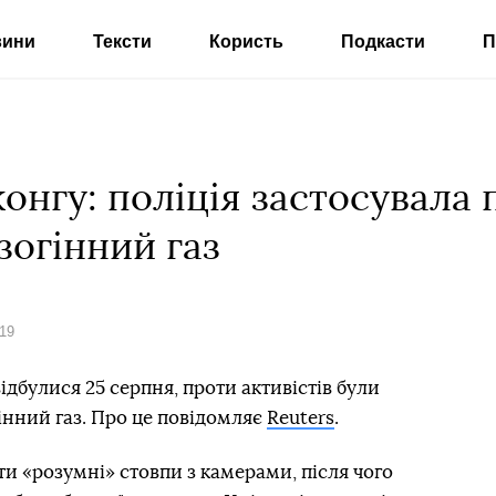
вини
Тексти
Користь
Подкасти
П
онгу: поліція застосувала 
зогінний газ
019
 відбулися 25 серпня, проти активістів були
інний газ. Про це повідомляє
Reuters
.
и «розумні» стовпи з камерами, після чого