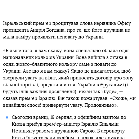
Ізраїльський премʼєр процитував слова керівника Офісу
президента Андрія Богдана, про те, що його дружина не
мала наміру проявляти неповагу до України.
«Більше того, я вам скажу, вона спеціально обрала одяг
національних кольорів України. Вона вийшла з літака в
одязі жовто-блакитного кольору саме з поваги до
України. Але що я вам скажу? Якщо це вимагається, щоб
звернули увагу на візит, який приносить договір про зону
вільної торгівлі, представництво України в Єрусалимі (і
будуть інші важливі досягнення), нехай так і буде», —
сказав премʼєр Ізраїлю. Він також пожартував: «Схоже, ми
винайшли спосіб привернути увагу. Продовжимо».
Сьогодні вранці, 19 серпня, з офіційним візитом до
Києва прибув премʼєр-міністр Ізраїлю Біньямін
Нетаньягу разом з дружиною Сарою. В аеропорту
Києва їх зустрічали «хлібом і сіллю», але
дружина