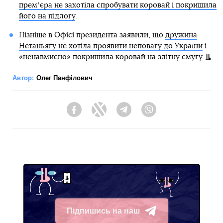
премʼєра не захотіла спробувати коровай і покришила
його на підлогу
.
Пізніше в Офісі президента заявили, що
дружина
Нетаньягу не хотіла проявити неповагу до України
і
«ненавмисно» покришила коровай на злітну смугу.
Автор:
Олег Панфілович
Facebook
Twitter
Telegram
Viber
Підпишись на наш
Telegram