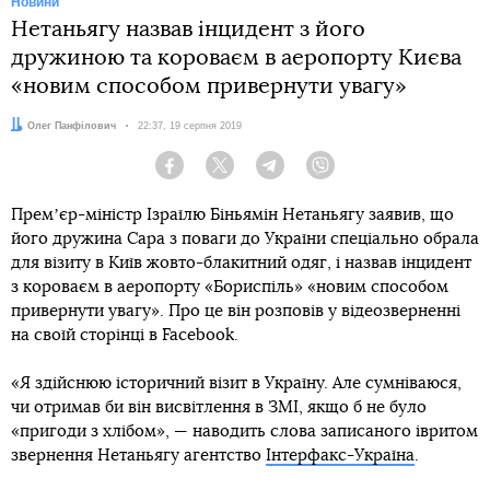
Новини
Нетаньягу назвав інцидент з його
дружиною та короваєм в аеропорту Києва
«новим способом привернути увагу»
Автор:
Олег Панфілович
Дата:
22:37, 19 серпня 2019
Facebook
Twitter
Telegram
Viber
Премʼєр-міністр Ізраїлю Біньямін Нетаньягу заявив, що
його дружина Сара з поваги до України спеціально обрала
для візиту в Київ жовто-блакитний одяг, і назвав інцидент
з короваєм в аеропорту «Бориспіль» «новим способом
привернути увагу». Про це він розповів у відеозверненні
на своїй сторінці в Facebook.
«Я здійснюю історичний візит в Україну. Але сумніваюся,
чи отримав би він висвітлення в ЗМІ, якщо б не було
«пригоди з хлібом», — наводить слова записаного івритом
звернення Нетаньягу агентство
Інтерфакс-Україна
.