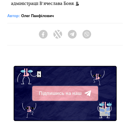
адміністрації Вʼячеслава Боня.
Автор:
Олег Панфілович
Facebook
Twitter
Telegram
Viber
Підпишись на наш
Telegram