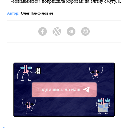
«ненавмисно» покришила коровай на злітну смугу.
Автор:
Олег Панфілович
Facebook
Twitter
Telegram
Viber
Підпишись на наш
Telegram