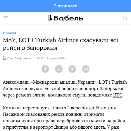
Підтримати
Facebook
Telegram
Twitter
Instagram
Меню
По
по
сай
Новини
МАУ, LOT і Turkish Airlines скасували всі
рейси в Запоріжжя
Автор:
Олег Панфілович
Дата:
20:32, 19 серпня 2019
Facebook
Twitter
Telegram
Viber
Авіакомпанії «Міжнародні авіалінії України», LOT і Turkish
Airlines скасовують усі свої рейси в аеропорт Запоріжжя
через ремонт злітно-посадкової смуги, повідомляє
ЦТС
.
Компанії перестануть літати з 2 вересня до 15 жовтня.
Пасажири скасованих рейсів повинні отримати
повідомлення про право перебронювати квитки на рейси
з прибуттям в аеропорт Дніпра або іншого міста. У разі