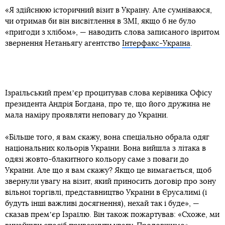
«Я здійснюю історичний візит в Україну. Але сумніваюся,
чи отримав би він висвітлення в ЗМІ, якщо б не було
«пригоди з хлібом», — наводить слова записаного івритом
звернення Нетаньягу агентство
Інтерфакс-Україна
.
Ізраїльський премʼєр процитував слова керівника Офісу
президента Андрія Богдана, про те, що його дружина не
мала наміру проявляти неповагу до України.
«Більше того, я вам скажу, вона спеціально обрала одяг
національних кольорів України. Вона вийшла з літака в
одязі жовто-блакитного кольору саме з поваги до
України. Але що я вам скажу? Якщо це вимагається, щоб
звернули увагу на візит, який приносить договір про зону
вільної торгівлі, представництво України в Єрусалимі (і
будуть інші важливі досягнення), нехай так і буде», —
сказав премʼєр Ізраїлю. Він також пожартував: «Схоже, ми