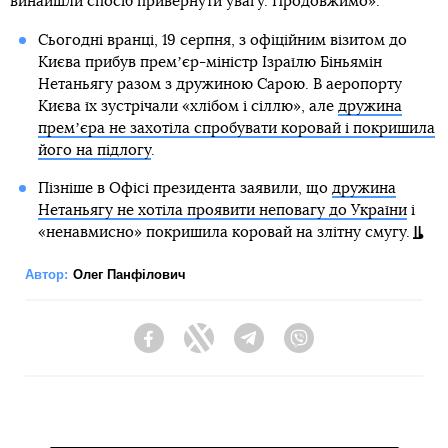
винайшли спосіб привернути увагу. Продовжимо».
Сьогодні вранці, 19 серпня, з офіційним візитом до
Києва прибув премʼєр-міністр Ізраїлю Біньямін
Нетаньягу разом з дружиною Сарою. В аеропорту
Києва їх зустрічали «хлібом і сіллю», але
дружина
премʼєра не захотіла спробувати коровай і покришила
його на підлогу
.
Пізніше в Офісі президента заявили, що
дружина
Нетаньягу не хотіла проявити неповагу до України
і
«ненавмисно» покришила коровай на злітну смугу.
Автор:
Олег Панфілович
Facebook
Twitter
Telegram
Viber