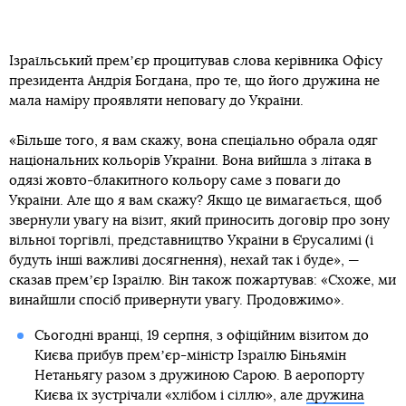
Ізраїльський премʼєр процитував слова керівника Офісу
президента Андрія Богдана, про те, що його дружина не
мала наміру проявляти неповагу до України.
«Більше того, я вам скажу, вона спеціально обрала одяг
національних кольорів України. Вона вийшла з літака в
одязі жовто-блакитного кольору саме з поваги до
України. Але що я вам скажу? Якщо це вимагається, щоб
звернули увагу на візит, який приносить договір про зону
вільної торгівлі, представництво України в Єрусалимі (і
будуть інші важливі досягнення), нехай так і буде», —
сказав премʼєр Ізраїлю. Він також пожартував: «Схоже, ми
винайшли спосіб привернути увагу. Продовжимо».
Сьогодні вранці, 19 серпня, з офіційним візитом до
Києва прибув премʼєр-міністр Ізраїлю Біньямін
Нетаньягу разом з дружиною Сарою. В аеропорту
Києва їх зустрічали «хлібом і сіллю», але
дружина