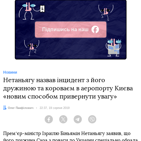
Підпишись на наш
Facebook
Новини
Нетаньягу назвав інцидент з його
дружиною та короваєм в аеропорту Києва
«новим способом привернути увагу»
Автор:
Олег Панфілович
Дата:
22:37, 19 серпня 2019
Facebook
Twitter
Telegram
Viber
Премʼєр-міністр Ізраїлю Біньямін Нетаньягу заявив, що
його дружина Сара з поваги до України спеціально обрала