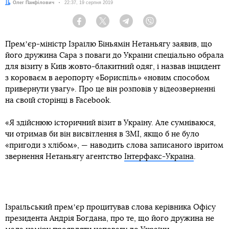
Автор:
Олег Панфілович
Дата:
22:37, 19 серпня 2019
Facebook
Twitter
Telegram
Viber
Премʼєр-міністр Ізраїлю Біньямін Нетаньягу заявив, що
його дружина Сара з поваги до України спеціально обрала
для візиту в Київ жовто-блакитний одяг, і назвав інцидент
з короваєм в аеропорту «Бориспіль» «новим способом
привернути увагу». Про це він розповів у відеозверненні
на своїй сторінці в Facebook.
«Я здійснюю історичний візит в Україну. Але сумніваюся,
чи отримав би він висвітлення в ЗМІ, якщо б не було
«пригоди з хлібом», — наводить слова записаного івритом
звернення Нетаньягу агентство
Інтерфакс-Україна
.
Ізраїльський премʼєр процитував слова керівника Офісу
президента Андрія Богдана, про те, що його дружина не