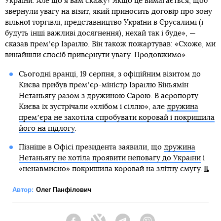
України. Але що я вам скажу? Якщо це вимагається, щоб
звернули увагу на візит, який приносить договір про зону
вільної торгівлі, представництво України в Єрусалимі (і
будуть інші важливі досягнення), нехай так і буде», —
сказав премʼєр Ізраїлю. Він також пожартував: «Схоже, ми
винайшли спосіб привернути увагу. Продовжимо».
Сьогодні вранці, 19 серпня, з офіційним візитом до
Києва прибув премʼєр-міністр Ізраїлю Біньямін
Нетаньягу разом з дружиною Сарою. В аеропорту
Києва їх зустрічали «хлібом і сіллю», але
дружина
премʼєра не захотіла спробувати коровай і покришила
його на підлогу
.
Пізніше в Офісі президента заявили, що
дружина
Нетаньягу не хотіла проявити неповагу до України
і
«ненавмисно» покришила коровай на злітну смугу.
Автор:
Олег Панфілович