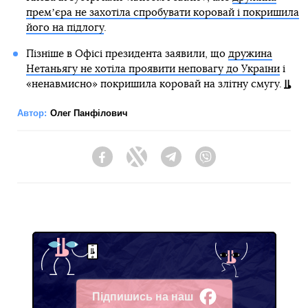
премʼєра не захотіла спробувати коровай і покришила
його на підлогу
.
Пізніше в Офісі президента заявили, що
дружина
Нетаньягу не хотіла проявити неповагу до України
і
«ненавмисно» покришила коровай на злітну смугу.
Автор:
Олег Панфілович
Facebook
Twitter
Telegram
Viber
Підпишись на наш
Facebook