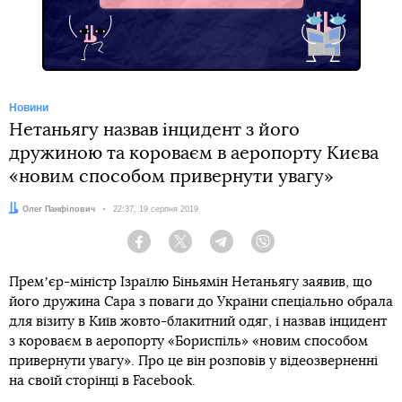
Новини
Нетаньягу назвав інцидент з його
дружиною та короваєм в аеропорту Києва
«новим способом привернути увагу»
Автор:
Олег Панфілович
Дата:
22:37, 19 серпня 2019
Facebook
Twitter
Telegram
Viber
Премʼєр-міністр Ізраїлю Біньямін Нетаньягу заявив, що
його дружина Сара з поваги до України спеціально обрала
для візиту в Київ жовто-блакитний одяг, і назвав інцидент
з короваєм в аеропорту «Бориспіль» «новим способом
привернути увагу». Про це він розповів у відеозверненні
на своїй сторінці в Facebook.