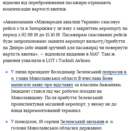
відмови від перебронювання пасажири отримають
компенсацію вартості квитків.
«Авіакомпанія «Міжнародні авіалінії України» скасовує
рейси з та в Запоріжжя у звʼязку з закриттям аеропорту на
період з 02.09.19 до 15.10.19. Пасажирам скасованих рейсів
буде запропоновано змінити аеропорт вильоту/прибуття
на Дніпро (або інший зручний для пасажира) чи повернути
вартість квитка», — відповіли виданню в МАУ. Такі ж
рішення ухвалили в LOT і Turkish Airlines.
У липні президент Володимир Зеленський
попросив в.
о. глави Миколаївської області Вʼячеслава Боня
написати заяву про відставку
за власним бажанням.
Інцидент стався під час робочої поїздки на
Миколаївщину. Після прибуття Зеленський
проінспектував місцевий аеропорт, у якому не до
кінця відремонтований термінал.
У понеділок, 19 серпня
Зеленський звільнив
в. о.
голови Миколаївської обласної державної