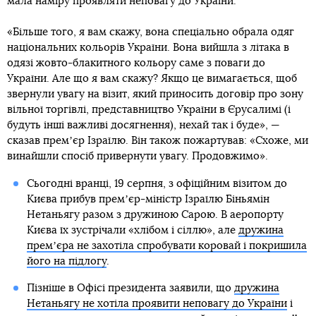
мала наміру проявляти неповагу до України.
«Більше того, я вам скажу, вона спеціально обрала одяг
національних кольорів України. Вона вийшла з літака в
одязі жовто-блакитного кольору саме з поваги до
України. Але що я вам скажу? Якщо це вимагається, щоб
звернули увагу на візит, який приносить договір про зону
вільної торгівлі, представництво України в Єрусалимі (і
будуть інші важливі досягнення), нехай так і буде», —
сказав премʼєр Ізраїлю. Він також пожартував: «Схоже, ми
винайшли спосіб привернути увагу. Продовжимо».
Сьогодні вранці, 19 серпня, з офіційним візитом до
Києва прибув премʼєр-міністр Ізраїлю Біньямін
Нетаньягу разом з дружиною Сарою. В аеропорту
Києва їх зустрічали «хлібом і сіллю», але
дружина
премʼєра не захотіла спробувати коровай і покришила
його на підлогу
.
Пізніше в Офісі президента заявили, що
дружина
Нетаньягу не хотіла проявити неповагу до України
і