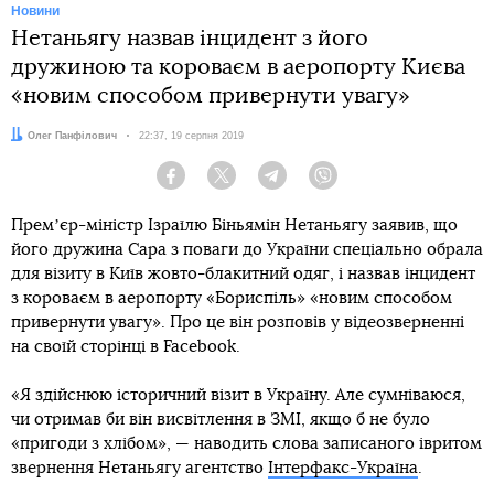
Новини
Нетаньягу назвав інцидент з його
дружиною та короваєм в аеропорту Києва
«новим способом привернути увагу»
Автор:
Олег Панфілович
Дата:
22:37, 19 серпня 2019
Facebook
Twitter
Telegram
Viber
Премʼєр-міністр Ізраїлю Біньямін Нетаньягу заявив, що
його дружина Сара з поваги до України спеціально обрала
для візиту в Київ жовто-блакитний одяг, і назвав інцидент
з короваєм в аеропорту «Бориспіль» «новим способом
привернути увагу». Про це він розповів у відеозверненні
на своїй сторінці в Facebook.
«Я здійснюю історичний візит в Україну. Але сумніваюся,
чи отримав би він висвітлення в ЗМІ, якщо б не було
«пригоди з хлібом», — наводить слова записаного івритом
звернення Нетаньягу агентство
Інтерфакс-Україна
.