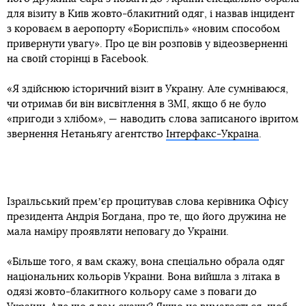
для візиту в Київ жовто-блакитний одяг, і назвав інцидент
з короваєм в аеропорту «Бориспіль» «новим способом
привернути увагу». Про це він розповів у відеозверненні
на своїй сторінці в Facebook.
«Я здійснюю історичний візит в Україну. Але сумніваюся,
чи отримав би він висвітлення в ЗМІ, якщо б не було
«пригоди з хлібом», — наводить слова записаного івритом
звернення Нетаньягу агентство
Інтерфакс-Україна
.
Ізраїльський премʼєр процитував слова керівника Офісу
президента Андрія Богдана, про те, що його дружина не
мала наміру проявляти неповагу до України.
«Більше того, я вам скажу, вона спеціально обрала одяг
національних кольорів України. Вона вийшла з літака в
одязі жовто-блакитного кольору саме з поваги до