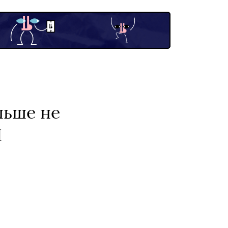
ільше не
І