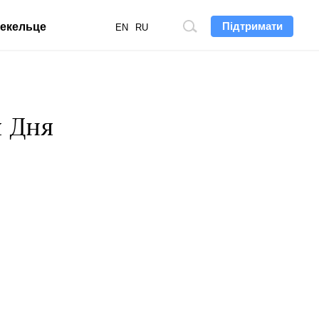
Підтримати
екельце
Пошук
EN
RU
по
сайту
я Дня