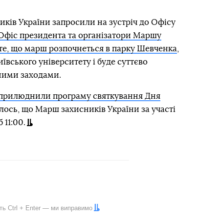
ків України запросили на зустріч до Офісу
і Офіс президента та організатори Маршу
те, що марш розпочнеться в парку Шевченка
,
вського університету і буде суттєво
вними заходами.
прилюднили програму святкування Дня
чалось, що Марш захисників України за участі
 11:00.
іть
Ctrl
+
Enter
— ми виправимо