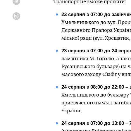
Транспорт не зможе проїхати:
Telegram
23 серпня з 07:00 до закінче
Viber
Хмельницького до вул. Прорі
Державного Прапора України 
міської ради (вул. Хрещатик, 
23 серпня з 07:00 до 24 серп
пам’ятника М. Гоголю, а тако
Русанівського бульвару) на 
масового заходу «Забіг у ви
24 серпня з 08:00 до 22:00 –
Хмельницького до бульвару 
присвяченого пам’яті загибли
України;
24 серпня з 07:00 до 13:00
– 