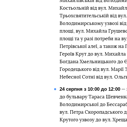
Михайлівській від Володимир
Костьольній від вул. Михайлі
Трьохсвятительській від вул
Володимирському узвозі від
площі, вул. Михайла Грушевс
площі та у разі потреби на в
Петрівської алеї, а також на 
Героїв Крут до вул. Михайла 
Богдана Хмельницького до Єв
Городецького від вул. Марії 
Небесної Сотні від вул. Ольг
24 серпня з 10:00 до 12:00
— 
до бульвару Тараса Шевченка
Володимирської до Бессарабс
вул. Петра Скоропадського до
Крутого узвозу до вул. Хреща