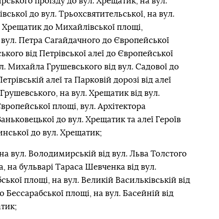
ського проїзду до вул. Хрещатик, на вул.
вської до вул. Трьохсвятительської, на вул.
. Хрещатик до Михайлівської площі,
 вул. Петра Сагайдачного до Європейської
ького від Петрівської алеї до Європейської
ул. Михайла Грушевського від вул. Садової до
Петрівській алеї та Парковій дорозі від алеї
Грушевського, на вул. Хрещатик від вул.
ропейської площі, вул. Архітектора
Заньковецької до вул. Хрещатик та алеї Героїв
инської до вул. Хрещатик;
на вул. Володимирській від вул. Льва Толстого
, на бульварі Тараса Шевченка від вул.
ької площі, на вул. Великій Васильківській від
 Бессарабської площі, на вул. Басейній від
тик;