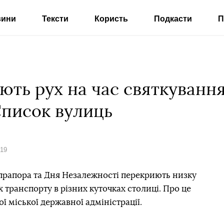
вини
Тексти
Користь
Подкасти
П
ють рух на час святкуванн
Список вулиць
019
 прапора та Дня Незалежності перекриють низку
 транспорту в різних куточках столиці. Про це
ї міської державної адміністрації.