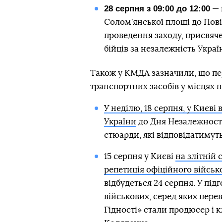
28 серпня з 09:00 до 12:00
— 
Солом’янської площі до Пові
проведення заходу, присвяче
бійців за незалежність Украї
Також у КМДА зазначили, що пе
транспортних засобів у місцях п
У неділю, 18 серпня, у Києв
України
до Дня Незалежності.
стюарди, які відповідатимуть
15 серпня у Києві
на злітній 
репетиція офіційного війсь
відбудеться 24 серпня. У під
військових, серед яких пер
Гідності» стали продюсер і 