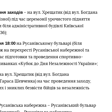
ння заходів
– на вул. Хрещатик (від вул. Богдана
зної) під час церемонії урочистого підняття
біля адміністративної будівлі Київської
36);
ня 18:00
на Русанівському бульварі (біля
ж на перехресті Русанівської набережної та
час підготовки та проведення спортивно-
шиванках «Кубок до Дня Незалежності України»;
на вул. Хрещатик (від вул. Богдана
Тараса Шевченка) на час проведення заходу,
х і зниклих безвісти бійців за незалежність
Русанівська набережна – Русанівський бульвар