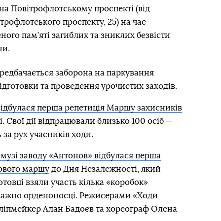
на Повітрофлотському проспекті (від
трофлотського проспекту, 25) на час
ного пам’яті загиблих та зниклих безвісти
ни.
редбачається заборона на паркування
ідготовки та проведення урочистих заходів.
і відбулася перша репетиція Маршу захисників
 Свої дії відпрацювали близько 100 осіб —
 за рух учасників ходи.
смузі заводу «Антонов» відбулася перша
кового маршу
до Дня Незалежності, який
готовці взяли участь кілька «коробок»
еважно орденоносці. Режисерами «Ходи
кліпмейкер Алан Бадоєв та хореограф Олена