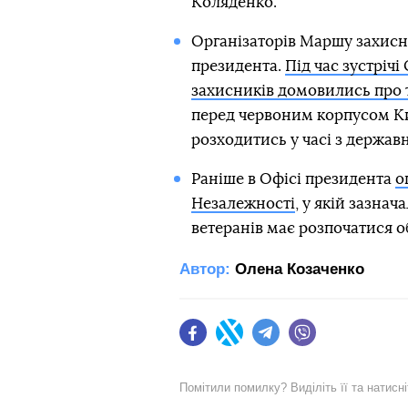
Коляденко.
Організаторів Маршу захисни
президента.
Під час зустріч
захисників домовились про 
перед червоним корпусом Киї
розходитись у часі з держа
Раніше в Офісі президента
о
Незалежності
, у якій зазна
ветеранів має розпочатися об
Автор:
Олена Козаченко
Facebook
Twitter
Telegram
Viber
Помітили помилку? Виділіть її та натисн