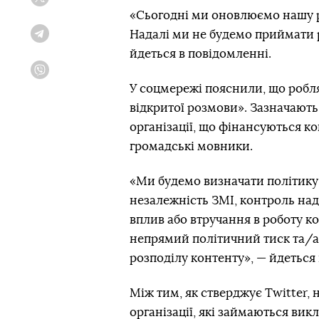
Twitter
«Сьогодні ми оновлюємо нашу 
Надалі ми не будемо приймати 
Telegram
йдеться в повідомленні.
Viber
У соцмережі пояснили, що робля
відкритої розмови». Зазначают
організації, що фінансуються к
громадські мовники.
«Ми будемо визначати політику 
незалежність ЗМІ, контроль над
вплив або втручання в роботу ко
непрямий політичний тиск та/а
розподілу контенту», — йдеться
Між тим, як стверджує Twitter,
організації, які займаються ви