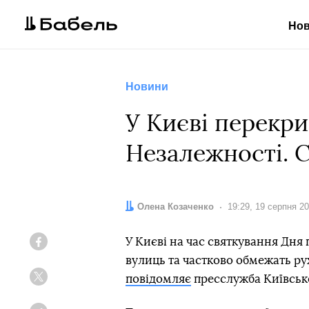
Но
Новини
У Києві перекри
Незалежності. 
Автор:
Олена Козаченко
Дата:
19:29, 19 серпня 2
У Києві на час святкування Дня
Facebook
вулиць та частково обмежать рух
повідомляє
пресслужба Київсько
Twitter