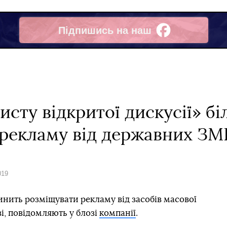
Підпишись на наш
Facebook
хисту відкритої дискусії» б
рекламу від державних ЗМ
019
нить розміщувати рекламу від засобів масової
і, повідомляють у блозі
компанії
.