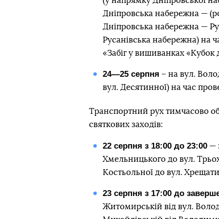
(у напрямку Дніпровської на
Дніпровська набережна — (ро
Дніпровська набережна — Ру
Русанівська набережна) на 
«Забіг у вишиванках «Кубок 
24—25 серпня
– на вул. Воло
вул. Десятинної) на час про
Транспортний рух тимчасово обм
святкових заходів:
22 серпня з 18:00 до 23:00
— 
Хмельницького до вул. Трьохс
Костьольної до вул. Хрещати
23 серпня з 17:00 до заверш
Житомирській від вул. Волод