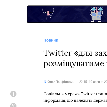
Новини
Twitter «для за
розміщуватиме 
Автор:
Олег Панфілович
Дата:
22:15, 19 серпня 2
Соціальна мережа Twitter припи
Facebook
інформації, що належать держав