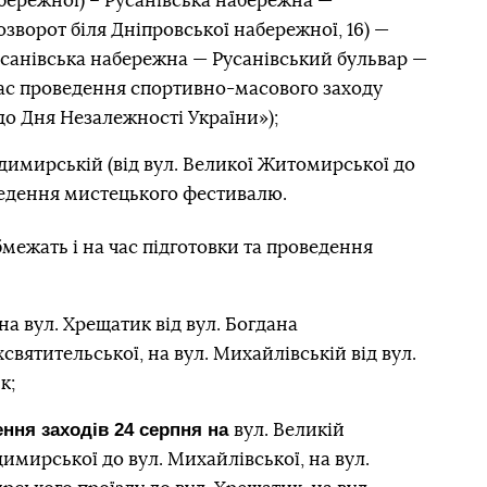
бережної) – Русанівська набережна —
зворот біля Дніпровської набережної, 16) —
санівська набережна — Русанівський бульвар —
час проведення спортивно-масового заходу
до Дня Незалежності України»);
димирській (від вул. Великої Житомирської до
ведення мистецького фестивалю.
ежать і на час підготовки та проведення
на вул. Хрещатик від вул. Богдана
вятительської, на вул. Михайлівській від вул.
к;
ення заходів 24 серпня на
вул. Великій
имирської до вул. Михайлівської, на вул.