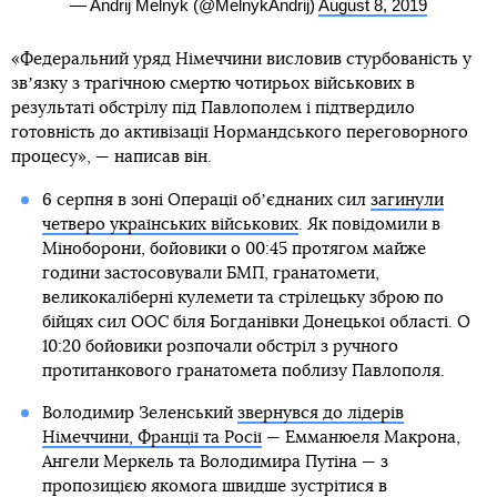
— Andrij Melnyk (@MelnykAndrij)
August 8, 2019
«Федеральний уряд Німеччини висловив стурбованість у
звʼязку з трагічною смертю чотирьох військових в
результаті обстрілу під Павлополем і підтвердило
готовність до активізації Нормандського переговорного
процесу», — написав він.
6 серпня в зоні Операції обʼєднаних сил
загинули
четверо українських військових
. Як повідомили в
Міноборони, бойовики о 00:45 протягом майже
години застосовували БМП, гранатомети,
великокаліберні кулемети та стрілецьку зброю по
бійцях сил ООС біля Богданівки Донецької області. О
10:20 бойовики розпочали обстріл з ручного
протитанкового гранатомета поблизу Павлополя.
Володимир Зеленський
звернувся до лідерів
Німеччини, Франції та Росії
— Емманюеля Макрона,
Ангели Меркель та Володимира Путіна — з
пропозицією якомога швидше зустрітися в