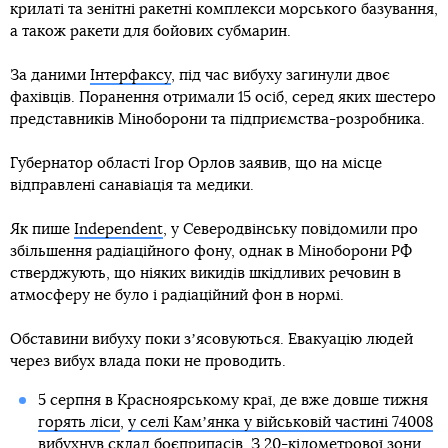
крилаті та зенітні ракетні комплекси морського базування,
а також ракети для бойових субмарин.
За даними
Інтерфаксу
, під час вибуху загинули двоє
фахівців. Поранення отримали 15 осіб, серед яких шестеро
представників Міноборони та підприємства-розробника.
Губернатор області Ігор Орлов заявив, що на місце
відправлені санавіація та медики.
Як пише
Independent
, у Северодвінську повідомили про
збільшення радіаційного фону, однак в Міноборони РФ
стверджують, що ніяких викидів шкідливих речовин в
атмосферу не було і радіаційний фон в нормі.
Обставини вибуху поки зʼясовуються. Евакуацію людей
через вибух влада поки не проводить.
5 серпня в Красноярському краї, де вже довше тижня
горять ліси
,
у селі Камʼянка у військовій частині 74008
вибухнув склад боєприпасів
. З 20-кілометрової зони