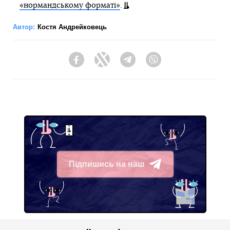
«нормандському форматі»
.
Автор:
Костя Андрейковець
Facebook
Twitter
Telegram
Viber
Підпишись на наш
Telegram