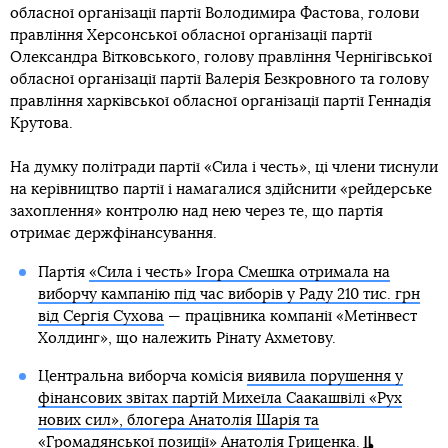
обласної організації партії Володимира Фастова, голови
правління Херсонської обласної організації партії
Олександра Вітковського, голову правління Чернігівської
обласної організації партії Валерія Безкровного та голову
правління харківської обласної організації партії Геннадія
Крутова.
На думку політради партії «Сила і честь», ці члени тиснули
на керівництво партії і намагалися здійснити «рейдерське
захоплення» контролю над нею через те, що партія
отримає держфінансування.
Партія
«Сила і честь» Ігора Смешка отримала на
виборчу кампанію під час виборів у Раду 210 тис. грн
від Сергія Сухова
— працівника компанії «Метінвест
Холдинг», що належить Рінату Ахметову.
Центральна виборча комісія
виявила порушення у
фінансових звітах партій Михеїла Саакашвілі «Рух
нових сил», блогера Анатолія Шарія та
«Громадянської позиції» Анатолія Гриценка
.