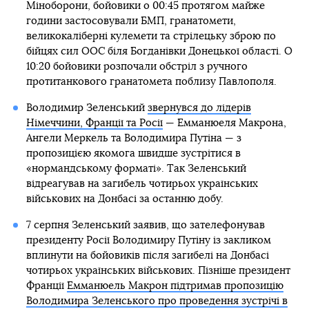
Міноборони, бойовики о 00:45 протягом майже
години застосовували БМП, гранатомети,
великокаліберні кулемети та стрілецьку зброю по
бійцях сил ООС біля Богданівки Донецької області. О
10:20 бойовики розпочали обстріл з ручного
протитанкового гранатомета поблизу Павлополя.
Володимир Зеленський
звернувся до лідерів
Німеччини, Франції та Росії
— Емманюеля Макрона,
Ангели Меркель та Володимира Путіна — з
пропозицією якомога швидше зустрітися в
«нормандському форматі». Так Зеленський
відреагував на загибель чотирьох українських
військових на Донбасі за останню добу.
7 серпня Зеленський заявив, що зателефонував
президенту Росії Володимиру Путіну із закликом
вплинути на бойовиків після загибелі на Донбасі
чотирьох українських військових. Пізніше президент
Франції
Емманюель Макрон підтримав пропозицію
Володимира Зеленського про проведення зустрічі в