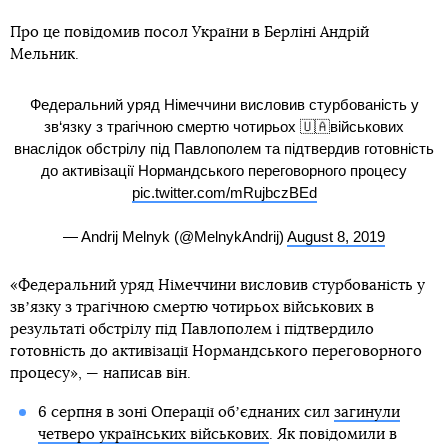
Про це повідомив посол України в Берліні Андрій
Мельник.
Федеральний уряд Німеччини висловив стурбованість у
зв‘язку з трагічною смертю чотирьох 🇺🇦військових
внаслідок обстрілу під Павлополем та підтвердив готовність
до активізації Нормандського переговорного процесу
pic.twitter.com/mRujbczBEd
— Andrij Melnyk (@MelnykAndrij)
August 8, 2019
«Федеральний уряд Німеччини висловив стурбованість у
звʼязку з трагічною смертю чотирьох військових в
результаті обстрілу під Павлополем і підтвердило
готовність до активізації Нормандського переговорного
процесу», — написав він.
6 серпня в зоні Операції обʼєднаних сил
загинули
четверо українських військових
. Як повідомили в