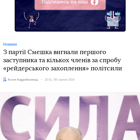
Підпишись на наш
Facebook
Новини
З партії Смешка вигнали першого
заступника та кількох членів за спробу
«рейдерського захоплення» політсили
Автор:
Костя Андрейковець
Дата:
22:01, 08 серпня 2019