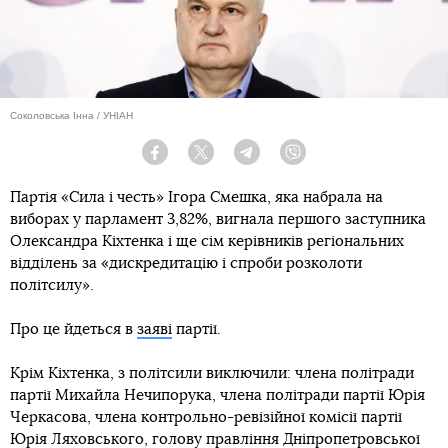
Соколовська Інна / УНІАН
Facebook
Twitter
Telegram
Viber
Партія «Сила і честь» Ігора Смешка, яка набрала на
виборах у парламент 3,82%, вигнала першого заступника
Олександра Кіхтенка і ще сім керівників регіональних
відділень за «дискредитацію і спроби розколоти
політсилу».
Про це йдеться в
заяві
партії.
Крім Кіхтенка, з політсили виключили: члена політради
партії Михайла Нечипорука, члена політради партії Юрія
Черкасова, члена контрольно-ревізійної комісії партії
Юрія Ляховського, голову правління Дніпропетровської