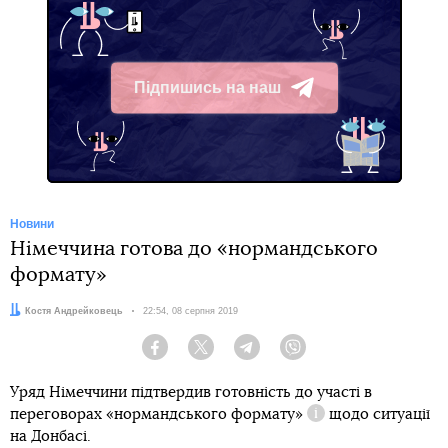
Підпишись на наш
Telegram
Новини
Німеччина готова до «нормандського
формату»
Автор:
Костя Андрейковець
Дата:
22:54, 08 серпня 2019
Facebook
Twitter
Telegram
Viber
Уряд Німеччини підтвердив готовність до участі в
переговорах
«нормандського формату»
щодо ситуації
Довідка
на Донбасі.