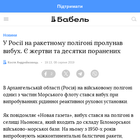
Підтримати
Facebook
Telegram
Twitter
Instagram
Меню
По
по
сай
Новини
У Росії на ракетному полігоні пролунав
вибух. Є жертви та десятки поранених
Автор:
Костя Андрейковець
Дата:
19:13, 08 серпня 2019
2
Facebook
Twitter
Telegram
Viber
В Архангельській області (Росія) на військовому полігоні
однієї з частин Морського флоту стався вибух при
випробуваннях рідинної реактивної рухової установки.
Як повідомляє «Новая газета», вибух стався на полігоні в
селищі Ньонокса, який входить до складу Біломорської
військово-морської бази. На ньому з 1950-х років
випробовують міжконтинентальні балістичні ракети,