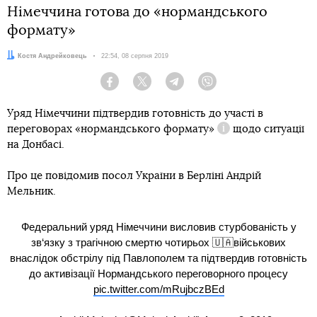
Німеччина готова до «нормандського
формату»
Автор:
Костя Андрейковець
Дата:
22:54, 08 серпня 2019
Facebook
Twitter
Telegram
Viber
Уряд Німеччини підтвердив готовність до участі в
переговорах
«нормандського формату»
щодо ситуації
Довідка
на Донбасі.
Про це повідомив посол України в Берліні Андрій
Мельник.
Федеральний уряд Німеччини висловив стурбованість у
зв‘язку з трагічною смертю чотирьох 🇺🇦військових
внаслідок обстрілу під Павлополем та підтвердив готовність
до активізації Нормандського переговорного процесу
pic.twitter.com/mRujbczBEd