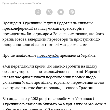
Пресслужба президента України
Facebook
Twitter
Telegram
Viber
Президент Туреччини Реджеп Ердоган на спільній
пресконференції за підсумками переговорів з
президентом Володимиром Зеленським заявив, що його
країна готова завершити переговори та приступити до
створення зони вільної торгівлі між державами.
Про це повідомляє
пресслужба
президента України.
«Ми переглянули кроки, які маємо зробити на шляху
розвитку торговельно-економічної співпраці. Нарешті
настав час фіналізувати переговорний процес щодо
укладення Угоди про вільну торгівлю, перемовини щодо
якої тривають вже багато років», — сказав Ердоган.
Він додав, що у 2018 році товарообіг між Україною і
Туреччиною становив близько $4 млрд, і вже зараз можна
добитися зростання до $10 млрд на рік.