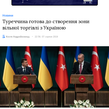
Новини
Туреччина готова до створення зони
вільної торгівлі з Україною
Автор:
Костя Андрейковець
Дата:
22:59, 07 серпня 2019