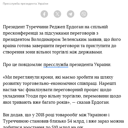
Пресслужба президента України
Facebook
Twitter
Telegram
Viber
Президент Туреччини Реджеп Ердоган на спільній
пресконференції за підсумками переговорів з
президентом Володимиром Зеленським заявив, що його
країна готова завершити переговори та приступити до
створення зони вільної торгівлі між державами.
Про це повідомляє
пресслужба
президента України.
«Ми переглянули кроки, які маємо зробити на шляху
розвитку торговельно-економічної співпраці. Нарешті
настав час фіналізувати переговорний процес щодо
укладення Угоди про вільну торгівлю, перемовини щодо
якої тривають вже багато років», — сказав Ердоган.
Він додав, що у 2018 році товарообіг між Україною і
Туреччиною становив близько $4 млрд, і вже зараз можна
добитися зростання до $10 млрд на рік.