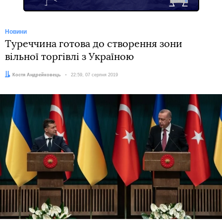
Новини
Туреччина готова до створення зони
вільної торгівлі з Україною
Автор:
Костя Андрейковець
Дата:
22:59, 07 серпня 2019