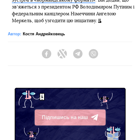
зустрічі в «нормандському форматі»
. Він додав, що
звʼяжеться з президентом РФ Володимиром Путіним і
федеральним канцлером Німеччини Ангелою
Меркель, щоб узгодити цю ініціативу.
Автор:
Костя Андрейковець
Facebook
Twitter
Telegram
Viber
Підпишись на наш
Telegram