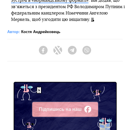
зустрічі в «нормандському форматі»
. Він додав, що
звʼяжеться з президентом РФ Володимиром Путіним і
федеральним канцлером Німеччини Ангелою
Меркель, щоб узгодити цю ініціативу.
Автор:
Костя Андрейковець
Facebook
Twitter
Telegram
Viber
Підпишись на наш
Facebook