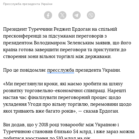
Пресслужба президента України
Facebook
Twitter
Telegram
Viber
Президент Туреччини Реджеп Ердоган на спільній
пресконференції за підсумками переговорів з
президентом Володимиром Зеленським заявив, що його
країна готова завершити переговори та приступити до
створення зони вільної торгівлі між державами.
Про це повідомляє
пресслужба
президента України.
«Ми переглянули кроки, які маємо зробити на шляху
розвитку торговельно-економічної співпраці. Нарешті
настав час фіналізувати переговорний процес щодо
укладення Угоди про вільну торгівлю, перемовини щодо
якої тривають вже багато років», — сказав Ердоган.
Він додав, що у 2018 році товарообіг між Україною і
Туреччиною становив близько $4 млрд, і вже зараз можна
добитися зростання до $10 млрд на рік.