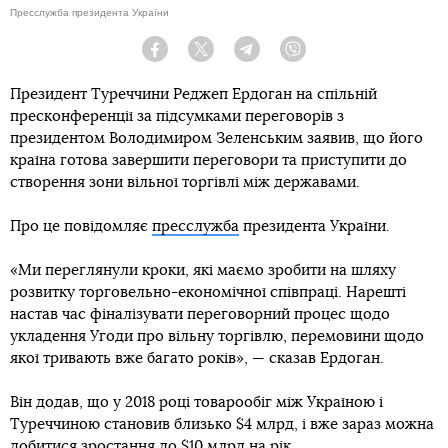
Пресслужба президента України
Facebook
Twitter
Telegram
Viber
Президент Туреччини Реджеп Ердоган на спільній
пресконференції за підсумками переговорів з
президентом Володимиром Зеленським заявив, що його
країна готова завершити переговори та приступити до
створення зони вільної торгівлі між державами.
Про це повідомляє
пресслужба
президента України.
«Ми переглянули кроки, які маємо зробити на шляху
розвитку торговельно-економічної співпраці. Нарешті
настав час фіналізувати переговорний процес щодо
укладення Угоди про вільну торгівлю, перемовини щодо
якої тривають вже багато років», — сказав Ердоган.
Він додав, що у 2018 році товарообіг між Україною і
Туреччиною становив близько $4 млрд, і вже зараз можна
добитися зростання до $10 млрд на рік.