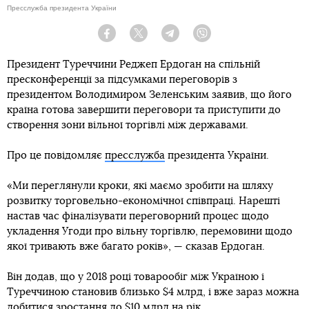
Пресслужба президента України
Facebook
Twitter
Telegram
Viber
Президент Туреччини Реджеп Ердоган на спільній
пресконференції за підсумками переговорів з
президентом Володимиром Зеленським заявив, що його
країна готова завершити переговори та приступити до
створення зони вільної торгівлі між державами.
Про це повідомляє
пресслужба
президента України.
«Ми переглянули кроки, які маємо зробити на шляху
розвитку торговельно-економічної співпраці. Нарешті
настав час фіналізувати переговорний процес щодо
укладення Угоди про вільну торгівлю, перемовини щодо
якої тривають вже багато років», — сказав Ердоган.
Він додав, що у 2018 році товарообіг між Україною і
Туреччиною становив близько $4 млрд, і вже зараз можна
добитися зростання до $10 млрд на рік.