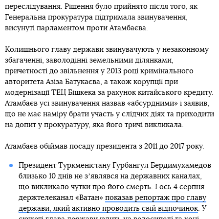
переслідування. Рішення було прийнято після того, як
Генеральна прокуратура підтримала звинувачення,
висунуті парламентом проти Атамбаєва.
Колишнього главу держави звинувачують у незаконному
збагаченні, заволодінні земельними ділянками,
причетності до звільнення у 2013 році кримінального
авторитета Азіза Батукаєва, а також корупції при
модернізації ТЕЦ Бішкека за рахунок китайського кредиту.
Атамбаєв усі звинувачення назвав «абсурдними» і заявив,
що не має наміру брати участь у слідчих діях та приходити
на допит у прокуратуру, яка його тричі викликала.
Атамбаєв обіймав посаду президента з 2011 до 2017 року.
Президент Туркменістану Гурбангул Бердимухамедов
близько 10 днів не зʼявлявся на державних каналах,
що викликало чутки про його смерть. І ось 4 серпня
держтелеканал «Ватан»
показав репортаж про главу
держави, який активно проводить свій відпочинок
. У