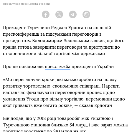
Пресслужба президента України
Facebook
Twitter
Telegram
Viber
Президент Туреччини Реджеп Ердоган на спільній
пресконференції за підсумками переговорів з
президентом Володимиром Зеленським заявив, що його
країна готова завершити переговори та приступити до
створення зони вільної торгівлі між державами.
Про це повідомляє
пресслужба
президента України.
«Ми переглянули кроки, які маємо зробити на шляху
розвитку торговельно-економічної співпраці. Нарешті
настав час фіналізувати переговорний процес щодо
укладення Угоди про вільну торгівлю, перемовини щодо
якої тривають вже багато років», — сказав Ердоган.
Він додав, що у 2018 році товарообіг між Україною і
Туреччиною становив близько $4 млрд, і вже зараз можна
добитися зростання до $10 млрд на рік.