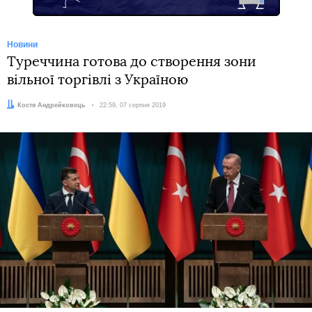
Новини
Туреччина готова до створення зони
вільної торгівлі з Україною
Автор:
Костя Андрейковець
Дата:
22:59, 07 серпня 2019