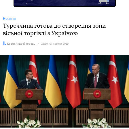
Новини
Туреччина готова до створення зони
вільної торгівлі з Україною
Автор:
Костя Андрейковець
Дата:
22:59, 07 серпня 2019