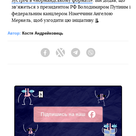
зустрічі в «нормандському форматі»
. Він додав, що
звʼяжеться з президентом РФ Володимиром Путіним і
федеральним канцлером Німеччини Ангелою
Меркель, щоб узгодити цю ініціативу.
Автор:
Костя Андрейковець
Facebook
Twitter
Telegram
Viber
Підпишись на наш
Facebook