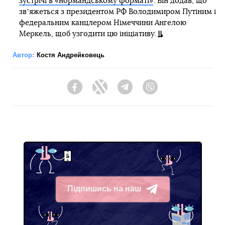
зустрічі в «нормандському форматі»
. Він додав, що
звʼяжеться з президентом РФ Володимиром Путіним і
федеральним канцлером Німеччини Ангелою
Меркель, щоб узгодити цю ініціативу.
Автор:
Костя Андрейковець
Facebook
Twitter
Telegram
Viber
Підпишись на наш
Telegram