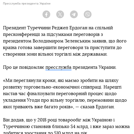
Пресслужба президента України
Facebook
Twitter
Telegram
Viber
Президент Туреччини Реджеп Ердоган на спільній
пресконференції за підсумками переговорів з
президентом Володимиром Зеленським заявив, що його
країна готова завершити переговори та приступити до
створення зони вільної торгівлі між державами.
Про це повідомляє
пресслужба
президента України.
«Ми переглянули кроки, які маємо зробити на шляху
розвитку торговельно-економічної співпраці. Нарешті
настав час фіналізувати переговорний процес щодо
укладення Угоди про вільну торгівлю, перемовини щодо
якої тривають вже багато років», — сказав Ердоган.
Він додав, що у 2018 році товарообіг між Україною і
Туреччиною становив близько $4 млрд, і вже зараз можна
добитися зростання до $10 млрд на рік.