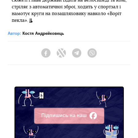
сюжеті глава держави їздить на велосипеді та коні,
стріляє з автоматичної зброї, ходить у спортзал і
намотує круги на позашляховику навколо «Воріт
пекла».
Автор:
Костя Андрейковець
Facebook
Twitter
Telegram
Viber
Підпишись на наш
Facebook