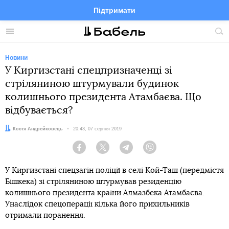
Підтримати
Facebook
Telegram
Twitter
Instagram
Меню
По
по
сай
Новини
У Киргизстані спецпризначенці зі
стріляниною штурмували будинок
колишнього президента Атамбаєва. Що
відбувається?
Автор:
Костя Андрейковець
Дата:
20:43, 07 серпня 2019
Facebook
Twitter
Telegram
Viber
У Киргизстані спецзагін поліції в селі Кой-Таш (передмістя
Бішкека) зі стріляниною штурмував резиденцію
колишнього президента країни Алмазбека Атамбаєва.
Унаслідок спецоперації кілька його прихильників
отримали поранення.