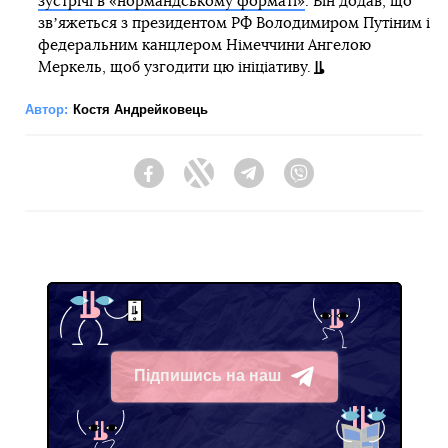
зустрічі в «нормандському форматі»
. Він додав, що
звʼяжеться з президентом РФ Володимиром Путіним і
федеральним канцлером Німеччини Ангелою
Меркель, щоб узгодити цю ініціативу.
Автор:
Костя Андрейковець
Facebook
Twitter
Telegram
Viber
Підпишись на наш
Telegram