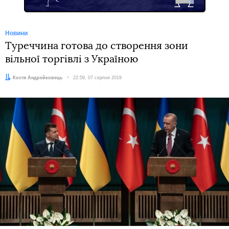
Новини
Туреччина готова до створення зони
вільної торгівлі з Україною
Автор:
Костя Андрейковець
Дата:
22:59, 07 серпня 2019