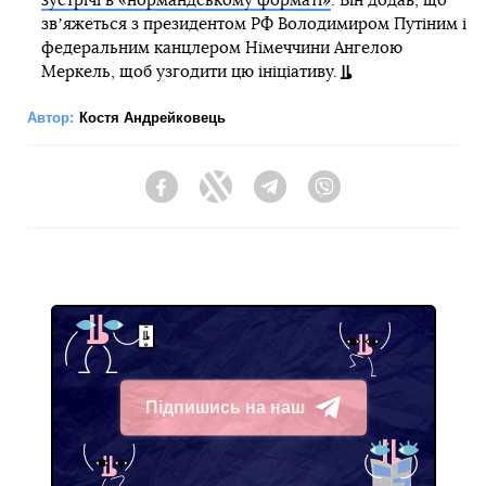
зустрічі в «нормандському форматі»
. Він додав, що
звʼяжеться з президентом РФ Володимиром Путіним і
федеральним канцлером Німеччини Ангелою
Меркель, щоб узгодити цю ініціативу.
Автор:
Костя Андрейковець
Facebook
Twitter
Telegram
Viber
Підпишись на наш
Telegram