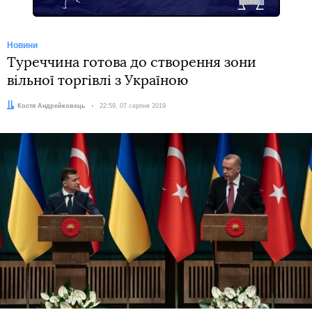
Новини
Туреччина готова до створення зони
вільної торгівлі з Україною
Автор:
Костя Андрейковець
Дата:
22:59, 07 серпня 2019