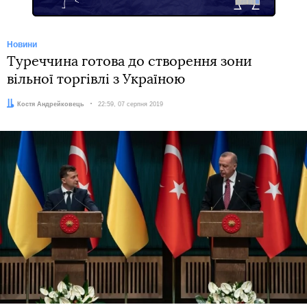
Новини
Туреччина готова до створення зони
вільної торгівлі з Україною
Автор:
Костя Андрейковець
Дата:
22:59, 07 серпня 2019