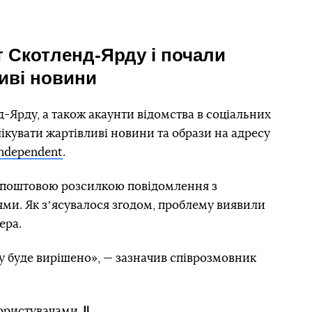
т Скотленд-Ярду і почали
иві новини
-Ярду, а також акаунти відомства в соціальних
лікувати жартівливі новини та образи на адресу
Independent
.
и поштовою розсилкою повідомлення з
и. Як зʼясувалося згодом, проблему виявили
ера.
 буде вирішено», — зазначив співрозмовник
користувачами.