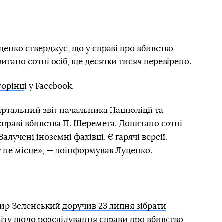
енко стверджує, що у справі про вбивство
тано сотні осіб, ще десятки тисяч перевірено.
торінц
і у Facebook.
ртальний звіт начальника Нацполіції та
праві вбивства П. Шеремета. Допитано сотні
алучені іноземні фахівці. Є гарячі версії.
т не місце», — поінформував Луценко.
мир Зеленський
доручив 23 липня зібрати
іту
щодо розслідування справи про вбивство