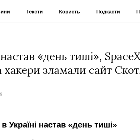
вини
Тексти
Користь
Подкасти
П
і настав «день тиші», Space
 а хакери зламали сайт Ско
19
 в Україні настав «день тиші»