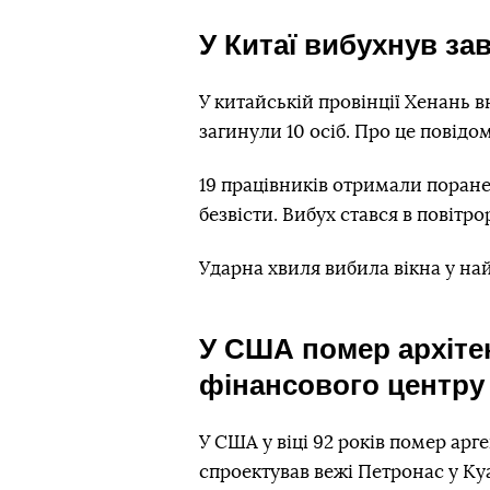
У Китаї вибухнув зав
У китайській провінції Хенань 
загинули 10 осіб. Про це повід
19 працівників отримали поран
безвісти. Вибух стався в повітр
Ударна хвиля вибила вікна у на
У США помер архіте
фінансового центру
У США у віці 92 років помер арг
спроектував вежі Петронас у Куа