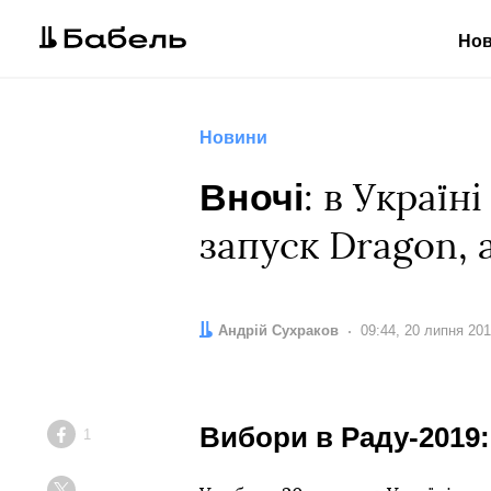
Но
Новини
Вночі
: в Україн
запуск Dragon,
Автор:
Андрій Сухраков
Дата:
09:44, 20 липня 20
Вибори в Раду-2019:
1
Facebook