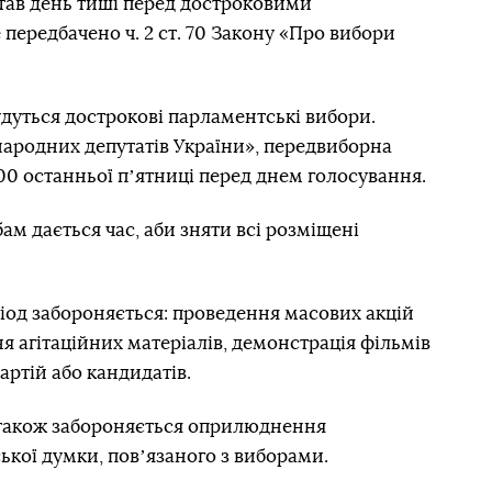
астав день тиші перед достроковими
ередбачено ч. 2 ст. 70 Закону «Про вибори
дбудуться дострокові парламентські вибори.
народних депутатів України», передвиборна
:00 останньої пʼятниці перед днем голосування.
м дається час, аби зняти всі розміщені
ріод забороняється: проведення масових акцій
я агітаційних матеріалів, демонстрація фільмів
артій або кандидатів.
ня також забороняється оприлюднення
ької думки, повʼязаного з виборами.