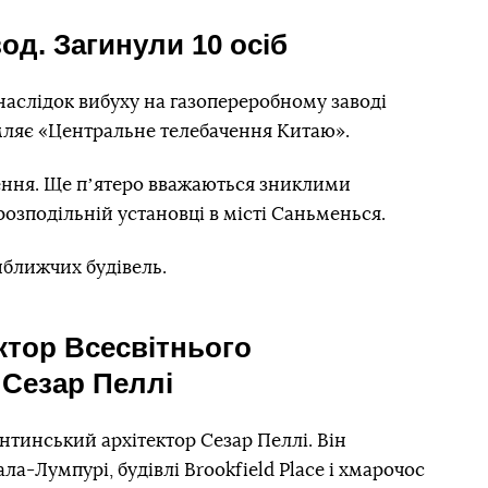
од. Загинули 10 осіб
внаслідок вибуху на газопереробному заводі
омляє «Центральне телебачення Китаю».
ення. Ще пʼятеро вважаються зниклими
орозподільній установці в місті Саньменься.
йближчих будівель.
ктор Всесвітнього
 Сезар Пеллі
ентинський архітектор Сезар Пеллі. Він
ла-Лумпурі, будівлі Brookfield Place і хмарочос