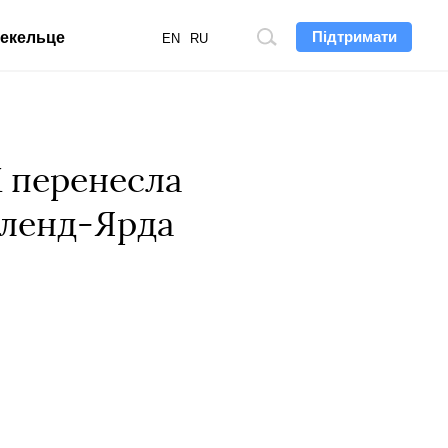
Підтримати
екельце
Пошук
EN
RU
по
сайту
X перенесла
тленд-Ярда