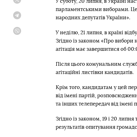
У суботу, 20 липня, в Україні н
Twitter
парламентськими виборами. Це п
народних депутатів України».
Telegram
У неділю, 21 липня, в країні ві
Viber
Згідно із законом «Про вибори 
агітація має завершитися об 00
Після цього комунальним служба
агітаційні листівки кандидатів.
Крім того, кандидатам у цей пе
від імені партій, розповсюдженн
та інших телепередач від імені п
Згідно із законом, 19 і 20 лип
результатів опитування громадс