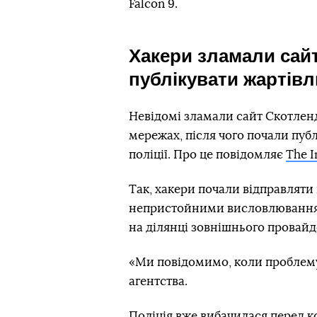
Falcon 9.
Хакери зламали сай
публікувати жартівл
Невідомі зламали сайт Скотленд
мережах, після чого почали пуб
поліції. Про це повідомляє
The 
Так, хакери почали відправлят
непристойними висловлюванням
на ділянці зовнішнього провайд
«Ми повідомимо, коли проблему
агентства.
Поліція вже вибачилася перед 