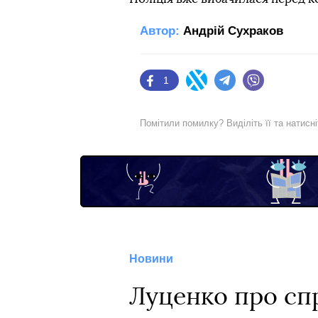
Автор:
Андрій Сухраков
1
Facebook
Twitter
Telegram
Viber
Помітили помилку? Виділіть її та натисн
Новини
Луценко про спр