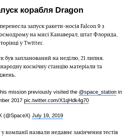
апуск корабля Dragon
еренесла запуск ракети-носія Falcon 9 з
осмодрому на мисі Канаверал, штат Флорида,
торінці у Twitter.
к був запланований на неділю, 21 липня.
народну космічну станцію матеріали та
джень.
his mission previously visited the
@space_station
in
ember 2017
pic.twitter.com/X1qHdk4g70
X (@SpaceX)
July 19, 2019
 компанії назвали недавнє закінчення тестів