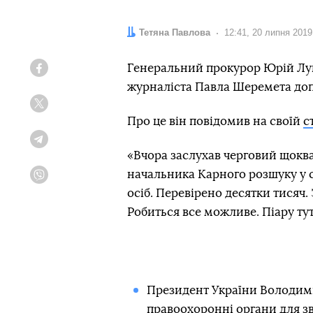
Автор:
Тетяна Павлова
Дата:
12:41, 20 липня 2019
Генеральний прокурор Юрій Луц
Facebook
журналіста Павла Шеремета допи
Twitter
Про це він повідомив на своїй
с
Telegram
«Вчора заслухав черговий щоква
начальника Карного розшуку у с
Viber
осіб. Перевірено десятки тисяч. З
Робиться все можливе. Піару ту
Президент України Володи
правоохоронні органи для зв