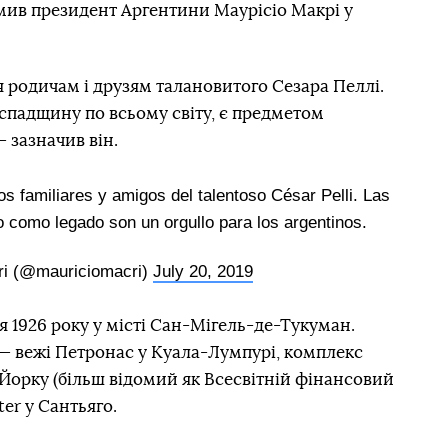
омив президент Аргентини Маурісіо Макрі у
я родичам і друзям талановитого Сезара Пеллі.
 спадщину по всьому світу, є предметом
— зазначив він.
os familiares y amigos del talentoso César Pelli. Las
 como legado son un orgullo para los argentinos.
ri (@mauriciomacri)
July 20, 2019
я 1926 року у місті Сан-Мігель-де-Тукуман.
— вежі Петронас у Куала-Лумпурі, комплекс
-Йорку (більш відомий як Всесвітній фінансовий
ter у Сантьяго.