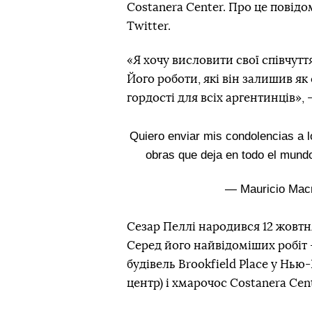
Costanera Center. Про це повід
Twitter.
«Я хочу висловити свої співчутт
Його роботи, які він залишив як
гордості для всіх аргентинців», 
Quiero enviar mis condolencias a l
obras que deja en todo el mundo
— Mauricio Mac
Сезар Пеллі народився 12 жовтн
Серед його найвідоміших робіт 
будівель Brookfield Place у Нью
центр) і хмарочос Costanera Cen