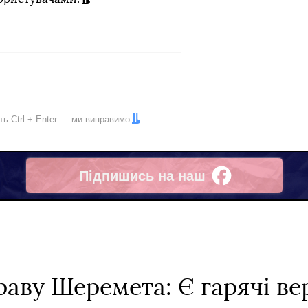
іть
Ctrl
+
Enter
— ми виправимо
Підпишись на наш
Facebook
аву Шеремета: Є гарячі вер