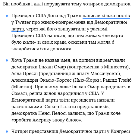
Він пообіцяв і далі порушувати тему чотирьох демократок.
Президент США Дональд Трамп
написав кілька постів
у Twitter про жінок-конгресменів від Демократичної
партії
, через які його звинуватили у расизмі.
Президент США написав, що цим жінкам «не варто
було їхати» зі своїх країн, оскільки там могла б
знадобитися їхня допомога.
Хоча Трамп не назвав імен, на дописи відреагували
демократки Ільхан Омар (конгресменка з Міннесоти),
Аяна Преслі (представниця зі штату Массачусетс),
Александрія Окасіо-Кортес (Нью-Йорк) і Рашид Тлейб
(Мічиган). При цьому лише Ільхан Омар народилася в
Сомалі, решта жінок народилися у США. У
Демократичній партії твіти президента назвали
расистськими. Спікер Палати представників,
демократка Ненсі Пелосі заявила, що Трамп хоче
«зробити Америку знову білою».
Чотири представниці Демократичної партії у Конгресі