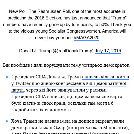
New Poll: The Rasmussen Poll, one of the most accurate in
predicting the 2016 Election, has just announced that “Trump”
numbers have recently gone up by four points, to 50%. Thank you
to the vicious young Socialist Congresswomen. America will
never buy your act!
#MAGA2020
— Donald J. Trump (@realDonaldTrump)
July 17, 2019
Він пообіцяв і далі порушувати тему чотирьох демократок.
Президент США Дональд Трамп
написав кілька постів
у Twitter про жінок-конгресменів від Демократичної
партії
, через які його звинуватили у расизмі.
Президент США написав, що цим жінкам «не варто
було їхати» зі своїх країн, оскільки там могла б
знадобитися їхня допомога.
Хоча Трамп не назвав імен, на дописи відреагували
демократки Ільхан Омар (конгресменка з Міннесоти),