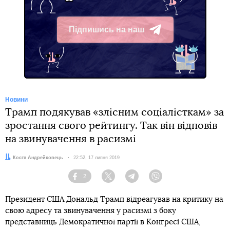
Підпишись на наш
Telegram
Новини
Трамп подякував «злісним соціалісткам» за
зростання свого рейтингу. Так він відповів
на звинувачення в расизмі
Автор:
Костя Андрейковець
Дата:
22:52, 17 липня 2019
2
Facebook
Twitter
Telegram
Viber
Президент США Дональд Трамп відреагував на критику на
свою адресу та звинувачення у расизмі з боку
представниць Демократичної партії в Конгресі США,