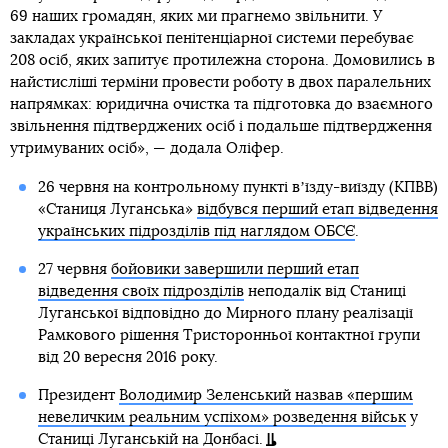
69 наших громадян, яких ми прагнемо звільнити. У
закладах української пенітенціарної системи перебуває
208 осіб, яких запитує протилежна сторона. Домовились в
найстисліші терміни провести роботу в двох паралельних
напрямках: юридична очистка та підготовка до взаємного
звільнення підтверджених осіб і подальше підтвердження
утримуваних осіб», — додала Оліфер.
26 червня на контрольному пункті вʼїзду-виїзду (КПВВ)
«Станиця Луганська»
відбувся перший етап відведення
українських підрозділів під наглядом ОБСЄ
.
27 червня
бойовики завершили перший етап
відведення своїх підрозділів
неподалік від Станиці
Луганської відповідно до Мирного плану реалізації
Рамкового рішення Тристоронньої контактної групи
від 20 вересня 2016 року.
Президент
Володимир Зеленський назвав «першим
невеличким реальним успіхом» розведення військ
у
Станиці Луганській на Донбасі.