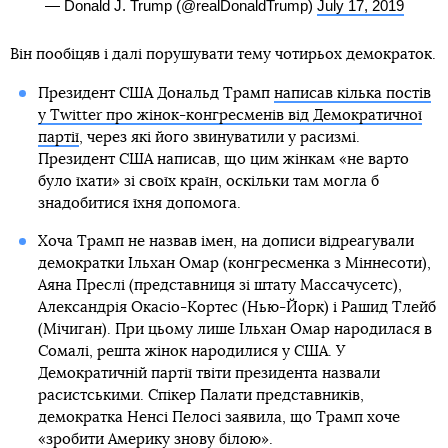
— Donald J. Trump (@realDonaldTrump)
July 17, 2019
Він пообіцяв і далі порушувати тему чотирьох демократок.
Президент США Дональд Трамп
написав кілька постів
у Twitter про жінок-конгресменів від Демократичної
партії
, через які його звинуватили у расизмі.
Президент США написав, що цим жінкам «не варто
було їхати» зі своїх країн, оскільки там могла б
знадобитися їхня допомога.
Хоча Трамп не назвав імен, на дописи відреагували
демократки Ільхан Омар (конгресменка з Міннесоти),
Аяна Преслі (представниця зі штату Массачусетс),
Александрія Окасіо-Кортес (Нью-Йорк) і Рашид Тлейб
(Мічиган). При цьому лише Ільхан Омар народилася в
Сомалі, решта жінок народилися у США. У
Демократичній партії твіти президента назвали
расистськими. Спікер Палати представників,
демократка Ненсі Пелосі заявила, що Трамп хоче
«зробити Америку знову білою».