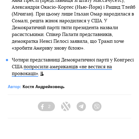
Аяна Преслі (представниця зі штату Массачусетс),
Александрія Окасіо-Кортес (Нью-Йорк) і Рашид Тлейб
(Мічиган). При цьому лише Ільхан Омар народилася в
Сомалі, решта жінок народилися у США. У
Демократичній партії твіти президента назвали
расистськими. Спікер Палати представників,
демократка Ненсі Пелосі заявила, що Трамп хоче
«зробити Америку знову білою».
Чотири представниці Демократичної партії у Конгресі
США
попросили американців «не вестися на
провокації»
.
Автор:
Костя Андрейковець
2
Facebook
Twitter
Telegram
Viber