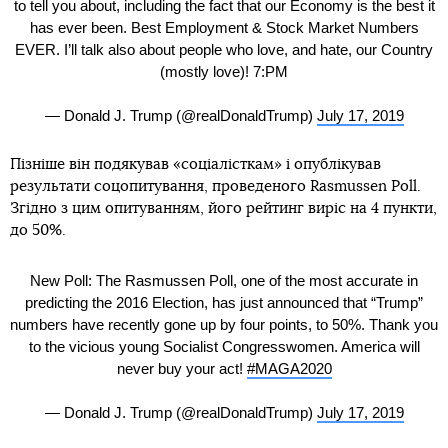
to tell you about, including the fact that our Economy is the best it
has ever been. Best Employment & Stock Market Numbers
EVER. I’ll talk also about people who love, and hate, our Country
(mostly love)! 7:PM
— Donald J. Trump (@realDonaldTrump)
July 17, 2019
Пізніше він подякував «соціалісткам» і опублікував
результати соцопитування, проведеного Rasmussen Poll.
Згідно з цим опитуванням, його рейтинг виріс на 4 пункти,
до 50%.
New Poll: The Rasmussen Poll, one of the most accurate in
predicting the 2016 Election, has just announced that “Trump”
numbers have recently gone up by four points, to 50%. Thank you
to the vicious young Socialist Congresswomen. America will
never buy your act!
#MAGA2020
— Donald J. Trump (@realDonaldTrump)
July 17, 2019