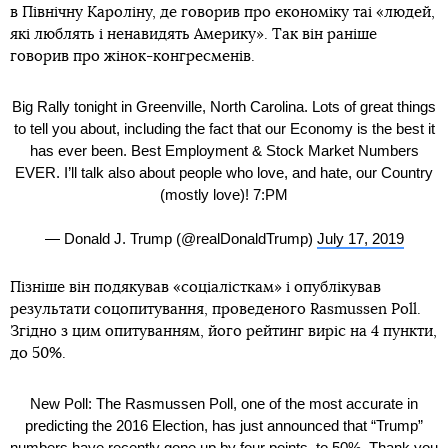
в Північну Кароліну, де говорив про економіку таі «людей,
які люблять і ненавидять Америку». Так він раніше
говорив про жінок-конгресменів.
Big Rally tonight in Greenville, North Carolina. Lots of great things
to tell you about, including the fact that our Economy is the best it
has ever been. Best Employment & Stock Market Numbers
EVER. I’ll talk also about people who love, and hate, our Country
(mostly love)! 7:PM
— Donald J. Trump (@realDonaldTrump)
July 17, 2019
Пізніше він подякував «соціалісткам» і опублікував
результати соцопитування, проведеного Rasmussen Poll.
Згідно з цим опитуванням, його рейтинг виріс на 4 пункти,
до 50%.
New Poll: The Rasmussen Poll, one of the most accurate in
predicting the 2016 Election, has just announced that “Trump”
numbers have recently gone up by four points, to 50%. Thank you