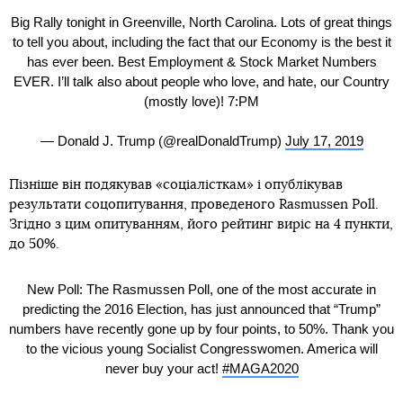
Big Rally tonight in Greenville, North Carolina. Lots of great things
to tell you about, including the fact that our Economy is the best it
has ever been. Best Employment & Stock Market Numbers
EVER. I’ll talk also about people who love, and hate, our Country
(mostly love)! 7:PM
— Donald J. Trump (@realDonaldTrump)
July 17, 2019
Пізніше він подякував «соціалісткам» і опублікував
результати соцопитування, проведеного Rasmussen Poll.
Згідно з цим опитуванням, його рейтинг виріс на 4 пункти,
до 50%.
New Poll: The Rasmussen Poll, one of the most accurate in
predicting the 2016 Election, has just announced that “Trump”
numbers have recently gone up by four points, to 50%. Thank you
to the vicious young Socialist Congresswomen. America will
never buy your act!
#MAGA2020