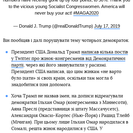
to the vicious young Socialist Congresswomen. America will
never buy your act!
#MAGA2020
— Donald J. Trump (@realDonaldTrump)
July 17, 2019
Він пообіцяв і далі порушувати тему чотирьох демократок.
Президент США Дональд Трамп
написав кілька постів
у Twitter про жінок-конгресменів від Демократичної
партії
, через які його звинуватили у расизмі.
Президент США написав, що цим жінкам «не варто
було їхати» зі своїх країн, оскільки там могла б
знадобитися їхня допомога.
Хоча Трамп не назвав імен, на дописи відреагували
демократки Ільхан Омар (конгресменка з Міннесоти),
Аяна Преслі (представниця зі штату Массачусетс),
Александрія Окасіо-Кортес (Нью-Йорк) і Рашид Тлейб
(Мічиган). При цьому лише Ільхан Омар народилася в
Сомалі, решта жінок народилися у США. У