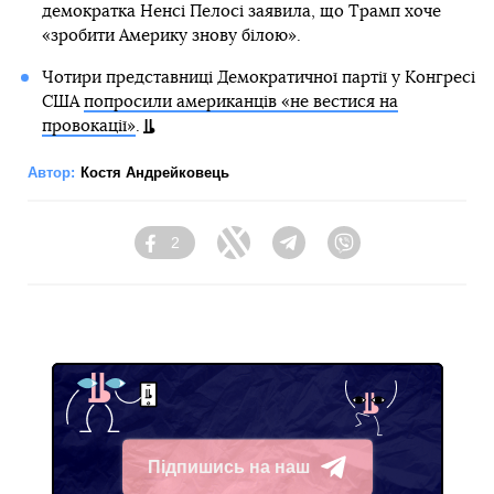
демократка Ненсі Пелосі заявила, що Трамп хоче
«зробити Америку знову білою».
Чотири представниці Демократичної партії у Конгресі
США
попросили американців «не вестися на
провокації»
.
Автор:
Костя Андрейковець
2
Facebook
Twitter
Telegram
Viber
Підпишись на наш
Telegram