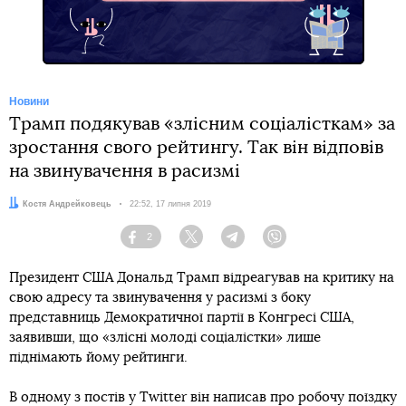
Новини
Трамп подякував «злісним соціалісткам» за
зростання свого рейтингу. Так він відповів
на звинувачення в расизмі
Автор:
Костя Андрейковець
Дата:
22:52, 17 липня 2019
2
Facebook
Twitter
Telegram
Viber
Президент США Дональд Трамп відреагував на критику на
свою адресу та звинувачення у расизмі з боку
представниць Демократичної партії в Конгресі США,
заявивши, що «злісні молоді соціалістки» лише
піднімають йому рейтинги.
В одному з постів у Twitter він написав про робочу поїздку