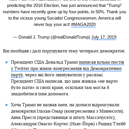
predicting the 2016 Election, has just announced that “Trump”
numbers have recently gone up by four points, to 50%. Thank you
to the vicious young Socialist Congresswomen. America will
never buy your act!
#MAGA2020
— Donald J. Trump (@realDonaldTrump)
July 17, 2019
Він пообіцяв і далі порушувати тему чотирьох демократок.
Президент США Дональд Трамп
написав кілька постів
у Twitter про жінок-конгресменів від Демократичної
партії
, через які його звинуватили у расизмі.
Президент США написав, що цим жінкам «не варто
було їхати» зі своїх країн, оскільки там могла б
знадобитися їхня допомога.
Хоча Трамп не назвав імен, на дописи відреагували
демократки Ільхан Омар (конгресменка з Міннесоти),
Аяна Преслі (представниця зі штату Массачусетс),
Александрія Окасіо-Кортес (Нью-Йорк) і Рашид Тлейб