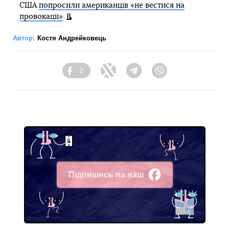
США
попросили американців «не вестися на
провокації»
.
Автор:
Костя Андрейковець
2
Facebook
Twitter
Telegram
Viber
Підпишись на наш
Facebook