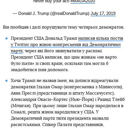
never buy your act!
#MAGA2020
— Donald J. Trump (@realDonaldTrump)
July 17, 2019
Він пообіцяв і далі порушувати тему чотирьох демократок.
Президент США Дональд Трамп
написав кілька постів
у Twitter про жінок-конгресменів від Демократичної
партії
, через які його звинуватили у расизмі.
Президент США написав, що цим жінкам «не варто
було їхати» зі своїх країн, оскільки там могла б
знадобитися їхня допомога.
Хоча Трамп не назвав імен, на дописи відреагували
демократки Ільхан Омар (конгресменка з Міннесоти),
Аяна Преслі (представниця зі штату Массачусетс),
Александрія Окасіо-Кортес (Нью-Йорк) і Рашид Тлейб
(Мічиган). При цьому лише Ільхан Омар народилася в
Сомалі, решта жінок народилися у США. У
Демократичній партії твіти президента назвали
расистськими. Спікер Палати представників,