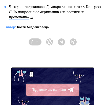
Чотири представниці Демократичної партії у Конгресі
США
попросили американців «не вестися на
провокації»
.
Автор:
Костя Андрейковець
2
Facebook
Twitter
Telegram
Viber
Підпишись на наш
Telegram