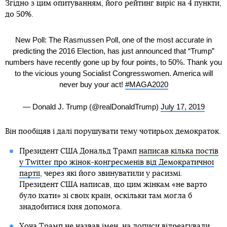
Згідно з цим опитуванням, його рейтинг виріс на 4 пункти,
до 50%.
New Poll: The Rasmussen Poll, one of the most accurate in
predicting the 2016 Election, has just announced that “Trump”
numbers have recently gone up by four points, to 50%. Thank you
to the vicious young Socialist Congresswomen. America will
never buy your act!
#MAGA2020
— Donald J. Trump (@realDonaldTrump)
July 17, 2019
Він пообіцяв і далі порушувати тему чотирьох демократок.
Президент США Дональд Трамп
написав кілька постів
у Twitter про жінок-конгресменів від Демократичної
партії
, через які його звинуватили у расизмі.
Президент США написав, що цим жінкам «не варто
було їхати» зі своїх країн, оскільки там могла б
знадобитися їхня допомога.
Хоча Трамп не назвав імен, на дописи відреагували