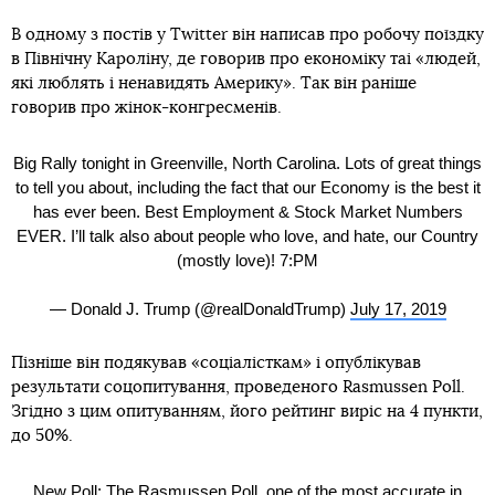
В одному з постів у Twitter він написав про робочу поїздку
в Північну Кароліну, де говорив про економіку таі «людей,
які люблять і ненавидять Америку». Так він раніше
говорив про жінок-конгресменів.
Big Rally tonight in Greenville, North Carolina. Lots of great things
to tell you about, including the fact that our Economy is the best it
has ever been. Best Employment & Stock Market Numbers
EVER. I’ll talk also about people who love, and hate, our Country
(mostly love)! 7:PM
— Donald J. Trump (@realDonaldTrump)
July 17, 2019
Пізніше він подякував «соціалісткам» і опублікував
результати соцопитування, проведеного Rasmussen Poll.
Згідно з цим опитуванням, його рейтинг виріс на 4 пункти,
до 50%.
New Poll: The Rasmussen Poll, one of the most accurate in