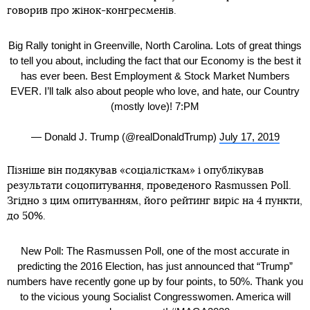
говорив про жінок-конгресменів.
Big Rally tonight in Greenville, North Carolina. Lots of great things
to tell you about, including the fact that our Economy is the best it
has ever been. Best Employment & Stock Market Numbers
EVER. I’ll talk also about people who love, and hate, our Country
(mostly love)! 7:PM
— Donald J. Trump (@realDonaldTrump)
July 17, 2019
Пізніше він подякував «соціалісткам» і опублікував
результати соцопитування, проведеного Rasmussen Poll.
Згідно з цим опитуванням, його рейтинг виріс на 4 пункти,
до 50%.
New Poll: The Rasmussen Poll, one of the most accurate in
predicting the 2016 Election, has just announced that “Trump”
numbers have recently gone up by four points, to 50%. Thank you
to the vicious young Socialist Congresswomen. America will