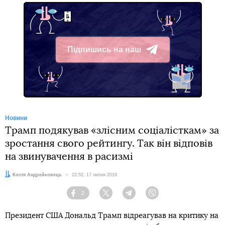
Підпишись на наш
Telegram
Новини
Трамп подякував «злісним соціалісткам» за
зростання свого рейтингу. Так він відповів
на звинувачення в расизмі
Автор:
Костя Андрейковець
Дата:
22:52, 17 липня 2019
2
Facebook
Twitter
Telegram
Viber
Президент США Дональд Трамп відреагував на критику на