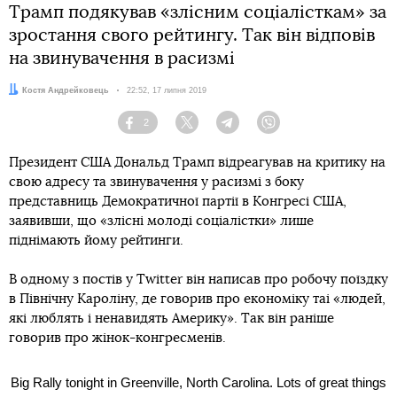
Трамп подякував «злісним соціалісткам» за
зростання свого рейтингу. Так він відповів
на звинувачення в расизмі
Автор:
Костя Андрейковець
Дата:
22:52, 17 липня 2019
2
Facebook
Twitter
Telegram
Viber
Президент США Дональд Трамп відреагував на критику на
свою адресу та звинувачення у расизмі з боку
представниць Демократичної партії в Конгресі США,
заявивши, що «злісні молоді соціалістки» лише
піднімають йому рейтинги.
В одному з постів у Twitter він написав про робочу поїздку
в Північну Кароліну, де говорив про економіку таі «людей,
які люблять і ненавидять Америку». Так він раніше
говорив про жінок-конгресменів.
Big Rally tonight in Greenville, North Carolina. Lots of great things