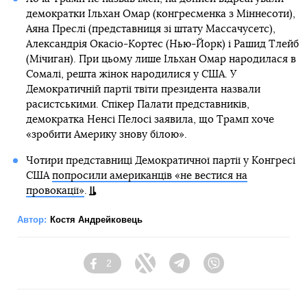
демократки Ільхан Омар (конгресменка з Міннесоти),
Аяна Преслі (представниця зі штату Массачусетс),
Александрія Окасіо-Кортес (Нью-Йорк) і Рашид Тлейб
(Мічиган). При цьому лише Ільхан Омар народилася в
Сомалі, решта жінок народилися у США. У
Демократичній партії твіти президента назвали
расистськими. Спікер Палати представників,
демократка Ненсі Пелосі заявила, що Трамп хоче
«зробити Америку знову білою».
Чотири представниці Демократичної партії у Конгресі
США
попросили американців «не вестися на
провокації»
.
Автор:
Костя Андрейковець
2
Facebook
Twitter
Telegram
Viber