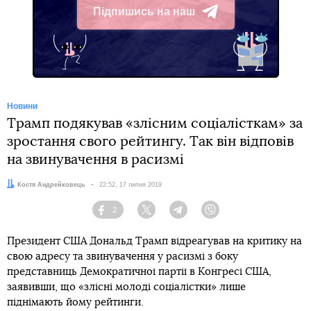
Підпишись на наш
Telegram
Новини
Трамп подякував «злісним соціалісткам» за
зростання свого рейтингу. Так він відповів
на звинувачення в расизмі
Автор:
Костя Андрейковець
Дата:
22:52, 17 липня 2019
2
Facebook
Twitter
Telegram
Viber
Президент США Дональд Трамп відреагував на критику на
свою адресу та звинувачення у расизмі з боку
представниць Демократичної партії в Конгресі США,
заявивши, що «злісні молоді соціалістки» лише
піднімають йому рейтинги.