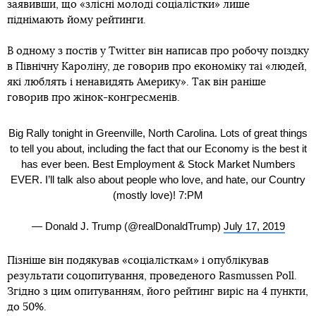
заявивши, що «злісні молоді соціалістки» лише
піднімають йому рейтинги.
В одному з постів у Twitter він написав про робочу поїздку
в Північну Кароліну, де говорив про економіку таі «людей,
які люблять і ненавидять Америку». Так він раніше
говорив про жінок-конгресменів.
Big Rally tonight in Greenville, North Carolina. Lots of great things
to tell you about, including the fact that our Economy is the best it
has ever been. Best Employment & Stock Market Numbers
EVER. I’ll talk also about people who love, and hate, our Country
(mostly love)! 7:PM
— Donald J. Trump (@realDonaldTrump)
July 17, 2019
Пізніше він подякував «соціалісткам» і опублікував
результати соцопитування, проведеного Rasmussen Poll.
Згідно з цим опитуванням, його рейтинг виріс на 4 пункти,
до 50%.