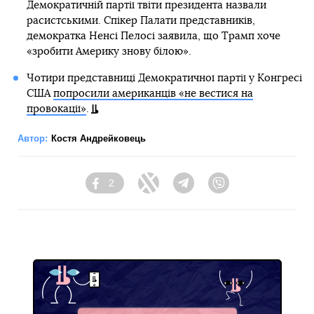
Демократичній партії твіти президента назвали
расистськими. Спікер Палати представників,
демократка Ненсі Пелосі заявила, що Трамп хоче
«зробити Америку знову білою».
Чотири представниці Демократичної партії у Конгресі
США
попросили американців «не вестися на
провокації»
.
Автор:
Костя Андрейковець
2
Facebook
Twitter
Telegram
Viber