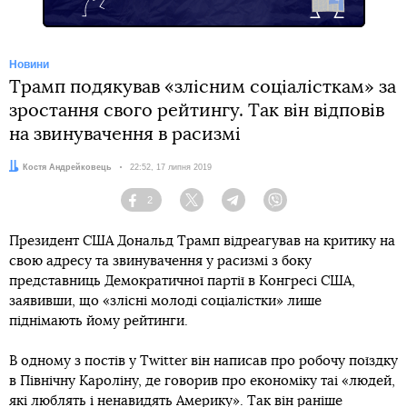
Новини
Трамп подякував «злісним соціалісткам» за
зростання свого рейтингу. Так він відповів
на звинувачення в расизмі
Автор:
Костя Андрейковець
Дата:
22:52, 17 липня 2019
2
Facebook
Twitter
Telegram
Viber
Президент США Дональд Трамп відреагував на критику на
свою адресу та звинувачення у расизмі з боку
представниць Демократичної партії в Конгресі США,
заявивши, що «злісні молоді соціалістки» лише
піднімають йому рейтинги.
В одному з постів у Twitter він написав про робочу поїздку
в Північну Кароліну, де говорив про економіку таі «людей,
які люблять і ненавидять Америку». Так він раніше