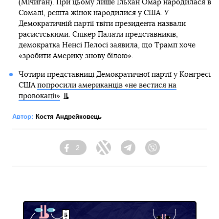
(Мічиган). При цьому лише Ільхан Омар народилася в
Сомалі, решта жінок народилися у США. У
Демократичній партії твіти президента назвали
расистськими. Спікер Палати представників,
демократка Ненсі Пелосі заявила, що Трамп хоче
«зробити Америку знову білою».
Чотири представниці Демократичної партії у Конгресі
США
попросили американців «не вестися на
провокації»
.
Автор:
Костя Андрейковець
2
Facebook
Twitter
Telegram
Viber