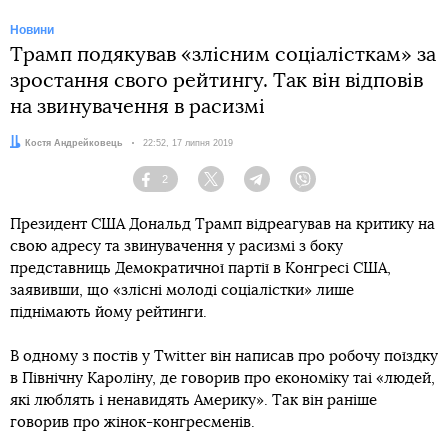
Новини
Трамп подякував «злісним соціалісткам» за
зростання свого рейтингу. Так він відповів
на звинувачення в расизмі
Автор:
Костя Андрейковець
Дата:
22:52, 17 липня 2019
2
Facebook
Twitter
Telegram
Viber
Президент США Дональд Трамп відреагував на критику на
свою адресу та звинувачення у расизмі з боку
представниць Демократичної партії в Конгресі США,
заявивши, що «злісні молоді соціалістки» лише
піднімають йому рейтинги.
В одному з постів у Twitter він написав про робочу поїздку
в Північну Кароліну, де говорив про економіку таі «людей,
які люблять і ненавидять Америку». Так він раніше
говорив про жінок-конгресменів.