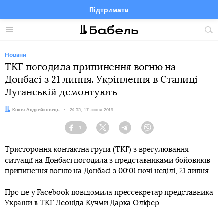
Підтримати
Facebook
Telegram
Twitter
Instagram
Меню
По
по
сай
Новини
ТКГ погодила припинення вогню на
Донбасі з 21 липня. Укріплення в Станиці
Луганській демонтують
Автор:
Костя Андрейковець
Дата:
20:55, 17 липня 2019
1
Facebook
Twitter
Telegram
Viber
Тристороння контактна група (ТКГ) з врегулювання
ситуації на Донбасі погодила з представниками бойовиків
припинення вогню на Донбасі з 00:01 ночі неділі, 21 липня.
Про це у Facebook повідомила прессекретар представника
України в ТКГ Леоніда Кучми Дарка Оліфер.