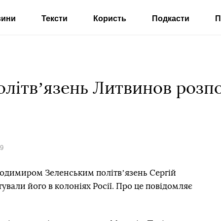
вини
Тексти
Користь
Подкасти
П
літвʼязень Литвинов розпо
19
димиром Зеленським політвʼязень Сергій
тували його в колоніях Росії. Про це повідомляє