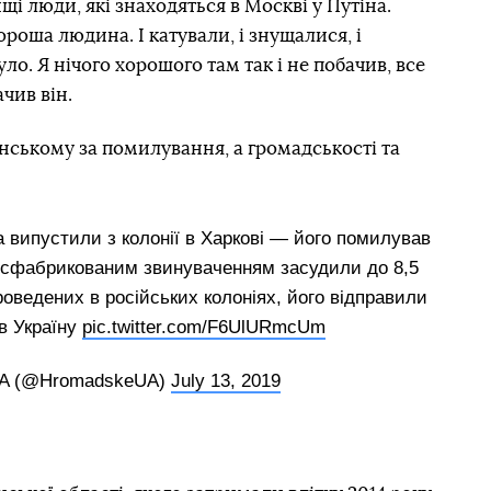
щі люди, які знаходяться в Москві у Путіна.
ороша людина. І катували, і знущалися, і
ло. Я нічого хорошого там так і не побачив, все
чив він.
нському за помилування, а громадськості та
ва випустили з колонії в Харкові — його помилував
за сфабрикованим звинуваченням засудили до 8,5
 проведених в російських колоніях, його відправили
в Україну
pic.twitter.com/F6UlURmcUm
A (@HromadskeUA)
July 13, 2019