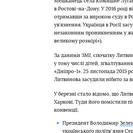
Мешканець села Комишне Лугансь
в Ростові-на-Дону. У 2016 році 
отримавши за вироком суду в Ро
ув’язнення. Українця в Росії засу
незаконним проникненням у жи
великому розмірі»).
За даними ЗМІ, спочатку Литви
у тому числі дітей, зґвалтуванн
«Дніпро-1». 25 листопада 2015 р
Литвинова засудили нібито за в
У березні стало відомо, що Литв
Харкові. Туди його помістили пі
конвенції.
Президент Володимир
Зеле
українського політвʼязня Се