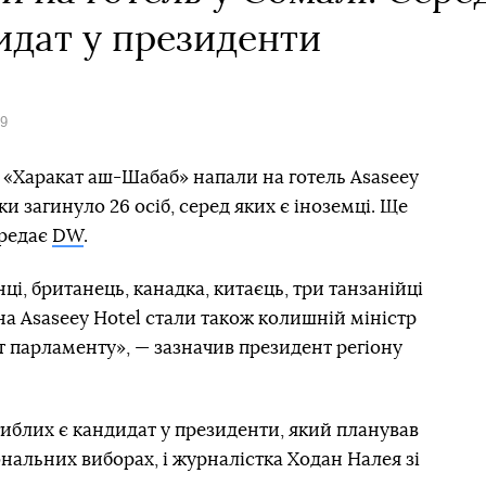
идат у президенти
19
 «Харакат аш-Шабаб» напали на готель Asaseey
аки загинуло 26 осіб, серед яких є іноземці. Ще
ередає
DW
.
і, британець, канадка, китаєць, три танзанійці
на Asasеey Hotel стали також колишній міністр
ат парламенту», — зазначив президент регіону
иблих є кандидат у президенти, який планував
ональних виборах, і журналістка Ходан Налея зі