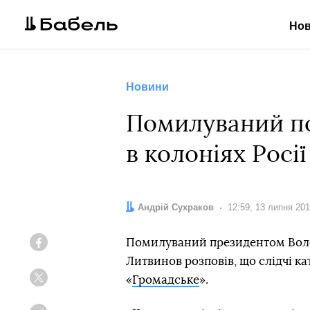
Но
Новини
Помилуваний по
в колоніях Росії
Автор:
Андрій Сухраков
Дата:
12:59, 13 липня 20
Помилуваний президентом Воло
Facebook
Литвинов розповів, що слідчі ка
«
Громадське
».
Twitter