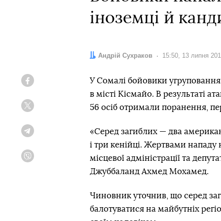
іноземці й канд
Автор:
Андрій Сухраков
Дата:
15:50, 13 липня 20
У Сомалі бойовики угруповання
Facebook
в місті Кісмайо. В результаті ат
56 осіб отримали поранення, п
Twitter
«Серед загиблих — два американц
Telegram
і три кенійці. Жертвами нападу 
місцевої адміністрації та депут
Viber
Джуббаланд Ахмед Мохамед.
Чиновник уточнив, що серед заг
балотуватися на майбутніх регі