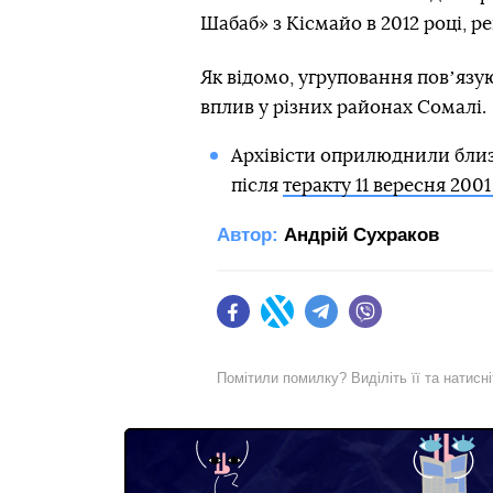
Шабаб» з Кісмайо в 2012 році, р
Як відомо, угруповання повʼязу
вплив у різних районах Сомалі.
Архівісти оприлюднили близь
після
теракту 11 вересня 2001
Автор:
Андрій Сухраков
Facebook
Twitter
Telegram
Viber
Помітили помилку? Виділіть її та натисн