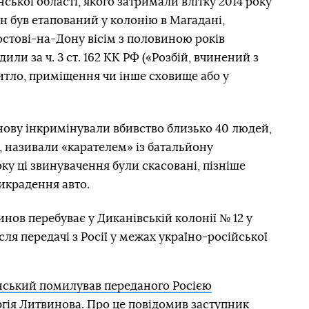
кої області, якого затримали влітку 2014 року
він був етапований у колонію в Магадані,
стові-на-Дону вісім з половиною років
дили за ч. 3 ст. 162 КК РФ («Розбій, вчинений з
тло, приміщення чи інше сховище або у
нову інкримінували вбивство близько 40 людей,
я, називали «карателем» із батальйону
оку ці звинувачення були скасовані, пізніше
икрадення авто.
инов перебуває у Диканівській колонії № 12 у
сля передачі з Росії у межах україно-російської
нський помилував переданого Росією
ргія Литвинова
. Про це повідомив заступник