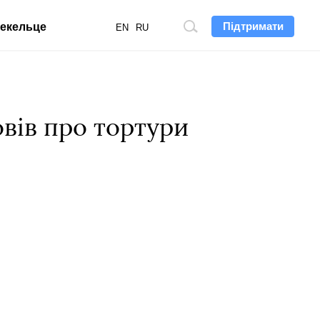
Підтримати
екельце
Пошук
EN
RU
по
сайту
вів про тортури