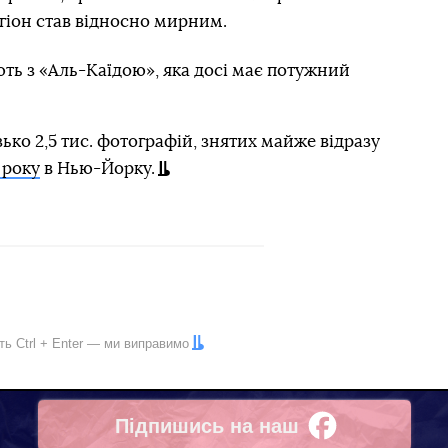
егіон став відносно мирним.
ють з «Аль-Каїдою», яка досі має потужний
ко 2,5 тис. фотографій, знятих майже відразу
 року
в Нью-Йорку.
іть
Ctrl
+
Enter
— ми виправимо
Підпишись на наш
Facebook