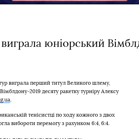
р виграла юніорський Вімбл
ігур виграла перший титул Великого шлему,
 Вімблдону-2019 десяту ракетку турніру Алексу
rg.ua
.
риканській тенісистці по ходу кожного з двох
 змогла вибороти перемогу з рахунком 6:4, 6:4.