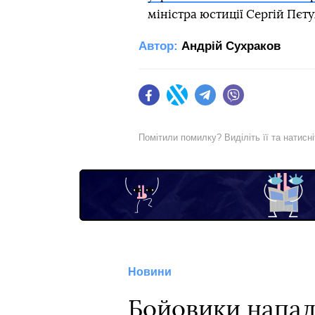
міністра юстиції Сергій Пєту
Автор:
Андрій Сухраков
Facebook
Twitter
Telegram
Viber
Помітили помилку? Виділіть її та натисн
Новини
Бойовики напали