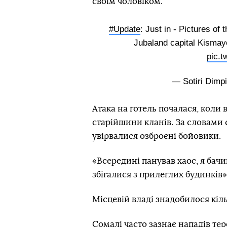
своїм чоловіком.
#Update
: Just in - Pictures of
Jubaland capital Kisma
pic.t
— Sotiri Dimpi
Атака на готель почалася, коли 
старійшини кланів. За словами с
увірвалися озброєні бойовики.
«Всередині панував хаос, я бачив
збігалися з прилеглих будинків»
Місцевій владі знадобилося кіл
Сомалі часто зазнає нападів тер