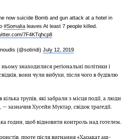
 the now suicide Bomb and gun attack at a hotel in
yo
#Somalia
leaves At least 7 people killed.
witter.com/7F4KTqhcp8
noudis (@sotiridi)
July 12, 2019
в ньому знаходилися регіональні політики і
відків, вони чули вибухи, після чого в будівлю
 кілька трупів, які забрали з місця події, а люди
, — зазначив Хусейн Муктар, свідок трагедії.
ька годин, щоб відновити контроль над готелем.
ористів, проте після вигнання «Харакат аш-