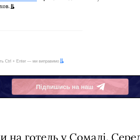
хов.
іть
Ctrl
+
Enter
— ми виправимо
Підпишись на наш
Telegram
 на готель у Сомалі. Сере