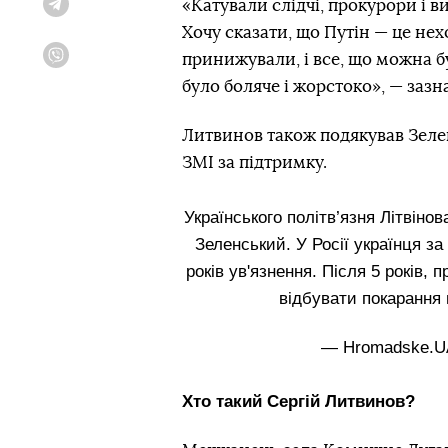
«Катували слідчі, прокурори і ви
Telegram
Хочу сказати, що Путін — це нех
принижували, і все, що можна бу
Viber
було боляче і жорстоко», — зазна
Литвинов також подякував Зеле
ЗМІ за підтримку.
Українського політв’язня Літвіно
Зеленський. У Росії українця 
років ув'язнення. Після 5 років,
відбувати покарання 
— Hromadske.U
Хто такий Сергій Литвинов?