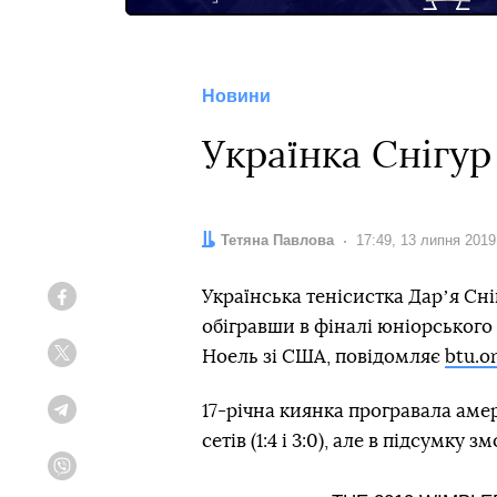
Новини
Українка Снігу
Автор:
Тетяна Павлова
Дата:
17:49, 13 липня 2019
Українська тенісистка Дарʼя Сн
Facebook
обігравши в фіналі юніорського
Ноель зі США, повідомляє
btu.o
Twitter
17-річна киянка програвала аме
Telegram
сетів (1:4 і 3:0), але в підсумку
Viber