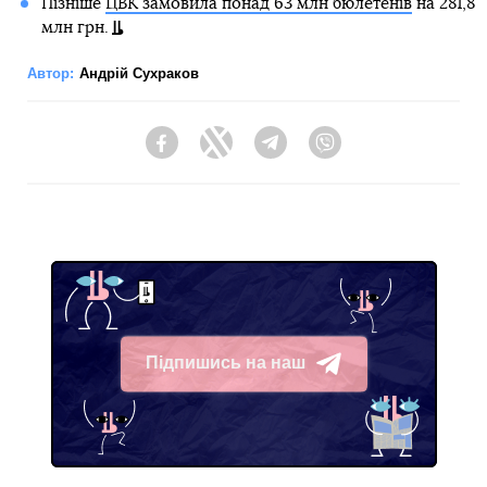
Пізніше
ЦВК замовила понад 63 млн бюлетенів
на 281,8
млн грн.
Автор:
Андрій Сухраков
Facebook
Twitter
Telegram
Viber
Підпишись на наш
Telegram