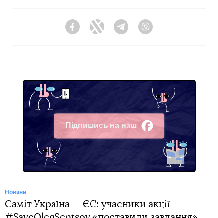
Facebook
Twitter
Telegram
Viber
Підпишись на наш
Facebook
Новини
Саміт Україна — ЄС: учасники акції
#SaveOlegSentsov «поставили завдання»