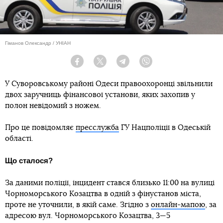
Гіманов Олександр / УНІАН
Facebook
Twitter
Telegram
Viber
У Суворовському районі Одеси правоохоронці звільнили
двох заручниць фінансової установи, яких захопив у
полон невідомий з ножем.
Про це повідомляє
пресслужба
ГУ Нацполіції в Одеській
області.
Що сталося?
За даними поліції, інцидент стався близько 11:00 на вулиці
Чорноморського Козацтва в одній з фінустанов міста,
проте не уточнили, в якій саме. Згідно з
онлайн-мапою
, за
адресою вул. Чорноморського Козацтва, 3—5