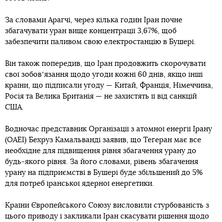
За словами Арагчі, через кілька годин Іран почне
збагачувати уран вище концентрації 3,67%, щоб
забезпечити паливом свою електростанцію в Бушері.
Він також попередив, що Іран продовжить скорочувати
свої зобовʼязання щодо угоди кожні 60 днів, якщо інші
країни, що підписали угоду — Китай, Франція, Німеччина,
Росія та Велика Британія — не захистять її від санкцій
США.
Водночас представник Організації з атомної енергії Ірану
(ОАЕІ) Бехруз Камальванді заявив, що Тегеран має все
необхідне для підвищення рівня збагачення урану до
будь-якого рівня. За його словами, рівень збагачення
урану на підприємстві в Бушері буде збільшений до 5%
для потреб іранської ядерної енергетики.
Країни Європейського Союзу висловили стурбованість з
цього приводу і закликали Іран скасувати рішення щодо