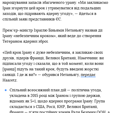
нарощування запасів збагаченого урану. «Ми закликаємо
Іран згорнути цей крок і утримуватися від подальших
заходів, що підривають ядерну угоду», — йдеться в
спільній заяві представників ЄС.
Премʼєр-міністр Ізраїлю Біньямін Нетаньягу назвав дії
Ірану «небезпечним кроком», який веде до створення
Тегераном ядерної зброї.
«Цей крок Ірану є дуже небезпечним, я закликаю своїх
друзів, лідерів Франції, Великої Британії, Німеччини: ви
підписали угоду і сказали, що в той момент, коли вони
[іранці] підуть на такий крок, будуть введені жорсткі
санкції. І де ж ви?» — обурився Нетаньягу,
передає
Haaretz.
Спільний всеосяжний план дій — політична угода,
укладена в 2015 році між Іраном і групою держав,
відомих як 5+1, щодо ядерної програми Ірану. Група
складається з США, Росії, КНР, Великої Британії,
Франції — пʼяти постійних членів Ради Безпеки ООН, а