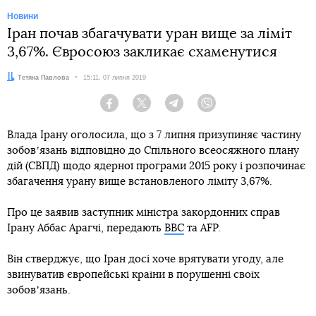
Новини
Іран почав збагачувати уран вище за ліміт
3,67%. Євросоюз закликає схаменутися
Автор:
Тетяна Павлова
Дата:
15:11, 07 липня 2019
Facebook
Twitter
Telegram
Viber
Влада Ірану оголосила, що з 7 липня призупиняє частину
зобовʼязань відповідно до Спільного всеосяжного плану
дій (СВПД) щодо ядерної програми 2015 року і розпочинає
збагачення урану вище встановленого ліміту 3,67%.
Про це заявив заступник міністра закордонних справ
Ірану Аббас Арагчі, передають
BBC
та AFP.
Він стверджує, що Іран досі хоче врятувати угоду, але
звинуватив європейські країни в порушенні своїх
зобовʼязань.