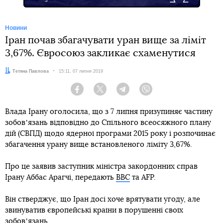
Новини
Іран почав збагачувати уран вище за ліміт
3,67%. Євросоюз закликає схаменутися
Автор:
Тетяна Павлова
Дата:
15:11, 07 липня 2019
Facebook
Twitter
Telegram
Viber
Влада Ірану оголосила, що з 7 липня призупиняє частину
зобовʼязань відповідно до Спільного всеосяжного плану
дій (СВПД) щодо ядерної програми 2015 року і розпочинає
збагачення урану вище встановленого ліміту 3,67%.
Про це заявив заступник міністра закордонних справ
Ірану Аббас Арагчі, передають
BBC
та AFP.
Він стверджує, що Іран досі хоче врятувати угоду, але
звинуватив європейські країни в порушенні своїх
зобовʼязань.