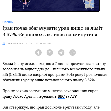
Новини
Іран почав збагачувати уран вище за ліміт
3,67%. Євросоюз закликає схаменутися
Автор:
Тетяна Павлова
Дата:
15:11, 07 липня 2019
Facebook
Twitter
Telegram
Viber
Влада Ірану оголосила, що з 7 липня призупиняє частину
зобовʼязань відповідно до Спільного всеосяжного плану
дій (СВПД) щодо ядерної програми 2015 року і розпочинає
збагачення урану вище встановленого ліміту 3,67%.
Про це заявив заступник міністра закордонних справ
Ірану Аббас Арагчі, передають
BBC
та AFP.
Він стверджує, що Іран досі хоче врятувати угоду, але