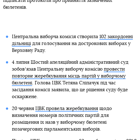
підписати протоколи про прийняття зазначених
бюлетенів.
Центральна виборча комісія створила
102 закордонні
дільниці
для голосування на дострокових виборах у
Верховну Раду.
4 липня Шостий апеляційний адміністративний суд
зобовʼязав Центральну виборчу комісію
провести
повторне жеребкування місць партій у виборчому
бюлетені
. Голова ЦВК Тетяна Сліпачук під час
засідання комісії заявила, що це рішення суду буде
оскаржене.
20 червня
ЦВК провела жеребкування
щодо
визначення номерів політичних партій для
розміщення їх назв у виборчому бюлетені
позачергових парламентських виборів.