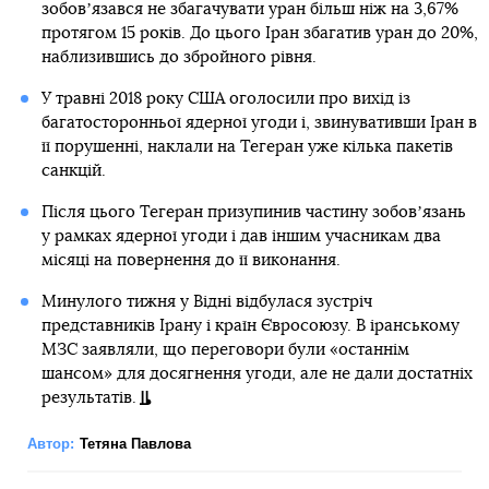
зобовʼязався не збагачувати уран більш ніж на 3,67%
протягом 15 років. До цього Іран збагатив уран до 20%,
наблизившись до збройного рівня.
У травні 2018 року США оголосили про вихід із
багатосторонньої ядерної угоди і, звинувативши Іран в
її порушенні, наклали на Тегеран уже кілька пакетів
санкцій.
Після цього Тегеран призупинив частину зобовʼязань
у рамках ядерної угоди і дав іншим учасникам два
місяці на повернення до її виконання.
Минулого тижня у Відні відбулася зустріч
представників Ірану і країн Євросоюзу. В іранському
МЗС заявляли, що переговори були «останнім
шансом» для досягнення угоди, але не дали достатніх
результатів.
Автор:
Тетяна Павлова