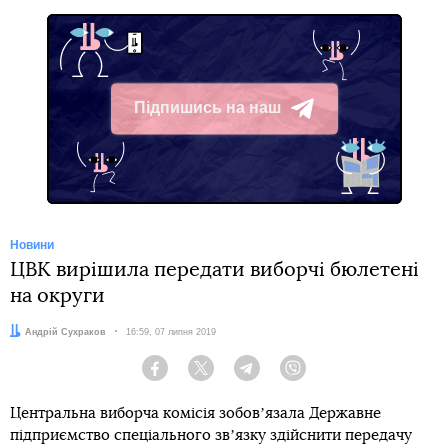
Підпишись на наш
Telegram
Новини
ЦВК вирішила передати виборчі бюлетені
на округи
Автор:
Андрій Сухраков
Дата:
16:59, 07 липня 2019
Facebook
Twitter
Telegram
Viber
Центральна виборча комісія зобовʼязала Державне
підприємство спеціального звʼязку здійснити передачу