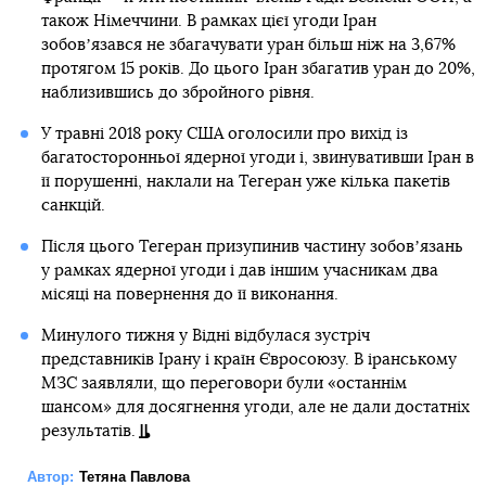
також Німеччини. В рамках цієї угоди Іран
зобовʼязався не збагачувати уран більш ніж на 3,67%
протягом 15 років. До цього Іран збагатив уран до 20%,
наблизившись до збройного рівня.
У травні 2018 року США оголосили про вихід із
багатосторонньої ядерної угоди і, звинувативши Іран в
її порушенні, наклали на Тегеран уже кілька пакетів
санкцій.
Після цього Тегеран призупинив частину зобовʼязань
у рамках ядерної угоди і дав іншим учасникам два
місяці на повернення до її виконання.
Минулого тижня у Відні відбулася зустріч
представників Ірану і країн Євросоюзу. В іранському
МЗС заявляли, що переговори були «останнім
шансом» для досягнення угоди, але не дали достатніх
результатів.
Автор:
Тетяна Павлова