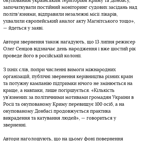
окупованим українським територіям Криму та Донбасу,
започаткувати постійний моніторинг судових засідань над
політвʼязнями, відправили незалежні місії лікарів,
ухвалили європейський аналог акту Магнітського тощо»,
— йдеться у заяві.
Автори звернення також нагадують, що 13 липня режисер
Олег Сенцов відзначає день народження і вже шостий рік
проведе його в російській колонії.
З їхніх слів, попри численні вимоги міжнародних
організацій, публічні звернення керівництва різних країн
та потужну кампанію підтримки нічого не змінюється на
краще, а навпаки, лише погіршується. «Кількість
ув’язнених за політичними мотивами громадян України в
Росії та окупованому Криму перевищує 100 осіб, а на
окупованому Донбасі продовжується практика
викрадення та катування людей», — говориться у
зверненні.
Автори наголошують, що на цьому фоні повернення