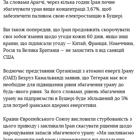
За словами Арагчі, через кілька годин Іран почне
збагачувати уран вище концентрації 3,67%, щоб
забезпечити паливом свою електростанцію в Бушері.
Він також попередив, що Іран продовжить скорочувати
свої зобовʼязання щодо угоди кожні 60 днів, якщо інші
країни, що підписали угоду — Китай, Франція, Німеччина,
Росія та Велика Британія — не захистять її від санкцій
США.
Водночас представник Організації з атомної енергії Ірану
(ОАЕІ) Бехруз Камальванді заявив, що Тегеран має все
необхідне для підвищення рівня збагачення урану до
будь-якого рівня. За його словами, рівень збагачення
урану на підприємстві в Бушері буде збільшений до 5%
для потреб іранської ядерної енергетики.
Країни Європейського Союзу висловили стурбованість з
цього приводу і закликали Іран скасувати рішення щодо
нарощування запасів збагаченого урану. «Ми закликаємо
Іран згорнути цей крок і утримуватися від подальших