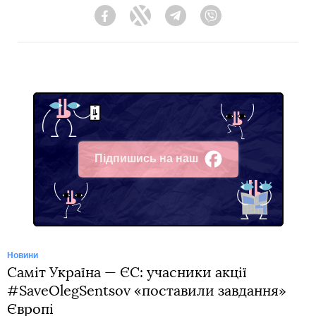
Facebook
Twitter
Telegram
Viber
Підпишись на наш
Facebook
Новини
Саміт Україна — ЄС: учасники акції
#SaveOlegSentsov «поставили завдання»
Європі