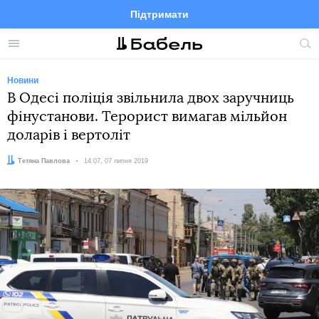
Підтримати
Facebook
Telegram
Twitter
Instagram
Меню
По
по
сай
Новини
В Одесі поліція звільнила двох заручниць
фінустанови. Терорист вимагав мільйон
доларів і вертоліт
Автор:
Тетяна Павлова
Дата:
14:07, 07 липня 2019