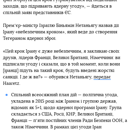
заходів, що підривають ядерну угоду», — йдеться в
спільній заяві представників ЄС.
Премʼєр-міністр Ізраїлю Біньямін Нетаньягу назвав дії
Ірану «небезпечним кроком», який веде до створення
Тегераном ядерної зброї.
«Цей крок Ірану є дуже небезпечним, я закликаю своїх
друзів, лідерів Франції, Великої Британії, Німеччини: ви
підписали угоду і сказали, що в той момент, коли вони
[іранці] підуть на такий крок, будуть введені жорсткі
санкції. І де ж ви?» — обурився Нетаньягу,
передає
Haaretz.
Спільний всеосяжний план дій — політична угода,
укладена в 2015 році між Іраном і групою держав,
відомих як 5+1, щодо ядерної програми Ірану. Група
складається з США, Росії, КНР, Великої Британії,
Франції — пʼяти постійних членів Ради Безпеки ООН, а
також Німеччини. В рамках цієї угоди Іран