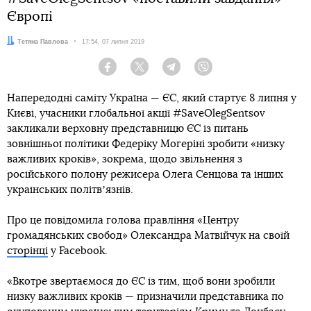
Європі
Автор:
Тетяна Павлова
Дата:
17:54, 07 липня 2019
Facebook
Twitter
Telegram
Viber
Напередодні саміту Україна — ЄС, який стартує 8 липня у
Києві, учасники глобальної акції #SaveOlegSentsov
закликали верховну представницю ЄС із питань
зовнішньої політики Федеріку Могеріні зробити «низку
важливих кроків», зокрема, щодо звільнення з
російського полону режисера Олега Сенцова та інших
українських політвʼязнів.
Про це повідомила голова правління «Центру
громадянських свобод» Олександра Матвійчук на своїй
сторінці
у Facebook.
«Вкотре звертаємося до ЄС із тим, щоб вони зробили
низку важливих кроків — призначили представника по