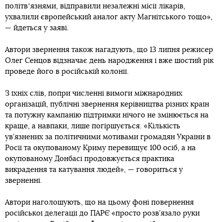
політвʼязнями, відправили незалежні місії лікарів,
ухвалили європейський аналог акту Магнітського тощо»,
— йдеться у заяві.
Автори звернення також нагадують, що 13 липня режисер
Олег Сенцов відзначає день народження і вже шостий рік
проведе його в російській колонії.
З їхніх слів, попри численні вимоги міжнародних
організацій, публічні звернення керівництва різних країн
та потужну кампанію підтримки нічого не змінюється на
краще, а навпаки, лише погіршується. «Кількість
ув’язнених за політичними мотивами громадян України в
Росії та окупованому Криму перевищує 100 осіб, а на
окупованому Донбасі продовжується практика
викрадення та катування людей», — говориться у
зверненні.
Автори наголошують, що на цьому фоні повернення
російської делегації до ПАРЄ «просто розв’язало руки