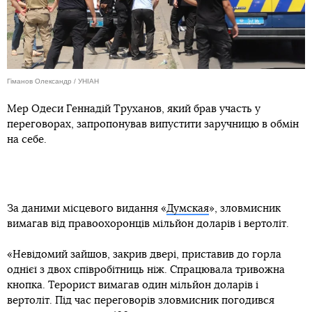
Гіманов Олександр / УНІАН
Мер Одеси Геннадій Труханов, який брав участь у
переговорах, запропонував випустити заручницю в обмін
на себе.
За даними місцевого видання «
Думская
», зловмисник
вимагав від правоохоронців мільйон доларів і вертоліт.
«Невідомий зайшов, закрив двері, приставив до горла
однієї з двох співробітниць ніж. Спрацювала тривожна
кнопка. Терорист вимагав один мільйон доларів і
вертоліт. Під час переговорів зловмисник погодився