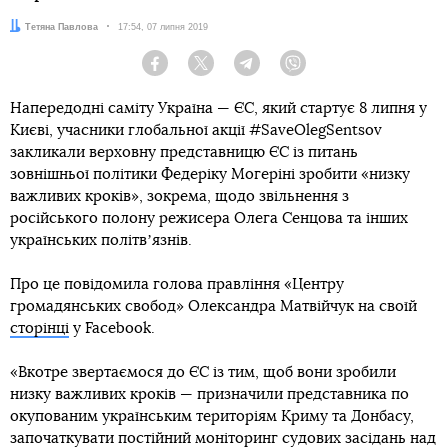
Автор:
Тетяна Павлова
Дата:
17:54, 07 липня 2019
Facebook
Twitter
Telegram
Viber
Напередодні саміту Україна — ЄС, який стартує 8 липня у
Києві, учасники глобальної акції #SaveOlegSentsov
закликали верховну представницю ЄС із питань
зовнішньої політики Федеріку Могеріні зробити «низку
важливих кроків», зокрема, щодо звільнення з
російського полону режисера Олега Сенцова та інших
українських політвʼязнів.
Про це повідомила голова правління «Центру
громадянських свобод» Олександра Матвійчук на своїй
сторінці
у Facebook.
«Вкотре звертаємося до ЄС із тим, щоб вони зробили
низку важливих кроків — призначили представника по
окупованим українським територіям Криму та Донбасу,
започаткувати постійний моніторинг судових засідань над