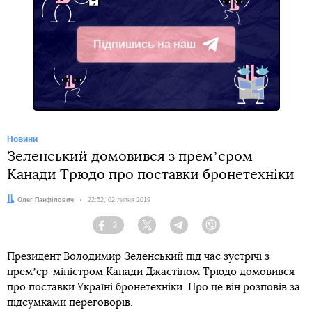
Підпишись на наш
Telegram
Новини
Зеленський домовився з премʼєром
Канади Трюдо про поставки бронетехніки
Автор:
Олег Панфілович
Дата:
22:52, 02 липня 2019
2
Facebook
Twitter
Telegram
Viber
Президент Володимир Зеленський під час зустрічі з
премʼєр-міністром Канади Джастіном Трюдо домовився
про поставки Україні бронетехніки. Про це він розповів за
підсумками переговорів.