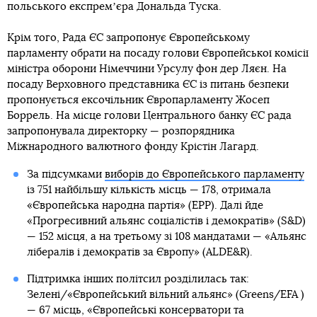
польського експремʼєра Дональда Туска.
Крім того, Рада ЄС запропонує Європейському
парламенту обрати на посаду голови Європейської комісії
міністра оборони Німеччини Урсулу фон дер Ляєн. На
посаду Верховного представника ЄС із питань безпеки
пропонується ексочільник Європарламенту Жосеп
Боррель. На місце голови Центрального банку ЄС рада
запропонувала директорку — розпорядника
Міжнародного валютного фонду Крістін Лагард.
За підсумками
виборів до Європейського парламенту
із 751 найбільшу кількість місць — 178, отримала
«Європейська народна партія» (EPP). Далі йде
«Прогресивний альянс соціалістів і демократів» (S&D)
— 152 місця, а на третьому зі 108 мандатами — «Альянс
лібералів і демократів за Європу» (ALDE&R).
Підтримка інших політсил розділилась так:
Зелені/«Європейський вільний альянс» (Greens/EFA )
— 67 місць, «Європейські консерватори та