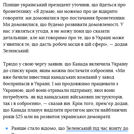
Пізніше український президент уточнив, що йдеться про
бронетехніку. «Я думаю, ми можемо про це відкрито
говорити: ми домовилися про постачання бронетехніки.
Ми домовилися, що будемо розвивати домовленості. У
нас зʼявляться угоди, я не можу поки що сказати
детальніше, але ми говоримо про те, що в Україні може
зʼявитися те, що дасть робочі місця в цій сфері», — додав
Зеленський.
Трюдо у свою чергу заявив, що Канада включила Україну
до списку країн, яким можна постачати озброєння. «Ми
вже бачили інвестиції канадських компаній у завод
боєприпасів в Україні. І ми продовжимо працювати з
Україною, щоб вони отримали підтримку, якої вони
потребують: як від канадських військових інструкторів,
так і в озброєнні», — сказав він. Крім того, премʼєр додав,
що Канада планує виділити протягом шести найближчих
років $25 млн на розвиток української демократії.
Раніше стало відомо, що
Зеленський під час візиту до