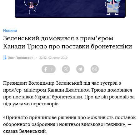
Новини
Зеленський домовився з премʼєром
Канади Трюдо про поставки бронетехніки
Автор:
Олег Панфілович
Дата:
22:52, 02 липня 2019
2
Facebook
Twitter
Telegram
Viber
Президент Володимир Зеленський під час зустрічі з
премʼєр-міністром Канади Джастіном Трюдо домовився
про поставки Україні бронетехніки. Про це він розповів за
підсумками переговорів.
«Прийнято принципове рішення про можливість поставок
оборонного озброєння і новітньої військової техніки», —
сказав Зеленський.