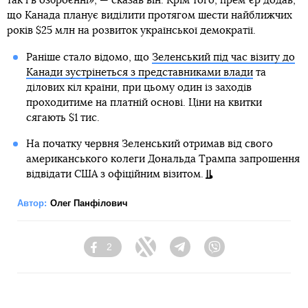
так і в озброєнні», — сказав він. Крім того, премʼєр додав,
що Канада планує виділити протягом шести найближчих
років $25 млн на розвиток української демократії.
Раніше стало відомо, що
Зеленський під час візиту до
Канади зустрінеться з представниками влади
та
ділових кіл країни, при цьому один із заходів
проходитиме на платній основі. Ціни на квитки
сягають $1 тис.
На початку червня Зеленський отримав від свого
американського колеги Дональда Трампа запрошення
відвідати США з офіційним візитом.
Автор:
Олег Панфілович
2
Facebook
Twitter
Telegram
Viber