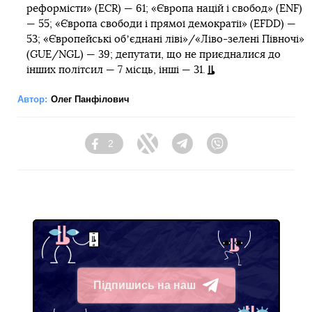
реформісти» (ECR) — 61; «Європа націй і свобод» (ENF)
— 55; «Європа свободи і прямої демократії» (EFDD) —
53; «Європейські обʼєднані ліві»/«Ліво-зелені Півночі»
(GUE/NGL) — 39; депутати, що не приєдналися до
інших політсил — 7 місць, інші — 31.
Автор:
Олег Панфілович
2
Facebook
Twitter
Telegram
Viber
Підпишись на наш
Telegram