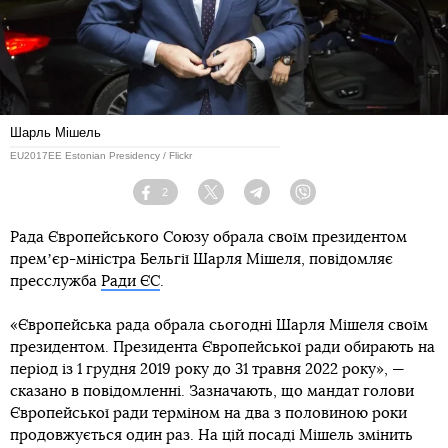
Шарль Мішель
EU2017EE Estonian Presidency / Flickr
2
Facebook
Twitter
Telegram
Viber
Рада Європейського Cоюзу обрала своїм президентом
премʼєр-міністра Бельгії Шарля Мішеля, повідомляє
пресслужба
Ради ЄС
.
«Європейська рада обрала сьогодні Шарля Мішеля своїм
президентом. Президента Європейської ради обирають на
період із 1 грудня 2019 року до 31 травня 2022 року», —
сказано в повідомленні. Зазначають, що мандат голови
Європейської ради терміном на два з половиною роки
продовжується один раз. На цій посаді Мішель змінить