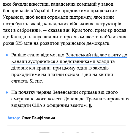
вже бачили інвестиції канадських компаній у завод
боєприпасів в Україні. І ми продовжимо працювати з
Україною, щоб вони отримали підтримку, якої вони
потребують: як від канадських військових інструкторів,
так і в озброєнні», — сказав він. Крім того, премʼєр додав,
що Канада планує виділити протягом шести найближчих
років $25 млн на розвиток української демократії.
Раніше стало відомо, що
Зеленський під час візиту до
Канади зустрінеться з представниками влади
та
ділових кіл країни, при цьому один із заходів
проходитиме на платній основі. Ціни на квитки
сягають $1 тис.
На початку червня Зеленський отримав від свого
американського колеги Дональда Трампа запрошення
відвідати США з офіційним візитом.
Автор:
Олег Панфілович