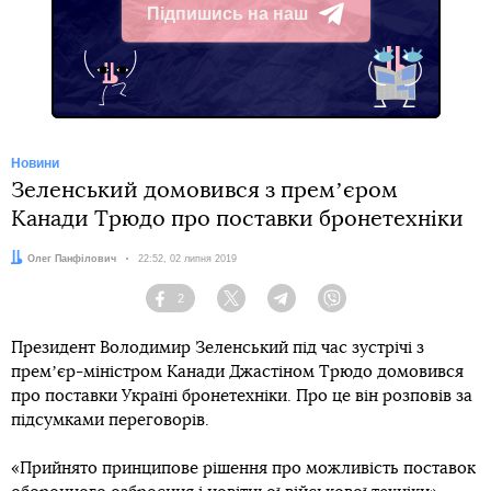
Підпишись на наш
Telegram
Новини
Зеленський домовився з премʼєром
Канади Трюдо про поставки бронетехніки
Автор:
Олег Панфілович
Дата:
22:52, 02 липня 2019
2
Facebook
Twitter
Telegram
Viber
Президент Володимир Зеленський під час зустрічі з
премʼєр-міністром Канади Джастіном Трюдо домовився
про поставки Україні бронетехніки. Про це він розповів за
підсумками переговорів.
«Прийнято принципове рішення про можливість поставок