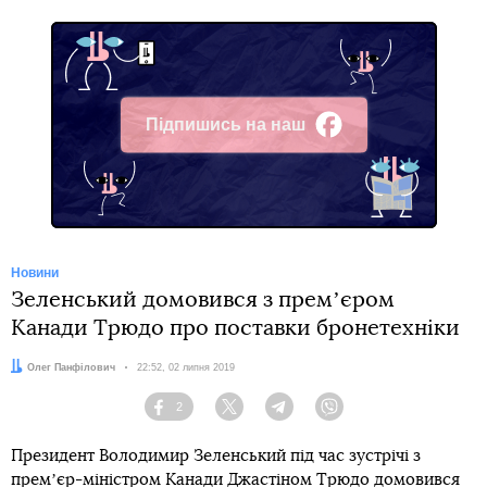
Підпишись на наш
Facebook
Новини
Зеленський домовився з премʼєром
Канади Трюдо про поставки бронетехніки
Автор:
Олег Панфілович
Дата:
22:52, 02 липня 2019
2
Facebook
Twitter
Telegram
Viber
Президент Володимир Зеленський під час зустрічі з
премʼєр-міністром Канади Джастіном Трюдо домовився