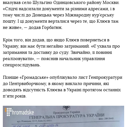
вказував село Шульгіно Одинцовського району Москви.
«Слідчі надсилали документи за різними адресами, і в
тому числі до Донецька через Міжнародну кур’єрську
пошту. І ці документи верталися через те, що Клюєв там
не живе», — додав Горбатюк.
Крім того, він додав, що якщо Клюєв повернеться в
Україну, він має бути негайно затриманий. «Є ухвала про
затримання та доставку до суду. Звичайно, її повинні
реалізовувати», — пояснив начальник управління
спецрозслідувань.
Пізніше «Громадське» опублікувало лист Генпрокуратури
до Центрвиборчкому, в якому виклало причини, які
доводять відсутність Клюєва в Україні протягом останніх
пʼяти років.