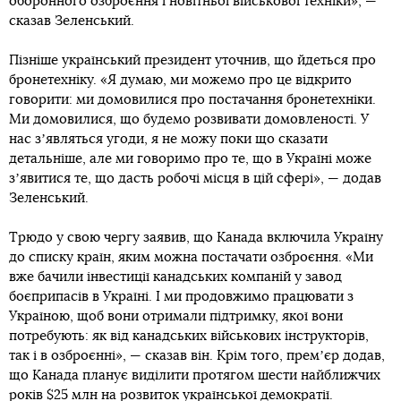
оборонного озброєння і новітньої військової техніки», —
сказав Зеленський.
Пізніше український президент уточнив, що йдеться про
бронетехніку. «Я думаю, ми можемо про це відкрито
говорити: ми домовилися про постачання бронетехніки.
Ми домовилися, що будемо розвивати домовленості. У
нас зʼявляться угоди, я не можу поки що сказати
детальніше, але ми говоримо про те, що в Україні може
зʼявитися те, що дасть робочі місця в цій сфері», — додав
Зеленський.
Трюдо у свою чергу заявив, що Канада включила Україну
до списку країн, яким можна постачати озброєння. «Ми
вже бачили інвестиції канадських компаній у завод
боєприпасів в Україні. І ми продовжимо працювати з
Україною, щоб вони отримали підтримку, якої вони
потребують: як від канадських військових інструкторів,
так і в озброєнні», — сказав він. Крім того, премʼєр додав,
що Канада планує виділити протягом шести найближчих
років $25 млн на розвиток української демократії.