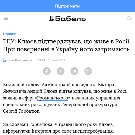
Підтримати
Facebook
Telegram
Twitter
Instagram
Меню
По
по
сай
Новини
ГПУ: Клюєв підтверджував, що живе в Росії.
При поверненні в Україну його затримають
Автор:
Олег Панфілович
Дата:
19:19, 02 липня 2019
Facebook
Twitter
Telegram
Viber
Колишній голова Адміністрації президента Віктора
Януковича Андрій Клюєв підтверджував, що живе в Росії,
заявив в ефірі «
Громадського
» начальник управління
спеціальних розслідувань Генеральної прокуратури
Сергій Горбатюк.
За словами Горбатюка, у травні цього року Клюєв,
інформуючи Інтерпол про своє місцеперебування,