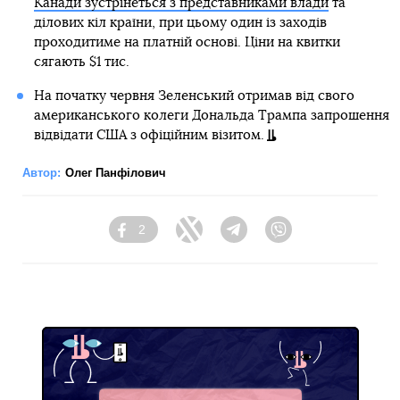
Канади зустрінеться з представниками влади
та
ділових кіл країни, при цьому один із заходів
проходитиме на платній основі. Ціни на квитки
сягають $1 тис.
На початку червня Зеленський отримав від свого
американського колеги Дональда Трампа запрошення
відвідати США з офіційним візитом.
Автор:
Олег Панфілович
2
Facebook
Twitter
Telegram
Viber