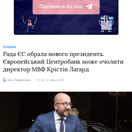
Підпишись на наш
Telegram
Новини
Рада ЄС обрала нового президента.
Європейський Центробанк може очолити
директор МВФ Крістін Лагард
Автор:
Олег Панфілович
Дата:
21:12, 02 липня 2019