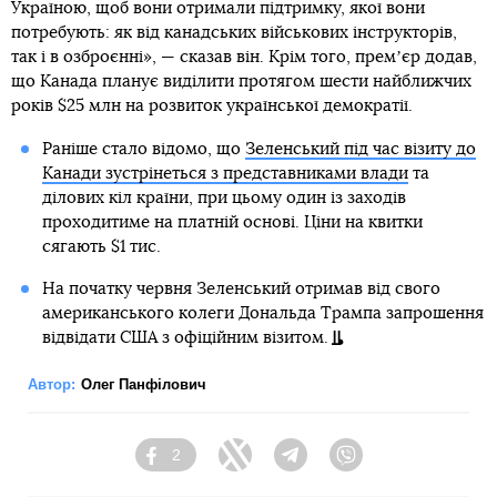
Україною, щоб вони отримали підтримку, якої вони
потребують: як від канадських військових інструкторів,
так і в озброєнні», — сказав він. Крім того, премʼєр додав,
що Канада планує виділити протягом шести найближчих
років $25 млн на розвиток української демократії.
Раніше стало відомо, що
Зеленський під час візиту до
Канади зустрінеться з представниками влади
та
ділових кіл країни, при цьому один із заходів
проходитиме на платній основі. Ціни на квитки
сягають $1 тис.
На початку червня Зеленський отримав від свого
американського колеги Дональда Трампа запрошення
відвідати США з офіційним візитом.
Автор:
Олег Панфілович
2
Facebook
Twitter
Telegram
Viber