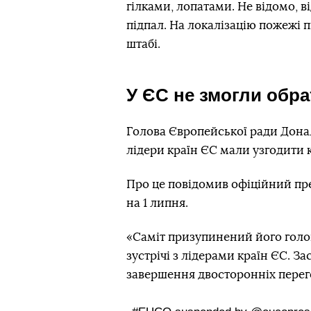
гілками, лопатами. Не відомо, 
підпал. На локалізацію пожежі 
штабі.
У ЄС не змогли обра
Голова Європейської ради Донал
лідери країн ЄС мали узгодити 
Про це повідомив офіційний пре
на 1 липня.
«Саміт призупинений його голо
зустрічі з лідерами країн ЄС. З
завершення двосторонніх перего