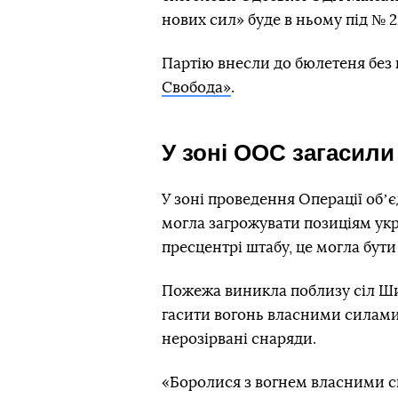
нових сил» буде в ньому під № 2
Партію внесли до бюлетеня без
Свобода»
.
У зоні ООС загасил
У зоні проведення Операції обʼ
могла загрожувати позиціям укр
пресцентрі штабу, це могла бути
Пожежа виникла поблизу сіл Ши
гасити вогонь власними силами
нерозірвані снаряди.
«Боролися з вогнем власними си