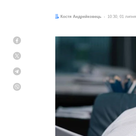
Автор:
Костя Андрейковець
Дата:
10:30, 01 липн
Facebook
Twitter
Telegram
Viber