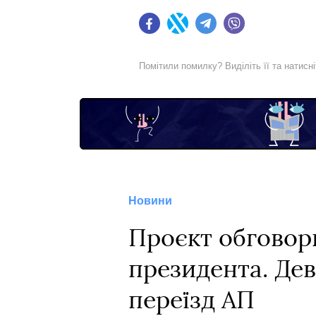
Facebook
Twitter
Telegram
Viber
Помітили помилку? Виділіть її та натисн
Новини
Проєкт обговор
президента. Дев
переїзд АП