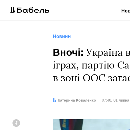
Но
Новини
Вночі:
Україна 
іграх, партію С
в зоні ООС заг
Автор:
Катерина Коваленко
Дата:
07:48, 01 липня
Facebook