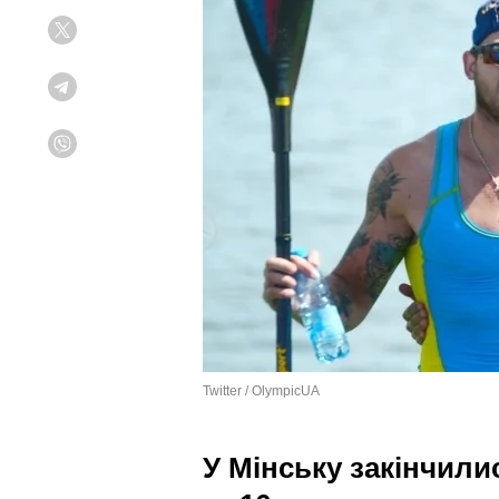
Twitter
Telegram
Viber
Twitter / OlympicUA
У Мінську закінчили