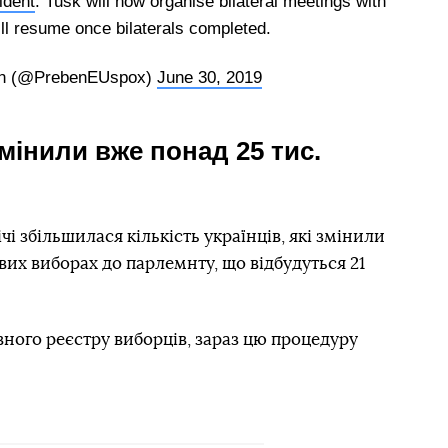
ident
. Tusk will now organise bilateral meetings with
ll resume once bilaterals completed.
n (@PrebenEUspox)
June 30, 2019
мінили вже понад 25 тис.
і збільшилася кількість українців, які змінили
вих виборах до парлемнту, що відбудуться 21
ного реєстру виборців, зараз цю процедуру