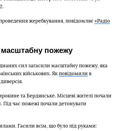
2.
 проведення жеребкування, повідомляє
«Радіо
и масштабну пожежу
єднаних сил загасили масштабну пожежу, яка
аїнських військових. Як
повідомили
в
 диверсія.
рокине та Бердянське. Місцеві жителі почали
. Під час пожежі почали детонувати
лами. Гасили всім, що було під руками: