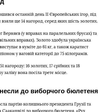
од
ршився останній день II Європейських ігор, під
 взяли ще 14 нагород, серед яких шість золотих.
 Верняєв (у вправах на паралельних брусах) та
 вільних вправах). Золото здобула українська
виступає в куміте до 61 кг, а також каратист
іоном у ваговій категорії до 75 кілограмів.
1 нагороду: 16 золотих, 17 срібних та 18
 заліку вона посіла третє місце.
внесли до виборчого бюлетеня
сла партію колишнього президента Грузії та
 Саакашвілі до виборчого бюлетеня. «Рух