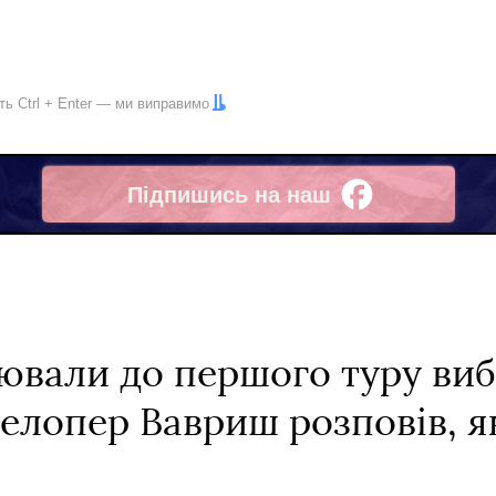
іть
Ctrl
+
Enter
— ми виправимо
Підпишись на наш
Facebook
ювали до першого туру виб
елопер Вавриш розповів, я