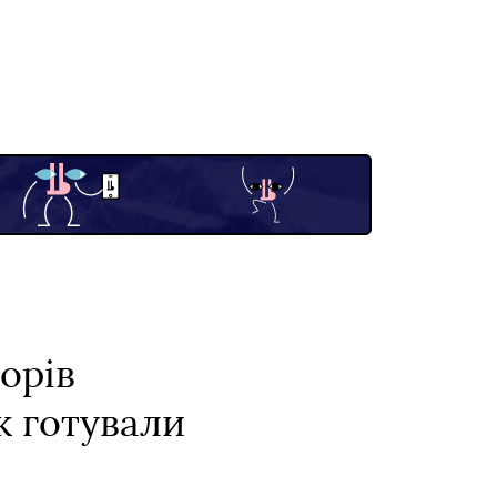
орів
к готували