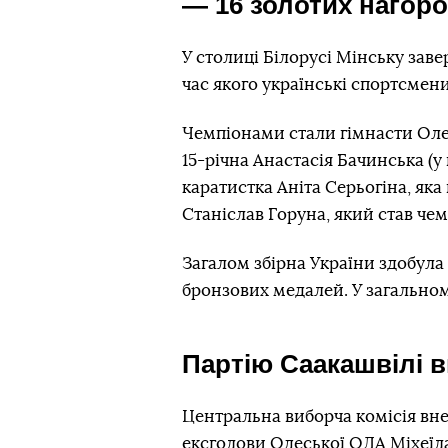
— 16 золотих нагор
У столиці Білорусі Мінську заве
час якого українські спортсмени
Чемпіонами стали гімнасти Олег
15-річна Анастасія Бачинська (у
каратистка Аніта Серьогіна, яка 
Станіслав Горуна, який став чемп
Загалом збірна України здобула 5
бронзових медалей. У загальному
Партію Саакашвілі 
Центральна виборча комісія вне
ексголови Одеської ОДА Міхеїла