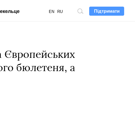
Підтримати
екельце
Пошук
EN
RU
по
сайту
а Європейських
ого бюлетеня, а