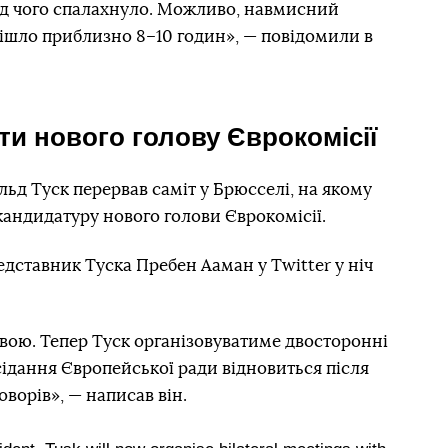
від чого спалахнуло. Можливо, навмисний
пішло приблизно 8–10 годин», — повідомили в
ти нового голову Єврокомісії
ьд Туск перервав саміт у Брюсселі, на якому
кандидатуру нового голови Єврокомісії.
дставник Туска Пребен Ааман у Twitter у ніч
вою. Тепер Туск організовуватиме двосторонні
асідання Європейської ради відновиться після
ворів», — написав він.