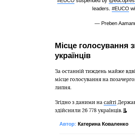
#EUCO
suspended by
@eucopres
leaders.
#EUCO
wi
— Preben Aaman
Місце голосування з
українців
За останній тиждень майже вдвіч
місце голосування на позачерго
липня.
Згідно з даними на
сайті
Держав
здійснили 26 778 українців.
Автор:
Катерина Коваленко