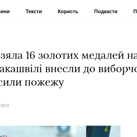
вини
Тексти
Користь
Подкасти
П
взяла 16 золотих медалей н
аакашвілі внесли до виборч
асили пожежу
 2019