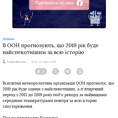
Підпишись на наш
Facebook
Новини
В ООН прогнозують, що 2019 рік буде
найспекотнішим за всю історію
Автор:
Тетяна Павлова
Дата:
18:19, 28 червня 2019
5
Facebook
Twitter
Telegram
Viber
Всесвітня метеорологічна організація ООН прогнозує, що
2019 рік буде одним з найспекотніших, а пʼятирічний
період з 2015 до 2019 року побʼє рекорд за найвищими
середніми температурами повітря за всю історію
спостереження.