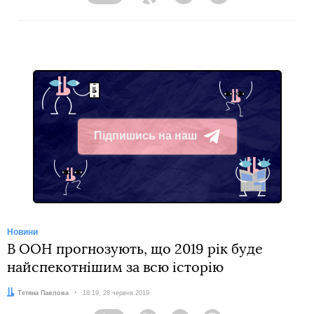
Facebook
Twitter
Telegram
Viber
Підпишись на наш
Telegram
Новини
В ООН прогнозують, що 2019 рік буде
найспекотнішим за всю історію
Автор:
Тетяна Павлова
Дата:
18:19, 28 червня 2019