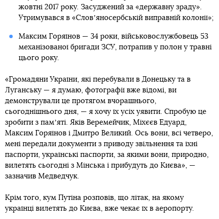
жовтні 2017 року. Засуджений за «державну зраду».
Утримувався в «Словʼяносербській виправній колонії»;
Максим Горяїнов — 34 роки, військовослужбовець 53
механізованої бригади ЗСУ, потрапив у полон у травні
цього року.
«Громадяни України, які перебували в Донецьку та в
Луганську — я думаю, фотографії вже відомі, ви
демонстрували це протягом вчорашнього,
сьогоднішнього дня, — я хочу їх усіх уявити. Спробую це
зробити з памʼяті. Яків Веремейчик, Міхєєв Едуард,
Максим Горяїнов і Дмитро Великий. Ось вони, всі четверо,
мені передали документи з приводу звільнення та їхні
паспорти, українські паспорти, за якими вони, природно,
вилетять сьогодні з Мінська і прибудуть до Києва», —
зазначив Медведчук.
Крім того, кум Путіна розповів, що літак, на якому
українці вилетять до Києва, вже чекає їх в аеропорту.