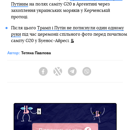
Путіним
на полях саміту G20 в Аргентині через
захоплення українських моряків у Керченській
протоці.
Після цього
Трамп і Путін не потиснули один одному
руки
під час церемонії спільного фото перед початком
саміту G20 у Буенос-Айресі.
Автор:
Тетяна Павлова
Facebook
Twitter
Telegram
Viber