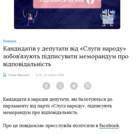
Підпишись на наш
Facebook
Новини
Кандидатів у депутати від «Слуги народу»
зобов’язують підписувати меморандум про
відповідальність
Автор:
Тетяна Павлова
Дата:
13:05, 28 червня 2019
Facebook
Twitter
Telegram
Viber
Кандидати в народні депутати, які балотуються до
парламенту від партії «Слуга народу», підписують
меморандум про відповідальність.
Про це повідомляє пресслужба політсили в
Facebook
.