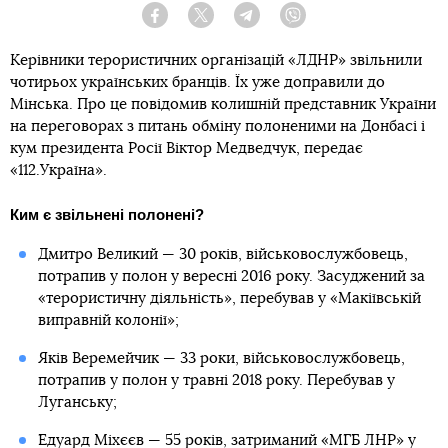
Facebook
Twitter
Telegram
Viber
Керівники терористичних організацій «ЛДНР» звільнили
чотирьох українських бранців. Їх уже доправили до
Мінська. Про це повідомив колишній представник України
на переговорах з питань обміну полоненими на Донбасі і
кум президента Росії Віктор Медведчук, передає
«112.Україна».
Ким є звільнені полонені?
Дмитро Великий — 30 років, військовослужбовець,
потрапив у полон у вересні 2016 року. Засуджений за
«терористичну діяльність», перебував у «Макіївській
виправній колонії»;
Яків Веремейчик — 33 роки, військовослужбовець,
потрапив у полон у травні 2018 року. Перебував у
Луганську;
Едуард Міхєєв — 55 років, затриманий «МГБ ЛНР» у