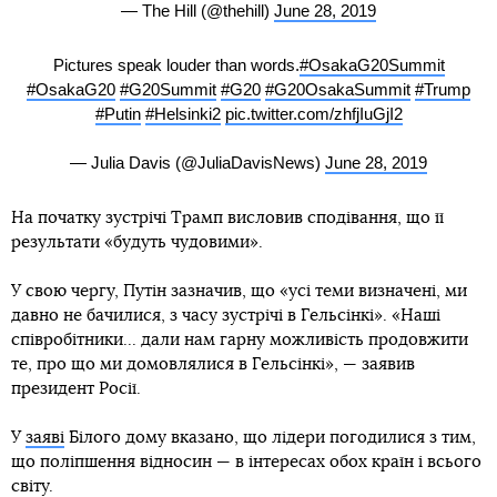
— The Hill (@thehill)
June 28, 2019
Pictures speak louder than words.
#OsakaG20Summit
#OsakaG20
#G20Summit
#G20
#G20OsakaSummit
#Trump
#Putin
#Helsinki2
pic.twitter.com/zhfjIuGjI2
— Julia Davis (@JuliaDavisNews)
June 28, 2019
На початку зустрічі Трамп висловив сподівання, що її
результати «будуть чудовими».
У свою чергу, Путін зазначив, що «усі теми визначені, ми
давно не бачилися, з часу зустрічі в Гельсінкі». «Наші
співробітники... дали нам гарну можливість продовжити
те, про що ми домовлялися в Гельсінкі», — заявив
президент Росії.
У
заяві
Білого дому вказано, що лідери погодилися з тим,
що поліпшення відносин — в інтересах обох країн і всього
світу.