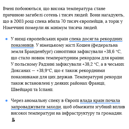
Вчені побоюються, що висока температура стане
причиною загибелі сотень і тисяч людей. Вони нагадують,
що в 2003 році спека вбила 70 тисяч європейців, а торік у
Німеччині померли як мінімум тисяча людей.
У низці європейських країн
спека досягла рекордних
показників
. У німецькому місті Кошен (федеральна
земля Бранденбург) синоптики зафіксували +38,6 °C,
що стало новим температурним рекордом для країни.
У польскому Радзині зафіксували +38,2 °C, а в чеських
Доксанах — +38,9°C, що є також рекордними
показниками для цих держав. Температурні рекорди
також встановлені у деяких районах Франції,
Швейцарії та Іспанії.
Через аномальну спеку в Європі
влада країн почала
запроваджувати заходи
, щоб обмежити згубний вплив
високої температури на інфраструктуру та громадян.