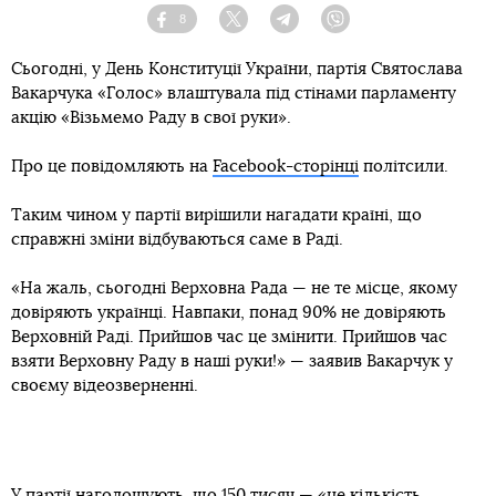
8
Facebook
Twitter
Telegram
Viber
Сьогодні, у День Конституції України, партія Святослава
Вакарчука «Голос» влаштувала під стінами парламенту
акцію «Візьмемо Раду в свої руки».
Про це повідомляють на
Facebook-сторінці
політсили.
Таким чином у партії вирішили нагадати країні, що
справжні зміни відбуваються саме в Раді.
«На жаль, сьогодні Верховна Рада — не те місце, якому
довіряють українці. Навпаки, понад 90% не довіряють
Верховній Раді. Прийшов час це змінити. Прийшов час
взяти Верховну Раду в наші руки!» — заявив Вакарчук у
своєму відеозверненні.
У партії наголошують, що 150 тисяч — «це кількість