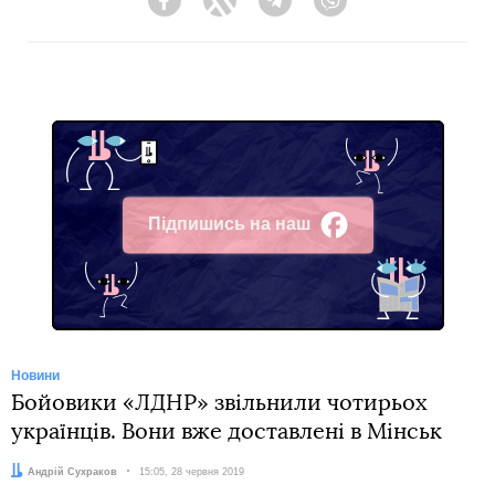
Facebook
Twitter
Telegram
Viber
Підпишись на наш
Facebook
Новини
Бойовики «ЛДНР» звільнили чотирьох
українців. Вони вже доставлені в Мінськ
Автор:
Андрій Сухраков
Дата:
15:05, 28 червня 2019