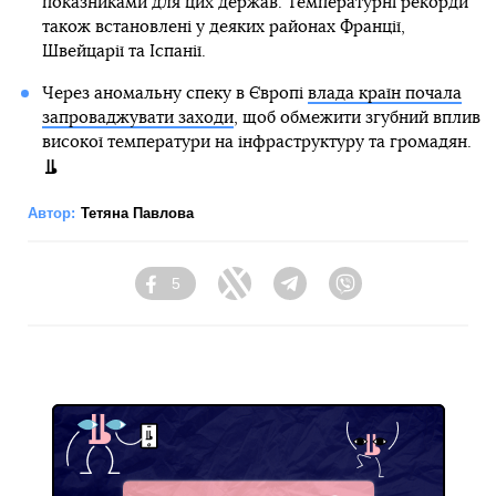
показниками для цих держав. Температурні рекорди
також встановлені у деяких районах Франції,
Швейцарії та Іспанії.
Через аномальну спеку в Європі
влада країн почала
запроваджувати заходи
, щоб обмежити згубний вплив
високої температури на інфраструктуру та громадян.
Автор:
Тетяна Павлова
5
Facebook
Twitter
Telegram
Viber