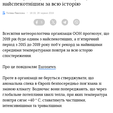
найспекотнішим за всю історію
Автор:
Тетяна Павлова
Дата:
18:19, 28 червня 2019
5
Facebook
Twitter
Telegram
Viber
Всесвітня метеорологічна організація ООН прогнозує, що
2019 рік буде одним з найспекотніших, а пʼятирічний
період з 2015 до 2019 року побʼє рекорд за найвищими
середніми температурами повітря за всю історію
спостереження.
Про це повідомляє
Euronews
.
Проте в організації не беруться стверджувати, що
аномальна спека в Європі безпосередньо повʼязана зі
зміною клімату. Водночас вони попереджають, що через
глобальне потепління хвилі тепла, при яких температура
повітря сягає +40 ° C, ставатимуть частішими,
інтенсивнішими та тривалішими.