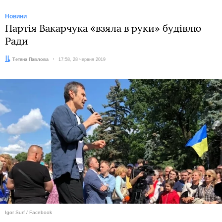
Новини
Партія Вакарчука «взяла в руки» будівлю
Ради
Автор:
Тетяна Павлова
Дата:
17:58, 28 червня 2019
Igor Surf / Facebook