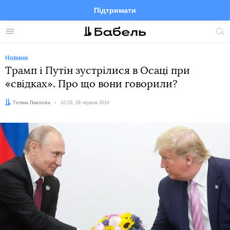
Підтримати
Facebook
Telegram
Twitter
Instagram
Меню
По
по
сай
Новини
Трамп і Путін зустрілися в Осаці при
«свідках». Про що вони говорили?
Автор:
Тетяна Павлова
Дата:
10:29, 28 червня 2019