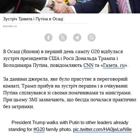
Зустріч Трампа і Путіна в Осаці
kremlin.ru
Facebook
Twitter
Telegram
Viber
В Осаці (Японія) в перший день саміту G20 відбулася
зустріч президентів США і Росії Дональда Трампа і
Володимира Путіна, повідомляють
СNN
та «
Газета. ru
».
За даними джерела, яке було присутнє в переговорній
кімнаті, Трамп прибув на зустріч першим і в очікуванні
Путіна спілкувався зі своїми помічниками та міністрами.
При цьому ЗМІ зазначають, що бесіда почалася практично
без затримки.
President Trump walks with Putin to other leaders already
standing for
#G20
family photo.
pic.twitter.com/HA0jwLwN8e