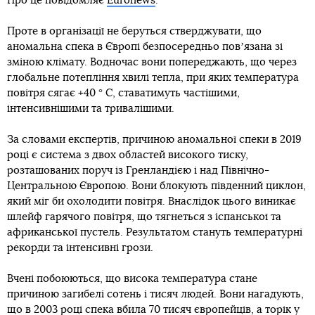
Про це повідомляє
Euronews
.
Проте в організації не беруться стверджувати, що
аномальна спека в Європі безпосередньо повʼязана зі
зміною клімату. Водночас вони попереджають, що через
глобальне потепління хвилі тепла, при яких температура
повітря сягає +40 ° C, ставатимуть частішими,
інтенсивнішими та тривалішими.
За словами експертів, причиною аномальної спеки в 2019
році є система з двох областей високого тиску,
розташованих поруч із Гренландією і над Північно-
Центральною Європою. Вони блокують південний циклон,
який міг би охолодити повітря. Внаслідок цього виникає
шлейф гарячого повітря, що тягнеться з іспанської та
африканської пустель. Результатом стануть температурні
рекорди та інтенсивні грози.
Вчені побоюються, що висока температура стане
причиною загибелі сотень і тисяч людей. Вони нагадують,
що в 2003 році спека вбила 70 тисяч європейців, а торік у