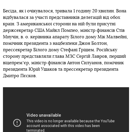
Бесіда, як і очікувалося, тривала 1 годину 20 хвилин. Вона
відбувалася за участі представників делегацій від обох
країн. З американської сторони на ній були присутні
держсекретар США Майкл Помпео, міністр фінансів Стів
Мнучін, в. о. керівника апарату Білого дому Мік Малвейні,
помічник президента з нацбезпеки Джон Болтон,
прессекретар Білого дому Стефані Грішем. Російську
сторону представляли глава МЗС Сергій Лавров, перший
віцепремʼєр, міністр фінансів Антон Силуанов, помічник
президента Юрій Ушаков та прессекретар президента
Дмитро Пєсков.