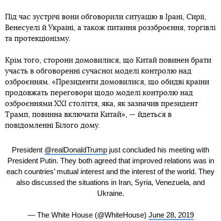
Під час зустрічі вони обговорили ситуацію в Ірані, Сирії,
Венесуелі й Україні, а також питання роззброєння, торгівлі
та протекціонізму.
Крім того, сторони домовилися, що Китай повинен брати
участь в обговоренні сучасної моделі контролю над
озброєнням. «Президенти домовилися, що обидві країни
продовжать переговори щодо моделі контролю над
озброєннями ХХІ століття, яка, як зазначив президент
Трамп, повинна включати Китай», — йдеться в
повідомленні Білого дому.
President
@realDonaldTrump
just concluded his meeting with
President Putin. They both agreed that improved relations was in
each countries’ mutual interest and the interest of the world. They
also discussed the situations in Iran, Syria, Venezuela, and
Ukraine.
— The White House (@WhiteHouse)
June 28, 2019