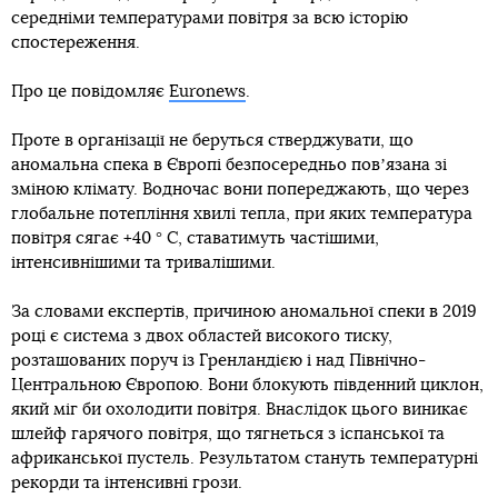
середніми температурами повітря за всю історію
спостереження.
Про це повідомляє
Euronews
.
Проте в організації не беруться стверджувати, що
аномальна спека в Європі безпосередньо повʼязана зі
зміною клімату. Водночас вони попереджають, що через
глобальне потепління хвилі тепла, при яких температура
повітря сягає +40 ° C, ставатимуть частішими,
інтенсивнішими та тривалішими.
За словами експертів, причиною аномальної спеки в 2019
році є система з двох областей високого тиску,
розташованих поруч із Гренландією і над Північно-
Центральною Європою. Вони блокують південний циклон,
який міг би охолодити повітря. Внаслідок цього виникає
шлейф гарячого повітря, що тягнеться з іспанської та
африканської пустель. Результатом стануть температурні
рекорди та інтенсивні грози.