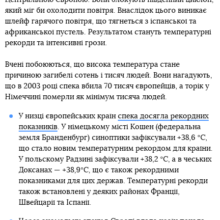
який міг би охолодити повітря. Внаслідок цього виникає
шлейф гарячого повітря, що тягнеться з іспанської та
африканської пустель. Результатом стануть температурні
рекорди та інтенсивні грози.
Вчені побоюються, що висока температура стане
причиною загибелі сотень і тисяч людей. Вони нагадують,
що в 2003 році спека вбила 70 тисяч європейців, а торік у
Німеччині померли як мінімум тисяча людей.
У низці європейських країн
спека досягла рекордних
показників
. У німецькому місті Кошен (федеральна
земля Бранденбург) синоптики зафіксували +38,6 °C,
що стало новим температурним рекордом для країни.
У польскому Радзині зафіксували +38,2 °C, а в чеських
Доксанах — +38,9°C, що є також рекордними
показниками для цих держав. Температурні рекорди
також встановлені у деяких районах Франції,
Швейцарії та Іспанії.