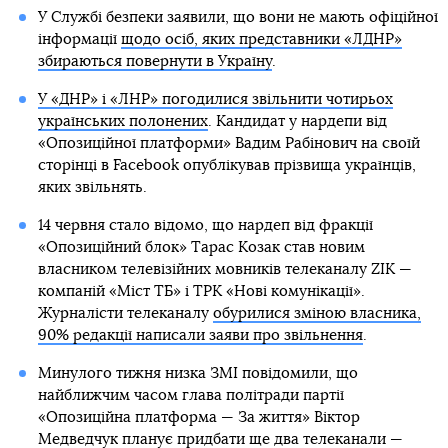
У Службі безпеки заявили, що вони не мають офіційної
інформації
щодо осіб, яких представники «ЛДНР»
збираються повернути в Україну
.
У «ДНР» і «ЛНР» погодилися звільнити чотирьох
українських полонених
. Кандидат у нардепи від
«Опозиційної платформи» Вадим Рабінович на своїй
сторінці в Facebook опублікував прізвища українців,
яких звільнять.
14 червня стало відомо, що нардеп від фракції
«Опозиційний блок» Тарас Козак став новим
власником телевізійних мовників телеканалу ZIK —
компаній «Міст ТБ» і ТРК «Нові комунікації».
Журналісти телеканалу
обурилися зміною власника,
90% редакції написали заяви про звільнення
.
Минулого тижня низка ЗМІ повідомили, що
найближчим часом глава політради партії
«Опозиційна платформа — За життя» Віктор
Медведчук планує придбати ще два телеканали —