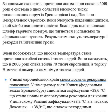
За словами експертів, причиною аномальної спеки в 2019
році є система з двох областей високого тиску,
розташованих поруч із Гренландією і над Північно-
Центральною Європою. Вони блокують південний циклон,
який міг би охолодити повітря. Внаслідок цього виникає
шлейф гарячого повітря, що тягнеться з іспанської та
африканської пустель. Результатом стануть температурні
рекорди та інтенсивні грози.
Вчені побоюються, що висока температура стане
причиною загибелі сотень і тисяч людей. Вони нагадують,
що в 2003 році спека вбила 70 тисяч європейців, а торік у
Німеччині померли як мінімум тисяча людей.
У низці європейських країн
спека досягла рекордних
показників
. У німецькому місті Кошен (федеральна
земля Бранденбург) синоптики зафіксували +38,6 °C,
що стало новим температурним рекордом для країни.
У польскому Радзині зафіксували +38,2 °C, а в чеських
Доксанах — +38,9°C, що є також рекордними