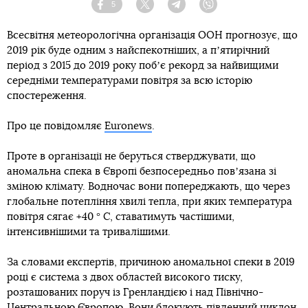
5
Facebook
Twitter
Telegram
Viber
Всесвітня метеорологічна організація ООН прогнозує, що
2019 рік буде одним з найспекотніших, а пʼятирічний
період з 2015 до 2019 року побʼє рекорд за найвищими
середніми температурами повітря за всю історію
спостереження.
Про це повідомляє
Euronews
.
Проте в організації не беруться стверджувати, що
аномальна спека в Європі безпосередньо повʼязана зі
зміною клімату. Водночас вони попереджають, що через
глобальне потепління хвилі тепла, при яких температура
повітря сягає +40 ° C, ставатимуть частішими,
інтенсивнішими та тривалішими.
За словами експертів, причиною аномальної спеки в 2019
році є система з двох областей високого тиску,
розташованих поруч із Гренландією і над Північно-
Центральною Європою. Вони блокують південний циклон,