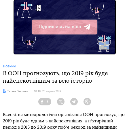
Підпишись на наш
Telegram
Новини
В ООН прогнозують, що 2019 рік буде
найспекотнішим за всю історію
Автор:
Тетяна Павлова
Дата:
18:19, 28 червня 2019
5
Facebook
Twitter
Telegram
Viber
Всесвітня метеорологічна організація ООН прогнозує, що
2019 рік буде одним з найспекотніших, а пʼятирічний
період з 2015 до 2019 року побʼє рекорд за найвищими