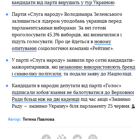
кандидати від партії вирушать у тур Україною
.
Партія «Слуга народу» Володимира Зеленського
залишається лідером уподобань українців перед
парламентськими виборами. За неї готові
проголосувати 45,3% виборців, які визначилися і
підуть голосувати. Про це йдеться в
новому
опитуванні
соціологічної компанії «Рейтинг».
У партії «Слуга народу» заявили про сотні кандидатів-
мажоритарників, які
незаконно використовують бренд
і символіку політсили
, та подали заяву до Нацполіції.
Кандидати в народні депутати від партії «Голос»
підписали зобовʼязання не балотуватися до Верховної
Ради більш ніж на дві каденції
під час акції «Змінимо
Раду — змінимо Україну» біля парламенту 25 червня.
Автор:
Тетяна Павлова