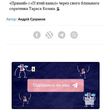
«Прямий» і «Пʼятий канал» через свого близького
соратника Тараса Козака.
Автор:
Андрій Сухраков
Facebook
Twitter
Telegram
Viber
Підпишись на наш
Telegram