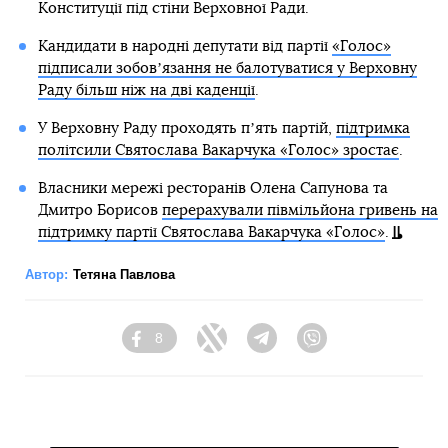
Конституції під стіни Верховної Ради.
Кандидати в народні депутати від партії
«Голос»
підписали зобовʼязання не балотуватися у Верховну
Раду більш ніж на дві каденції
.
У Верховну Раду проходять пʼять партій,
підтримка
політсили Святослава Вакарчука «Голос» зростає
.
Власники мережі ресторанів Олена Сапунова та
Дмитро Борисов
перерахували півмільйона гривень на
підтримку партії Святослава Вакарчука «Голос»
.
Автор:
Тетяна Павлова
8
Facebook
Twitter
Telegram
Viber