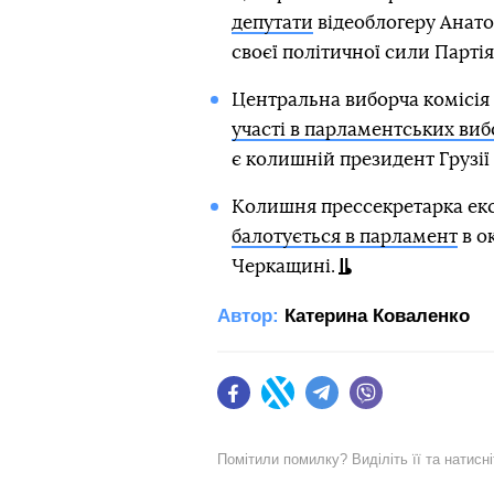
депутати
відеоблогеру Анато
своєї політичної сили Партія
Центральна виборча комісія 
участі в парламентських вибо
є колишній президент Грузії
Колишня прессекретарка ек
балотується в парламент
в о
Черкащині.
Автор:
Катерина Коваленко
Facebook
Twitter
Telegram
Viber
Помітили помилку? Виділіть її та натисн