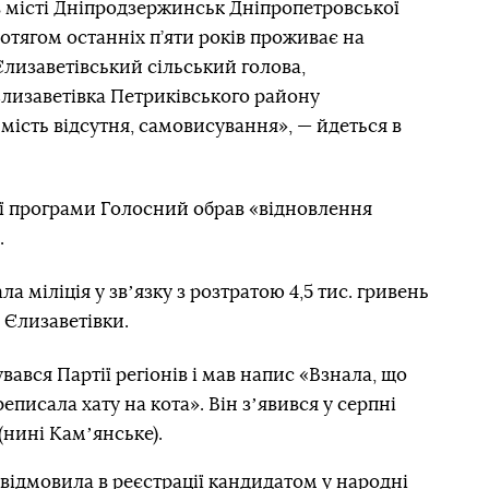
в місті Дніпродзержинськ Дніпропетровської
отягом останніх п’яти років проживає на
 Єлизаветівський сільський голова,
Єлизаветівка Петриківського району
мість відсутня, самовисування», — йдеться в
ї програми Голосний обрав «відновлення
.
а міліція у звʼязку з розтратою 4,5 тис. гривень
і Єлизаветівки.
ався Партії регіонів і мав напис «Взнала, що
еписала хату на кота». Він зʼявився у серпні
(нині Камʼянське).
відмовила в реєстрації кандидатом у народні