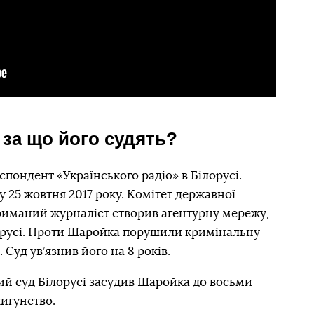
 за що його судять?
ондент «Українського радіо» в Білорусі.
 25 жовтня 2017 року. Комітет державної
триманий журналіст створив агентурну мережу,
орусі. Проти Шаройка порушили кримінальну
 Суд ув’язнив його на 8 років.
ий суд Білорусі засудив Шаройка до восьми
пигунство.