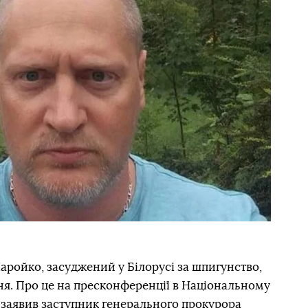
ройко, засуджений у Білорусі за шпигунство,
я. Про це на пресконференції в Національному
 заявив заступник генерального прокурора