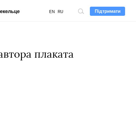
Підтримати
екельце
Пошук
EN
RU
по
сайту
автора плаката