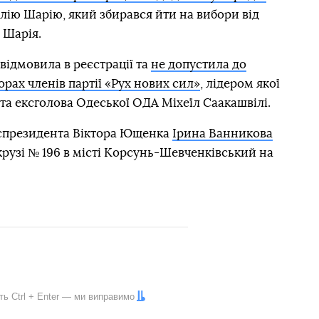
лію Шарію, який збирався йти на вибори від
 Шарія.
відмовила в реєстрації та
не допустила до
рах членів партії «Рух нових сил»
, лідером якої
 та ексголова Одеської ОДА Міхеїл Саакашвілі.
спрезидента Віктора Ющенка
Ірина Ванникова
крузі № 196 в місті Корсунь-Шевченківський на
іть
Ctrl
+
Enter
— ми виправимо