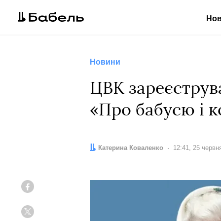
Но
Новини
ЦВК зареєструв
«Про бабусю і к
Автор:
Катерина Коваленко
Дата:
12:41, 25 червн
Facebook
Twitter