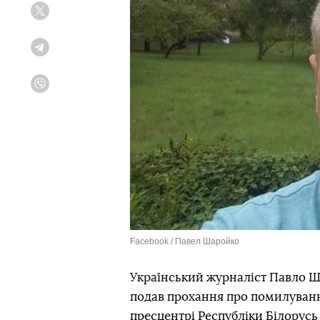
Twitter
Telegram
Viber
Facebook / Павел Шаройко
Український журналіст Павло Ша
подав прохання про помилуванн
пресцентрі Республіки Білорусь