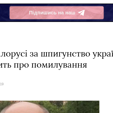
Підпишись на наш
Telegram
лорусі за шпигунство укра
ить про помилування
019