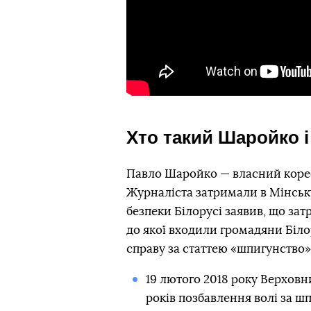
Хто такий Шаройко і
Павло Шаройко — власний коресп
Журналіста затримали в Мінську
безпеки Білорусі заявив, що за
до якої входили громадяни Біл
справу за статтею «шпигунство».
19 лютого 2018 року Верховн
років позбавлення волі за ш