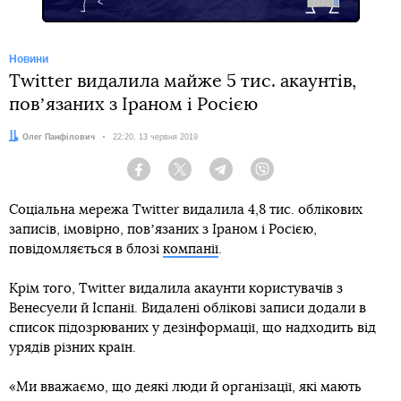
Новини
Twitter видалила майже 5 тис. акаунтів,
повʼязаних з Іраном і Росією
Автор:
Олег Панфілович
Дата:
22:20, 13 червня 2019
Facebook
Twitter
Telegram
Viber
Соціальна мережа Twitter видалила 4,8 тис. облікових
записів, імовірно, повʼязаних з Іраном і Росією,
повідомляється в блозі
компанії
.
Крім того, Twitter видалила акаунти користувачів з
Венесуели й Іспанії. Видалені облікові записи додали в
список підозрюваних у дезінформації, що надходить від
урядів різних країн.
«Ми вважаємо, що деякі люди й організації, які мають