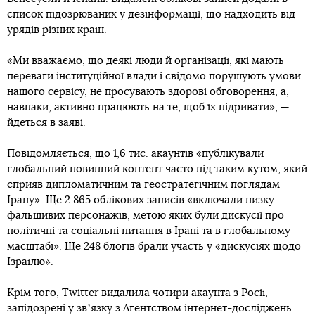
список підозрюваних у дезінформації, що надходить від
урядів різних країн.
«Ми вважаємо, що деякі люди й організації, які мають
переваги інституційної влади і свідомо порушують умови
нашого сервісу, не просувають здорові обговорення, а,
навпаки, активно працюють на те, щоб їх підривати», —
йдеться в заяві.
Повідомляється, що 1,6 тис. акаунтів «публікували
глобальний новинний контент часто під таким кутом, який
сприяв дипломатичним та геостратегічним поглядам
Ірану». Ще 2 865 облікових записів «включали низку
фальшивих персонажів, метою яких були дискусії про
політичні та соціальні питання в Ірані та в глобальному
масштабі». Ще 248 блогів брали участь у «дискусіях щодо
Ізраїлю».
Крім того, Twitter видалила чотири акаунта з Росії,
запідозрені у звʼязку з Агентством інтернет-досліджень