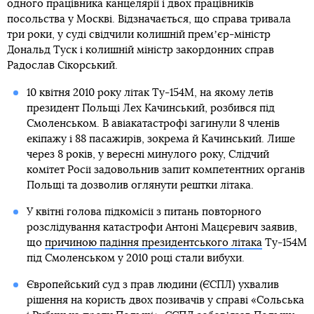
одного працівника канцелярії і двох працівників
посольства у Москві. Відзначається, що справа тривала
три роки, у суді свідчили колишній премʼєр-міністр
Дональд Туск і колишній міністр закордонних справ
Радослав Сікорський.
10 квітня 2010 року літак Ту-154М, на якому летів
президент Польщі Лех Качинський, розбився під
Смоленськом. В авіакатастрофі загинули 8 членів
екіпажу і 88 пасажирів, зокрема й Качинський. Лише
через 8 років, у вересні минулого року, Слідчий
комітет Росії задовольнив запит компетентних органів
Польщі та дозволив оглянути рештки літака.
У квітні голова підкомісії з питань повторного
розслідування катастрофи Антоні Мацєревич заявив,
що
причиною падіння президентського літака
Ту-154М
під Смоленськом у 2010 році стали вибухи.
Європейський суд з прав людини (ЄСПЛ) ухвалив
рішення на користь двох позивачів у справі «Сольська