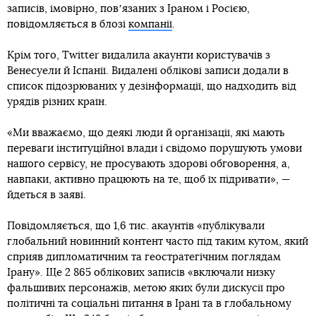
записів, імовірно, повʼязаних з Іраном і Росією,
повідомляється в блозі
компанії
.
Крім того, Twitter видалила акаунти користувачів з
Венесуели й Іспанії. Видалені облікові записи додали в
список підозрюваних у дезінформації, що надходить від
урядів різних країн.
«Ми вважаємо, що деякі люди й організації, які мають
переваги інституційної влади і свідомо порушують умови
нашого сервісу, не просувають здорові обговорення, а,
навпаки, активно працюють на те, щоб їх підривати», —
йдеться в заяві.
Повідомляється, що 1,6 тис. акаунтів «публікували
глобальний новинний контент часто під таким кутом, який
сприяв дипломатичним та геостратегічним поглядам
Ірану». Ще 2 865 облікових записів «включали низку
фальшивих персонажів, метою яких були дискусії про
політичні та соціальні питання в Ірані та в глобальному