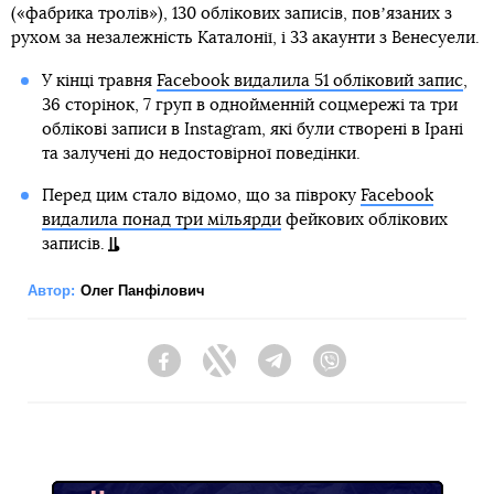
(«фабрика тролів»), 130 облікових записів, повʼязаних з
рухом за незалежність Каталонії, і 33 акаунти з Венесуели.
У кінці травня
Facebook видалила 51 обліковий запис
,
36 сторінок, 7 груп в однойменній соцмережі та три
облікові записи в Instagram, які були створені в Ірані
та залучені до недостовірної поведінки.
Перед цим стало відомо, що за півроку
Facebook
видалила понад три мільярди
фейкових облікових
записів.
Автор:
Олег Панфілович
Facebook
Twitter
Telegram
Viber