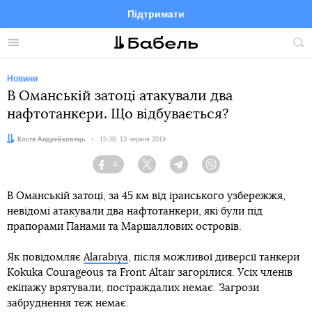
Підтримати
Facebook
Telegram
Twitter
Instagram
Меню
По
по
сай
Новини
В Оманській затоці атакували два
нафтотанкери. Що відбувається?
Автор:
Костя Андрейковець
Дата:
15:30, 13 червня 2019
4
Facebook
Twitter
Telegram
Viber
В Оманській затоці, за 45 км від іранського узбережжя,
невідомі атакували два нафтотанкери, які були під
прапорами Панами та Маршаллових островів.
Як повідомляє
Alarabiya
, після можливої диверсії танкери
Kokuka Courageous та Front Altair загорілися. Усіх членів
екіпажу врятували, постраждалих немає. Загрози
забруднення теж немає.