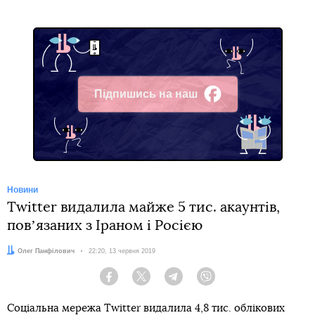
Підпишись на наш
Facebook
Новини
Twitter видалила майже 5 тис. акаунтів,
повʼязаних з Іраном і Росією
Автор:
Олег Панфілович
Дата:
22:20, 13 червня 2019
Facebook
Twitter
Telegram
Viber
Соціальна мережа Twitter видалила 4,8 тис. облікових