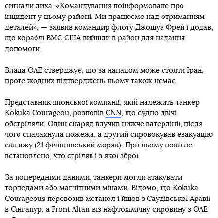
сигнали лиха. «Командування поінформоване про
інцидент у цьому районі. Ми працюємо над отриманням
деталей», — заявив командир флоту Джошуа Фрей і додав,
що кораблі ВМС США вийшли в район для надання
допомоги.
Влада ОАЕ стверджує, що за нападом може стояти Іран,
проте жодних підтверджень цьому також немає.
Представник японської компанії, якій належить танкер
Kokuka Courageou, розповів
CNN
, що судно двічі
обстріляли. Один снаряд влучив нижче ватерлінії, після
чого спалахнула пожежа, а другий спровокував евакуацію
екіпажу (21 філіппінський моряк). При цьому поки не
встановлено, хто стріляв і з якої зброї.
За попередніми даними, танкери могли атакувати
торпедами або магнітними мінами. Відомо, що Kokuka
Courageous перевозив метанол і йшов з Саудівської Аравії
в Сінгапур, а Front Altair віз нафтохімічну сировину з ОАЕ