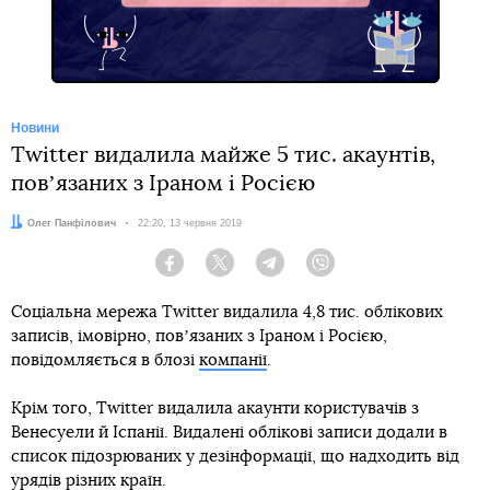
Новини
Twitter видалила майже 5 тис. акаунтів,
повʼязаних з Іраном і Росією
Автор:
Олег Панфілович
Дата:
22:20, 13 червня 2019
Facebook
Twitter
Telegram
Viber
Соціальна мережа Twitter видалила 4,8 тис. облікових
записів, імовірно, повʼязаних з Іраном і Росією,
повідомляється в блозі
компанії
.
Крім того, Twitter видалила акаунти користувачів з
Венесуели й Іспанії. Видалені облікові записи додали в
список підозрюваних у дезінформації, що надходить від
урядів різних країн.