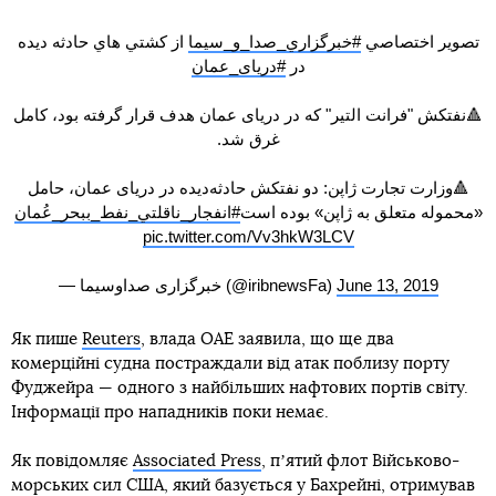
تصوير اختصاصي
#خبرگزاري_صدا_و_سيما
از کشتي هاي حادثه ديده
در
#دریای_عمان
🔺نفتکش "فرانت التیر" که در دریای عمان هدف قرار گرفته بود، کامل
غرق شد.
🔺وزارت تجارت ژاپن: دو نفتکش حادثه‌دیده در دریای عمان، حامل
«محموله متعلق به ژاپن» بوده‌ است
#انفجار_ناقلتي_نفط_ببحر_عُمان
pic.twitter.com/Vv3hkW3LCV
— خبرگزاری صداوسیما (@iribnewsFa)
June 13, 2019
Як пише
Reuters
, влада ОАЕ заявила, що ще два
комерційні судна постраждали від атак поблизу порту
Фуджейра — одного з найбільших нафтових портів світу.
Інформації про нападників поки немає.
Як повідомляє
Associated Press
, пʼятий флот Військово-
морських сил США, який базується у Бахрейні, отримував