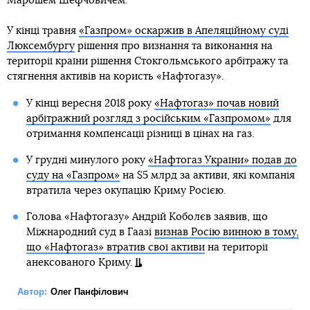
Марошем Шефчовичем.
У кінці травня
«Газпром» оскаржив в Апеляційному суді
Люксембургу
рішення про визнання та виконання на
території країни рішення Стокгольмського арбітражу та
стягнення активів на користь «Нафтогазу».
У кінці вересня 2018 року
«Нафтогаз» почав новий
арбітражний розгляд з російським «Газпромом»
для
отримання компенсації різниці в цінах на газ.
У грудні минулого року
«Нафтогаз України» подав до
суду на «Газпром»
на $5 млрд за активи, які компанія
втратила через окупацію Криму Росією.
Голова «Нафтогазу» Андрій Коболєв заявив, що
Міжнародний суд в Гаазі
визнав Росію винною в тому,
що «Нафтогаз» втратив свої активи
на території
анексованого Криму.
Автор:
Олег Панфілович