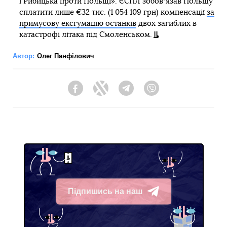
і Рибицька проти Польщі». ЄСПЛ зобовʼязав Польщу
сплатити лише €32 тис. (1 054 109 грн) компенсації
за
примусову ексгумацію останків
двох загиблих в
катастрофі літака під Смоленськом.
Автор:
Олег Панфілович
Facebook
Twitter
Telegram
Viber
Підпишись на наш
Telegram