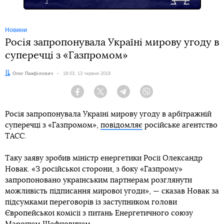
Новини
Росія запропонувала Україні мирову угоду в
суперечці з «Газпромом»
Автор:
Олег Панфілович
Дата:
18:03, 13 червня 2019
Facebook
Twitter
Telegram
Viber
Росія запропонувала Україні мирову угоду в арбітражній
суперечці з «Газпромом»,
повідомляє
російське агентство
ТАСС.
Таку заяву зробив міністр енергетики Росії Олександр
Новак. «З російської сторони, з боку «Газпрому»
запропоновано українським партнерам розглянути
можливість підписання мирової угоди», — сказав Новак за
підсумками переговорів із заступником голови
Європейської комісії з питань Енергетичного союзу