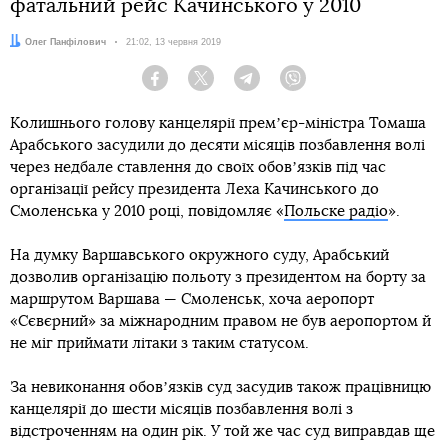
фатальний рейс Качинського у 2010
Автор:
Олег Панфілович
Дата:
21:02, 13 червня 2019
Facebook
Twitter
Telegram
Viber
Колишнього голову канцелярії премʼєр-міністра Томаша
Арабського засудили до десяти місяців позбавлення волі
через недбале ставлення до своїх обовʼязків під час
організації рейсу президента Леха Качинського до
Смоленська у 2010 році, повідомляє «
Польске радіо
».
На думку Варшавського окружного суду, Арабський
дозволив організацію польоту з президентом на борту за
маршрутом Варшава — Смоленськ, хоча аеропорт
«Сєвєрний» за міжнародним правом не був аеропортом й
не міг приймати літаки з таким статусом.
За невиконання обовʼязків суд засудив також працівницю
канцелярії до шести місяців позбавлення волі з
відстроченням на один рік. У той же час суд виправдав ще