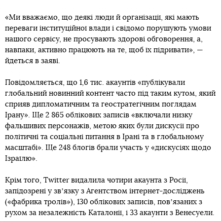
«Ми вважаємо, що деякі люди й організації, які мають
переваги інституційної влади і свідомо порушують умови
нашого сервісу, не просувають здорові обговорення, а,
навпаки, активно працюють на те, щоб їх підривати», —
йдеться в заяві.
Повідомляється, що 1,6 тис. акаунтів «публікували
глобальний новинний контент часто під таким кутом, який
сприяв дипломатичним та геостратегічним поглядам
Ірану». Ще 2 865 облікових записів «включали низку
фальшивих персонажів, метою яких були дискусії про
політичні та соціальні питання в Ірані та в глобальному
масштабі». Ще 248 блогів брали участь у «дискусіях щодо
Ізраїлю».
Крім того, Twitter видалила чотири акаунта з Росії,
запідозрені у звʼязку з Агентством інтернет-досліджень
(«фабрика тролів»), 130 облікових записів, повʼязаних з
рухом за незалежність Каталонії, і 33 акаунти з Венесуели.