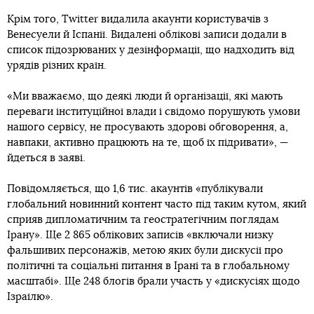
Крім того, Twitter видалила акаунти користувачів з
Венесуели й Іспанії. Видалені облікові записи додали в
список підозрюваних у дезінформації, що надходить від
урядів різних країн.
«Ми вважаємо, що деякі люди й організації, які мають
переваги інституційної влади і свідомо порушують умови
нашого сервісу, не просувають здорові обговорення, а,
навпаки, активно працюють на те, щоб їх підривати», —
йдеться в заяві.
Повідомляється, що 1,6 тис. акаунтів «публікували
глобальний новинний контент часто під таким кутом, який
сприяв дипломатичним та геостратегічним поглядам
Ірану». Ще 2 865 облікових записів «включали низку
фальшивих персонажів, метою яких були дискусії про
політичні та соціальні питання в Ірані та в глобальному
масштабі». Ще 248 блогів брали участь у «дискусіях щодо
Ізраїлю».