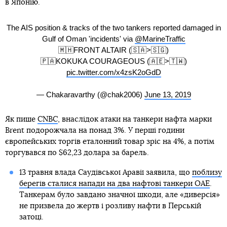
в Японію.
The AIS position & tracks of the two tankers reported damaged in
Gulf of Oman 'incidents' via
@MarineTraffic
🇲🇭FRONT ALTAIR (🇸🇦>🇸🇬)
🇵🇦KOKUKA COURAGEOUS (🇦🇪>🇹🇼)
pic.twitter.com/x4zsK2oGdD
— Chakaravarthy (@chak2006)
June 13, 2019
Як пише
CNBC
, внаслідок атаки на танкери нафта марки
Brent подорожчала на понад 3%. У перші години
європейських торгів еталонний товар зріс на 4%, а потім
торгувався по $62,23 долара за барель.
13 травня влада Саудівської Аравії заявила, що
поблизу
берегів сталися напади на два нафтові танкери ОАЕ
.
Танкерам було завдано значної шкоди, але «диверсія»
не призвела до жертв і розливу нафти в Перській
затоці.