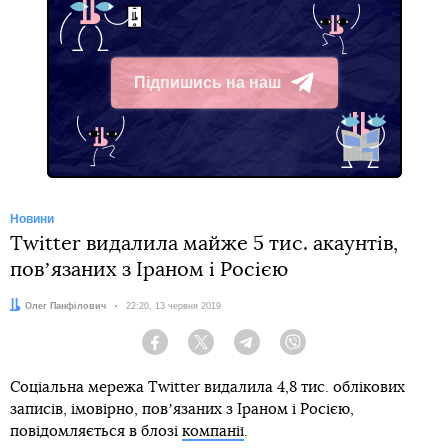
Підпишись на наш
Telegram
Новини
Twitter видалила майже 5 тис. акаунтів,
повʼязаних з Іраном і Росією
Автор:
Олег Панфілович
Дата:
22:20, 13 червня 2019
Facebook
Twitter
Telegram
Viber
Соціальна мережа Twitter видалила 4,8 тис. облікових
записів, імовірно, повʼязаних з Іраном і Росією,
повідомляється в блозі
компанії
.