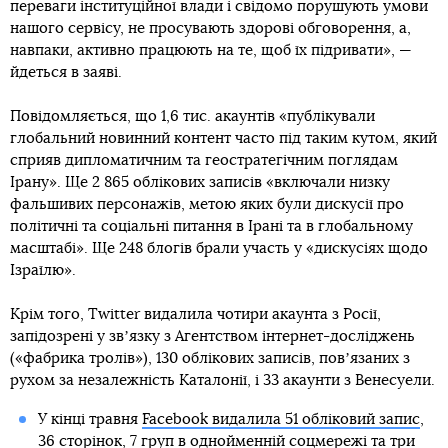
переваги інституційної влади і свідомо порушують умови
нашого сервісу, не просувають здорові обговорення, а,
навпаки, активно працюють на те, щоб їх підривати», —
йдеться в заяві.
Повідомляється, що 1,6 тис. акаунтів «публікували
глобальний новинний контент часто під таким кутом, який
сприяв дипломатичним та геостратегічним поглядам
Ірану». Ще 2 865 облікових записів «включали низку
фальшивих персонажів, метою яких були дискусії про
політичні та соціальні питання в Ірані та в глобальному
масштабі». Ще 248 блогів брали участь у «дискусіях щодо
Ізраїлю».
Крім того, Twitter видалила чотири акаунта з Росії,
запідозрені у звʼязку з Агентством інтернет-досліджень
(«фабрика тролів»), 130 облікових записів, повʼязаних з
рухом за незалежність Каталонії, і 33 акаунти з Венесуели.
У кінці травня
Facebook видалила 51 обліковий запис
,
36 сторінок, 7 груп в однойменній соцмережі та три