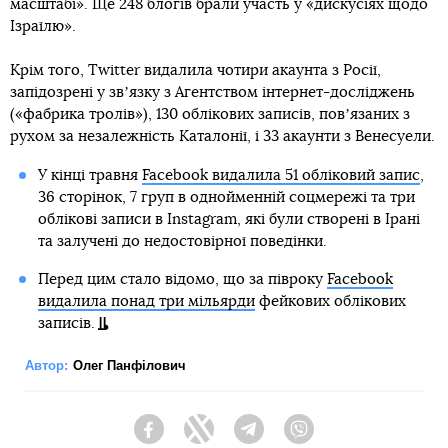
масштабі». Ще 248 блогів брали участь у «дискусіях щодо
Ізраїлю».
Крім того, Twitter видалила чотири акаунта з Росії,
запідозрені у звʼязку з Агентством інтернет-досліджень
(«фабрика тролів»), 130 облікових записів, повʼязаних з
рухом за незалежність Каталонії, і 33 акаунти з Венесуели.
У кінці травня
Facebook видалила 51 обліковий запис
,
36 сторінок, 7 груп в однойменній соцмережі та три
облікові записи в Instagram, які були створені в Ірані
та залучені до недостовірної поведінки.
Перед цим стало відомо, що за півроку
Facebook
видалила понад три мільярди
фейкових облікових
записів.
Автор:
Олег Панфілович
Facebook
Twitter
Telegram
Viber