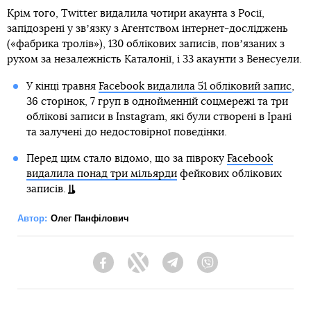
Крім того, Twitter видалила чотири акаунта з Росії,
запідозрені у звʼязку з Агентством інтернет-досліджень
(«фабрика тролів»), 130 облікових записів, повʼязаних з
рухом за незалежність Каталонії, і 33 акаунти з Венесуели.
У кінці травня
Facebook видалила 51 обліковий запис
,
36 сторінок, 7 груп в однойменній соцмережі та три
облікові записи в Instagram, які були створені в Ірані
та залучені до недостовірної поведінки.
Перед цим стало відомо, що за півроку
Facebook
видалила понад три мільярди
фейкових облікових
записів.
Автор:
Олег Панфілович
Facebook
Twitter
Telegram
Viber