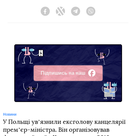
Facebook
Twitter
Telegram
Viber
Підпишись на наш
Facebook
Новини
У Польщі увʼязнили ексголову канцелярії
премʼєр-міністра. Він організовував