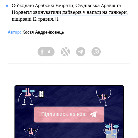
Обʼєднані Арабські Емірати, Саудівська Аравія та
Норвегія
звинуватили дайверів у нападі на танкери
,
підірвані 12 травня.
Автор:
Костя Андрейковець
4
Facebook
Twitter
Telegram
Viber
Підпишись на наш
Telegram