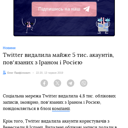
Підпишись на наш
Telegram
Новини
Twitter видалила майже 5 тис. акаунтів,
повʼязаних з Іраном і Росією
Автор:
Олег Панфілович
Дата:
22:20, 13 червня 2019
Facebook
Twitter
Telegram
Viber
Соціальна мережа Twitter видалила 4,8 тис. облікових
записів, імовірно, повʼязаних з Іраном і Росією,
повідомляється в блозі
компанії
.
Крім того, Twitter видалила акаунти користувачів з
Венесуели й Іспанії. Видалені облікові записи додали в