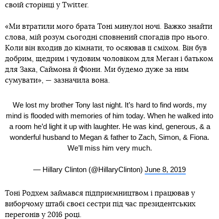
своїй сторінці у Twitter.
«Ми втратили мого брата Тоні минулої ночі. Важко знайти
слова, мій розум сьогодні сповнений спогадів про нього.
Коли він входив до кімнати, то осяював її сміхом. Він був
добрим, щедрим і чудовим чоловіком для Меган і батьком
для Зака, Саймона й Фіони. Ми будемо дуже за ним
сумувати», — зазначила вона.
We lost my brother Tony last night. It’s hard to find words, my
mind is flooded with memories of him today. When he walked into
a room he’d light it up with laughter. He was kind, generous, & a
wonderful husband to Megan & father to Zach, Simon, & Fiona.
We’ll miss him very much.
— Hillary Clinton (@HillaryClinton)
June 8, 2019
Тоні Родхем займався підприємництвом і працював у
виборчому штабі своєї сестри під час президентських
перегонів у 2016 році.