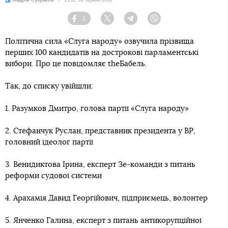
Автор:
Андрій Сухраков
Дата:
15:11, 09 червня 2019
2
Facebook
Twitter
Telegram
Viber
Політична сила «Слуга народу» озвучила прізвища
перших 100 кандидатів на дострокові парламентські
вибори. Про це повідомляє theБабель.
Так, до списку увійшли:
1. Разумков Дмитро, голова партії «Слуга народу»
2. Стефанчук Руслан, представник президента у ВР,
головний ідеолог партії
3. Венидиктова Ірина, експерт Зе-команди з питань
реформи судової системи
4. Арахамія Давид Георгійович, підприємець, волонтер
5. Янченко Галина, експерт з питань антикорупційної