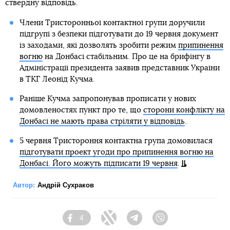
ствердну відповідь.
Члени Тристоронньої контактної групи доручили
підгрупі з безпеки підготувати до 19 червня документ
із заходами, які дозволять зробити режим
припинення
вогню
на Донбасі стабільним. Про це на брифінгу в
Адміністрації президента заявив представник України
в ТКГ Леонід Кучма.
Раніше Кучма запропонував прописати у нових
домовленостях пункт про те, що
сторони конфлікту на
Донбасі не мають права стріляти у відповідь
.
5 червня Тристороння контактна група домовилася
підготувати проект угоди про припинення вогню на
Донбасі. Його можуть підписати 19 червня
.
Автор:
Андрій Сухраков
4
Facebook
Twitter
Telegram
Viber