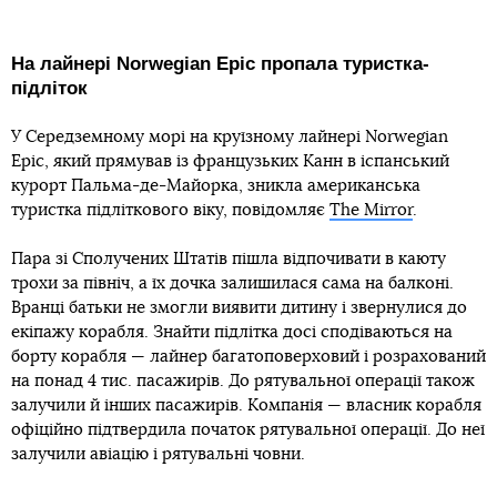
На лайнері Norwegian Epic пропала туристка-
підліток
У Середземному морі на круїзному лайнері Norwegian
Epic, який прямував із французьких Канн в іспанський
курорт Пальма-де-Майорка, зникла американська
туристка підліткового віку, повідомляє
The Mirror
.
Пара зі Сполучених Штатів пішла відпочивати в каюту
трохи за північ, а їх дочка залишилася сама на балконі.
Вранці батьки не змогли виявити дитину і звернулися до
екіпажу корабля. Знайти підлітка досі сподіваються на
борту корабля — лайнер багатоповерховий і розрахований
на понад 4 тис. пасажирів. До рятувальної операції також
залучили й інших пасажирів. Компанія — власник корабля
офіційно підтвердила початок рятувальної операції. До неї
залучили авіацію і рятувальні човни.