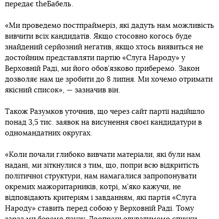
передає theБабель.
«Ми проведемо постпраймеріз, які дадуть нам можливість
вивчити всіх кандидатів. Якщо стосовно когось буде
знайдений серйозний негатив, якщо хтось виявиться не
достойним представляти партію «Слуга Народу» у
Верховній Раді, ми його обов’язково приберемо. Закон
дозволяє нам це зробити до 8 липня. Ми хочемо отримати
якісний список», — зазначив він.
Також Разумков уточнив, що через сайт партії надійшло
понад 3,5 тис. заявок на висунення своєї кандидатури в
одномандатних округах.
«Коли почали глибоко вивчати матеріали, які були нам
надані, ми зіткнулися з тим, що, попри всю відкритість
політичної структури, нам намагалися запропонувати
окремих мажоритарників, котрі, м’яко кажучи, не
відповідають критеріям і завданням, які партія «Слуга
Народу» ставить перед собою у Верховній Раді. Тому