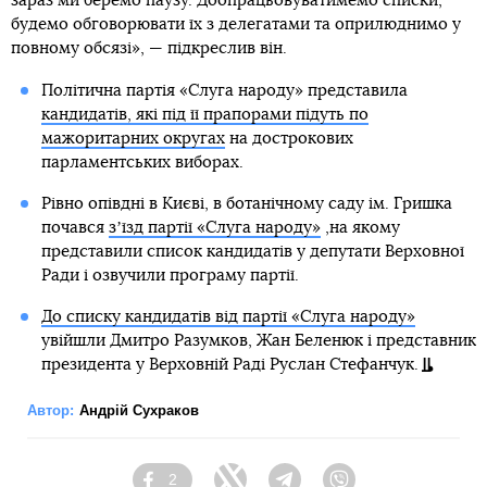
зараз ми беремо паузу. Доопрацьовуватимемо списки,
будемо обговорювати їх з делегатами та оприлюднимо у
повному обсязі», — підкреслив він.
Політична партія «Слуга народу» представила
кандидатів, які під її прапорами підуть по
мажоритарних округах
на дострокових
парламентських виборах.
Рівно опівдні в Києві, в ботанічному саду ім. Гришка
почався
зʼїзд партії «Слуга народу»
,на якому
представили список кандидатів у депутати Верховної
Ради і озвучили програму партії.
До списку кандидатів від партії «Слуга народу»
увійшли Дмитро Разумков, Жан Беленюк і представник
президента у Верховній Раді Руслан Стефанчук.
Автор:
Андрій Сухраков
2