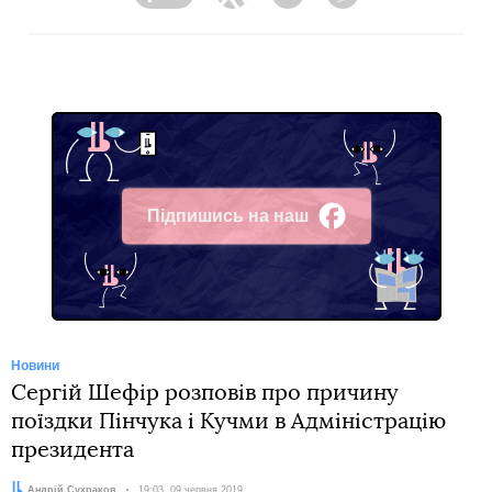
Facebook
Twitter
Telegram
Viber
Підпишись на наш
Facebook
Новини
Сергій Шефір розповів про причину
поїздки Пінчука і Кучми в Адміністрацію
президента
Автор:
Андрій Сухраков
Дата:
19:03, 09 червня 2019