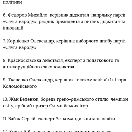
політики
6. Федоров Михайло, керівник діджитал-напрямку партії
«Слуга народу», радник президента з питань діджитал та
інновацій
7. Корнієнко Олександр, керівник виборчого штабу партії
«Слуга народу»
8. Красносільська Анастасія, експерт з податкового та
антикорупційного законодавства
9. Ткаченко Олександр, керівник телекомпанії «1+1» Ігоря
Коломойського
10. Жан Беленюк, борець греко-римського стилю, чемпіон
світу, срібний призер Олімпійських ігор
11. Бабак Сергій, експерт Зе-команди з питань освіти.
12. Криклій Владислав, кандидат економічних наук