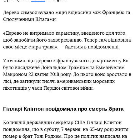
Дерево символізувало міцні відносини між Францією та
Сполученими Штатами.
«Дерево не витримало карантину, введеного для того,
щоб запобігти його захворюванню. Тепер там відновила
своє місце стара трава», — йдеться в повідомленні.
Уточнимо, що дерево з французького департаменту Ен
було висаджене Дональдом Трампом та Еммануелем
Макроном 23 квітня 2018 року. До цього воно зростало в
лісі, де загинули тисячі американських морських
піхотинців у часи Першої світової війни.
Гілларі Клінтон повідомила про смерть брата
Колишній державний секретар США Гілларі Клінтон
повідомила, що в суботу, 7 червня, на 65-му році життя
помер її брат Тоні Родхем. Про це політик написала на