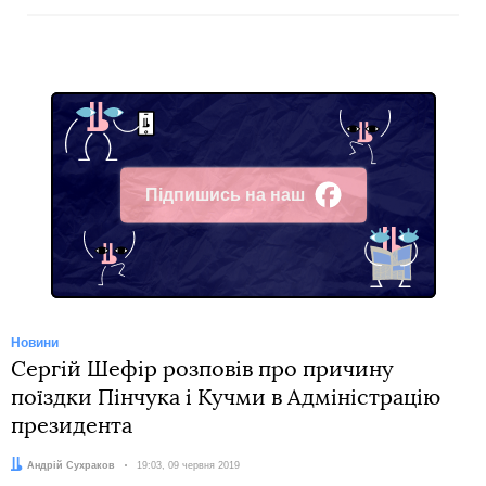
Підпишись на наш
Facebook
Новини
Сергій Шефір розповів про причину
поїздки Пінчука і Кучми в Адміністрацію
президента
Автор:
Андрій Сухраков
Дата:
19:03, 09 червня 2019