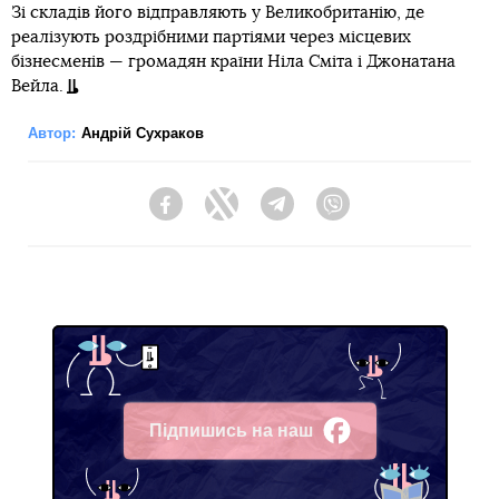
Зі складів його відправляють у Великобританію, де
реалізують роздрібними партіями через місцевих
бізнесменів — громадян країни Ніла Сміта і Джонатана
Вейла.
Автор:
Андрій Сухраков
Facebook
Twitter
Telegram
Viber
Підпишись на наш
Facebook