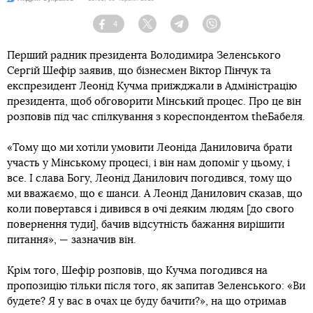
4
Facebook
Twitter
Telegram
Viber
Перший радник президента Володимира Зеленського
Сергій Шефір заявив, що бізнесмен Віктор Пінчук та
експрезидент Леонід Кучма приїжджали в Адміністрацію
президента, щоб обговорити Мінський процес. Про це він
розповів під час спілкування з кореспондентом theБабеля.
«Тому що ми хотіли умовити Леоніда Даниловича брати
участь у Мінському процесі, і він нам допоміг у цьому, і
все. І слава Богу, Леонід Данилович погодився, тому що
ми вважаємо, що є шанси. А Леонід Данилович сказав, що
коли повертався і дивився в очі деяким людям [до свого
повернення туди], бачив відсутність бажання вирішити
питання», — зазначив він.
Крім того, Шефір розповів, що Кучма погодився на
пропозицію тільки після того, як запитав Зеленського: «Ви
будете? Я у вас в очах це буду бачити?», на що отримав