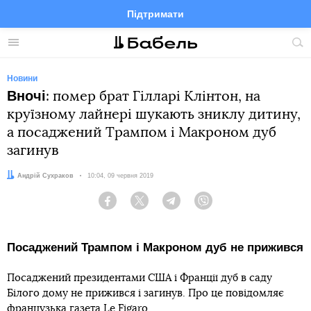
Підтримати
Facebook
Telegram
Twitter
Instagram
Меню
По
по
сай
Новини
Вночі
: помер брат Гілларі Клінтон, на
круїзному лайнері шукають зниклу дитину,
а посаджений Трампом і Макроном дуб
загинув
Автор:
Андрій Сухраков
Дата:
10:04, 09 червня 2019
Facebook
Twitter
Telegram
Viber
Посаджений Трампом і Макроном дуб не прижився
Посаджений президентами США і Франції дуб в саду
Білого дому не прижився і загинув. Про це повідомляє
французька
газета
Le Figaro.