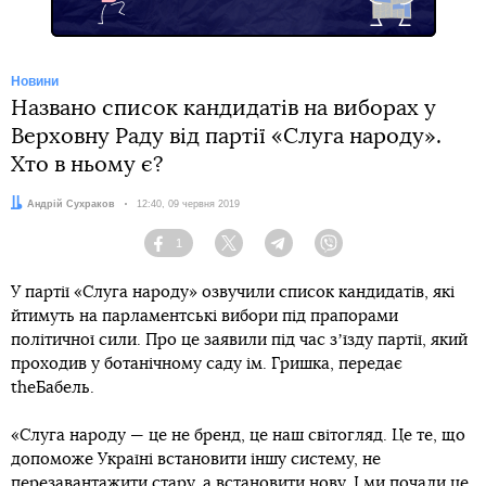
Новини
Названо список кандидатів на виборах у
Верховну Раду від партії «Слуга народу».
Хто в ньому є?
Автор:
Андрій Сухраков
Дата:
12:40, 09 червня 2019
1
Facebook
Twitter
Telegram
Viber
У партії «Слуга народу» озвучили список кандидатів, які
йтимуть на парламентські вибори під прапорами
політичної сили. Про це заявили під час зʼїзду партії, який
проходив у ботанічному саду ім. Гришка, передає
theБабель.
«Слуга народу — це не бренд, це наш світогляд. Це те, що
допоможе Україні встановити іншу систему, не
перезавантажити стару, а встановити нову. І ми почали це