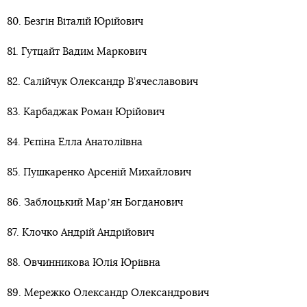
80. Безгін Віталій Юрійович
81. Гутцайт Вадим Маркович
82. Салійчук Олександр В’ячеславович
83. Карбаджак Роман Юрійович
84. Рєпіна Елла Анатоліївна
85. Пушкаренко Арсеній Михайлович
86. Заблоцький Марʼян Богданович
87. Клочко Андрій Андрійович
88. Овчинникова Юлія Юріївна
89. Мережко Олександр Олександрович