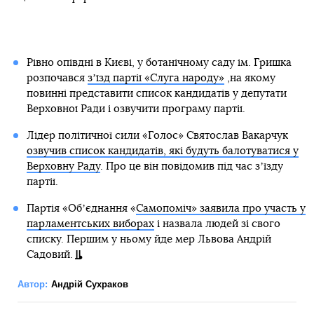
Рівно опівдні в Києві, у ботанічному саду ім. Гришка
розпочався
зʼїзд партії «Слуга народу»
,на якому
повинні представити список кандидатів у депутати
Верховної Ради і озвучити програму партії.
Лідер політичної сили «Голос» Святослав Вакарчук
озвучив список кандидатів, які будуть балотуватися у
Верховну Раду
. Про це він повідомив під час зʼїзду
партії.
Партія «Обʼєднання «
Самопоміч» заявила про участь у
парламентських виборах
і назвала людей зі свого
списку. Першим у ньому йде мер Львова Андрій
Садовий.
Автор:
Андрій Сухраков