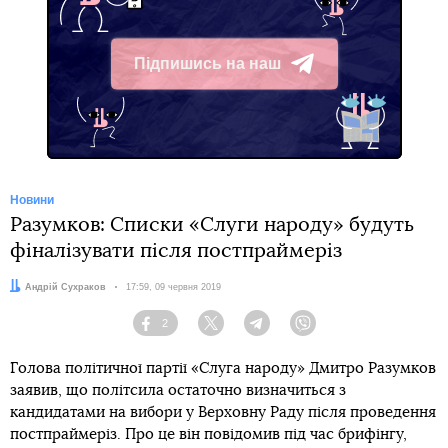
Підпишись на наш
Telegram
Новини
Разумков: Списки «Слуги народу» будуть
фіналізувати після постпраймеріз
Автор:
Андрій Сухраков
Дата:
17:59, 09 червня 2019
2
Facebook
Twitter
Telegram
Viber
Голова політичної партії «Слуга народу» Дмитро Разумков
заявив, що політсила остаточно визначиться з
кандидатами на вибори у Верховну Раду після проведення
постпраймеріз. Про це він повідомив під час брифінгу,