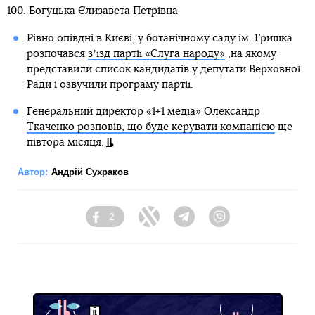
100. Богуцька Єлизавета Петрівна
Рівно опівдні в Києві, у ботанічному саду ім. Гришка
розпочався
зʼїзд партії «Слуга народу»
,на якому
представили список кандидатів у депутати Верховної
Ради і озвучили програму партії.
Генеральний директор «1+1 медіа» Олександр
Ткаченко розповів, що буде керувати компанією
ще
півтора місяця.
Автор:
Андрій Сухраков
2
Facebook
Twitter
Telegram
Viber