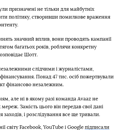
ули призначені не тільки для майбутніх
мінити політику, створивши помилкове враження
онтенту.
инять значний вплив, вони проводять кампанії
тягом багатьох років, роблячи конкретну
озповідає Шотт.
незалежними слідчими і журналістами,
фінансування. Понад 47 тис. осіб пожертвували
ект фінансово незалежним.
ям, але ні в якому разі команда Avaaz не
мереж. Замість цього він передав свої дані
я заходів, і розслідування все ще тривали.
ії світу Facebook, YouTube і Google
підписали