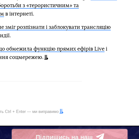
боротьби з «терористичним» та
ом
в інтернеті.
е зміг розпізнати і заблокувати трансляцію
ндії.
що обмежила функцію прямих ефірів Live
і
ння соцмережею.
іть
Ctrl
+
Enter
— ми виправимо
Підпишись на наш