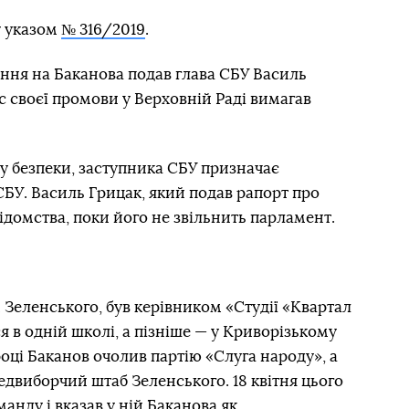
у указом
№ 316/2019
.
ння на Баканова подав глава СБУ Василь
с своєї промови у Верховній Раді вимагав
у безпеки, заступника СБУ призначає
БУ. Василь Грицак, який подав рапорт про
ідомства, поки його не звільнить парламент.
 Зеленського, був керівником «Студії «Квартал
я в одній школі, а пізніше — у Криворізькому
році Баканов очолив партію «Слуга народу», а
едвиборчий штаб Зеленського. 18 квітня цього
анду і вказав у ній Баканова як