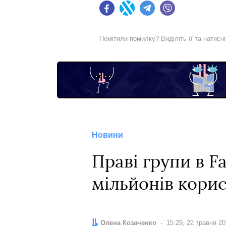
Facebook
Twitter
Telegram
Viber
Помітили помилку? Виділіть її та натисн
Новини
Праві групи в 
мільйонів корис
Автор:
Олена Козаченко
Дата:
15:29, 22 травня 2