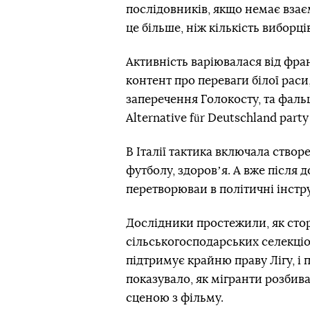
послідовників, якщо немає взає
це більше, ніж кількість виборц
Активність варіювалася від фра
контент про переваги білої раси
заперечення Голокосту, та фаль
Alternative für Deutschland party
В Італії тактика включала створ
футболу, здоровʼя. А вже після
перетворюваи в політичні інстр
Дослідники простежили, як сторі
сільськогосподарських селекціон
підтримує крайню праву Лігу, і п
показувало, як мігранти розбив
сценою з фільму.