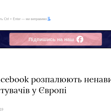
іть
Ctrl
+
Enter
— ми виправимо
Підпишись на наш
Facebook
Facebook розпалюють ненав
тувачів у Європі
019