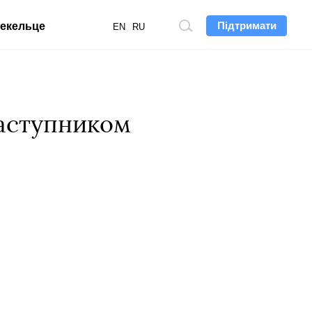
Підтримати
екельце
Пошук
EN
RU
по
сайту
заступником