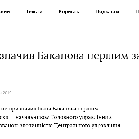
вини
Тексти
Користь
Подкасти
П
значив Баканова першим 
я 2019
ий призначив Івана Баканова першим
еки — начальником Головного управління з
ізованою злочинністю Центрального управління