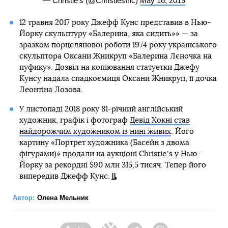
— Christie's (@ChristiesInc)
May 16, 2019
12 травня 2017 року Джефф Кунс представив в Нью-
Йорку скульптуру «Балерина, яка сидить»» — за
зразком порцелянової роботи 1974 року українського
скульптора Оксани Жникруп «Балерина Лєночка на
пуфику». Дозвіл на копіювання статуетки Джефу
Кунсу надала спадкоємиця Оксани Жникруп, її дочка
Леонтіна Лозова.
У листопаді 2018 року 81-річний англійський
художник, графік і фотограф
Девід Хокні став
найдорожчим художником із нині живих
. Його
картину «Портрет художника (Басейн з двома
фігурами)» продали на аукціоні Christieʼs у Нью-
Йорку за рекордні $90 млн 315,5 тисяч. Тепер його
випередив Джефф Кунс.
Автор:
Олена Мельник