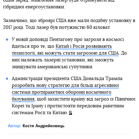
один заряд. Живлення лазер буде отримувати від
гібридної енергоустановки.
Зазначимо, що зброярі США вже мали подібну установку в
2017 році. Тоді лазер був потужністю 60 кіловат.
У новій доповіді Пентагону про загрози в космосі
йдеться про те, що
Китай і Росія розвивають
технології, які можуть стати загрозою для США
. До
них належать лазерні установки, які зможуть
знищувати американські супутники.
Адміністрація президента США Дональда Трампа
розробить нову стратегію для більш агресивної
системи протиракетної оборони космічного
базування
, щоб захистити країну від загроз із Північної
Кореї та Ірану і протистояти передовим ракетним
системам Росії та Китаю.
Автор:
Костя Андрейковець