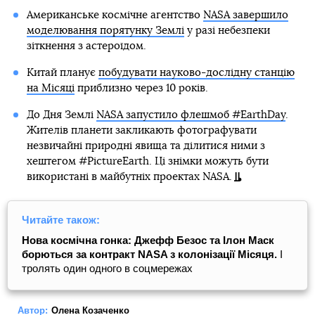
Американське космічне агентство
NASA завершило
моделювання порятунку Землі
у разі небезпеки
зіткнення з астероїдом.
Китай планує
побудувати науково-дослідну станцію
на Місяці
приблизно через 10 років.
До Дня Землі
NASA запустило флешмоб #EarthDay
.
Жителів планети закликають фотографувати
незвичайні природні явища та ділитися ними з
хештегом #PictureEarth. Ці знімки можуть бути
використані в майбутніх проектах NASA.
Читайте також:
Нова космічна гонка: Джефф Безос та Ілон Маск
борються за контракт NASA з колонізації Місяця.
І
тролять один одного в соцмережах
Автор:
Олена Козаченко