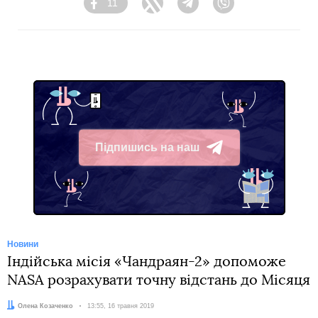
11
Facebook
Twitter
Telegram
Viber
Підпишись на наш
Telegram
Новини
Індійська місія «Чандраян-2» допоможе
NASA розрахувати точну відстань до Місяця
Автор:
Олена Козаченко
Дата:
13:55, 16 травня 2019