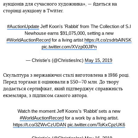
аукціонів для сучасного художника», — йдеться на
сторінці аукціону в Twitter.
#AuctionUpdate
Jeff Koon's 'Rabbit' from The Collection of S.I
Newhouse earns $91,075,000, setting a new
#WorldAuctionRecord
for a living artist
https://t.co/zsdrbAlNSK
pic.twitter.com/XVzp00JlPn
— Christie's (@ChristiesInc)
May 15, 2019
Скульптура з нержавіючої сталі виготовлена в 1986 році.
Перед торгами її оцінювали в $50—70 млн. До твору
додається сертифікат, який підтверджує справжність
екземляра, з підписом самого автора.
Watch the moment Jeff Koons’s ‘Rabbit’ sets a new
#WorldAuctionRecord
for a work by a living artist.
https://t.co/3ZWvCzUDAN
pic.twitter.com/ToKxCpzUK6