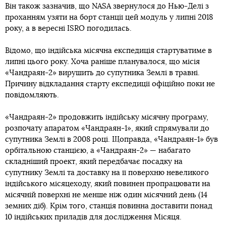
Він також зазначив, що NASA звернулося до Нью-Делі з
проханням узяти на борт станції цей модуль у липні 2018
року, а в вересні ISRO погодилась.
Відомо, що індійська місячна експедиція стартуватиме в
липні цього року. Хоча раніше планувалося, що місія
«Чандраян-2» вирушить до супутника Землі в травні.
Причину відкладання старту експедиції офіційно поки не
повідомляють.
«Чандраян-2» продовжить індійську місячну програму,
розпочату апаратом «Чандраян-1», який спрямували до
супутника Землі в 2008 році. Щоправда, «Чандраян-1» був
орбітальною станцією, а «Чандраян-2» — набагато
складніший проект, який передбачає посадку на
супутнику Землі та доставку на її поверхню невеликого
індійського місяцеходу, який повинен пропрацювати на
місячній поверхні не менше ніж один місячний день (14
земних діб). Крім того, станція повинна доставити понад
10 індійських приладів для дослідження Місяця.