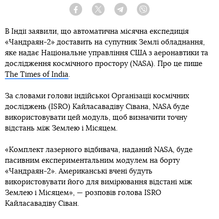
Facebook
Twitter
Telegram
Viber
В Індії заявили, що автоматична місячна експедиція
«Чандраян-2» доставить на супутник Землі обладнання,
яке надає Національне управління США з аеронавтики та
дослідження космічного простору (NASA). Про це пише
The Times of India
.
За словами голови індійської Організації космічних
досліджень (ISRO) Кайласавадіву Сівана, NASA буде
використовувати цей модуль, щоб визначити точну
відстань між Землею і Місяцем.
«Комплект лазерного відбивача, наданий NASA, буде
пасивним експериментальним модулем на борту
«Чандраян-2». Американські вчені будуть
використовувати його для вимірювання відстані між
Землею і Місяцем», — розповів голова ISRO
Кайласавадіву Сіван.