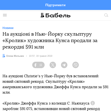
Підтримати
Facebook
Telegram
Twitter
Instagram
Меню
По
по
сай
Новини
На аукціоні в Нью-Йорку скульптуру
«Кролик» художника Кунса продали за
рекордні $91 млн
Автор:
Олена Мельник
Дата:
10:57, 16 травня 2019
11
Facebook
Twitter
Telegram
Viber
На аукціоні Сhristieʼs у Нью-Йорку був встановлений
новий світовий рекорд. Скульптуру «Кролик»
американського художника Джеффа Кунса продали за $91
млн.
«Кролик» Джеффа Кунса з колекції
С. Ньюхауса
Довідка
заробляє $91 075, встановивши новий світовий рекорд