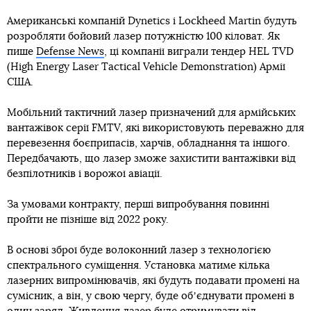
Американські компаній Dynetics і Lockheed Martin будуть
розробляти бойовий лазер потужністю 100 кіловат. Як
пише
Defense News
, ці компанії виграли тендер HEL TVD
(High Energy Laser Tactical Vehicle Demonstration) Армії
США.
Мобільний тактичний лазер призначений для армійських
вантажівок серії FMTV, які використовують переважно для
перевезення боєприпасів, харчів, обладнання та іншого.
Передбачають, що лазер зможе захистити вантажівки від
безпілотників і ворожої авіації.
За умовами контракту, перші випробування повинні
пройти не пізніше від 2022 року.
В основі зброї буде волоконний лазер з технологією
спектрального суміщення. Установка матиме кілька
лазерних випромінювачів, які будуть подавати промені на
сумісник, а він, у свою чергу, буде обʼєднувати промені в