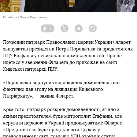
Facebook / Петро Порошенко
8
Facebook
Twitter
Telegram
Viber
Почесний патріарх Православної церкви України Філарет
звинуватив президента Петра Порошенка та предстоятеля
ПЦУ Епіфанія у невиконанні домовленностей. Про це
йдеться у зверненні Філарета до прихожан на сайті
Київської патріархії ПЦУ.
«Порошенко відступив від обіцяних домовленостей і
фактично дав згоду на ліквідацію Київського
Патріархату», — заявив Філарет.
Крім того, патріарх розкрив домовленності, згідно з
якими предстоятелем буде митрополит Епіфаній, але
керувати церквою в Україні продовжуватиме Філарет.
«Предстоятель буде представляти Церкву у
православному світі, тому що УПЦ отримує статус