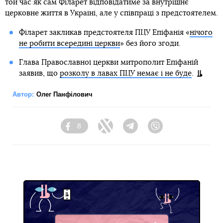
той час як сам Філарет відповідатиме за внутрішнє
церковне життя в Україні, але у співпраці з предстоятелем.
Філарет закликав предстоятеля ПЦУ Епіфанія «
нічого
не робити всередині церкви
» без його згоди.
Глава Православної церкви митрополит Епіфаній
заявив, що
розколу в лавах ПЦУ немає і не буде
.
Автор:
Олег Панфілович
8
Facebook
Twitter
Telegram
Viber