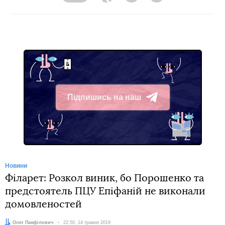
Підпишись на наш
Telegram
Новини
Філарет: Розкол виник, бо Порошенко та
предстоятель ПЦУ Епіфаній не виконали
домовленостей
Автор:
Олег Панфілович
Дата:
22:50, 14 травня 2019