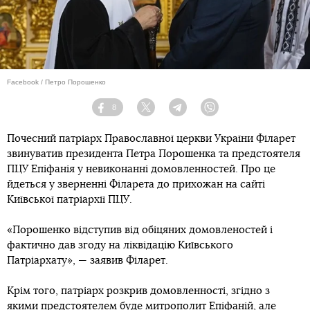
Facebook / Петро Порошенко
8
Facebook
Twitter
Telegram
Viber
Почесний патріарх Православної церкви України Філарет
звинуватив президента Петра Порошенка та предстоятеля
ПЦУ Епіфанія у невиконанні домовленностей. Про це
йдеться у зверненні Філарета до прихожан на сайті
Київської патріархії ПЦУ.
«Порошенко відступив від обіцяних домовленостей і
фактично дав згоду на ліквідацію Київського
Патріархату», — заявив Філарет.
Крім того, патріарх розкрив домовленності, згідно з
якими предстоятелем буде митрополит Епіфаній, але