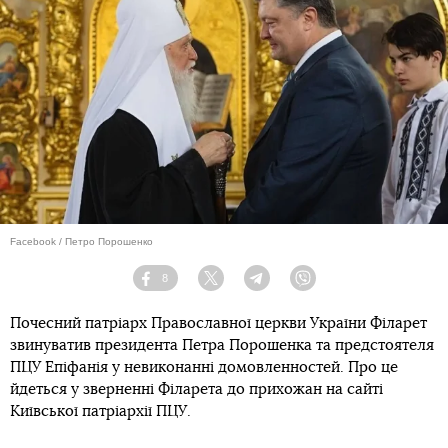
Facebook / Петро Порошенко
8
Facebook
Twitter
Telegram
Viber
Почесний патріарх Православної церкви України Філарет
звинуватив президента Петра Порошенка та предстоятеля
ПЦУ Епіфанія у невиконанні домовленностей. Про це
йдеться у зверненні Філарета до прихожан на сайті
Київської патріархії ПЦУ.