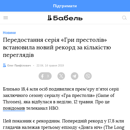
Підтримати
Facebook
Telegram
Twitter
Instagram
Меню
По
по
сай
Новини
Передостання серія «Гри престолів»
встановила новий рекорд за кількістю
переглядів
Автор:
Олег Панфілович
Дата:
22:04, 14 травня 2019
3
Facebook
Twitter
Telegram
Viber
Близько 18,4 млн осіб подивилися премʼєру пʼятої серії
заключного сезону серіалу «Гра престолів» (Game of
Thrones), яка відбулася в неділю, 12 травня. Про це
повідомив
телеканал HBO.
Цей показник є рекордним. Попередній рекорд у 17,8 млн
глядачів належав третьому епізоду «Довга ніч» (The Long