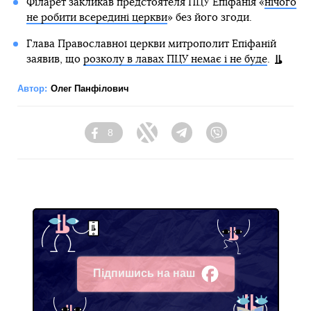
Філарет закликав предстоятеля ПЦУ Епіфанія «
нічого
не робити всередині церкви
» без його згоди.
Глава Православної церкви митрополит Епіфаній
заявив, що
розколу в лавах ПЦУ немає і не буде
.
Автор:
Олег Панфілович
8
Facebook
Twitter
Telegram
Viber
Підпишись на наш
Facebook