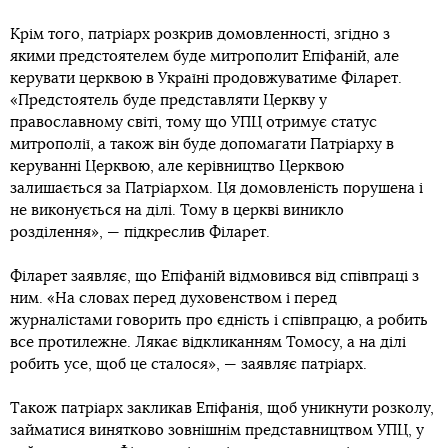
Крім того, патріарх розкрив домовленності, згідно з
якими предстоятелем буде митрополит Епіфаній, але
керувати церквою в Україні продовжуватиме Філарет.
«Предстоятель буде представляти Церкву у
православному світі, тому що УПЦ отримує статус
митрополії, а також він буде допомагати Патріарху в
керуванні Церквою, але керівництво Церквою
залишається за Патріархом. Ця домовленість порушена і
не виконується на ділі. Тому в церкві виникло
розділення», — підкреслив Філарет.
Філарет заявляє, що Епіфаній відмовився від співпраці з
ним. «На словах перед духовенством і перед
журналістами говорить про єдність і співпрацю, а робить
все протилежне. Лякає відкликанням Томосу, а на ділі
робить усе, щоб це сталося», — заявляє патріарх.
Також патріарх закликав Епіфанія, щоб уникнути розколу,
займатися винятково зовнішнім представництвом УПЦ, у