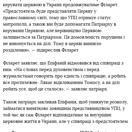
керувати церквою в Україні продовжуватиме Філарет.
«Предстоятель буде представляти Церкву у
православному світі, тому що УПЦ отримує статус
митрополії, а також він буде допомагати Патріарху в
керуванні Церквою, але керівництво Церквою
залишається за Патріархом. Ця домовленість порушена і
не виконується на ділі. Тому в церкві виникло
розділення», — підкреслив Філарет.
Філарет заявляє, що Епіфаній відмовився від співпраці з
ним. «На словах перед духовенством і перед
журналістами говорить про єдність і співпрацю, а робить
все протилежне. Лякає відкликанням Томосу, а на ділі
робить усе, щоб це сталося», — заявляє патріарх.
Також патріарх закликав Епіфанія, щоб уникнути розколу,
займатися винятково зовнішнім представництвом УПЦ, у
той час як сам Філарет відповідатиме за внутрішнє
церковне життя в Україні, але у співпраці з предстоятелем.