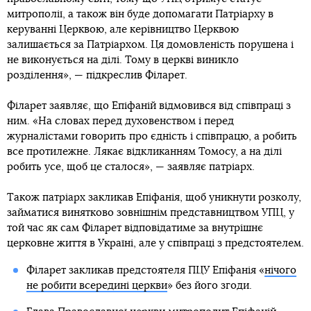
митрополії, а також він буде допомагати Патріарху в
керуванні Церквою, але керівництво Церквою
залишається за Патріархом. Ця домовленість порушена і
не виконується на ділі. Тому в церкві виникло
розділення», — підкреслив Філарет.
Філарет заявляє, що Епіфаній відмовився від співпраці з
ним. «На словах перед духовенством і перед
журналістами говорить про єдність і співпрацю, а робить
все протилежне. Лякає відкликанням Томосу, а на ділі
робить усе, щоб це сталося», — заявляє патріарх.
Також патріарх закликав Епіфанія, щоб уникнути розколу,
займатися винятково зовнішнім представництвом УПЦ, у
той час як сам Філарет відповідатиме за внутрішнє
церковне життя в Україні, але у співпраці з предстоятелем.
Філарет закликав предстоятеля ПЦУ Епіфанія «
нічого
не робити всередині церкви
» без його згоди.