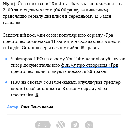
Night). Його показали 28 квітня. Як зазначає телеканал, на
21:00 за місцевим часом (04:00 ранку за київським)
трансляцію серіалу дивилися в середньому 12,5 млн
глядачів.
Заключний восьмий сезон популярного серіалу «Гра
престолів» розпочався 14 квітня, він складається з шести
епізодів. Остання серія сезону вийде 19 травня.
У вівторок HBO на своєму YouTube-каналі опублікував
тизер документального
фільму про створення «Гри
престолів»
, який планують показати 26 травня.
HBO на своєму YouTube-каналі опублікував
трейлер
шостої серії
останнього, 8 сезону серіалу «Гра
престолів».
Автор:
Олег Панфілович
3
Facebook
Twitter
Telegram
Viber