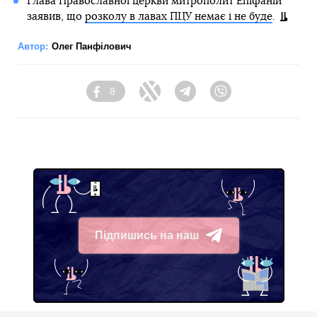
Глава Православної церкви митрополит Епіфаній
заявив, що
розколу в лавах ПЦУ немає і не буде
.
Автор:
Олег Панфілович
8
Facebook
Twitter
Telegram
Viber
Підпишись на наш
Telegram