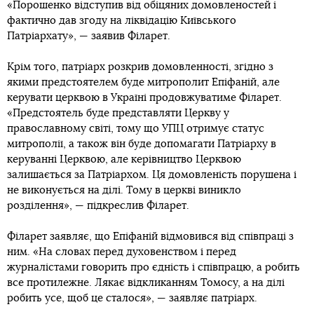
«Порошенко відступив від обіцяних домовленостей і
фактично дав згоду на ліквідацію Київського
Патріархату», — заявив Філарет.
Крім того, патріарх розкрив домовленності, згідно з
якими предстоятелем буде митрополит Епіфаній, але
керувати церквою в Україні продовжуватиме Філарет.
«Предстоятель буде представляти Церкву у
православному світі, тому що УПЦ отримує статус
митрополії, а також він буде допомагати Патріарху в
керуванні Церквою, але керівництво Церквою
залишається за Патріархом. Ця домовленість порушена і
не виконується на ділі. Тому в церкві виникло
розділення», — підкреслив Філарет.
Філарет заявляє, що Епіфаній відмовився від співпраці з
ним. «На словах перед духовенством і перед
журналістами говорить про єдність і співпрацю, а робить
все протилежне. Лякає відкликанням Томосу, а на ділі
робить усе, щоб це сталося», — заявляє патріарх.