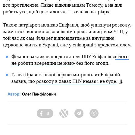
все протилежне. Лякає відкликанням Томосу, а на ділі
робить усе, щоб це сталося», — заявляє патріарх.
Також патріарх закликав Епіфанія, щоб уникнути розколу,
займатися винятково зовнішнім представництвом УПЦ, у
той час як сам Філарет відповідатиме за внутрішнє
церковне життя в Україні, але у співпраці з предстоятелем.
Філарет закликав предстоятеля ПЦУ Епіфанія «
нічого
не робити всередині церкви
» без його згоди.
Глава Православної церкви митрополит Епіфаній
заявив, що
розколу в лавах ПЦУ немає і не буде
.
Автор:
Олег Панфілович
8
Facebook
Twitter
Telegram
Viber