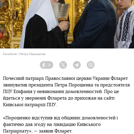
Facebook / Петро Порошенко
8
Facebook
Twitter
Telegram
Viber
Почесний патріарх Православної церкви України Філарет
звинуватив президента Петра Порошенка та предстоятеля
ПЦУ Епіфанія у невиконанні домовленностей. Про це
йдеться у зверненні Філарета до прихожан на сайті
Київської патріархії ПЦУ.
«Порошенко відступив від обіцяних домовленостей і
фактично дав згоду на ліквідацію Київського
Патріархату», — заявив Філарет.