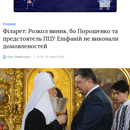
Новини
Філарет: Розкол виник, бо Порошенко та
предстоятель ПЦУ Епіфаній не виконали
домовленостей
Автор:
Олег Панфілович
Дата:
22:50, 14 травня 2019