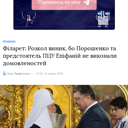
Підпишись на наш
Telegram
Новини
Філарет: Розкол виник, бо Порошенко та
предстоятель ПЦУ Епіфаній не виконали
домовленостей
Автор:
Олег Панфілович
Дата:
22:50, 14 травня 2019