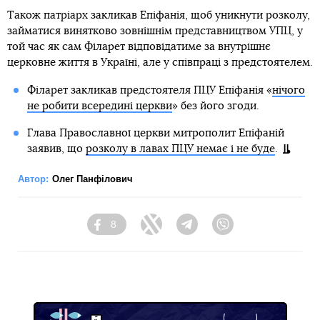
Також патріарх закликав Епіфанія, щоб уникнути розколу,
займатися винятково зовнішнім представництвом УПЦ, у
той час як сам Філарет відповідатиме за внутрішнє
церковне життя в Україні, але у співпраці з предстоятелем.
Філарет закликав предстоятеля ПЦУ Епіфанія «
нічого
не робити всередині церкви
» без його згоди.
Глава Православної церкви митрополит Епіфаній
заявив, що
розколу в лавах ПЦУ немає і не буде
.
Автор:
Олег Панфілович
8
Facebook
Twitter
Telegram
Viber