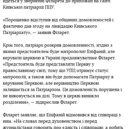
йдеться у зверненні Філарета до прихожан на сайті
Київської патріархії ПЦУ.
«Порошенко відступив від обіцяних домовленостей і
фактично дав згоду на ліквідацію Київського
Патріархату», — заявив Філарет.
Крім того, патріарх розкрив домовленності, згідно з
якими предстоятелем буде митрополит Епіфаній, але
керувати церквою в Україні продовжуватиме Філарет.
«Предстоятель буде представляти Церкву у
православному світі, тому що УПЦ отримує статус
митрополії, а також він буде допомагати Патріарху в
керуванні Церквою, але керівництво Церквою
залишається за Патріархом. Ця домовленість порушена і
не виконується на ділі. Тому в церкві виникло
розділення», — підкреслив Філарет.
Філарет заявляє, що Епіфаній відмовився від співпраці з
ним. «На словах перед духовенством і перед
журналістами говорить про єдність і співпрацю, а робить