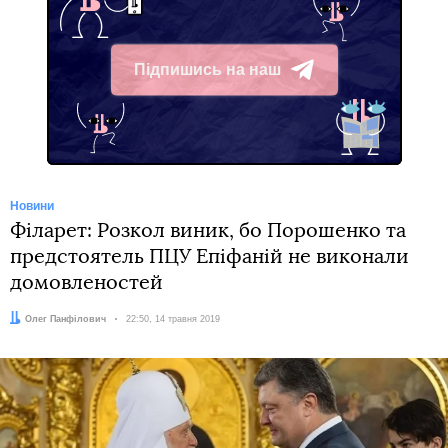
Підпишись на наш
Telegram
Новини
Філарет: Розкол виник, бо Порошенко та
предстоятель ПЦУ Епіфаній не виконали
домовленостей
Автор:
Олег Панфілович
Дата:
22:50, 14 травня 2019