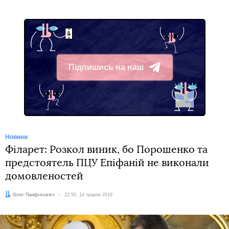
Підпишись на наш
Telegram
Новини
Філарет: Розкол виник, бо Порошенко та
предстоятель ПЦУ Епіфаній не виконали
домовленостей
Автор:
Олег Панфілович
Дата:
22:50, 14 травня 2019