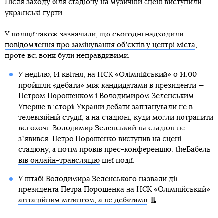
Після заходу біля стадіону на музичній сцені виступили
українські гурти.
У поліції також зазначили, що сьогодні надходили
повідомлення про замінування обʼєктів у центрі міста
,
проте всі вони були неправдивими.
У неділю, 14 квітня, на НСК «Олімпійський» о 14:00
пройшли «дебати» між кандидатами в президенти —
Петром Порошенком і Володимиром Зеленським.
Уперше в історії України дебати запланували не в
телевізійній студії, а на стадіоні, куди могли потрапити
всі охочі. Володимир Зеленський на стадіон не
зʼявився. Петро Порошенко виступив на сцені
стадіону, а потім провів прес-конференцію. theБабель
вів онлайн-трансляцію
цієї події.
У штабі Володимира Зеленського назвали дії
президента Петра Порошенка на НСК «Олімпійський»
агітаційним мітингом, а не дебатами
.