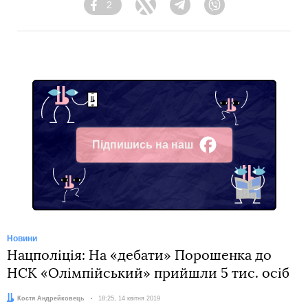
2
Facebook
Twitter
Telegram
Viber
Підпишись на наш
Facebook
Новини
Нацполіція: На «дебати» Порошенка до
НСК «Олімпійський» прийшли 5 тис. осіб
Автор:
Костя Андрейковець
Дата:
18:25, 14 квітня 2019