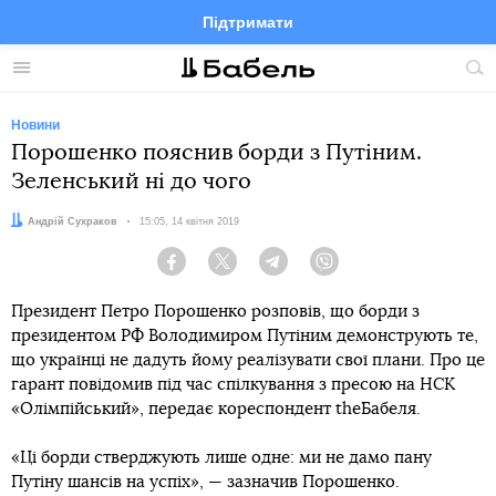
Підтримати
Facebook
Telegram
Twitter
Instagram
Меню
По
по
сай
Новини
Порошенко пояснив борди з Путіним.
Зеленський ні до чого
Автор:
Андрій Сухраков
Дата:
15:05, 14 квітня 2019
Facebook
Twitter
Telegram
Viber
Президент Петро Порошенко розповів, що борди з
президентом РФ Володимиром Путіним демонструють те,
що українці не дадуть йому реалізувати свої плани. Про це
гарант повідомив під час спілкування з пресою на НСК
«Олімпійський», передає кореспондент theБабеля.
«Ці борди стверджують лише одне: ми не дамо пану
Путіну шансів на успіх», — зазначив Порошенко.