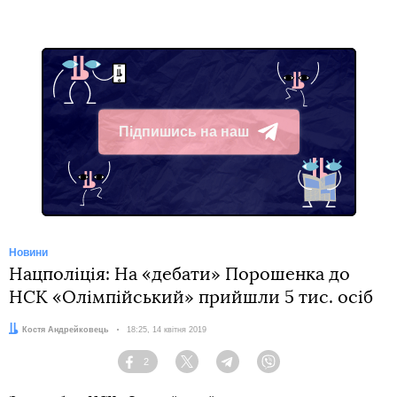
Підпишись на наш
Telegram
Новини
Нацполіція: На «дебати» Порошенка до
НСК «Олімпійський» прийшли 5 тис. осіб
Автор:
Костя Андрейковець
Дата:
18:25, 14 квітня 2019
2
Facebook
Twitter
Telegram
Viber