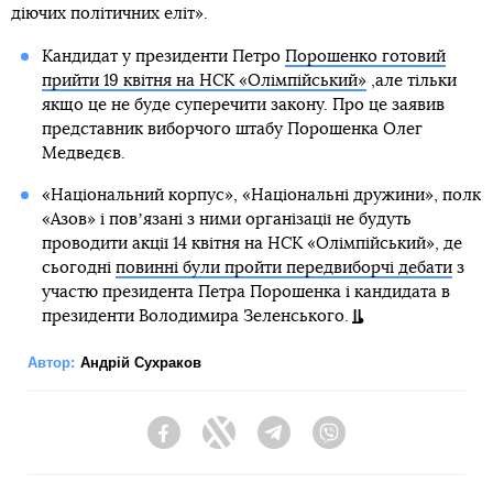
діючих політичних еліт».
Кандидат у президенти Петро
Порошенко готовий
прийти 19 квітня на НСК «Олімпійський»
,але тільки
якщо це не буде суперечити закону. Про це заявив
представник виборчого штабу Порошенка Олег
Медведєв.
«Національний корпус», «Національні дружини», полк
«Азов» і повʼязані з ними організації не будуть
проводити акції 14 квітня на НСК «Олімпійський», де
сьогодні
повинні були пройти передвиборчі дебати
з
участю президента Петра Порошенка і кандидата в
президенти Володимира Зеленського.
Автор:
Андрій Сухраков
Facebook
Twitter
Telegram
Viber