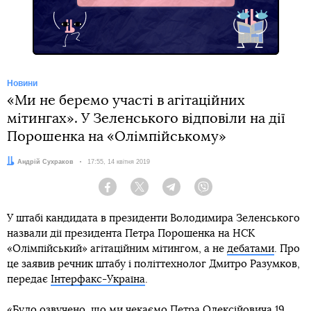
Новини
«Ми не беремо участі в агітаційних
мітингах». У Зеленського відповіли на дії
Порошенка на «Олімпійському»
Автор:
Андрій Сухраков
Дата:
17:55, 14 квітня 2019
Facebook
Twitter
Telegram
Viber
У штабі кандидата в президенти Володимира Зеленського
назвали дії президента Петра Порошенка на НСК
«Олімпійський» агітаційним мітингом, а не
дебатами
. Про
це заявив речник штабу і політтехнолог Дмитро Разумков,
передає
Інтерфакс-Україна
.
«Було озвучено, що ми чекаємо Петра Олексійовича 19