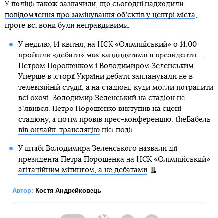
У поліції також зазначили, що сьогодні надходили
повідомлення про замінування обʼєктів у центрі міста
,
проте всі вони були неправдивими.
У неділю, 14 квітня, на НСК «Олімпійський» о 14:00
пройшли «дебати» між кандидатами в президенти —
Петром Порошенком і Володимиром Зеленським.
Уперше в історії України дебати запланували не в
телевізійній студії, а на стадіоні, куди могли потрапити
всі охочі. Володимир Зеленський на стадіон не
зʼявився. Петро Порошенко виступив на сцені
стадіону, а потім провів прес-конференцію. theБабель
вів онлайн-трансляцію
цієї події.
У штабі Володимира Зеленського назвали дії
президента Петра Порошенка на НСК «Олімпійський»
агітаційним мітингом, а не дебатами
.
Автор:
Костя Андрейковець