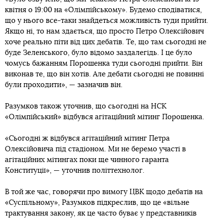
квітня о 19:00 на «Олімпійському». Будемо сподіватися,
що у нього все-таки знайдеться можливість туди прийти.
Якщо ні, то нам здається, що просто Петро Олексійович
хоче реально піти від цих дебатів. Те, що там сьогодні не
буде Зеленського, було відомо заздалегідь. І це було
чомусь бажанням Порошенка туди сьогодні прийти. Він
виконав те, що він хотів. Але дебати сьогодні не повинні
були проходити», — зазначив він.
Разумков також уточнив, що сьогодні на НСК
«Олімпійський» відбувся агітаційний мітинг Порошенка.
«Сьогодні ж відбувся агітаційний мітинг Петра
Олексійовича під стадіоном. Ми не беремо участі в
агітаційних мітингах поки ще чинного гаранта
Конституції», — уточнив політтехнолог.
В той же час, говорячи про вимогу ЦВК щодо дебатів на
«Суспільному», Разумков підкреслив, що це «вільне
трактування закону, як це часто буває у представників