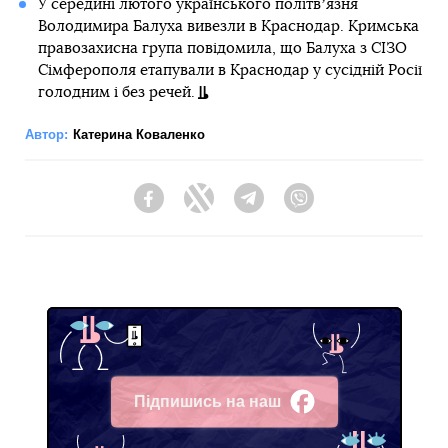
У середині лютого українського політвʼязня
Володимира Балуха вивезли в Краснодар. Кримська
правозахисна група повідомила, що Балуха з СІЗО
Сімферополя етапували в Краснодар у сусідній Росії
голодним і без речей.
Автор:
Катерина Коваленко
Facebook
Twitter
Telegram
Viber
Підпишись на наш
Facebook