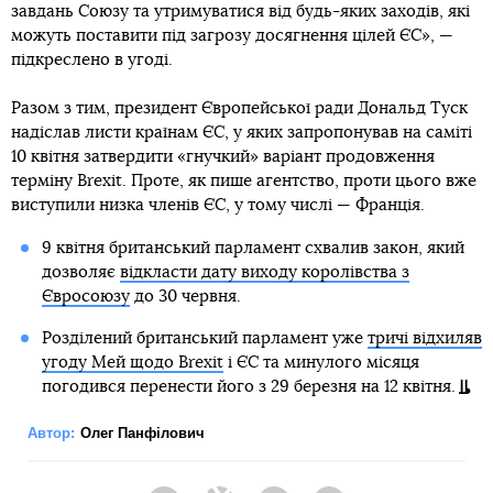
завдань Союзу та утримуватися від будь-яких заходів, які
можуть поставити під загрозу досягнення цілей ЄС», —
підкреслено в угоді.
Разом з тим, президент Європейської ради Дональд Туск
надіслав листи країнам ЄС, у яких запропонував на саміті
10 квітня затвердити «гнучкий» варіант продовження
терміну Brexit. Проте, як пише агентство, проти цього вже
виступили низка членів ЄС, у тому числі — Франція.
9 квітня британський парламент схвалив закон, який
дозволяє
відкласти дату виходу королівства з
Євросоюзу
до 30 червня.
Розділений британський парламент уже
тричі відхиляв
угоду Мей щодо Brexit
і ЄС та минулого місяця
погодився перенести його з 29 березня на 12 квітня.
Автор:
Олег Панфілович