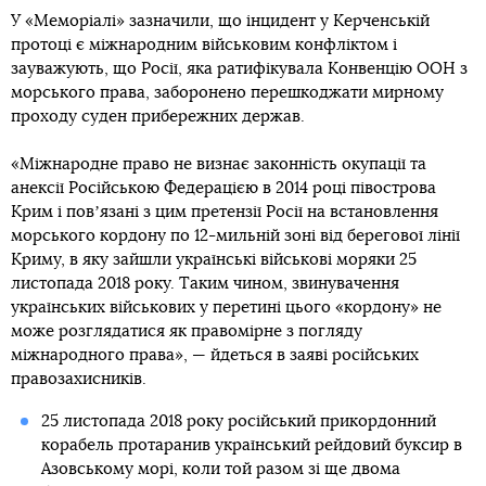
У «Меморіалі» зазначили, що інцидент у Керченській
протоці є міжнародним військовим конфліктом і
зауважують, що Росії, яка ратифікувала Конвенцію ООН з
морського права, заборонено перешкоджати мирному
проходу суден прибережних держав.
«Міжнародне право не визнає законність окупації та
анексії Російською Федерацією в 2014 році півострова
Крим і повʼязані з цим претензії Росії на встановлення
морського кордону по 12-мильній зоні від берегової лінії
Криму, в яку зайшли українські військові моряки 25
листопада 2018 року. Таким чином, звинувачення
українських військових у перетині цього «кордону» не
може розглядатися як правомірне з погляду
міжнародного права», — йдеться в заяві російських
правозахисників.
25 листопада 2018 року російський прикордонний
корабель протаранив український рейдовий буксир в
Азовському морі, коли той разом зі ще двома