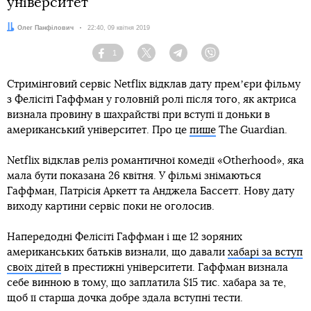
університет
Автор:
Олег Панфілович
Дата:
22:40, 09 квітня 2019
1
Facebook
Twitter
Telegram
Viber
Стримінговий сервіс Netflix відклав дату премʼєри фільму
з Фелісіті Гаффман у головній ролі після того, як актриса
визнала провину в шахрайстві при вступі її доньки в
американський університет. Про це
пише
The Guardian.
Netflix відклав реліз романтичної комедії «Otherhood», яка
мала бути показана 26 квітня. У фільмі знімаються
Гаффман, Патрісія Аркетт та Анджела Бассетт. Нову дату
виходу картини сервіс поки не оголосив.
Напередодні Фелісіті Гаффман і ще 12 зоряних
американських батьків визнали, що давали
хабарі за вступ
своїх дітей
в престижні університети. Гаффман визнала
себе винною в тому, що заплатила $15 тис. хабара за те,
щоб її старша дочка добре здала вступні тести.