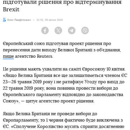
підготували рішення про відтермінування
Brexit
Автор:
Олег Панфілович
Дата:
21:51, 09 квітня 2019
Facebook
Twitter
Telegram
Viber
Європейський союз підготував проект рішення про
перенесення дати виходу Великої Британії з об’єднання,
пише
агентство Reuters.
Це рішення мають ухвалити на саміті Євросоюзу 10 квітня.
«Якщо Велика Британія все ще залишатиметься членом ЄС
23—26 травня 2019 року і не ратифікує Угоду про вихід до
22 травня 2019 року, вона повинна провести вибори до
Європейського парламенту відповідно до законодавства
Союзу», — цитує агентство проект рішення.
Якщо Велика Британія не проведе вибори до
Європарламенту, то 1 червня фактично буде виключена з
ЄС. «Сполучене Королівство мусить сприяти досягненню