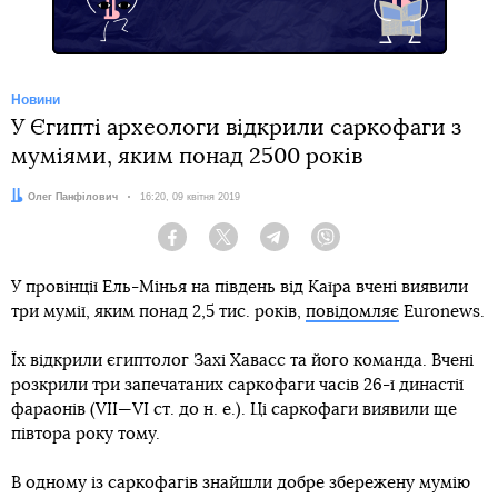
Новини
У Єгипті археологи відкрили саркофаги з
муміями, яким понад 2500 років
Автор:
Олег Панфілович
Дата:
16:20, 09 квітня 2019
Facebook
Twitter
Telegram
Viber
У провінції Ель-Мінья на південь від Каїра вчені виявили
три мумії, яким понад 2,5 тис. років,
повідомляє
Euronews.
Їх відкрили єгиптолог Захі Хавасс та його команда. Вчені
розкрили три запечатаних саркофаги часів 26-ї династії
фараонів (VII—VI ст. до н. е.). Ці саркофаги виявили ще
півтора року тому.
В одному із саркофагів знайшли добре збережену мумію