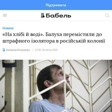
Підтримати
Facebook
Telegram
Twitter
Instagram
Меню
По
по
сай
Новини
«На хлібі й воді». Балуха перемістили до
штрафного ізолятора в російській колонії
Автор:
Катерина Коваленко
Дата:
13:35, 09 квітня 2019