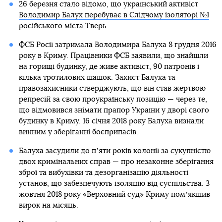
26 березня стало відомо, що український активіст
Володимир Балух перебуває в Слідчому ізоляторі №1
російського міста Тверь.
ФСБ Росії затримала Володимира Балуха 8 грудня 2016
року в Криму. Працівники ФСБ заявили, що знайшли
на горищі будинку, де живе активіст, 90 патронів і
кілька тротилових шашок. Захист Балуха та
правозахисники стверджують, що він став жертвою
репресій за свою проукраїнську позицію — через те,
що відмовився знімати прапор України у дворі свого
будинку в Криму. 16 січня 2018 року Балуха визнали
винним у зберіганні боєприпасів.
Балуха засудили до пʼяти років колонії за сукупністю
двох кримінальних справ — про незаконне зберігання
зброї та вибухівки та дезорганізацію діяльності
установ, що забезпечують ізоляцію від суспільства. 3
жовтня 2018 року «Верховний суд» Криму помʼякшив
вирок на місяць.