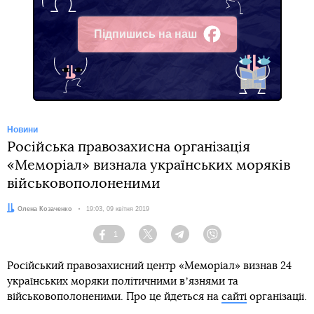
Підпишись на наш
Facebook
Новини
Російська правозахисна організація
«Меморіал» визнала українських моряків
військовополоненими
Автор:
Олена Козаченко
Дата:
19:03, 09 квітня 2019
1
Facebook
Twitter
Telegram
Viber
Російський правозахисний центр «Меморіал» визнав 24
українських моряки політичними вʼязнями та
військовополоненими. Про це йдеться на
сайті
організації.