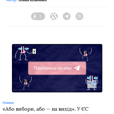
Автор:
Олена Козаченко
1
Facebook
Twitter
Telegram
Viber
Підпишись на наш
Telegram
Новини
«Або вибори, або — на вихід». У ЄС