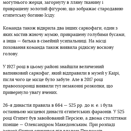
могутнього жерця, загорнуту в лляну тканину і
прикрашену золотий фігурою, що зображає стародавню
єгипетську богиню Ісіду.
Команда також відкрила два інших саркофаги, один з
яких містив жіночу мумію, прикрашену голубими бусами,
а інша — батька в сімейній усипальниці. На місці
поховання команда також виявила рідкісну воскову
голову.
У 1927 році в цьому районі знайшли величезний
вапняковий саркофаг, який відправили в музей у Каїрі,
після чого це місце було забуте. Але в 2017 році
правоохоронці виявили тут незаконні розкопки, що
привернуло увагу вчених.
26-я династія правила в 664 — 525 рр. до н. е. і була
останньою місцевої династії єгипетських фараонів. У 525
році Єгипет був завойований Персією, а двома століттями
пізніше — Олександром Македонським. При розпаді