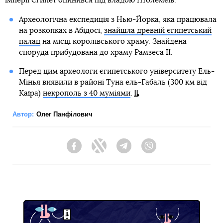
імперії Єгипет опинився під владою Птолемеїв.
Археологічна експедиція з Нью-Йорка, яка працювала
на розкопках в Абідосі,
знайшла древній єгипетський
палац
на місці королівського храму. Знайдена
споруда прибудована до храму Рамзеса II.
Перед цим археологи єгипетського університету Ель-
Мінья виявили в районі Туна ель-Габаль (300 км від
Каїра)
некрополь з 40 муміями
.
Автор:
Олег Панфілович
Facebook
Twitter
Telegram
Viber