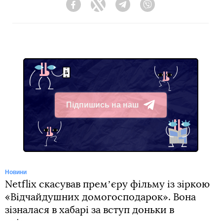
Facebook
Twitter
Telegram
Viber
Підпишись на наш
Telegram
Новини
Netflix скасував премʼєру фільму із зіркою
«Відчайдушних домогосподарок». Вона
зізналася в хабарі за вступ доньки в