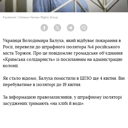
Facebook / Crimean Human Rights Group
Facebook
Twitter
Telegram
Viber
Українця Володимира Балуха, який відбуває покарання в
Росії, перевели до штрафного ізолятора №4 російського
міста Торжок. Про це повідомляє громадське обʼєднання
«Кримська солідарність» із посиланням на адміністрацію
колонії.
Як стало відомо, Балуха помістили в ШІЗО ще 4 квітня. Він
перебуватиме в ізоляторі до 19 квітня.
За інформацією правозахисників, у штрафному ізоляторі
засуджених тримають «на хлібі й воді».