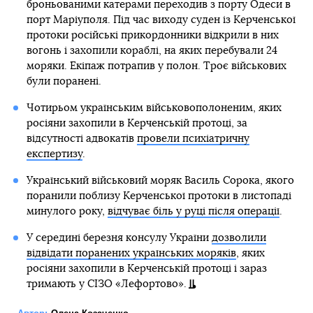
броньованими катерами переходив з порту Одеси в
порт Маріуполя. Під час виходу суден із Керченської
протоки російські прикордонники відкрили в них
вогонь і захопили кораблі, на яких перебували 24
моряки. Екіпаж потрапив у полон. Троє військових
були поранені.
Чотирьом українським військовополоненим, яких
росіяни захопили в Керченській протоці, за
відсутності адвокатів
провели психіатричну
експертизу
.
Український військовий моряк Василь Сорока, якого
поранили поблизу Керченської протоки в листопаді
минулого року,
відчуває біль у руці після операції
.
У середині березня консулу України
дозволили
відвідати поранених українських моряків
, яких
росіяни захопили в Керченській протоці і зараз
тримають у СІЗО «Лефортово».