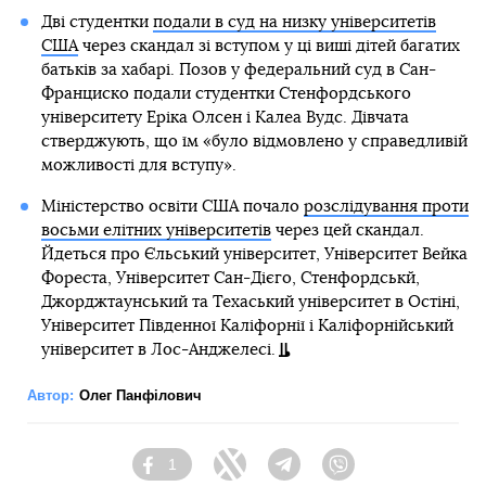
Дві студентки
подали в суд на низку університетів
США
через скандал зі вступом у ці виші дітей багатих
батьків за хабарі. Позов у федеральний суд в Сан-
Франциско подали студентки Стенфордського
університету Еріка Олсен і Калеа Вудс. Дівчата
стверджують, що їм «було відмовлено у справедливій
можливості для вступу».
Міністерство освіти США почало
розслідування проти
восьми елітних університетів
через цей скандал.
Йдеться про Єльський університет, Університет Вейка
Фореста, Університет Сан-Дієго, Стенфордськй,
Джорджтаунський та Техаський університет в Остіні,
Університет Південної Каліфорнії і Каліфорнійський
університет в Лос-Анджелесі.
Автор:
Олег Панфілович
1
Facebook
Twitter
Telegram
Viber