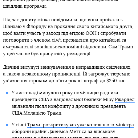
шкідливі програми.
Під час допиту жінка повідомила, що вона приїхала з
Шанхаю у Флориду на прохання свого китайського друга,
щоб взяти участь у заході під егідою ООН і спробувати
поговорити з членом сімʼї президента про китайські та
американські зовнішньоекономічні відносини. Сам Трамп
у цей час не був присутній у резиденції.
Дівчині висунуті звинувачення в неправдивих свідченнях,
а також незаконному проникненні. Їй загрожує тюремне
увʼязнення строком до пʼяти років і штраф до $250 тис.
У листопаді минулого року помічницю радника
президента США з національної безпеки Міру
Рікардел
звільнили після конфлікту з дружиною
президента
США Меланією Трамп.
У січні
Трамп розкритикував уже колишнього міністра
оборони країни Джеймса Меттіса за військову