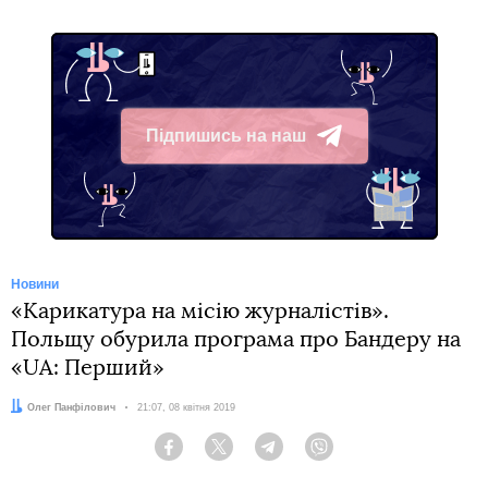
Підпишись на наш
Telegram
Новини
«Карикатура на місію журналістів».
Польщу обурила програма про Бандеру на
«UA: Перший»
Автор:
Олег Панфілович
Дата:
21:07, 08 квітня 2019
Facebook
Twitter
Telegram
Viber