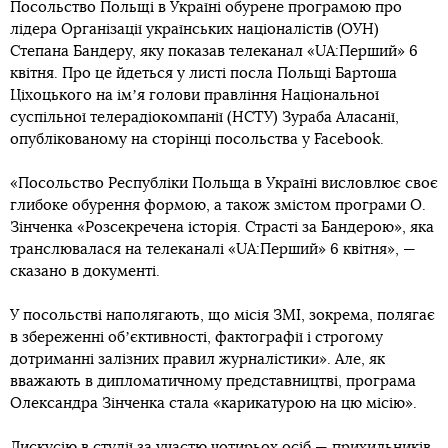
Посольство Польщі в Україні обурене програмою про
лідера Організації українських націоналістів (ОУН)
Степана Бандеру, яку показав телеканал «UA:Перший» 6
квітня. Про це йдеться у листі посла Польщі Бартоша
Ціхоцького на імʼя голови правління Національної
суспільної телерадіокомпанії (НСТУ) Зураба Аласанії,
опублікованому на сторінці посольства у Facebook.
«Посольство Республіки Польща в Україні висловлює своє
глибоке обурення формою, а також змістом програми О.
Зінченка «Розсекречена історія. Страсті за Бандерою», яка
транслювалася на телеканалі «UA:Перший» 6 квітня», —
сказано в документі.
У посольстві наполягають, що місія ЗМІ, зокрема, полягає
в збереженні обʼєктивності, фактографії і строгому
дотриманні залізних правил журналістики». Але, як
вважають в дипломатичному представництві, програма
Олександра Зінченка стала «карикатурою на цю місію».
Дискусію в студії за участю чотирьох осіб — прихильників