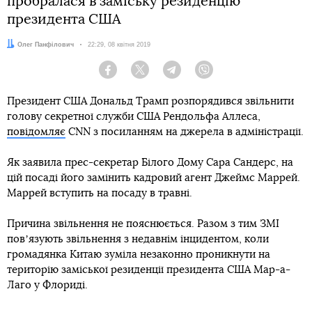
пробралася в заміську резиденцію
президента США
Автор:
Олег Панфілович
Дата:
22:29, 08 квітня 2019
Facebook
Twitter
Telegram
Viber
Президент США Дональд Трамп розпорядився звільнити
голову секретної служби США Рендольфа Аллеса,
повідомляє
CNN з посиланням на джерела в адміністрації.
Як заявила прес-секретар Білого Дому Сара Сандерс, на
цій посаді його замінить кадровий агент Джеймс Маррей.
Маррей вступить на посаду в травні.
Причина звільнення не пояснюється. Разом з тим ЗМІ
повʼязують звільнення з недавнім інцидентом, коли
громадянка Китаю зуміла незаконно проникнути на
територію заміської резиденції президента США Мар-а-
Лаго у Флориді.