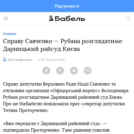
Підтримати
Facebook
Telegram
Twitter
Instagram
Меню
По
по
сай
Новини
Справу Савченко — Рубана розглядатиме
Дарницький райсуд Києва
Автор:
Олег Панфілович
Дата:
15:38, 08 квітня 2019
Facebook
Twitter
Telegram
Viber
Справу депутатки Верховної Ради Надії Савченко та
очільника організації «Офіцерський корпус» Володимира
Рубана розглядатиме Дарницький районний суд Києва.
Про це theБабелю повідомила прес-секретар депутатки
Тетяна Проторченко.
«Вже передали у Дарницький районний суд», —
підтвердила Проторченко. Таке рішення ухвалив