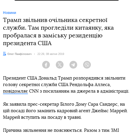
Новини
Трамп звільнив очільника секретної
служби. Там прогледіли китаянку, яка
пробралася в заміську резиденцію
президента США
Автор:
Олег Панфілович
Дата:
22:29, 08 квітня 2019
Facebook
Twitter
Telegram
Viber
Президент США Дональд Трамп розпорядився звільнити
голову секретної служби США Рендольфа Аллеса,
повідомляє
CNN з посиланням на джерела в адміністрації.
Як заявила прес-секретар Білого Дому Сара Сандерс, на
цій посаді його замінить кадровий агент Джеймс Маррей.
Маррей вступить на посаду в травні.
Причина звільнення не пояснюється. Разом з тим ЗМІ