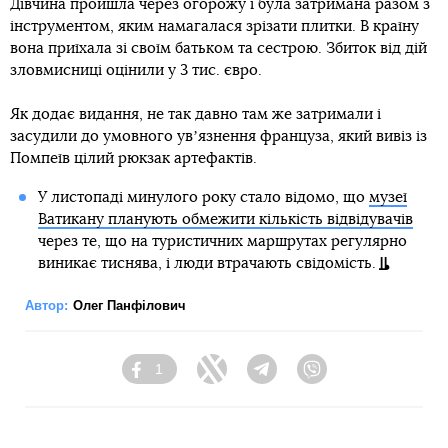
Дівчина пройшла через огорожу і була затримана разом з
інструментом, яким намагалася зрізати плитки. В країну
вона приїхала зі своїм батьком та сестрою. Збиток від дій
зловмисниці оцінили у 3 тис. євро.
Як додає видання, не так давно там же затримали і
засудили до умовного увʼязнення француза, який вивіз із
Помпеїв цілий рюкзак артефактів.
У листопаді минулого року стало відомо, що
музеї
Ватикану планують обмежити кількість відвідувачів
через те, що на туристичних маршрутах регулярно
виникає тиснява, і люди втрачають свідомість.
Автор:
Олег Панфілович
1
Facebook
Twitter
Telegram
Viber