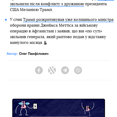
звільнили після конфлікту з дружиною
президента
США Меланією Трамп.
У січні
Трамп розкритикував уже колишнього міністра
оборони країни Джеймса Меттіса за військову
операцію в Афганістані і заявив, що він «по суті»
звільнив генерала, який раптово подав у відставку
минулого місяця.
Автор:
Олег Панфілович
Facebook
Twitter
Telegram
Viber