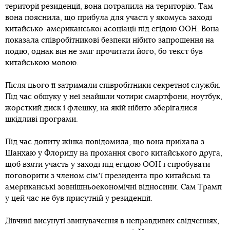
території резиденції, вона потрапила на територію. Там
вона пояснила, що прибула для участі у якомусь заході
китайсько-американської асоціації під егідою ООН. Вона
показала співробітникові безпеки нібито запрошення на
подію, однак він не зміг прочитати його, бо текст був
китайською мовою.
Після цього її затримали співробітники секретної служби.
Під час обшуку у неї знайшли чотири смартфони, ноутбук,
жорсткий диск і флешку, на якій нібито зберігалися
шкідливі програми.
Під час допиту жінка повідомила, що вона приїхала з
Шанхаю у Флориду на прохання свого китайського друга,
щоб взяти участь у заході під егідою ООН і спробувати
поговорити з членом сімʼї президента про китайські та
американські зовнішньоекономічні відносини. Сам Трамп
у цей час не був присутній у резиденції.
Дівчині висунуті звинувачення в неправдивих свідченнях,