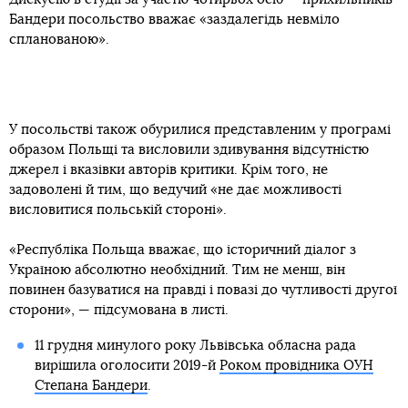
Бандери посольство вважає «заздалегідь невміло
спланованою».
У посольстві також обурилися представленим у програмі
образом Польщі та висловили здивування відсутністю
джерел і вказівки авторів критики. Крім того, не
задоволені й тим, що ведучий «не дає можливості
висловитися польській стороні».
«Республіка Польща вважає, що історичний діалог з
Україною абсолютно необхідний. Тим не менш, він
повинен базуватися на правді і повазі до чутливості другої
сторони», — підсумована в листі.
11 грудня минулого року Львівська обласна рада
вирішила оголосити 2019-й
Роком провідника ОУН
Степана Бандери
.