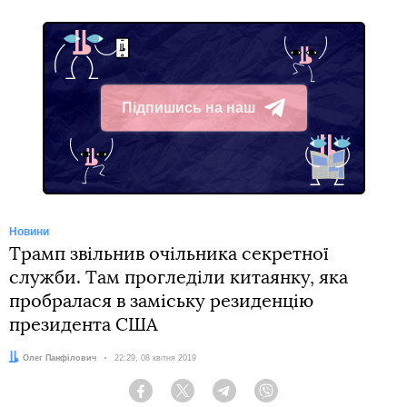
Підпишись на наш
Telegram
Новини
Трамп звільнив очільника секретної
служби. Там прогледіли китаянку, яка
пробралася в заміську резиденцію
президента США
Автор:
Олег Панфілович
Дата:
22:29, 08 квітня 2019
Facebook
Twitter
Telegram
Viber