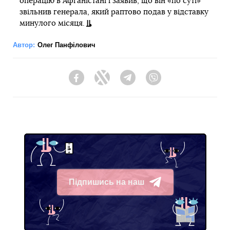
операцію в Афганістані і заявив, що він «по суті»
звільнив генерала, який раптово подав у відставку
минулого місяця.
Автор:
Олег Панфілович
Facebook
Twitter
Telegram
Viber
Підпишись на наш
Telegram