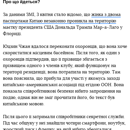
Про що йдеться?
За даними ЗМІ, 3 квітня стало відомо, що
жінка з двома
паспортами Китаю незаконно проникла на територію
маєтку президента США Дональда Трампа Мар-а-Лаго у
Флориді.
Юцзин Чжан вдалося переконати охоронців, що вона хоче
скористатися місцевим басейном. Після того, як один з
охоронців підтвердив, що її прізвище збігається з
прізвищем одного з членів клубу, який функціонує на
території резиденції, вона потрапила на територію. Там
вона пояснила, що прибула для участі у якомусь заході
китайсько-американської асоціації під егідою ООН. Вона
показала співробітникові безпеки нібито запрошення на
подію, однак він не зміг прочитати його, бо текст був
китайською мовою.
Після цього її затримали співробітники секретної служби.
Під час обшуку у неї знайшли чотири смартфони, ноутбук,
жорсткий диск і флешку, на якій нібито зберігалися