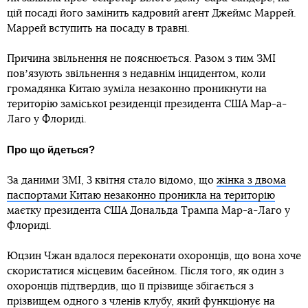
цій посаді його замінить кадровий агент Джеймс Маррей.
Маррей вступить на посаду в травні.
Причина звільнення не пояснюється. Разом з тим ЗМІ
повʼязують звільнення з недавнім інцидентом, коли
громадянка Китаю зуміла незаконно проникнути на
територію заміської резиденції президента США Мар-а-
Лаго у Флориді.
Про що йдеться?
За даними ЗМІ, 3 квітня стало відомо, що
жінка з двома
паспортами Китаю незаконно проникла на територію
маєтку президента США Дональда Трампа Мар-а-Лаго у
Флориді.
Юцзин Чжан вдалося переконати охоронців, що вона хоче
скористатися місцевим басейном. Після того, як один з
охоронців підтвердив, що її прізвище збігається з
прізвищем одного з членів клубу, який функціонує на