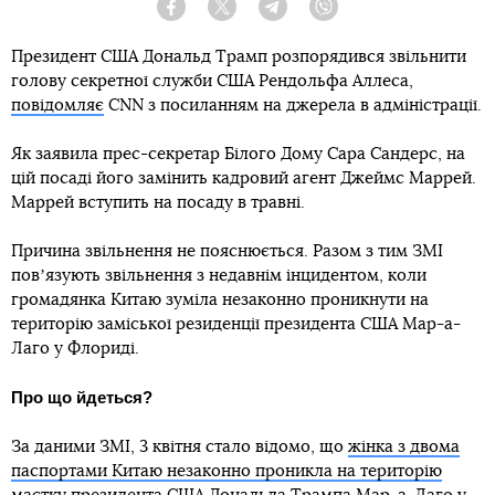
Facebook
Twitter
Telegram
Viber
Президент США Дональд Трамп розпорядився звільнити
голову секретної служби США Рендольфа Аллеса,
повідомляє
CNN з посиланням на джерела в адміністрації.
Як заявила прес-секретар Білого Дому Сара Сандерс, на
цій посаді його замінить кадровий агент Джеймс Маррей.
Маррей вступить на посаду в травні.
Причина звільнення не пояснюється. Разом з тим ЗМІ
повʼязують звільнення з недавнім інцидентом, коли
громадянка Китаю зуміла незаконно проникнути на
територію заміської резиденції президента США Мар-а-
Лаго у Флориді.
Про що йдеться?
За даними ЗМІ, 3 квітня стало відомо, що
жінка з двома
паспортами Китаю незаконно проникла на територію