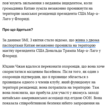
повʼязують звільнення з недавнім інцидентом, коли
громадянка Китаю зуміла незаконно проникнути на
територію заміської резиденції президента США Мар-а-
Лаго у Флориді.
Про що йдеться?
За даними ЗМІ, 3 квітня стало відомо, що
жінка з двома
паспортами Китаю незаконно проникла на територію
маєтку президента США Дональда Трампа Мар-а-Лаго у
Флориді.
Юцзин Чжан вдалося переконати охоронців, що вона хоче
скористатися місцевим басейном. Після того, як один з
охоронців підтвердив, що її прізвище збігається з
прізвищем одного з членів клубу, який функціонує на
території резиденції, вона потрапила на територію. Там
вона пояснила, що прибула для участі у якомусь заході
китайсько-американської асоціації під егідою ООН. Вона
показала співробітникові безпеки нібито запрошення на