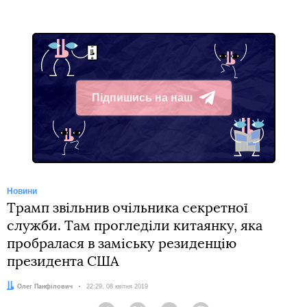
Підпишись на наш
Telegram
Новини
Трамп звільнив очільника секретної
служби. Там прогледіли китаянку, яка
пробралася в заміську резиденцію
президента США
Автор:
Олег Панфілович
Дата:
22:29, 08 квітня 2019