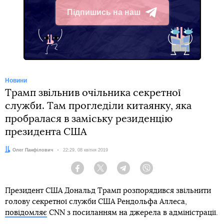
Підпишись на наш
Telegram
Новини
Трамп звільнив очільника секретної
служби. Там прогледіли китаянку, яка
пробралася в заміську резиденцію
президента США
Автор:
Олег Панфілович
Дата:
22:29, 08 квітня 2019
Facebook
Twitter
Telegram
Viber
Президент США Дональд Трамп розпорядився звільнити
голову секретної служби США Рендольфа Аллеса,
повідомляє
CNN з посиланням на джерела в адміністрації.