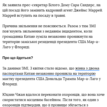
Як заявила прес-секретар Білого Дому Сара Сандерс, на
цій посаді його замінить кадровий агент Джеймс Маррей.
Маррей вступить на посаду в травні.
Причина звільнення не пояснюється. Разом з тим ЗМІ
повʼязують звільнення з недавнім інцидентом, коли
громадянка Китаю зуміла незаконно проникнути на
територію заміської резиденції президента США Мар-а-
Лаго у Флориді.
Про що йдеться?
За даними ЗМІ, 3 квітня стало відомо, що
жінка з двома
паспортами Китаю незаконно проникла на територію
маєтку президента США Дональда Трампа Мар-а-Лаго у
Флориді.
Юцзин Чжан вдалося переконати охоронців, що вона хоче
скористатися місцевим басейном. Після того, як один з
охоронців підтвердив, що її прізвище збігається з