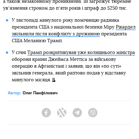
а також незаконному проникненні. Їй загрожує тюремне
увʼязнення строком до пʼяти років і штраф до $250 тис.
У листопаді минулого року помічницю радника
президента США з національної безпеки Міру
Рікардел
звільнили після конфлікту з дружиною
президента
США Меланією Трамп.
У січні
Трамп розкритикував уже колишнього міністра
оборони країни Джеймса Меттіса за військову
операцію в Афганістані і заявив, що він «по суті»
звільнив генерала, який раптово подав у відставку
минулого місяця.
Автор:
Олег Панфілович
Facebook
Twitter
Telegram
Viber