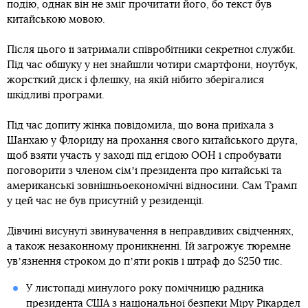
подію, однак він не зміг прочитати його, бо текст був
китайською мовою.
Після цього її затримали співробітники секретної служби.
Під час обшуку у неї знайшли чотири смартфони, ноутбук,
жорсткий диск і флешку, на якій нібито зберігалися
шкідливі програми.
Під час допиту жінка повідомила, що вона приїхала з
Шанхаю у Флориду на прохання свого китайського друга,
щоб взяти участь у заході під егідою ООН і спробувати
поговорити з членом сімʼї президента про китайські та
американські зовнішньоекономічні відносини. Сам Трамп
у цей час не був присутній у резиденції.
Дівчині висунуті звинувачення в неправдивих свідченнях,
а також незаконному проникненні. Їй загрожує тюремне
увʼязнення строком до пʼяти років і штраф до $250 тис.
У листопаді минулого року помічницю радника
президента США з національної безпеки Міру
Рікардел