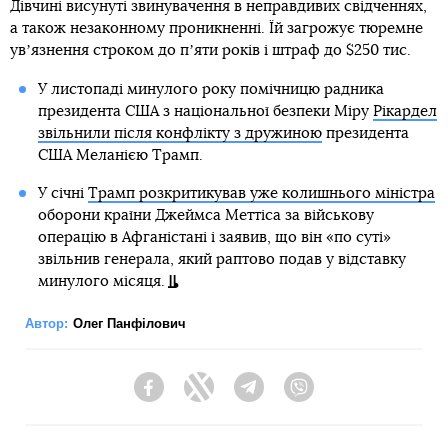
Дівчині висунуті звинувачення в неправдивих свідченнях,
а також незаконному проникненні. Їй загрожує тюремне
увʼязнення строком до пʼяти років і штраф до $250 тис.
У листопаді минулого року помічницю радника
президента США з національної безпеки Міру
Рікардел
звільнили після конфлікту з дружиною
президента
США Меланією Трамп.
У січні
Трамп розкритикував уже колишнього міністра
оборони країни Джеймса Меттіса за військову
операцію в Афганістані і заявив, що він «по суті»
звільнив генерала, який раптово подав у відставку
минулого місяця.
Автор:
Олег Панфілович
Facebook
Twitter
Telegram
Viber