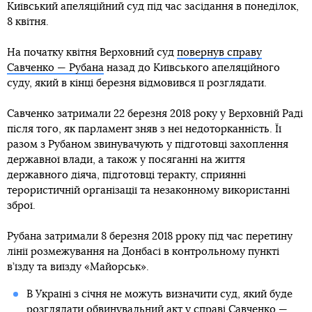
Київський апеляційний суд під час засідання в понеділок,
8 квітня.
На початку квітня Верховний суд
повернув справу
Савченко — Рубана
назад до Київського апеляційного
суду, який в кінці березня відмовився її розглядати.
Савченко затримали 22 березня 2018 року у Верховній Раді
після того, як парламент зняв з неї недоторканність. Її
разом з Рубаном звинувачують у підготовці захоплення
державної влади, а також у посяганні на життя
державного діяча, підготовці теракту, сприянні
терористичній організації та незаконному використанні
зброї.
Рубана затримали 8 березня 2018 рроку під час перетину
лінії розмежування на Донбасі в контрольному пункті
в’їзду та виїзду «Майорськ».
В Україні з січня не можуть визначити суд, який буде
розглядати обвинувальний акт у справі Савченко —