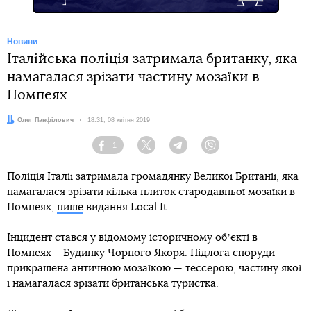
Новини
Італійська поліція затримала британку, яка
намагалася зрізати частину мозаїки в
Помпеях
Автор:
Олег Панфілович
Дата:
18:31, 08 квітня 2019
1
Facebook
Twitter
Telegram
Viber
Поліція Італії затримала громадянку Великої Британії, яка
намагалася зрізати кілька плиток стародавньої мозаїки в
Помпеях,
пише
видання Local.It.
Інцидент стався у відомому історичному обʼєкті в
Помпеях – Будинку Чорного Якоря. Підлога споруди
прикрашена античною мозаїкою — тессерою, частину якої
і намагалася зрізати британська туристка.