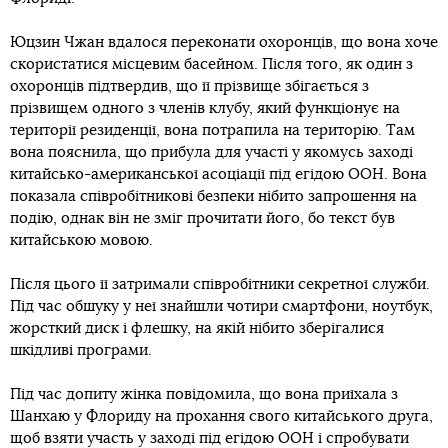
Юцзин Чжан вдалося переконати охоронців, що вона хоче
скористатися місцевим басейном. Після того, як один з
охоронців підтвердив, що її прізвище збігається з
прізвищем одного з членів клубу, який функціонує на
території резиденції, вона потрапила на територію. Там
вона пояснила, що прибула для участі у якомусь заході
китайсько-американської асоціації під егідою ООН. Вона
показала співробітникові безпеки нібито запрошення на
подію, однак він не зміг прочитати його, бо текст був
китайською мовою.
Після цього її затримали співробітники секретної служби.
Під час обшуку у неї знайшли чотири смартфони, ноутбук,
жорсткий диск і флешку, на якій нібито зберігалися
шкідливі програми.
Під час допиту жінка повідомила, що вона приїхала з
Шанхаю у Флориду на прохання свого китайського друга,
щоб взяти участь у заході під егідою ООН і спробувати