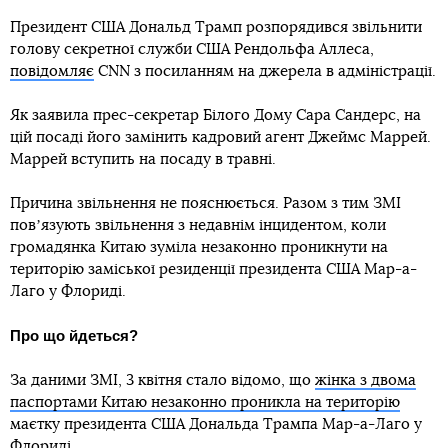
Президент США Дональд Трамп розпорядився звільнити
голову секретної служби США Рендольфа Аллеса,
повідомляє
CNN з посиланням на джерела в адміністрації.
Як заявила прес-секретар Білого Дому Сара Сандерс, на
цій посаді його замінить кадровий агент Джеймс Маррей.
Маррей вступить на посаду в травні.
Причина звільнення не пояснюється. Разом з тим ЗМІ
повʼязують звільнення з недавнім інцидентом, коли
громадянка Китаю зуміла незаконно проникнути на
територію заміської резиденції президента США Мар-а-
Лаго у Флориді.
Про що йдеться?
За даними ЗМІ, 3 квітня стало відомо, що
жінка з двома
паспортами Китаю незаконно проникла на територію
маєтку президента США Дональда Трампа Мар-а-Лаго у
Флориді.