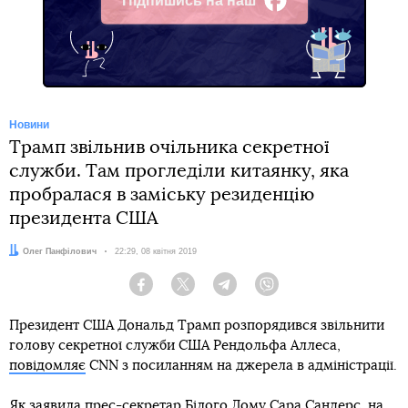
Підпишись на наш
Facebook
Новини
Трамп звільнив очільника секретної
служби. Там прогледіли китаянку, яка
пробралася в заміську резиденцію
президента США
Автор:
Олег Панфілович
Дата:
22:29, 08 квітня 2019
Facebook
Twitter
Telegram
Viber
Президент США Дональд Трамп розпорядився звільнити
голову секретної служби США Рендольфа Аллеса,
повідомляє
CNN з посиланням на джерела в адміністрації.
Як заявила прес-секретар Білого Дому Сара Сандерс, на