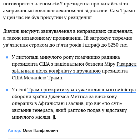
поговорити з членом сімʼї президента про китайські та
американські зовнішньоекономічні відносини. Сам Трамп
у цей час не був присутній у резиденції.
Дівчині висунуті звинувачення в неправдивих свідченнях,
а також незаконному проникненні. Їй загрожує тюремне
увʼязнення строком до пʼяти років і штраф до $250 тис.
У листопаді минулого року помічницю радника
президента США з національної безпеки Міру
Рікардел
звільнили після конфлікту з дружиною
президента
США Меланією Трамп.
У січні
Трамп розкритикував уже колишнього міністра
оборони країни Джеймса Меттіса за військову
операцію в Афганістані і заявив, що він «по суті»
звільнив генерала, який раптово подав у відставку
минулого місяця.
Автор:
Олег Панфілович