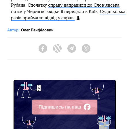
Рубана. Спочатку
справу направили до Словʼянська
,
потім у Чернігів, звідки її передали в Київ.
Судді кілька
разів приймали відвід у справі
.
Автор:
Олег Панфілович
Facebook
Twitter
Telegram
Viber
Підпишись на наш
Facebook